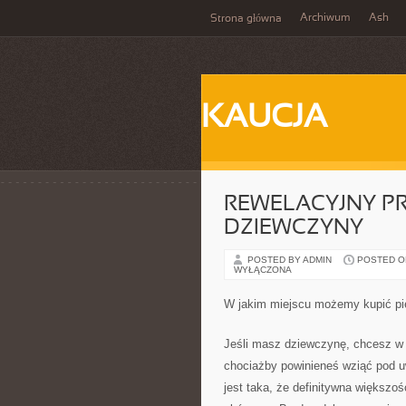
Archiwum
Ash
Strona główna
KAUCJA
REWELACYJNY PR
DZIEWCZYNY
POSTED BY ADMIN
POSTED ON
WYŁĄCZONA
W jakim miejscu możemy kupić pi
Jeśli masz dziewczynę, chcesz w j
chociażby powinieneś wziąć pod u
jest taka, że definitywna większoś