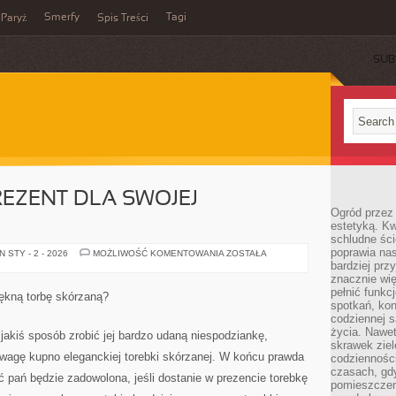
Smerfy
Tagi
Paryż
Spis Treści
SUB
EZENT DLA SWOJEJ
Ogród przez 
estetyką. Kw
schludne ści
poprawia nas
REWELACYJNY
 STY - 2 - 2026
MOŻLIWOŚĆ KOMENTOWANIA
ZOSTAŁA
PREZENT
bardziej prz
DLA
znacznie wię
SWOJEJ
pełnić funkc
DZIEWCZYNY
ękną torbę skórzaną?
spotkań, kon
codziennej s
życia. Nawet
akiś sposób zrobić jej bardzo udaną niespodziankę,
skrawek ziel
wagę kupno eleganckiej torebki skórzanej. W końcu prawda
codziennośc
czasach, gd
ć pań będzie zadowolona, jeśli dostanie w prezencie torebkę
pomieszczen