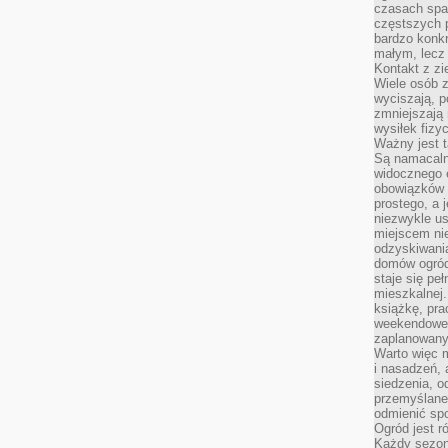
czasach spa
częstszych 
bardzo konkr
małym, lecz
Kontakt z zi
Wiele osób 
wyciszają, 
zmniejszają 
wysiłek fizy
Ważny jest 
Są namacaln
widocznego e
obowiązków 
prostego, a 
niezwykle us
miejscem nie
odzyskiwania
domów ogród
staje się pe
mieszkalnej.
książkę, pra
weekendowe p
zaplanowany,
Warto więc m
i nasadzeń, 
siedzenia, o
przemyślane 
odmienić spo
Ogród jest r
Każdy sezon