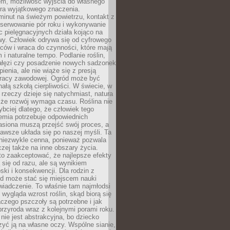
em, możliwość wyjścia do własnego
era wyjątkowego znaczenia.
minut na świeżym powietrzu, kontakt z
bserwowanie pór roku i wykonywanie
c pielęgnacyjnych działa kojąco na
wy. Człowiek odrywa się od cyfrowego
ców i wraca do czynności, które mają
 i naturalne tempo. Podlanie roślin,
gałęzi czy posadzenie nowych sadzonek
enia, ale nie wiąże się z presją
pracy zawodowej. Ogród może być
ałą szkołą cierpliwości. W świecie, w
 rzeczy dzieje się natychmiast, natura
 że rozwój wymaga czasu. Roślina nie
ybciej dlatego, że człowiek tego
emia potrzebuje odpowiednich
asiona muszą przejść swój proces, a
awsze układa się po naszej myśli. Ta
 niezwykle cenna, ponieważ pozwala
czej także na inne obszary życia.
o zaakceptować, że najlepsze efekty
ą się od razu, ale są wynikiem
oski i konsekwencji. Dla rodzin z
ód może stać się miejscem nauki
iadczenie. To właśnie tam najmłodsi
k wygląda wzrost roślin, skąd biorą się
czego pszczoły są potrzebne i jak
przyroda wraz z kolejnymi porami roku.
nie jest abstrakcyjna, bo dziecko
yć ją na własne oczy. Wspólne sianie,