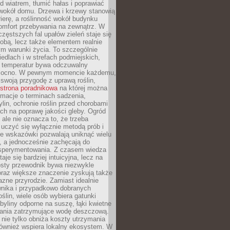
d wiatrem, tłumić hałas i poprawiać
 wokół domu. Drzewa i krzewy stanowią
rierę, a roślinność wokół budynku
omfort przebywania na zewnątrz. W
częstszych fal upałów zieleń staje się
dobą, lecz także elementem realnie
m warunki życia. To szczególnie
edlach i w strefach podmiejskich,
t temperatur bywa odczuwalny
mocno. W pewnym momencie każdemu,
swoją przygodę z uprawą roślin,
strona poradnikowa
na której można
rmacje o terminach sadzenia,
ylin, ochronie roślin przed chorobami
ch na poprawę jakości gleby. Ogród
 ale nie oznacza to, że trzeba
uczyć się wyłącznie metodą prób i
re wskazówki pozwalają uniknąć wielu
, a jednocześnie zachęcają do
sperymentowania. Z czasem wiedza
aje się bardziej intuicyjna, lecz na
osty przewodnik bywa niezwykle
raz większe znaczenie zyskują także
azne przyrodzie. Zamiast idealnie
wnika i przypadkowo dobranych
ślin, wiele osób wybiera gatunki
byliny odporne na suszę, łąki kwietne
zania zatrzymujące wodę deszczową.
 nie tylko obniża koszty utrzymania
również wspiera lokalny ekosystem. W