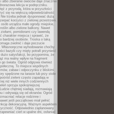
ści albo zbieranie owoców daje znacznie
ednorazowa lekcja w podręczniku.
ięź z przyrodą, która w przyszłości
żyć się na większą odpowiedzialność
. Nie trzeba jednak dysponować dużą
czerpać korzyści z zielonej przestrzeni.
 osób urządza małe ogrody miejskie,
 roślin albo zielone balkony. Nawet
z ziołami, pomidorami czy lawendą
 charakter miejsca i sprawić, że
no bardziej osobiste. Troska o taką
omaga zwolnić i daje poczucie
. Własnoręczne wyhodowanie choćby
lości bazylii czy mięty potrafi przynieść
dużo satysfakcji, bo przypomina, że
iąż ma realny wpływ na fragment
o go świata. Ogród odgrywa również
 społeczną. To miejsce wspólnych
zmów, zabaw i odpoczynku z bliskimi.
ory spędzone na tarasie lub przy stole
ośród zieleni często zapadają w
iej niż wiele innych codziennych
eleń sprzyja spokojniejszej
Ludzie chętniej siadają, rozmawiają
u i odrywają się od ekranów. Ogród
macniać relacje rodzinne i
nawet jeśli początkowo miał pełnić
unkcję dekoracyjną. Ważnym aspektem
aktyczność. Odpowiednio zaplanowany
apewniać cień w upalne dni, osłaniać