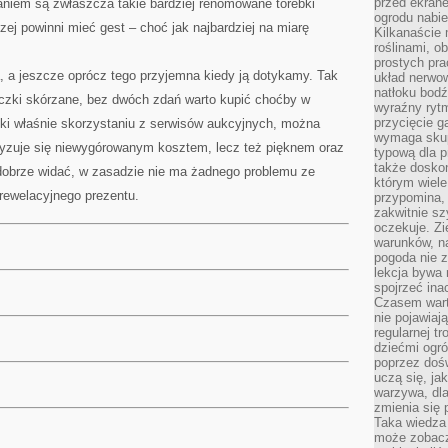
przed ekran
niem są zwłaszcza takie bardziej renomowane torebki
ogrodu nabi
ej powinni mieć gest – choć jak najbardziej na miarę
Kilkanaście 
roślinami, o
prostych pra
a, a jeszcze oprócz tego przyjemna kiedy ją dotykamy. Tak
układ nerwo
natłoku bodź
eczki skórzane, bez dwóch zdań warto kupić choćby w
wyraźny rytm
przycięcie 
ki właśnie skorzystaniu z serwisów aukcyjnych, można
wymaga skupi
eryzuje się niewygórowanym kosztem, lecz też pięknem oraz
typową dla 
także doskon
 dobrze widać, w zasadzie nie ma żadnego problemu ze
którym wiele
rewelacyjnego prezentu.
przypomina,
zakwitnie sz
oczekuje. Zi
warunków, n
pogoda nie z
lekcja bywa
spojrzeć ina
Czasem wart
nie pojawiaj
regularnej tr
dziećmi ogr
poprzez dośw
uczą się, ja
warzywa, dla
zmienia się 
Taka wiedza 
może zobacz