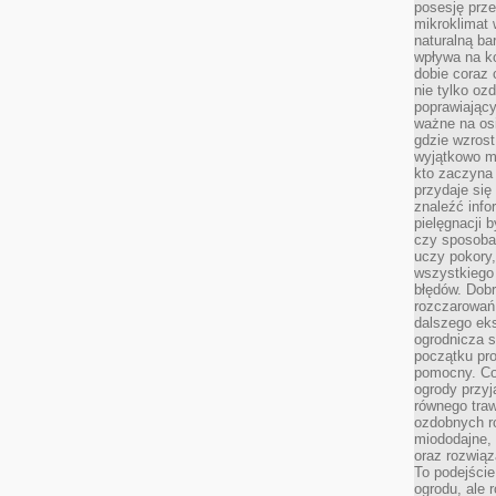
posesję prze
mikroklimat
naturalną ba
wpływa na k
dobie coraz 
nie tylko oz
poprawiający
ważne na osi
gdzie wzros
wyjątkowo 
kto zaczyna 
przydaje się
znaleźć info
pielęgnacji b
czy sposoba
uczy pokory,
wszystkiego 
błędów. Dob
rozczarowań
dalszego ek
ogrodnicza st
początku pr
pomocny. Co
ogrody przyj
równego tra
ozdobnych ro
miododajne, 
oraz rozwią
To podejście
ogrodu, ale 