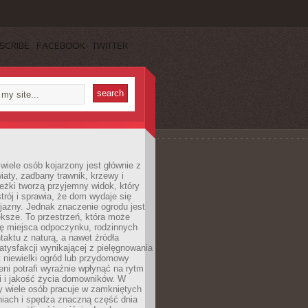
SCRIBE
FACEBOOK
TWITTER
wiele osób kojarzony jest głównie z
iaty, zadbany trawnik, krzewy i
eżki tworzą przyjemny widok, który
trój i sprawia, że dom wydaje się
yjazny. Jednak znaczenie ogrodu jest
ksze. To przestrzeń, która może
ję miejsca odpoczynku, rodzinnych
taktu z naturą, a nawet źródła
atysfakcji wynikającej z pielęgnowania
 niewielki ogród lub przydomowy
eni potrafi wyraźnie wpłynąć na rytm
i i jakość życia domowników. W
y wiele osób pracuje w zamkniętych
iach i spędza znaczną część dnia