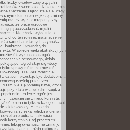
dku liczby owadów zapylających i
problemów z wodą takie działania mają
etne znaczenie. Ogród staje się wtedy
 ważnym elementem większej zmiany.
emią ma też wymiar terapeutyczny.
zauważa, że prace ogrodowe
pomagają uporządkować myśli i
napięcie. Nie chodzi wyłącznie o
czny, choć ten również ma znaczenie.
także sam charakter tych czynności.
e, konkretne i prowadzą do
fektu. W świecie wielu abstrakcyjnych
możliwość wykonania czegoś
jednocześnie sensownego, działa
pokajająco. Ogród staje się wtedy
 tylko uprawy roślin, ale również
 równowagi. Dla wielu właścicieli
 z czasem przestaje być dodatkiem, a
łnoprawną częścią przestrzeni
 To tam pije się poranną kawę, czyta
cuje przy stole w ciepłe dni i spędza
opołudnia. Im lepiej ogród jest
 tym częściej się z niego korzysta.
yśleć o nim nie tylko w kategorii rabat
ale także wygody. Miejsce do
dpowiednia ścieżka, odrobina cienia i
oświetlenie potrafią całkowicie
sób korzystania z tej przestrzeni.
ównież lekcją uważności na zmiany.
 wygląda inaczej, każda roślina ma