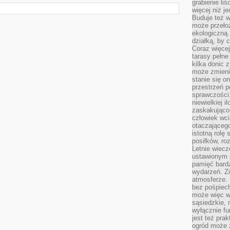
grabienie li
więcej niż j
Buduje też w
może przeło
ekologiczną
działką, by 
Coraz więcej
tarasy pełne
kilka donic 
może zmienić
stanie się o
przestrzeń p
sprawczości
niewielkiej i
zaskakująco 
człowiek wc
otaczająceg
istotną rolę
posiłków, ro
Letnie wiecz
ustawionym p
pamięć bardz
wydarzeń. Zi
atmosferze. 
bez pośpiech
może więc wz
sąsiedzkie, 
wyłącznie f
jest też pr
ogród może z