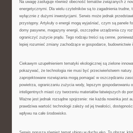
Na uwagę zasługuje również obecność tematów związanych z no
energetycznymi. Dla wielu czytelników są to zagadnienia trudne, 
wyłącznie z dużymi inwestycjami. Serwis może jednak przedstawi
przystępny. Artykuły o energii mogą wyjaśniać, czym są panele fo
domy pasywne, magazyny energii, oszczędne urządzenia czy ro
ograniczyć zużycie prądu. Tego rodzaju treści są cenne, poniewa
lepiej rozumieć zmiany zachodzące w gospodarce, budownictwie
Ciekawym uzupełnieniem tematyki ekologicznej są zielone innow
pokazywać, że technologia nie musi być przeciwieństwem natury
zaprojektowane rozwiązania mogą pomagać w oszczędzaniu zasob
powietrza, ograniczaniu zużycia wody, lepszym gospodarowaniu o
inteligentnych miast czy tworzeniu materiałów łatwiejszych do p
Ważne jest jednak rozsądne spojrzenie: nie każda nowinka jest a
prawdziwa wartość technologii zależy od jej trwałości, dostępności
wpływu na całe środowisko.
Serwis porusza również temat ubioru w duchu eko. To obszar, któr