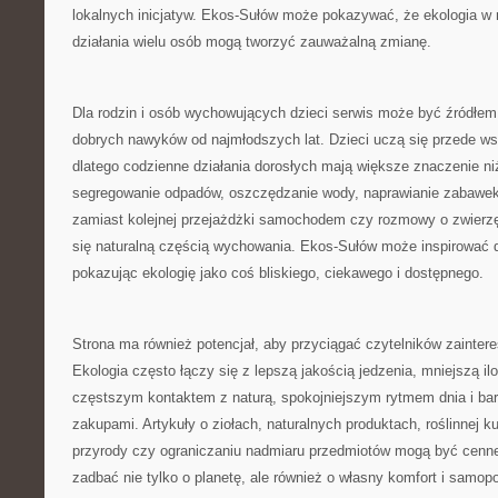
lokalnych inicjatyw. Ekos-Sułów może pokazywać, że ekologia w 
działania wielu osób mogą tworzyć zauważalną zmianę.
Dla rodzin i osób wychowujących dzieci serwis może być źródł
dobrych nawyków od najmłodszych lat. Dzieci uczą się przede w
dlatego codzienne działania dorosłych mają większe znaczenie n
segregowanie odpadów, oszczędzanie wody, naprawianie zabawek
zamiast kolejnej przejażdżki samochodem czy rozmowy o zwierzę
się naturalną częścią wychowania. Ekos-Sułów może inspirować d
pokazując ekologię jako coś bliskiego, ciekawego i dostępnego.
Strona ma również potencjał, aby przyciągać czytelników zainte
Ekologia często łączy się z lepszą jakością jedzenia, mniejszą i
częstszym kontaktem z naturą, spokojniejszym rytmem dnia i ba
zakupami. Artykuły o ziołach, naturalnych produktach, roślinnej ku
przyrody czy ograniczaniu nadmiaru przedmiotów mogą być cenne
zadbać nie tylko o planetę, ale również o własny komfort i samop