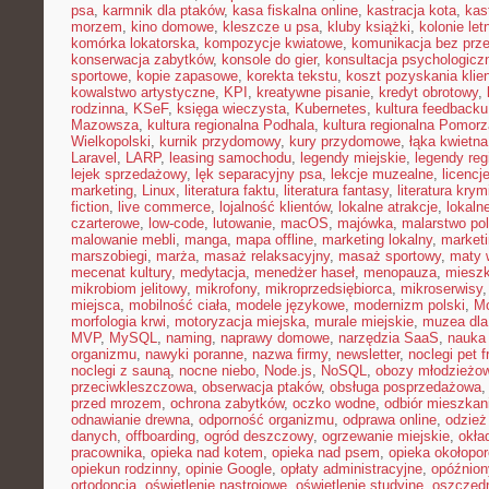
psa
,
karmnik dla ptaków
,
kasa fiskalna online
,
kastracja kota
,
kas
morzem
,
kino domowe
,
kleszcze u psa
,
kluby książki
,
kolonie let
komórka lokatorska
,
kompozycje kwiatowe
,
komunikacja bez prz
konserwacja zabytków
,
konsole do gier
,
konsultacja psychologicz
sportowe
,
kopie zapasowe
,
korekta tekstu
,
koszt pozyskania klie
kowalstwo artystyczne
,
KPI
,
kreatywne pisanie
,
kredyt obrotowy
,
rodzinna
,
KSeF
,
księga wieczysta
,
Kubernetes
,
kultura feedbacku
Mazowsza
,
kultura regionalna Podhala
,
kultura regionalna Pomorz
Wielkopolski
,
kurnik przydomowy
,
kury przydomowe
,
łąka kwietna
Laravel
,
LARP
,
leasing samochodu
,
legendy miejskie
,
legendy reg
lejek sprzedażowy
,
lęk separacyjny psa
,
lekcje muzealne
,
licencj
marketing
,
Linux
,
literatura faktu
,
literatura fantasy
,
literatura krym
fiction
,
live commerce
,
lojalność klientów
,
lokalne atrakcje
,
lokal
czarterowe
,
low-code
,
lutowanie
,
macOS
,
majówka
,
malarstwo pol
malowanie mebli
,
manga
,
mapa offline
,
marketing lokalny
,
marketi
marszobiegi
,
marża
,
masaż relaksacyjny
,
masaż sportowy
,
maty 
mecenat kultury
,
medytacja
,
menedżer haseł
,
menopauza
,
miesz
mikrobiom jelitowy
,
mikrofony
,
mikroprzedsiębiorca
,
mikroserwisy
miejsca
,
mobilność ciała
,
modele językowe
,
modernizm polski
,
M
morfologia krwi
,
motoryzacja miejska
,
murale miejskie
,
muzea dla
MVP
,
MySQL
,
naming
,
naprawy domowe
,
narzędzia SaaS
,
nauka
organizmu
,
nawyki poranne
,
nazwa firmy
,
newsletter
,
noclegi pet f
noclegi z sauną
,
nocne niebo
,
Node.js
,
NoSQL
,
obozy młodzieżo
przeciwkleszczowa
,
obserwacja ptaków
,
obsługa posprzedażowa
przed mrozem
,
ochrona zabytków
,
oczko wodne
,
odbiór mieszkan
odnawianie drewna
,
odporność organizmu
,
odprawa online
,
odzież
danych
,
offboarding
,
ogród deszczowy
,
ogrzewanie miejskie
,
okła
pracownika
,
opieka nad kotem
,
opieka nad psem
,
opieka okołopo
opiekun rodzinny
,
opinie Google
,
opłaty administracyjne
,
opóźnion
ortodoncja
,
oświetlenie nastrojowe
,
oświetlenie studyjne
,
oszczęd