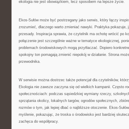
ekologia nie jest obowiązkiem, lecz sposobem na lepsze życie.
Ekos-Sułów może być postrzegany jako serwis, który łączy inspi
zrozumieć, dlaczego warto zmieniać nawyki. Praktyka pokazuje, j
przesady. Inspiracja sprawia, że czytelnik ma ochotę wrócić po k
połączenie jest szczególnie ważne w tematyce ekologicznej, pon
problemach środowiskowych mogą przytłaczać. Dopiero konkretne 
spokojny ton pomagają zmienić niepokój w działanie. Strona może 
przewodnika.
W serwisie można dostrzec także potencjał dla czytelników, którzy
Ekologia nie zawsze zaczyna się od wielkich kampanii. Często ro
społecznościach: podczas sąsiedzkiej wymiany rzeczy, szkolnyc
sprzątania okolicy, lokalnych targów, ogrodów społecznych, zbió
rozmów o tym, jak lepiej dbać o najbliższe otoczenie. Ekos-Suł
myślenie, pokazując, że troska o środowisko jest bardziej skutecz
zachęca do współpracy.