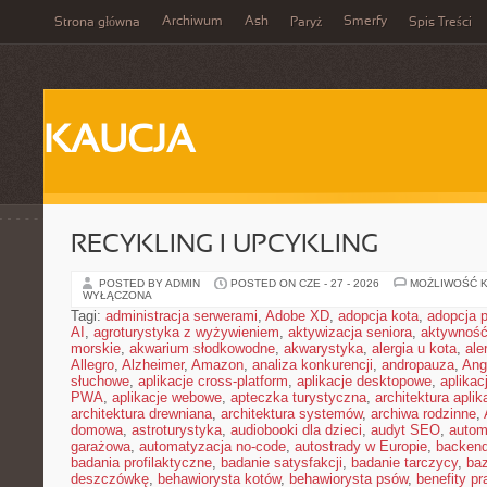
Archiwum
Ash
Smerfy
Strona główna
Paryż
Spis Treści
KAUCJA
RECYKLING I UPCYKLING
POSTED BY ADMIN
POSTED ON CZE - 27 - 2026
MOŻLIWOŚĆ 
WYŁĄCZONA
Tagi:
administracja serwerami
,
Adobe XD
,
adopcja kota
,
adopcja 
AI
,
agroturystyka z wyżywieniem
,
aktywizacja seniora
,
aktywność
morskie
,
akwarium słodkowodne
,
akwarystyka
,
alergia u kota
,
ale
Allegro
,
Alzheimer
,
Amazon
,
analiza konkurencji
,
andropauza
,
Ang
słuchowe
,
aplikacje cross-platform
,
aplikacje desktopowe
,
aplikac
PWA
,
aplikacje webowe
,
apteczka turystyczna
,
architektura aplika
architektura drewniana
,
architektura systemów
,
archiwa rodzinne
,
domowa
,
astroturystyka
,
audiobooki dla dzieci
,
audyt SEO
,
autom
garażowa
,
automatyzacja no-code
,
autostrady w Europie
,
backen
badania profilaktyczne
,
badanie satysfakcji
,
badanie tarczycy
,
ba
deszczówkę
,
behawiorysta kotów
,
behawiorysta psów
,
benefity p