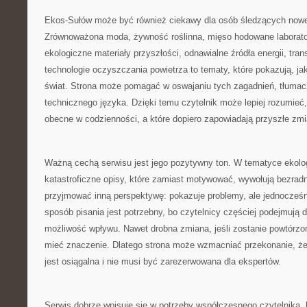
Ekos-Sułów może być również ciekawy dla osób śledzących nowe k
Zrównoważona moda, żywność roślinna, mięso hodowane laboratory
ekologiczne materiały przyszłości, odnawialne źródła energii, tra
technologie oczyszczania powietrza to tematy, które pokazują, ja
świat. Strona może pomagać w oswajaniu tych zagadnień, tłumac
technicznego języka. Dzięki temu czytelnik może lepiej rozumieć,
obecne w codzienności, a które dopiero zapowiadają przyszłe zmi
Ważną cechą serwisu jest jego pozytywny ton. W tematyce ekolo
katastroficzne opisy, które zamiast motywować, wywołują bezra
przyjmować inną perspektywę: pokazuje problemy, ale jednocześn
sposób pisania jest potrzebny, bo czytelnicy częściej podejmują d
możliwość wpływu. Nawet drobna zmiana, jeśli zostanie powtórzo
mieć znaczenie. Dlatego strona może wzmacniać przekonanie, ż
jest osiągalna i nie musi być zarezerwowana dla ekspertów.
Serwis dobrze wpisuje się w potrzeby współczesnego czytelnika, k