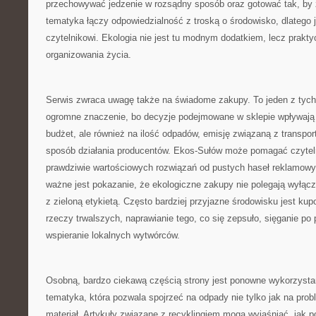
przechowywać jedzenie w rozsądny sposób oraz gotować tak, by 
tematyka łączy odpowiedzialność z troską o środowisko, dlatego 
czytelnikowi. Ekologia nie jest tu modnym dodatkiem, lecz pra
organizowania życia.
Serwis zwraca uwagę także na świadome zakupy. To jeden z tych
ogromne znaczenie, bo decyzje podejmowane w sklepie wpływają
budżet, ale również na ilość odpadów, emisję związaną z transpor
sposób działania producentów. Ekos-Sułów może pomagać czytel
prawdziwie wartościowych rozwiązań od pustych haseł reklamowy
ważne jest pokazanie, że ekologiczne zakupy nie polegają wyłącz
z zieloną etykietą. Często bardziej przyjazne środowisku jest kup
rzeczy trwalszych, naprawianie tego, co się zepsuło, sięganie po p
wspieranie lokalnych wytwórców.
Osobną, bardzo ciekawą częścią strony jest ponowne wykorzysta
tematyka, która pozwala spojrzeć na odpady nie tylko jak na prob
materiał. Artykuły związane z recyklingiem mogą wyjaśniać, jak 