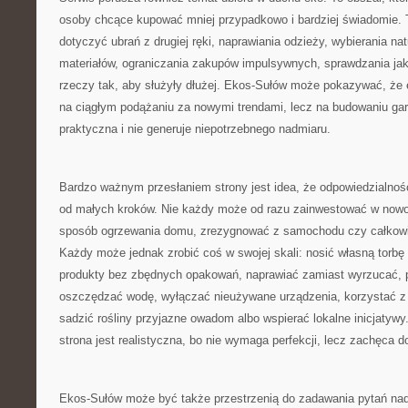
osoby chcące kupować mniej przypadkowo i bardziej świadomie. 
dotyczyć ubrań z drugiej ręki, naprawiania odzieży, wybierania na
materiałów, ograniczania zakupów impulsywnych, sprawdzania jak
rzeczy tak, aby służyły dłużej. Ekos-Sułów może pokazywać, że 
na ciągłym podążaniu za nowymi trendami, lecz na budowaniu gard
praktyczna i nie generuje niepotrzebnego nadmiaru.
Bardzo ważnym przesłaniem strony jest idea, że odpowiedzialno
od małych kroków. Nie każdy może od razu zainwestować w nowo
sposób ogrzewania domu, zrezygnować z samochodu czy całkowic
Każdy może jednak zrobić coś w swojej skali: nosić własną torbę
produkty bez zbędnych opakowań, naprawiać zamiast wyrzucać, p
oszczędzać wodę, wyłączać nieużywane urządzenia, korzystać z 
sadzić rośliny przyjazne owadom albo wspierać lokalne inicjatywy.
strona jest realistyczna, bo nie wymaga perfekcji, lecz zachęca d
Ekos-Sułów może być także przestrzenią do zadawania pytań n