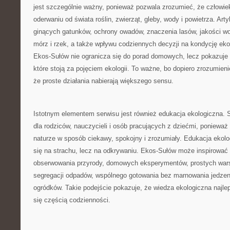
jest szczególnie ważny, ponieważ pozwala zrozumieć, że człowiek
oderwaniu od świata roślin, zwierząt, gleby, wody i powietrza. Ar
ginących gatunków, ochrony owadów, znaczenia lasów, jakości wo
mórz i rzek, a także wpływu codziennych decyzji na kondycję ek
Ekos-Sułów nie ogranicza się do porad domowych, lecz pokazuje 
które stoją za pojęciem ekologii. To ważne, bo dopiero zrozumieni
że proste działania nabierają większego sensu.
Istotnym elementem serwisu jest również edukacja ekologiczna. 
dla rodziców, nauczycieli i osób pracujących z dziećmi, ponieważ
naturze w sposób ciekawy, spokojny i zrozumiały. Edukacja ekolo
się na strachu, lecz na odkrywaniu. Ekos-Sułów może inspirować
obserwowania przyrody, domowych eksperymentów, prostych war
segregacji odpadów, wspólnego gotowania bez marnowania jedzen
ogródków. Takie podejście pokazuje, że wiedza ekologiczna najlepi
się częścią codzienności.