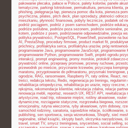
pakowanie plecaka
,
pałace w Polsce
,
palety kolorów
,
panele akus
tematyczne
,
parkingi lotniskowe
,
permakultura
,
persona klienta
,
p
phishing
,
pielęgnacja łap
,
pierwsza pomoc dla kota
,
pierwsza pom
psychiczna
,
pilates
,
pitch deck
,
plan sprzedaży
,
płatności odrocz
mieszkaniu
,
płynność finansowa
,
pobyty lecznicze
,
podatek od n
podróż pociągiem
,
podróż z psem samochodem
,
podróże edukacy
podróże poślubne
,
podróże poza sezonem
,
podróże senioralne
,
po
kotem
,
podróże z psem
,
podróżowanie odpowiedzialne
,
poezja ws
polityka prywatności
,
PostgreSQL
,
PowerShell
,
pozwolenie na bu
AI
,
PrestaShop
,
procedury firmowe
,
product market fit
,
produktyw
próchnicy
,
profilaktyka serca
,
profilaktyka urazów
,
próg rentownoś
programowanie Java
,
programowanie JavaScript
,
programowanie K
programowanie Python
,
programowanie Swift
,
projekt ogrodu pr
interakcji
,
prompt engineering
,
promy morskie
,
protokół zdawczo-o
prywatność online
,
przeprawy promowe
,
przerwy ruchowe
,
przestr
przewodnik po mieście
,
przycinanie krzewów
,
przyczepa kemping
maratonu
,
przygotowanie do półmaratonu
,
przysmaki treningowe
,
ogrodzie
,
RAG
,
ransomware
,
Raspberry Pi
,
raty online
,
React
,
rec
treści
,
redakcja tekstu
,
Redis
,
regeneracja po treningu
,
regulamin 
rehabilitacja ortopedyczna
,
rehabilitacja po urazie
,
rejsy rzeczne
,
rękojmia
,
rekomendacje klientów
,
rekrutacja zdalna
,
relacje partne
renowacja mebli
,
reportaż
,
research UX
,
REST API
,
rewitalizacja 
artystyczne
,
road trip
,
rolowanie mięśni
,
rośliny akwariowe
,
route
dynamiczne
,
rozciąganie statyczne
,
rozgrzewka biegowa
,
rozszer
emocjonalny
,
rutyna wieczorna
,
ryby akwariowe
,
rytm dobowy
,
rze
samochód rodzinny
,
sanatoria
,
sąsiedzkie relacje
,
ściółkowanie
,
s
publishing
,
sen sportowca
,
sesja wizerunkowa
,
Shopify
,
sieć mes
regionalne
,
skład książki
,
skrypty bash
,
skrzynka narzędziowa
,
ś
travel
,
smart TV
,
smycz treningowa
,
snycerstwo
,
social selling
,
so
szczeniaka
,
socrealizm
,
spacer z psem
,
spływy kajakowe rodzin