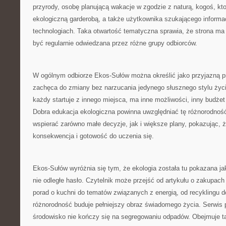
przyrody, osobę planującą wakacje w zgodzie z naturą, kogoś, kt
ekologiczną garderobą, a także użytkownika szukającego informac
technologiach. Taka otwartość tematyczna sprawia, że strona ma 
być regularnie odwiedzana przez różne grupy odbiorców.
W ogólnym odbiorze Ekos-Sułów można określić jako przyjazną pr
zachęca do zmiany bez narzucania jedynego słusznego stylu życ
każdy startuje z innego miejsca, ma inne możliwości, inny budżet
Dobra edukacja ekologiczna powinna uwzględniać tę różnorodnoś
wspierać zarówno małe decyzje, jak i większe plany, pokazując, że
konsekwencja i gotowość do uczenia się.
Ekos-Sułów wyróżnia się tym, że ekologia została tu pokazana ja
nie odległe hasło. Czytelnik może przejść od artykułu o zakupach
porad o kuchni do tematów związanych z energią, od recyklingu d
różnorodność buduje pełniejszy obraz świadomego życia. Serwis 
środowisko nie kończy się na segregowaniu odpadów. Obejmuje ta