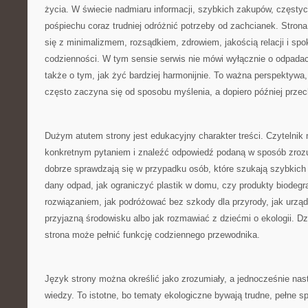
życia. W świecie nadmiaru informacji, szybkich zakupów, częstyc
pośpiechu coraz trudniej odróżnić potrzeby od zachcianek. Strona
się z minimalizmem, rozsądkiem, zdrowiem, jakością relacji i sp
codzienności. W tym sensie serwis nie mówi wyłącznie o odpadac
także o tym, jak żyć bardziej harmonijnie. To ważna perspektyw
często zaczyna się od sposobu myślenia, a dopiero później przec
Dużym atutem strony jest edukacyjny charakter treści. Czytelnik m
konkretnym pytaniem i znaleźć odpowiedź podaną w sposób zrozu
dobrze sprawdzają się w przypadku osób, które szukają szybkich
dany odpad, jak ograniczyć plastik w domu, czy produkty biode
rozwiązaniem, jak podróżować bez szkody dla przyrody, jak urząd
przyjazną środowisku albo jak rozmawiać z dziećmi o ekologii. D
strona może pełnić funkcję codziennego przewodnika.
Język strony można określić jako zrozumiały, a jednocześnie na
wiedzy. To istotne, bo tematy ekologiczne bywają trudne, pełne sp