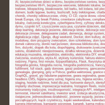
AI
,
bezpieczeństwo dzieci w domu
,
bezpieczeństwo seniora
,
bezp
bezpieczeństwo Wi-Fi
,
bezpieczne wiercenie
,
biblioteki lokalne
,
bi
trailowe
,
bikepacking
,
biwakowanie
,
ból barku
,
ból kolana
,
ból ple
domem
,
budki lęgowe
,
bunkry
,
bushcraft
,
buty trekkingowe
,
chatb
chomik
,
choroby odkleszczowe
,
chóry
,
CI CD
,
cięcie drzew
,
ciśni
break Europa
,
city break Polska
,
cmentarze zabytkowe
,
complian
lokalny
,
ćwiczenia korekcyjne
,
cyberhigiena firmy
,
cyfrowy detoks
dymu
,
czujniki IoT
,
czyszczenie uszu psa
,
czytanie dzieciom
,
dat
deep learning
,
dekoracje jesienne
,
dekoracje letnie
,
dekoracje se
dekoracje zimowe
,
delegowanie zadań
,
demencja
,
design system
digitalizacja zdjęć
,
Django
,
długi weekend
,
Docker
,
dom kultury
,
d
modułowy
,
dom przyjazny zwierzętom
,
dom szkieletowy
,
dom tym
domek całoroczny
,
domki nad jeziorem
,
domowa biblioteczka
,
dos
firm
,
dożynki
,
drapak dla kota
,
dropshipping
,
drukowanie żywiczn
salonu
,
działalność nierejestrowana
,
działka rekreacyjna
,
dziennik
edukacja muzealna
,
ekopodróże
,
elektrolity
,
elektronika DIY
,
emai
ćwiczenia
,
eseistyka
,
etyka AI
,
etykiety kurierskie
,
faktura elektr
rodzinny
,
Figma
,
first minute
,
fizjoprofilaktyka
,
Flask
,
florystyka 
fotografia górska
,
fotografia nocna
,
fotografia podróżnicza
,
francz
fulfillment
,
full stack
,
gady domowe
,
garaż podziemny
,
garncarstw
genealogia
,
glamping
,
góry w Polsce
,
grafika wektorowa
,
granice 
GraphQL
,
gravel
,
gry fabularne papierowe
,
gwara regionalna
,
gwar
headless CMS
,
higiena jamy ustnej
,
higiena snu
,
higiena wzroku
,
staging
,
hostele rodzinne
,
hotel dla psa
,
hurtownie danych
,
identy
implanty słuchowe
,
improwizacja teatralna
,
Instagram Reels
,
inst
instrumenty tradycyjne
,
insulinooporność
,
integracje API
,
intelige
termostat
,
internet satelitarny
,
inwestor anioł
,
izolacja akustyczna
świąteczne
,
jednoosobowa działalność
,
jesienne wyjazdy
,
jeziora
początkujących
,
kącik czytelniczy
,
kajaki weekendowe
,
kalendarz
kamera internetowa
,
kampanie sezonowe
,
kanarek
,
karma mokra d