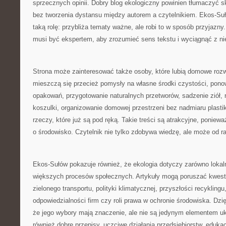
sprzecznych opinii. Dobry blog ekologiczny powinien tłumaczyć 
bez tworzenia dystansu między autorem a czytelnikiem. Ekos-Su
taką rolę: przybliża tematy ważne, ale robi to w sposób przyjazny
musi być ekspertem, aby zrozumieć sens tekstu i wyciągnąć z nie
Strona może zainteresować także osoby, które lubią domowe rozw
mieszczą się przecież pomysły na własne środki czystości, pon
opakowań, przygotowanie naturalnych przetworów, sadzenie ziół, ro
koszulki, organizowanie domowej przestrzeni bez nadmiaru plastik
rzeczy, które już są pod ręką. Takie treści są atrakcyjne, poniew
o środowisko. Czytelnik nie tylko zdobywa wiedzę, ale może od ra
Ekos-Sułów pokazuje również, że ekologia dotyczy zarówno lokaln
większych procesów społecznych. Artykuły mogą poruszać kwest
zielonego transportu, polityki klimatycznej, przyszłości recykli
odpowiedzialności firm czy roli prawa w ochronie środowiska. Dzi
że jego wybory mają znaczenie, ale nie są jedynym elementem uk
również dobre przepisy, uczciwe działania przedsiębiorstw, edukacj