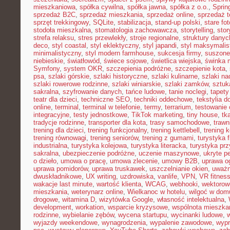
mieszkaniowa
,
spółka cywilna
,
spółka jawna
,
spółka z o.o.
,
Sprin
sprzedaż B2C
,
sprzedaż mieszkania
,
sprzedaż online
,
sprzedaż t
sprzęt trekkingowy
,
SQLite
,
stabilizacja
,
stand-up polski
,
stare fot
stodoła mieszkalna
,
stomatologia zachowawcza
,
storytelling
,
stor
strefa relaksu
,
stres przewlekły
,
stroje regionalne
,
struktury danyc
deco
,
styl coastal
,
styl eklektyczny
,
styl japandi
,
styl maksymalis
minimalistyczny
,
styl modern farmhouse
,
sukcesja firmy
,
suszone
niebieskie
,
światłowód
,
świece sojowe
,
świetlica wiejska
,
świnka 
Symfony
,
system OKR
,
szczepienia podróżne
,
szczepienie kota
,
psa
,
szlaki górskie
,
szlaki historyczne
,
szlaki kulinarne
,
szlaki n
szlaki rowerowe rodzinne
,
szlaki winiarskie
,
szlaki zamków
,
sztuk
sakralna
,
szyfrowanie danych
,
tańce ludowe
,
tanie noclegi
,
tapety
teatr dla dzieci
,
techniczne SEO
,
techniki oddechowe
,
tekstylia 
online
,
terminal
,
terminal w telefonie
,
termy
,
terrarium
,
testowanie
integracyjne
,
testy jednostkowe
,
TikTok marketing
,
tiny house
,
tk
tradycje rodzinne
,
transporter dla kota
,
trasy samochodowe
,
trawn
trening dla dzieci
,
trening funkcjonalny
,
trening kettlebell
,
trening k
trening równowagi
,
trening seniorów
,
trening z gumami
,
turystyka 
industrialna
,
turystyka kolejowa
,
turystyka literacka
,
turystyka prz
sakralna
,
ubezpieczenie podróżne
,
uczenie maszynowe
,
ukryte pe
o dzieło
,
umowa o pracę
,
umowa zlecenie
,
umowy B2B
,
uprawa o
uprawa pomidorów
,
uprawa truskawek
,
uszczelnianie okien
,
uważ
dwuskładnikowe
,
UX writing
,
uzdrowiska
,
vanlife
,
VPN
,
VR fitnes
wakacje last minute
,
wartość klienta
,
WCAG
,
webhooki
,
wektorow
mieszkania
,
weterynarz online
,
Wielkanoc w hotelu
,
wilgoć w dom
drogowe
,
witamina D
,
wizytówka Google
,
własność intelektualna
,
development
,
workation
,
wsparcie kryzysowe
,
wspólnota mieszka
rodzinne
,
wybielanie zębów
,
wycena startupu
,
wycinanki ludowe
,
wyjazdy weekendowe
,
wynagrodzenia
,
wypalenie zawodowe
,
wypr