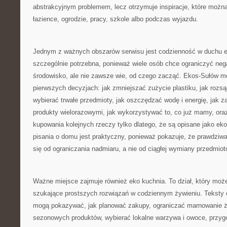
abstrakcyjnym problemem, lecz otrzymuje inspiracje, które możn
łazience, ogrodzie, pracy, szkole albo podczas wyjazdu.
Jednym z ważnych obszarów serwisu jest codzienność w duchu e
szczególnie potrzebna, ponieważ wiele osób chce ograniczyć ne
środowisko, ale nie zawsze wie, od czego zacząć. Ekos-Sułów 
pierwszych decyzjach: jak zmniejszać zużycie plastiku, jak rozs
wybierać trwałe przedmioty, jak oszczędzać wodę i energię, jak 
produkty wielorazowymi, jak wykorzystywać to, co już mamy, ora
kupowania kolejnych rzeczy tylko dlatego, że są opisane jako ek
pisania o domu jest praktyczny, ponieważ pokazuje, że prawdziw
się od ograniczania nadmiaru, a nie od ciągłej wymiany przedmio
Ważne miejsce zajmuje również eko kuchnia. To dział, który moż
szukające prostszych rozwiązań w codziennym żywieniu. Teksty o
mogą pokazywać, jak planować zakupy, ograniczać marnowanie ż
sezonowych produktów, wybierać lokalne warzywa i owoce, przygo