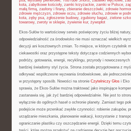
psa
,
wystawy plenerowe
,
YouTube Shorts
,
zabawki węchowe
,
zab
kota
,
zabytkowe kościoły
,
zamki krzyżackie
,
zamki w Polsce
,
za
małą firmą
,
zasłony i firany
,
zbieranie deszczówki
,
zdrowie hormo
zdrowie mężczyzn
,
zdrowie oczu
,
zdrowie słuchu
,
zdrowie w podr
kota
,
zęby psa
,
zgłoszenie budowy
,
zgubiony bagaż
,
zielone szko
towarowy
,
zwroty w sklepie
,
żywienie kur
,
żywopłot
Ekos-Sułów to wartościowy serwis poświęcony życiu bliżej natury,
odpowiedzialność za środowisko nie musi oznaczać wielkich wy
decyzji ani kosztownych zmian. To miejsce, w którym czytelnik 
ciekawostki oraz przystępne teksty dotyczące codziennych wybo
podróży, gotowania, energii, recyklingu, przyrody i nowoczesnyc
bardziej świadomy styl życia. Strona została przygotowana z myś
odkrywać współczesne wyzwania środowiskowe, ale jednocześnie 
w przystępny sposób. Nowości na stronie
Czytelniczy Głos
i Eko 
sprawia, że Ekos-Sułów można traktować jako inspirujące kompe
zastanawia się, jak żyć bardziej odpowiedzialnie. Nie jest to stron
wyłącznie do ogólnych haseł o ochronie planety. Zamiast tego p
podejście może przenikać zwykłe czynności: robienie zakupów, p
urządzanie mieszkania, planowanie wakacji, korzystanie z transpo
ograniczanie plastiku czy oszczędzanie energii. Dzięki temu czyt
treści, które można przełożyć na codzienne decyzje bez poczucia