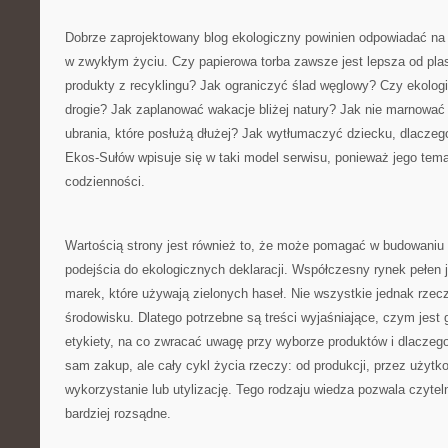
Dobrze zaprojektowany blog ekologiczny powinien odpowiadać na p
w zwykłym życiu. Czy papierowa torba zawsze jest lepsza od pl
produkty z recyklingu? Jak ograniczyć ślad węglowy? Czy ekolog
drogie? Jak zaplanować wakacje bliżej natury? Jak nie marnować
ubrania, które posłużą dłużej? Jak wytłumaczyć dziecku, dlacze
Ekos-Sułów wpisuje się w taki model serwisu, ponieważ jego tema
codzienności.
Wartością strony jest również to, że może pomagać w budowaniu 
podejścia do ekologicznych deklaracji. Współczesny rynek pełen j
marek, które używają zielonych haseł. Nie wszystkie jednak rzec
środowisku. Dlatego potrzebne są treści wyjaśniające, czym jest 
etykiety, na co zwracać uwagę przy wyborze produktów i dlaczeg
sam zakup, ale cały cykl życia rzeczy: od produkcji, przez użyt
wykorzystanie lub utylizację. Tego rodzaju wiedza pozwala czyt
bardziej rozsądne.