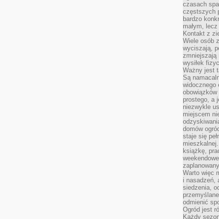
czasach spa
częstszych 
bardzo konkr
małym, lecz
Kontakt z zi
Wiele osób 
wyciszają, 
zmniejszają 
wysiłek fizy
Ważny jest 
Są namacaln
widocznego e
obowiązków 
prostego, a 
niezwykle us
miejscem nie
odzyskiwania
domów ogród
staje się pe
mieszkalnej.
książkę, pra
weekendowe p
zaplanowany,
Warto więc m
i nasadzeń, 
siedzenia, o
przemyślane 
odmienić spo
Ogród jest r
Każdy sezon