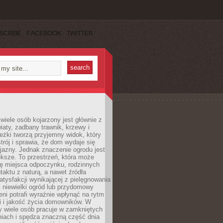
SCRIBE
FACEBOOK
TWITTER
wiele osób kojarzony jest głównie z
iaty, zadbany trawnik, krzewy i
eżki tworzą przyjemny widok, który
trój i sprawia, że dom wydaje się
yjazny. Jednak znaczenie ogrodu jest
ksze. To przestrzeń, która może
ję miejsca odpoczynku, rodzinnych
taktu z naturą, a nawet źródła
atysfakcji wynikającej z pielęgnowania
 niewielki ogród lub przydomowy
eni potrafi wyraźnie wpłynąć na rytm
i i jakość życia domowników. W
y wiele osób pracuje w zamkniętych
iach i spędza znaczną część dnia