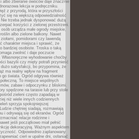
ści albo zbieranie owoców daje znacznie
ednorazowa lekcja w podręczniku.
ięź z przyrodą, która w przyszłości
żyć się na większą odpowiedzialność
. Nie trzeba jednak dysponować dużą
czerpać korzyści z zielonej przestrzeni.
 osób urządza małe ogrody miejskie,
 roślin albo zielone balkony. Nawet
z ziołami, pomidorami czy lawendą
 charakter miejsca i sprawić, że
no bardziej osobiste. Troska o taką
omaga zwolnić i daje poczucie
. Własnoręczne wyhodowanie choćby
lości bazylii czy mięty potrafi przynieść
dużo satysfakcji, bo przypomina, że
iąż ma realny wpływ na fragment
o go świata. Ogród odgrywa również
 społeczną. To miejsce wspólnych
zmów, zabaw i odpoczynku z bliskimi.
ory spędzone na tarasie lub przy stole
ośród zieleni często zapadają w
iej niż wiele innych codziennych
eleń sprzyja spokojniejszej
Ludzie chętniej siadają, rozmawiają
u i odrywają się od ekranów. Ogród
macniać relacje rodzinne i
nawet jeśli początkowo miał pełnić
unkcję dekoracyjną. Ważnym aspektem
aktyczność. Odpowiednio zaplanowany
apewniać cień w upalne dni, osłaniać