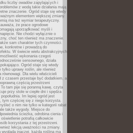
dku liczby owadów zapylających i
problemów z wodą takie działania mają
etne znaczenie. Ogród staje się wtedy
 ważnym elementem większej zmiany.
emią ma też wymiar terapeutyczny.
zauważa, że prace ogrodowe
pomagają uporządkować myśli i
napięcie. Nie chodzi wyłącznie o
czny, choć ten również ma znaczenie.
także sam charakter tych czynności.
e, konkretne i prowadzą do
fektu. W świecie wielu abstrakcyjnych
możliwość wykonania czegoś
jednocześnie sensownego, działa
pokajająco. Ogród staje się wtedy
 tylko uprawy roślin, ale również
 równowagi. Dla wielu właścicieli
 z czasem przestaje być dodatkiem, a
łnoprawną częścią przestrzeni
 To tam pije się poranną kawę, czyta
cuje przy stole w ciepłe dni i spędza
opołudnia. Im lepiej ogród jest
 tym częściej się z niego korzysta.
yśleć o nim nie tylko w kategorii rabat
ale także wygody. Miejsce do
dpowiednia ścieżka, odrobina cienia i
oświetlenie potrafią całkowicie
sób korzystania z tej przestrzeni.
ównież lekcją uważności na zmiany.
 wygląda inaczej, każda roślina ma