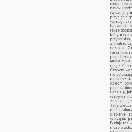
układ nerwo
natłoku bodź
wyraźny rytm
przycięcie 
wymaga skupi
typową dla 
także doskon
którym wiele
przypomina,
zakwitnie sz
oczekuje. Zi
warunków, n
pogoda nie z
lekcja bywa
spojrzeć ina
Czasem wart
nie pojawiaj
regularnej tr
dziećmi ogr
poprzez dośw
uczą się, ja
warzywa, dla
zmienia się 
Taka wiedza 
może zobacz
grabienie li
więcej niż j
Buduje też w
może przeło
ekologiczną