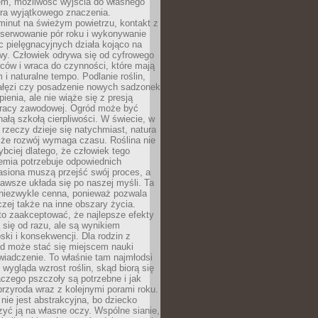
em, możliwość wyjścia do własnego
era wyjątkowego znaczenia.
minut na świeżym powietrzu, kontakt z
bserwowanie pór roku i wykonywanie
c pielęgnacyjnych działa kojąco na
wy. Człowiek odrywa się od cyfrowego
ców i wraca do czynności, które mają
 i naturalne tempo. Podlanie roślin,
gałęzi czy posadzenie nowych sadzonek
enia, ale nie wiąże się z presją
pracy zawodowej. Ogród może być
ałą szkołą cierpliwości. W świecie, w
 rzeczy dzieje się natychmiast, natura
 że rozwój wymaga czasu. Roślina nie
ybciej dlatego, że człowiek tego
emia potrzebuje odpowiednich
asiona muszą przejść swój proces, a
awsze układa się po naszej myśli. Ta
 niezwykle cenna, ponieważ pozwala
czej także na inne obszary życia.
o zaakceptować, że najlepsze efekty
ą się od razu, ale są wynikiem
oski i konsekwencji. Dla rodzin z
ód może stać się miejscem nauki
iadczenie. To właśnie tam najmłodsi
k wygląda wzrost roślin, skąd biorą się
czego pszczoły są potrzebne i jak
przyroda wraz z kolejnymi porami roku.
nie jest abstrakcyjna, bo dziecko
yć ją na własne oczy. Wspólne sianie,