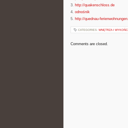
3.
http://quakenschloss.de
4.
odnośnik
5.
http://quednau-ferienwohnungen
CATEGORIES:
WNĘTRZA I WYKOŃC
Comments are closed.