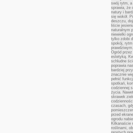
swój rytm, a
sprawia, że 
natury i bar
się wokół. P
deszczu, do
liście jesien
naturalnym p
niewielki og
tylko zdobi 
spokój, rytm
prawdziwym
Ogród przez 
estetyką. Kw
schludne ści
poprawia nas
bardziej prz
znacznie wię
pełnić funkc
spotkań, kon
codziennej s
życia. Nawet
skrawek ziel
codziennośc
czasach, gd
pomieszczen
przed ekran
ogrodu nabi
Kilkanaście 
roślinami, o
prostych pra