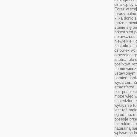
działką, by 
Coraz więcej
tarasy pełne
kilka donic 
może zmienić
stanie się o
przestrzeń p
sprawczości
niewielkiej i
zaskakująco 
człowiek wc
otaczająceg
istotną rolę
posiłków, ro
Letnie wiecz
ustawionym p
pamięć bardz
wydarzeń. Zi
atmosferze. 
bez pośpiech
może więc wz
sąsiedzkie, 
wyłącznie f
jest też pr
ogród może z
posesję prze
mikroklimat
naturalną ba
wpływa na k