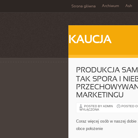
Archiwum
Ash
Strona główna
KAUCJA
PRODUKCJA SAM
TAK SPORA I NI
PRZECHOWYWAN
MARKETINGU
POSTED BY ADMIN
POSTED ON 
WYŁĄCZONA
Coraz więcej osób w naszej dobie
obce położenie