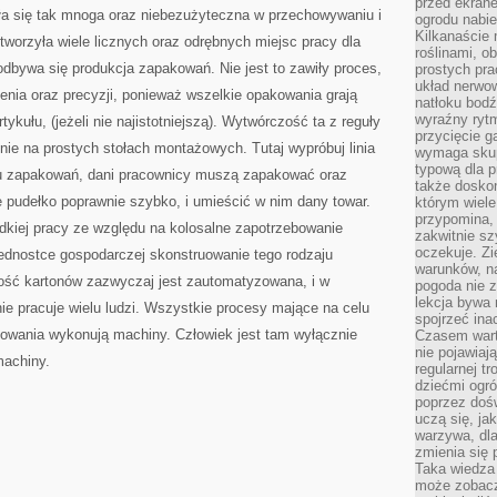
przed ekran
PRZECHOWYWANIU
a się tak mnoga oraz niebezużyteczna w przechowywaniu i
ogrodu nabi
ORAZ
SAMEGO
Kilkanaście 
tworzyła wiele licznych oraz odrębnych miejsc pracy dla
MARKETINGU
roślinami, o
dbywa się produkcja zapakowań. Nie jest to zawiły proces,
prostych pra
układ nerwo
nia oraz precyzji, ponieważ wszelkie opakowania grają
natłoku bodź
wyraźny rytm
ykułu, (jeżeli nie najistotniejszą). Wytwórczość ta z reguły
przycięcie 
ie na prostych stołach montażowych. Tutaj wypróbuj linia
wymaga skupi
typową dla 
pu zapakowań, dani pracownicy muszą zapakować oraz
także doskon
e pudełko poprawnie szybko, i umieścić w nim dany towar.
którym wiele
przypomina,
kiej pracy ze względu na kolosalne zapotrzebowanie
zakwitnie sz
oczekuje. Zi
jednostce gospodarczej skonstruowanie tego rodzaju
warunków, n
ść kartonów zazwyczaj jest zautomatyzowana, i w
pogoda nie z
lekcja bywa
ie pracuje wielu ludzi. Wszystkie procesy mające na celu
spojrzeć ina
kowania wykonują machiny. Człowiek jest tam wyłącznie
Czasem wart
nie pojawiaj
machiny.
regularnej tr
dziećmi ogr
poprzez dośw
uczą się, ja
warzywa, dla
zmienia się 
Taka wiedza 
może zobacz