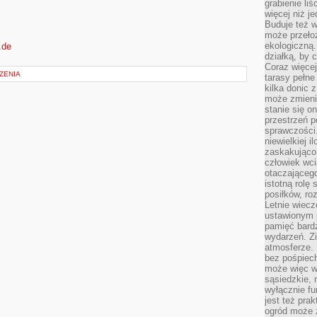
grabienie li
więcej niż j
Buduje też w
może przeło
ekologiczną
.de
działką, by 
Coraz więcej
ZENIA
tarasy pełne
kilka donic 
może zmienić
stanie się o
przestrzeń p
sprawczości
niewielkiej i
zaskakująco 
człowiek wc
otaczająceg
istotną rolę
posiłków, ro
Letnie wiecz
ustawionym p
pamięć bardz
wydarzeń. Zi
atmosferze. 
bez pośpiech
może więc wz
sąsiedzkie, 
wyłącznie f
jest też pr
ogród może z