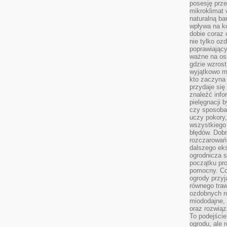
posesję prze
mikroklimat
naturalną ba
wpływa na k
dobie coraz 
nie tylko oz
poprawiający
ważne na osi
gdzie wzros
wyjątkowo 
kto zaczyna 
przydaje się
znaleźć info
pielęgnacji b
czy sposoba
uczy pokory,
wszystkiego 
błędów. Dob
rozczarowań
dalszego ek
ogrodnicza st
początku pr
pomocny. Co
ogrody przyj
równego tra
ozdobnych ro
miododajne, 
oraz rozwią
To podejście
ogrodu, ale 