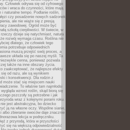
wy. Człowiek odrywa się od cyfrowego
ców i wraca do czynności, które mają
 i naturalne tempo. Podlanie roślin,
gałęzi czy posadzenie nowych sadzonek
enia, ale nie wiąże się z presją
pracy zawodowej. Ogród może być
ałą szkołą cierpliwości. W świecie, w
 rzeczy dzieje się natychmiast, natura
 że rozwój wymaga czasu. Roślina nie
ybciej dlatego, że człowiek tego
emia potrzebuje odpowiednich
asiona muszą przejść swój proces, a
awsze układa się po naszej myśli. Ta
 niezwykle cenna, ponieważ pozwala
czej także na inne obszary życia.
o zaakceptować, że najlepsze efekty
ą się od razu, ale są wynikiem
oski i konsekwencji. Dla rodzin z
ód może stać się miejscem nauki
iadczenie. To właśnie tam najmłodsi
k wygląda wzrost roślin, skąd biorą się
czego pszczoły są potrzebne i jak
przyroda wraz z kolejnymi porami roku.
nie jest abstrakcyjna, bo dziecko
yć ją na własne oczy. Wspólne sianie,
ści albo zbieranie owoców daje znacznie
ednorazowa lekcja w podręczniku.
ięź z przyrodą, która w przyszłości
żyć się na większą odpowiedzialność
. Nie trzeba jednak dysponować dużą