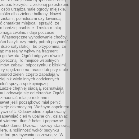
czerpać korzyści z zielonej przestrzeni.
 osób urządza małe ogrody miejskie,
 roślin albo zielone balkony. Nawet
z ziołami, pomidorami czy lawendą
 charakter miejsca i sprawić, że
no bardziej osobiste. Troska o taką
omaga zwolnić i daje poczucie
. Własnoręczne wyhodowanie choćby
lości bazylii czy mięty potrafi przynieść
dużo satysfakcji, bo przypomina, że
iąż ma realny wpływ na fragment
o go świata. Ogród odgrywa również
 społeczną. To miejsce wspólnych
zmów, zabaw i odpoczynku z bliskimi.
ory spędzone na tarasie lub przy stole
ośród zieleni często zapadają w
iej niż wiele innych codziennych
eleń sprzyja spokojniejszej
Ludzie chętniej siadają, rozmawiają
u i odrywają się od ekranów. Ogród
macniać relacje rodzinne i
nawet jeśli początkowo miał pełnić
unkcję dekoracyjną. Ważnym aspektem
aktyczność. Odpowiednio zaplanowany
apewniać cień w upalne dni, osłaniać
d wiatrem, tłumić hałas i poprawiać
 wokół domu. Drzewa i krzewy stanowią
rierę, a roślinność wokół budynku
omfort przebywania na zewnątrz. W