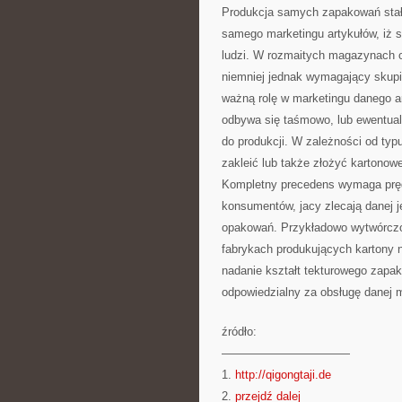
Produkcja samych zapakowań stał
samego marketingu artykułów, iż s
ludzi. W rozmaitych magazynach o
niemniej jednak wymagający skupie
ważną rolę w marketingu danego art
odbywa się taśmowo, lub ewentualn
do produkcji. W zależności od ty
zakleić lub także złożyć kartonow
Kompletny precedens wymaga pręd
konsumentów, jacy zlecają danej 
opakowań. Przykładowo wytwórczo
fabrykach produkujących kartony n
nadanie kształt tekturowego zapa
odpowiedzialny za obsługę danej 
źródło:
———————————
1.
http://qigongtaji.de
2.
przejdź dalej