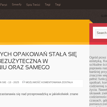
Smerfy
Tagi
Tagi
Paryż
Spis Treści
SUB
YCH OPAKOWAŃ STAŁA SIĘ
Ogród przez 
EBEZUŻYTECZNA W
estetyką. Kw
schludne ści
IU ORAZ SAMEGO
poprawia nas
bardziej prz
znacznie wię
pełnić funkc
PRODUKCJA
spotkań, kon
SIE - 13 - 2025
MOŻLIWOŚĆ KOMENTOWANIA
ZOSTAŁA
SAMYCH
codziennej s
OPAKOWAŃ
życia. Nawet
STAŁA
SIĘ
skrawek ziel
 zastanawia się nad przeprowadzką w jakiekolwiek znane
TAK
codziennośc
SPORA
czasach, gd
I
NIEBEZUŻYTECZNA
pomieszczen
W