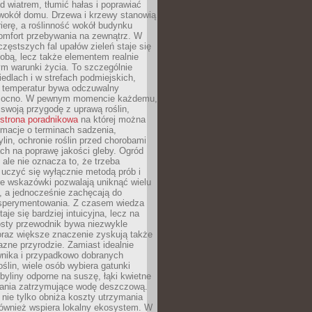
d wiatrem, tłumić hałas i poprawiać
 wokół domu. Drzewa i krzewy stanowią
rierę, a roślinność wokół budynku
omfort przebywania na zewnątrz. W
częstszych fal upałów zieleń staje się
dobą, lecz także elementem realnie
m warunki życia. To szczególnie
edlach i w strefach podmiejskich,
t temperatur bywa odczuwalny
mocno. W pewnym momencie każdemu,
swoją przygodę z uprawą roślin,
strona poradnikowa
na której można
rmacje o terminach sadzenia,
ylin, ochronie roślin przed chorobami
ch na poprawę jakości gleby. Ogród
 ale nie oznacza to, że trzeba
uczyć się wyłącznie metodą prób i
re wskazówki pozwalają uniknąć wielu
, a jednocześnie zachęcają do
sperymentowania. Z czasem wiedza
aje się bardziej intuicyjna, lecz na
osty przewodnik bywa niezwykle
raz większe znaczenie zyskują także
azne przyrodzie. Zamiast idealnie
wnika i przypadkowo dobranych
ślin, wiele osób wybiera gatunki
byliny odporne na suszę, łąki kwietne
zania zatrzymujące wodę deszczową.
 nie tylko obniża koszty utrzymania
również wspiera lokalny ekosystem. W