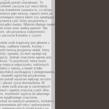
 pogoda potrafi zaskakiwać. To
człowiek zaczyna żyć nieco bliżej
dziej świadomie zauważa to, co dzieje
ierwsze pąki wiosną, zapach ziemi po
jrzewające owoce latem czy opadające
ią tworzą cykl, który przypomina o
orządku świata. Właśnie dlatego nawet
ród może mieć wielką wartość. Nie
dom, ale przywraca codzienności
 i poczucie kontaktu z czymś
.
wiele osób kojarzony jest głównie z
iaty, zadbany trawnik, krzewy i
eżki tworzą przyjemny widok, który
trój i sprawia, że dom wydaje się
yjazny. Jednak znaczenie ogrodu jest
ksze. To przestrzeń, która może
ję miejsca odpoczynku, rodzinnych
taktu z naturą, a nawet źródła
atysfakcji wynikającej z pielęgnowania
 niewielki ogród lub przydomowy
eni potrafi wyraźnie wpłynąć na rytm
i i jakość życia domowników. W
y wiele osób pracuje w zamkniętych
iach i spędza znaczną część dnia
em, możliwość wyjścia do własnego
era wyjątkowego znaczenia.
minut na świeżym powietrzu, kontakt z
bserwowanie pór roku i wykonywanie
c pielęgnacyjnych działa kojąco na