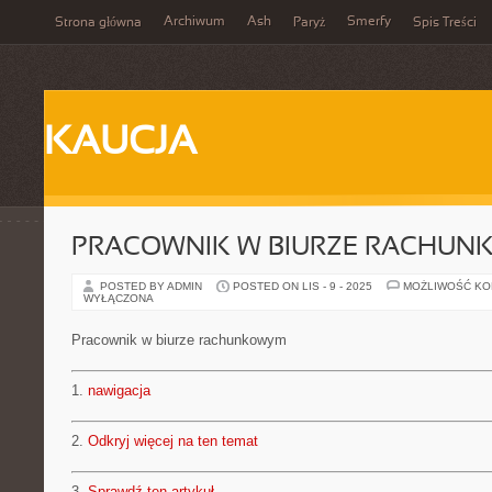
Archiwum
Ash
Smerfy
Strona główna
Paryż
Spis Treści
KAUCJA
PRACOWNIK W BIURZE RACHU
POSTED BY ADMIN
POSTED ON LIS - 9 - 2025
MOŻLIWOŚĆ K
WYŁĄCZONA
Pracownik w biurze rachunkowym
1.
nawigacja
2.
Odkryj więcej na ten temat
3.
Sprawdź ten artykuł