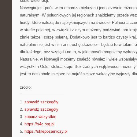
sobie wiele racji.
Norwegia jest państwem o bardzo pięknym i jednocześnie różnor
naturalnym. W południowych jej regionach znajdziemy przede wsz
fiordy, które należą do najpiękniejszych na świecie. Północna cz
w strefie polarnej, w związku z czym możemy podziwiać tam krajo
zimie także i zorzę polarną. Dodatkowo jest to bardzo czysty kraj
naturalne nie jest w nim ani trochę skażone – będzie to w takim r
dla każdego, bez względu na to, w jaki sposób pragniemy wykorzy
Naturalnie, w Norwegii możemy znaleźć również i wiele wspaniałyc
wszystkim Oslo, stolica kraju. Bez żadnych wątpliwości możemy w
jest to doskonałe miejsce na najróżniejsze wakacyjne wyjazdy dl
źródło:
———————————
1.
sprawdź szczegóły
2.
sprawdź szczegóły
3.
zobacz wszystkie
4.
https://s4c.org.pl
5.
https://sklepozarniczy.pl