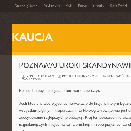
Archiwum
Ash
Smerfy
Strona główna
Paryż
Spis Treści
KAUCJA
POZNAWAJ UROKI SKANDYNAWII
POSTED BY ADMIN
POSTED ON LIP - 4 - 2025
MOŻLIWOŚĆ K
WYŁĄCZONA
Północ Europy – miejsca, które warto zobaczyć
Jeśli ktoś chciałby wyjechać na wakacje do kraju w którym będzi
wszystkim pięknymi krajobrazami, to Norwegia niewątpliwie jest d
zdecydowanie najlepszych propozycji. Kraj ten powszechnie uważ
najpiękniejszych miejsc na kuli ziemskiej, i trzeba przyznać, że 