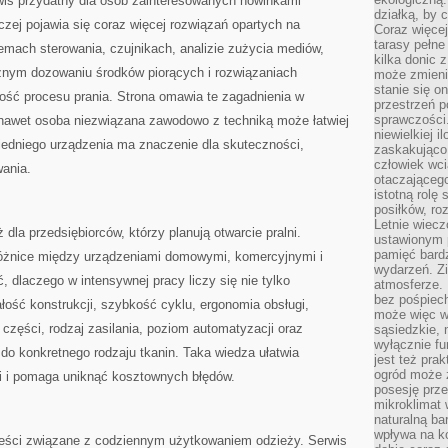
rwis przydatny dla osób zainteresowanych nowinkami
działką, by 
czej pojawia się coraz więcej rozwiązań opartych na
Coraz więcej
tarasy pełne
temach sterowania, czujnikach, analizie zużycia mediów,
kilka donic 
nym dozowaniu środków piorących i rozwiązaniach
może zmienić
stanie się o
ość procesu prania. Strona omawia te zagadnienia w
przestrzeń p
sprawczości
nawet osoba niezwiązana zawodowo z techniką może łatwiej
niewielkiej i
edniego urządzenia ma znaczenie dla skuteczności,
zaskakująco 
człowiek wc
ania.
otaczająceg
istotną rolę
posiłków, ro
Letnie wiecz
la przedsiębiorców, którzy planują otwarcie pralni.
ustawionym p
pamięć bardz
 różnice między urządzeniami domowymi, komercyjnymi i
wydarzeń. Zi
 dlaczego w intensywnej pracy liczy się nie tylko
atmosferze. 
bez pośpiech
łość konstrukcji, szybkość cyklu, ergonomia obsługi,
może więc wz
części, rodzaj zasilania, poziom automatyzacji oraz
sąsiedzkie, 
wyłącznie f
o konkretnego rodzaju tkanin. Taka wiedza ułatwia
jest też pr
ogród może z
i i pomaga uniknąć kosztownych błędów.
posesję prze
mikroklimat
naturalną ba
wpływa na k
reści związane z codziennym użytkowaniem odzieży. Serwis