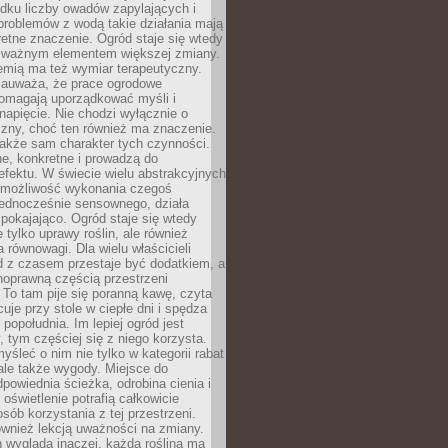
dku liczby owadów zapylających i
problemów z wodą takie działania mają
etne znaczenie. Ogród staje się wtedy
 ważnym elementem większej zmiany.
emią ma też wymiar terapeutyczny.
zauważa, że prace ogrodowe
pomagają uporządkować myśli i
napięcie. Nie chodzi wyłącznie o
czny, choć ten również ma znaczenie.
także sam charakter tych czynności.
e, konkretne i prowadzą do
fektu. W świecie wielu abstrakcyjnych
możliwość wykonania czegoś
jednocześnie sensownego, działa
pokajająco. Ogród staje się wtedy
 tylko uprawy roślin, ale również
 równowagi. Dla wielu właścicieli
 z czasem przestaje być dodatkiem, a
łnoprawną częścią przestrzeni
 To tam pije się poranną kawę, czyta
cuje przy stole w ciepłe dni i spędza
opołudnia. Im lepiej ogród jest
 tym częściej się z niego korzysta.
yśleć o nim nie tylko w kategorii rabat
ale także wygody. Miejsce do
dpowiednia ścieżka, odrobina cienia i
oświetlenie potrafią całkowicie
sób korzystania z tej przestrzeni.
ównież lekcją uważności na zmiany.
 wygląda inaczej, każda roślina ma