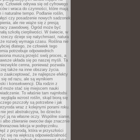
wy. Człowiek odrywa się od cyfrowego
ców i wraca do czynności, które mają
 i naturalne tempo. Podlanie roślin,
gałęzi czy posadzenie nowych sadzonek
enia, ale nie wiąże się z presją
pracy zawodowej. Ogród może być
ałą szkołą cierpliwości. W świecie, w
 rzeczy dzieje się natychmiast, natura
 że rozwój wymaga czasu. Roślina nie
ybciej dlatego, że człowiek tego
emia potrzebuje odpowiednich
asiona muszą przejść swój proces, a
awsze układa się po naszej myśli. Ta
 niezwykle cenna, ponieważ pozwala
czej także na inne obszary życia.
o zaakceptować, że najlepsze efekty
ą się od razu, ale są wynikiem
oski i konsekwencji. Dla rodzin z
ód może stać się miejscem nauki
iadczenie. To właśnie tam najmłodsi
k wygląda wzrost roślin, skąd biorą się
czego pszczoły są potrzebne i jak
przyroda wraz z kolejnymi porami roku.
nie jest abstrakcyjna, bo dziecko
yć ją na własne oczy. Wspólne sianie,
ści albo zbieranie owoców daje znacznie
ednorazowa lekcja w podręczniku.
ięź z przyrodą, która w przyszłości
żyć się na większą odpowiedzialność
. Nie trzeba jednak dysponować dużą