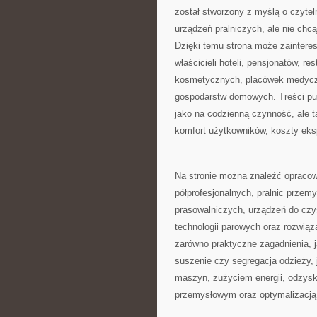
został stworzony z myślą o czyteln
urządzeń pralniczych, ale nie chc
Dzięki temu strona może zaintere
właścicieli hoteli, pensjonatów, r
kosmetycznych, placówek medyczn
gospodarstw domowych. Treści pub
jako na codzienną czynność, ale t
komfort użytkowników, koszty ekspl
Na stronie można znaleźć opracow
półprofesjonalnych, pralnic przem
prasowalniczych, urządzeń do cz
technologii parowych oraz rozwiąz
zarówno praktyczne zagadnienia, j
suszenie czy segregacja odzieży, 
maszyn, zużyciem energii, odzys
przemysłowym oraz optymalizacją