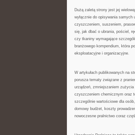
Dużą zaletą strony jest jej wielow
wyłącznie do opisywania samych u
czyszczeniem, suszeniem, prasowa
się, jak dbać o ubrania, pościel, r
czy tkaniny wymagające szczególn
branżowego kompendium, która p
eksploatacyjne i organizacyjne.
W artykułach publikowanych na s
porusza tematy związane z prani
urządzeń, zmniejszaniem zużycia 
czyszczeniem chemicznym oraz tec
szczególnie wartościowe dla osób,
domowy budżet, koszty prowadzeni
nowoczesne pralnictwo coraz częśc