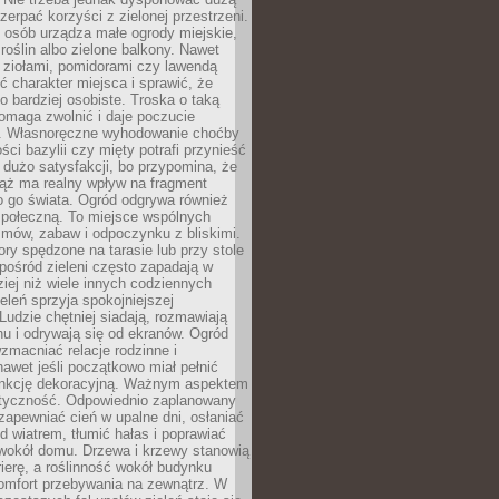
czerpać korzyści z zielonej przestrzeni.
 osób urządza małe ogrody miejskie,
 roślin albo zielone balkony. Nawet
z ziołami, pomidorami czy lawendą
 charakter miejsca i sprawić, że
no bardziej osobiste. Troska o taką
omaga zwolnić i daje poczucie
. Własnoręczne wyhodowanie choćby
lości bazylii czy mięty potrafi przynieść
dużo satysfakcji, bo przypomina, że
iąż ma realny wpływ na fragment
o go świata. Ogród odgrywa również
 społeczną. To miejsce wspólnych
zmów, zabaw i odpoczynku z bliskimi.
ory spędzone na tarasie lub przy stole
ośród zieleni często zapadają w
iej niż wiele innych codziennych
eleń sprzyja spokojniejszej
Ludzie chętniej siadają, rozmawiają
u i odrywają się od ekranów. Ogród
macniać relacje rodzinne i
nawet jeśli początkowo miał pełnić
unkcję dekoracyjną. Ważnym aspektem
aktyczność. Odpowiednio zaplanowany
apewniać cień w upalne dni, osłaniać
d wiatrem, tłumić hałas i poprawiać
 wokół domu. Drzewa i krzewy stanowią
rierę, a roślinność wokół budynku
omfort przebywania na zewnątrz. W