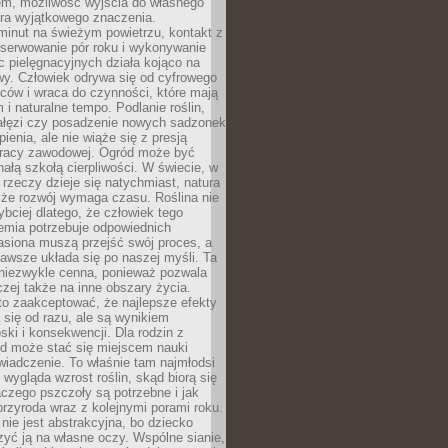
em, możliwość wyjścia do własnego
era wyjątkowego znaczenia.
minut na świeżym powietrzu, kontakt z
bserwowanie pór roku i wykonywanie
c pielęgnacyjnych działa kojąco na
wy. Człowiek odrywa się od cyfrowego
ców i wraca do czynności, które mają
 i naturalne tempo. Podlanie roślin,
gałęzi czy posadzenie nowych sadzonek
enia, ale nie wiąże się z presją
pracy zawodowej. Ogród może być
ałą szkołą cierpliwości. W świecie, w
 rzeczy dzieje się natychmiast, natura
 że rozwój wymaga czasu. Roślina nie
ybciej dlatego, że człowiek tego
emia potrzebuje odpowiednich
asiona muszą przejść swój proces, a
awsze układa się po naszej myśli. Ta
 niezwykle cenna, ponieważ pozwala
czej także na inne obszary życia.
o zaakceptować, że najlepsze efekty
ą się od razu, ale są wynikiem
oski i konsekwencji. Dla rodzin z
ód może stać się miejscem nauki
iadczenie. To właśnie tam najmłodsi
k wygląda wzrost roślin, skąd biorą się
czego pszczoły są potrzebne i jak
przyroda wraz z kolejnymi porami roku.
nie jest abstrakcyjna, bo dziecko
yć ją na własne oczy. Wspólne sianie,