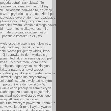
 pogoda potrafi zaskakiwać. To
człowiek zaczyna żyć nieco bliżej
dziej świadomie zauważa to, co dzieje
ierwsze pąki wiosną, zapach ziemi po
jrzewające owoce latem czy opadające
ią tworzą cykl, który przypomina o
orządku świata. Właśnie dlatego nawet
ród może mieć wielką wartość. Nie
dom, ale przywraca codzienności
 i poczucie kontaktu z czymś
.
wiele osób kojarzony jest głównie z
iaty, zadbany trawnik, krzewy i
eżki tworzą przyjemny widok, który
trój i sprawia, że dom wydaje się
yjazny. Jednak znaczenie ogrodu jest
ksze. To przestrzeń, która może
ję miejsca odpoczynku, rodzinnych
taktu z naturą, a nawet źródła
atysfakcji wynikającej z pielęgnowania
 niewielki ogród lub przydomowy
eni potrafi wyraźnie wpłynąć na rytm
i i jakość życia domowników. W
y wiele osób pracuje w zamkniętych
iach i spędza znaczną część dnia
em, możliwość wyjścia do własnego
era wyjątkowego znaczenia.
minut na świeżym powietrzu, kontakt z
bserwowanie pór roku i wykonywanie
c pielęgnacyjnych działa kojąco na