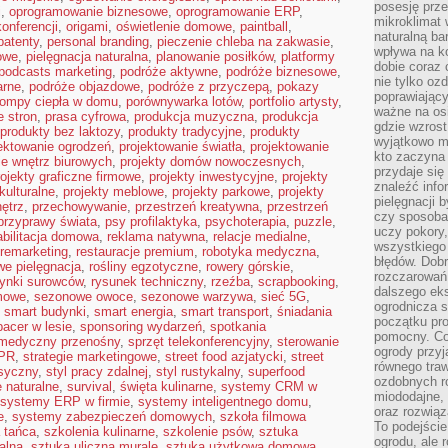
posesję prze
i
,
oprogramowanie biznesowe
,
oprogramowanie ERP
,
mikroklimat
konferencji
,
origami
,
oświetlenie domowe
,
paintball
,
naturalną ba
patenty
,
personal branding
,
pieczenie chleba na zakwasie
,
wpływa na k
owe
,
pielęgnacja naturalna
,
planowanie posiłków
,
platformy
dobie coraz 
podcasts marketing
,
podróże aktywne
,
podróże biznesowe
,
nie tylko oz
arne
,
podróże objazdowe
,
podróże z przyczepą
,
pokazy
poprawiający
ompy ciepła w domu
,
porównywarka lotów
,
portfolio artysty
,
ważne na osi
 stron
,
prasa cyfrowa
,
produkcja muzyczna
,
produkcja
gdzie wzros
produkty bez laktozy
,
produkty tradycyjne
,
produkty
wyjątkowo 
ektowanie ogrodzeń
,
projektowanie światła
,
projektowanie
kto zaczyna 
ie wnętrz biurowych
,
projekty domów nowoczesnych
,
przydaje się
rojekty graficzne firmowe
,
projekty inwestycyjne
,
projekty
znaleźć info
kulturalne
,
projekty meblowe
,
projekty parkowe
,
projekty
pielęgnacji b
nętrz
,
przechowywanie
,
przestrzeń kreatywna
,
przestrzeń
czy sposoba
przyprawy świata
,
psy profilaktyka
,
psychoterapia
,
puzzle
,
uczy pokory,
abilitacja domowa
,
reklama natywna
,
relacje medialne
,
wszystkiego 
remarketing
,
restauracje premium
,
robotyka medyczna
,
błędów. Dob
we pielęgnacja
,
rośliny egzotyczne
,
rowery górskie
,
rozczarowań
rynki surowców
,
rysunek techniczny
,
rzeźba
,
scrapbooking
,
dalszego ek
mowe
,
sezonowe owoce
,
sezonowe warzywa
,
sieć 5G
,
ogrodnicza st
,
smart budynki
,
smart energia
,
smart transport
,
śniadania
początku pr
pacer w lesie
,
sponsoring wydarzeń
,
spotkania
pomocny. Co
 medyczny przenośny
,
sprzęt telekonferencyjny
,
sterowanie
ogrody przyj
 PR
,
strategie marketingowe
,
street food azjatycki
,
street
równego tra
asyczny
,
styl pracy zdalnej
,
styl rustykalny
,
superfood
ozdobnych ro
 naturalne
,
survival
,
święta kulinarne
,
systemy CRM w
miododajne, 
systemy ERP w firmie
,
systemy inteligentnego domu
,
oraz rozwią
e
,
systemy zabezpieczeń domowych
,
szkoła filmowa
To podejście
 tańca
,
szkolenia kulinarne
,
szkolenie psów
,
sztuka
ogrodu, ale 
alna
,
sztuka uliczna murale
,
sztuka użytkowa domowa
,