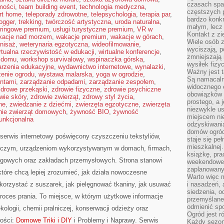
czasach spa
omości
,
team building event
,
technologia medyczna
,
częstszych 
rt home
,
teleporady zdrowotne
,
telepsychologia
,
terapia par
,
bardzo konkr
logger
,
trekking
,
twórczość artystyczna
,
uroda naturalna
,
małym, lecz
eringowe premium
,
usługi turystyczne premium
,
VR w
Kontakt z zi
kacje nad morzem
,
wakacje premium
,
wakacje w górach
,
Wiele osób 
nisaż
,
weterynaria egzotyczna
,
wideofilmowanie
,
wyciszają, 
rtualna rzeczywistość w edukacji
,
wirtualne konferencje
,
zmniejszają 
w domu
,
workshop survivalowy
,
wspinaczka górska
,
wysiłek fizy
rzenia edukacyjne
,
wydawnictwo internetowe
,
wynalazki
,
Ważny jest 
enie ogrodu
,
wystawa malarska
,
yoga w ogrodzie
,
Są namacaln
entami
,
zarządzanie odpadami
,
zarządzanie zespołem
,
widocznego e
zdrowe przekąski
,
zdrowie fizyczne
,
zdrowie psychiczne
obowiązków 
wie skóry
,
zdrowie zwierząt
,
zdrowy styl życia
,
prostego, a 
ne
,
zwiedzanie z dziećmi
,
zwierzęta egzotyczne
,
zwierzęta
niezwykle us
nie zwierząt domowych
,
żywność BIO
,
żywność
miejscem nie
unkcjonalna
odzyskiwania
domów ogród
serwis internetowy poświęcony czyszczeniu tekstyliów,
staje się pe
mieszkalnej.
iczym, urządzeniom wykorzystywanym w domach, firmach,
książkę, pra
sługowych oraz zakładach przemysłowych. Strona stanowi
weekendowe p
zaplanowany,
które chcą lepiej zrozumieć, jak działa nowoczesne
Warto więc m
ak korzystać z suszarek, jak pielęgnować tkaniny, jak usuwać
i nasadzeń, 
siedzenia, o
roces prania. To miejsce, w którym użytkowe informacje
przemyślane 
odmienić spo
kologii, chemii pralniczej, konserwacji odzieży oraz
Ogród jest r
wości:
Domowe Triki i DIY
i Problemy i Naprawy. Serwis
Każdy sezon