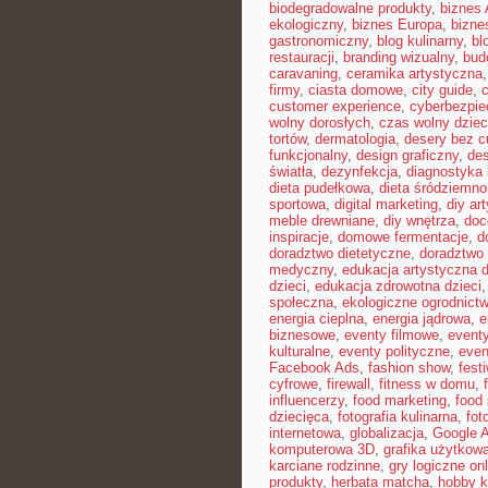
biodegradowalne produkty
,
biznes 
ekologiczny
,
biznes Europa
,
bizne
gastronomiczny
,
blog kulinarny
,
bl
restauracji
,
branding wizualny
,
bud
caravaning
,
ceramika artystyczna
firmy
,
ciasta domowe
,
city guide
,
customer experience
,
cyberbezpi
wolny dorosłych
,
czas wolny dziec
tortów
,
dermatologia
,
desery bez c
funkcjonalny
,
design graficzny
,
de
światła
,
dezynfekcja
,
diagnostyka 
dieta pudełkowa
,
dieta śródziemn
sportowa
,
digital marketing
,
diy ar
meble drewniane
,
diy wnętrza
,
doc
inspiracje
,
domowe fermentacje
,
d
doradztwo dietetyczne
,
doradztwo 
medyczny
,
edukacja artystyczna d
dzieci
,
edukacja zdrowotna dzieci
społeczna
,
ekologiczne ogrodnict
energia cieplna
,
energia jądrowa
,
e
biznesowe
,
eventy filmowe
,
eventy
kulturalne
,
eventy polityczne
,
even
Facebook Ads
,
fashion show
,
fest
cyfrowe
,
firewall
,
fitness w domu
,
influencerzy
,
food marketing
,
food 
dziecięca
,
fotografia kulinarna
,
fot
internetowa
,
globalizacja
,
Google 
komputerowa 3D
,
grafika użytkow
karciane rodzinne
,
gry logiczne onl
produkty
,
herbata matcha
,
hobby k