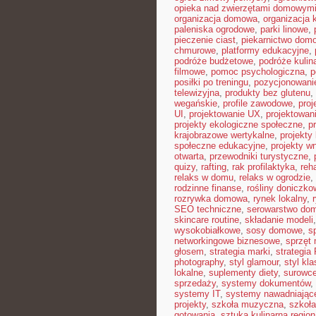
opieka nad zwierzętami domowym
organizacja domowa
,
organizacja 
paleniska ogrodowe
,
parki linowe
,
pieczenie ciast
,
piekarnictwo dom
chmurowe
,
platformy edukacyjne
,
podróże budżetowe
,
podróże kulin
filmowe
,
pomoc psychologiczna
,
p
posiłki po treningu
,
pozycjonowanie
telewizyjna
,
produkty bez glutenu
,
wegańskie
,
profile zawodowe
,
proj
UI
,
projektowanie UX
,
projektowan
projekty ekologiczne społeczne
,
p
krajobrazowe wertykalne
,
projekty 
społeczne edukacyjne
,
projekty w
otwarta
,
przewodniki turystyczne
,
quizy
,
rafting
,
rak profilaktyka
,
reh
relaks w domu
,
relaks w ogrodzie
,
rodzinne finanse
,
rośliny doniczko
rozrywka domowa
,
rynek lokalny
,
SEO techniczne
,
serowarstwo do
skincare routine
,
składanie modeli
wysokobiałkowe
,
sosy domowe
,
s
networkingowe biznesowe
,
sprzęt
głosem
,
strategia marki
,
strategia
photography
,
styl glamour
,
styl kl
lokalne
,
suplementy diety
,
surowce
sprzedaży
,
systemy dokumentów
,
systemy IT
,
systemy nawadniając
projekty
,
szkoła muzyczna
,
szkoła
gotowania
,
sztuka kulinarna region