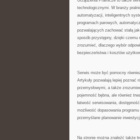
Urządzenia Pralnicze to także se
technologicznymi. W branży pralni
automatyzacji, inteligentnych sys
programach parowych, automatycz
pozwalających zachować stałą jak
sposób przystępny, dzięki czemu 
zrozumieć, dlaczego wybór odpowi
bezpieczeństwa i kosztów użytkow
Serwis może być pomocny również d
Artykuły pozwalają lepiej poznać
przemysłowymi, a także zrozumieć,
pojemność bębna, ale również trwa
łatwość serwisowania, dostępność 
możliwość dopasowania programu d
przemyślane planowanie inwestycj
Na stronie można znaleźć także t