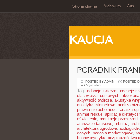
Archiwum
Ash
Strona główna
KAUCJA
PORADNIK PRAN
POSTED BY ADMIN
POSTED ON
WYŁĄCZONA
Tagi:
adopcje zwierząt
,
agencje r
dla zwierząt domowych
,
akcesoria
aktywność twórcza
,
akustyka wnę
analityka internetowa
,
analiza biz
prawna nieruchomości
,
analiza sp
animal rescue
,
aplikacje dietetycz
oświetlenia
,
aranżacja przestrzeni 
aranżacje tarasowe
,
arbitraż
,
archi
architektura ogrodowa
,
audioguide
danych
,
badania marketingowe
,
ba
behawiorystyka
,
bezpieczeństwo