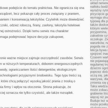
układ nerwo
natłoku bodź
ątkowe podejście do tematu pralnictwa. Nie ogranicza się ona
wyraźny rytm
rządzeń, lecz pokazuje cały proces związany z praniem,
przycięcie 
wymaga skupi
niem i konserwacją tekstyliów. Czytelnik może dowiedzieć
typową dla 
także doskon
ęczniki, odzież roboczą, firany, zasłony, tekstylia hotelowe
którym wiele
ej ostrożności. Dzięki temu serwis ma charakter
przypomina,
zakwitnie sz
omaga podejmować lepsze decyzje zakupowe,
oczekuje. Zi
warunków, n
pogoda nie z
lekcja bywa
spojrzeć ina
Czasem wart
tronie ważne miejsce zajmuje oszczędność zasobów. Serwis
nie pojawiaj
em w niższych temperaturach, doborem energooszczędnych
regularnej tr
dziećmi ogr
wody, ograniczaniem ilości detergentów, ekologicznym
poprzez dośw
hnologiami przyjaznymi środowisku. Tego typu treści są
uczą się, ja
warzywa, dla
 które chcą połączyć wysoką jakość prania z troską o
zmienia się 
Taka wiedza 
a firmy i wpływ na otoczenie. Strona pokazuje, że
może zobacz
iej oznacza nie tylko czystość, ale także rozsądek.
grabienie li
więcej niż j
Buduje też w
może przeło
ekologiczną