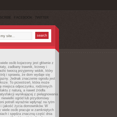
SCRIBE
FACEBOOK
TWITTER
wiele osób kojarzony jest głównie z
iaty, zadbany trawnik, krzewy i
eżki tworzą przyjemny widok, który
trój i sprawia, że dom wydaje się
yjazny. Jednak znaczenie ogrodu jest
ksze. To przestrzeń, która może
ję miejsca odpoczynku, rodzinnych
taktu z naturą, a nawet źródła
atysfakcji wynikającej z pielęgnowania
 niewielki ogród lub przydomowy
eni potrafi wyraźnie wpłynąć na rytm
i i jakość życia domowników. W
y wiele osób pracuje w zamkniętych
iach i spędza znaczną część dnia