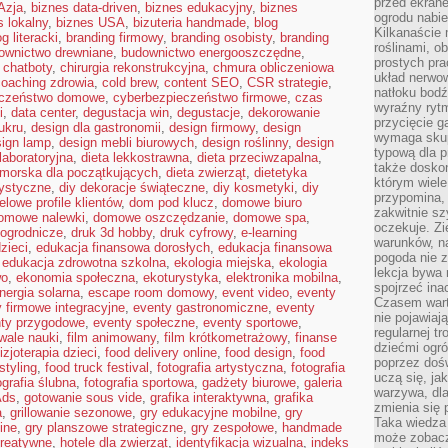
przed ekran
Azja
,
biznes data-driven
,
biznes edukacyjny
,
biznes
ogrodu nabi
s lokalny
,
biznes USA
,
bizuteria handmade
,
blog
Kilkanaście 
og literacki
,
branding firmowy
,
branding osobisty
,
branding
roślinami, o
ownictwo drewniane
,
budownictwo energooszczędne
,
prostych pra
,
chatboty
,
chirurgia rekonstrukcyjna
,
chmura obliczeniowa
układ nerwo
coaching zdrowia
,
cold brew
,
content SEO
,
CSR strategie
,
natłoku bodź
eczeństwo domowe
,
cyberbezpieczeństwo firmowe
,
czas
wyraźny rytm
i
,
data center
,
degustacja win
,
degustacje
,
dekorowanie
przycięcie 
ukru
,
design dla gastronomii
,
design firmowy
,
design
wymaga skupi
sign lamp
,
design mebli biurowych
,
design roślinny
,
design
typową dla 
laboratoryjna
,
dieta lekkostrawna
,
dieta przeciwzapalna
,
także doskon
omorska dla początkujących
,
dieta zwierząt
,
dietetyka
którym wiele
tystyczne
,
diy dekoracje świąteczne
,
diy kosmetyki
,
diy
przypomina,
elowe profile klientów
,
dom pod klucz
,
domowe biuro
zakwitnie sz
omowe nalewki
,
domowe oszczędzanie
,
domowe spa
,
oczekuje. Zi
ogrodnicze
,
druk 3d hobby
,
druk cyfrowy
,
e-learning
warunków, n
zieci
,
edukacja finansowa dorosłych
,
edukacja finansowa
pogoda nie z
,
edukacja zdrowotna szkolna
,
ekologia miejska
,
ekologia
lekcja bywa
wo
,
ekonomia społeczna
,
ekoturystyka
,
elektronika mobilna
,
spojrzeć ina
nergia solarna
,
escape room domowy
,
event video
,
eventy
Czasem wart
 firmowe integracyjne
,
eventy gastronomiczne
,
eventy
nie pojawiaj
ty przygodowe
,
eventy społeczne
,
eventy sportowe
,
regularnej tr
iwale nauki
,
film animowany
,
film krótkometrażowy
,
finanse
dziećmi ogr
fizjoterapia dzieci
,
food delivery online
,
food design
,
food
poprzez dośw
styling
,
food truck festival
,
fotografia artystyczna
,
fotografia
uczą się, ja
ografia ślubna
,
fotografia sportowa
,
gadżety biurowe
,
galeria
warzywa, dla
Ads
,
gotowanie sous vide
,
grafika interaktywna
,
grafika
zmienia się 
a
,
grillowanie sezonowe
,
gry edukacyjne mobilne
,
gry
Taka wiedza 
ine
,
gry planszowe strategiczne
,
gry zespołowe
,
handmade
może zobacz
reatywne
,
hotele dla zwierząt
,
identyfikacja wizualna
,
indeks