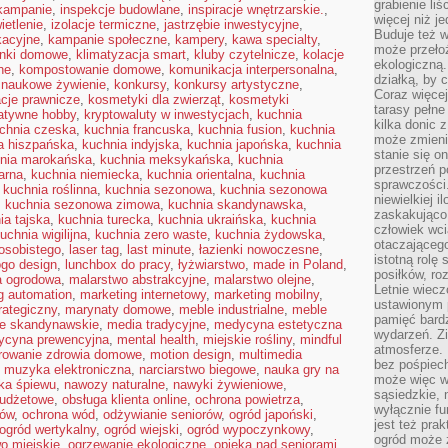
grabienie li
 kampanie
,
inspekcje budowlane
,
inspiracje wnętrzarskie.
,
więcej niż j
ietlenie
,
izolacje termiczne
,
jastrzębie inwestycyjne
,
Buduje też w
kacyjne
,
kampanie społeczne
,
kampery
,
kawa specialty
,
może przeło
onki domowe
,
klimatyzacja smart
,
kluby czytelnicze
,
kolacje
ekologiczną
ne
,
kompostowanie domowe
,
komunikacja interpersonalna
,
działką, by 
 naukowe żywienie
,
konkursy
,
konkursy artystyczne
,
Coraz więcej
acje prawnicze
,
kosmetyki dla zwierząt
,
kosmetyki
tarasy pełne
atywne hobby
,
kryptowaluty w inwestycjach
,
kuchnia
kilka donic 
chnia czeska
,
kuchnia francuska
,
kuchnia fusion
,
kuchnia
może zmienić
a hiszpańska
,
kuchnia indyjska
,
kuchnia japońska
,
kuchnia
stanie się o
nia marokańska
,
kuchnia meksykańska
,
kuchnia
przestrzeń p
arna
,
kuchnia niemiecka
,
kuchnia orientalna
,
kuchnia
sprawczości
,
kuchnia roślinna
,
kuchnia sezonowa
,
kuchnia sezonowa
niewielkiej i
,
kuchnia sezonowa zimowa
,
kuchnia skandynawska
,
zaskakująco 
ia tajska
,
kuchnia turecka
,
kuchnia ukraińska
,
kuchnia
człowiek wc
uchnia wigilijna
,
kuchnia zero waste
,
kuchnia żydowska
,
otaczająceg
osobistego
,
laser tag
,
last minute
,
łazienki nowoczesne
,
istotną rolę
ogo design
,
lunchbox do pracy
,
łyżwiarstwo
,
made in Poland
,
posiłków, ro
a ogrodowa
,
malarstwo abstrakcyjne
,
malarstwo olejne
,
Letnie wiecz
g automation
,
marketing internetowy
,
marketing mobilny
,
ustawionym p
rategiczny
,
marynaty domowe
,
meble industrialne
,
meble
pamięć bardz
e skandynawskie
,
media tradycyjne
,
medycyna estetyczna
wydarzeń. Zi
ycyna prewencyjna
,
mental health
,
miejskie rośliny
,
mindful
atmosferze. 
rowanie zdrowia domowe
,
motion design
,
multimedia
bez pośpiech
,
muzyka elektroniczna
,
narciarstwo biegowe
,
nauka gry na
może więc wz
ka śpiewu
,
nawozy naturalne
,
nawyki żywieniowe
,
sąsiedzkie, 
budżetowe
,
obsługa klienta online
,
ochrona powietrza
,
wyłącznie f
mów
,
ochrona wód
,
odżywianie seniorów
,
ogród japoński
,
jest też pr
ogród wertykalny
,
ogród wiejski
,
ogród wypoczynkowy
,
ogród może z
o miejskie
,
ogrzewanie ekologiczne
,
opieka nad seniorami
,