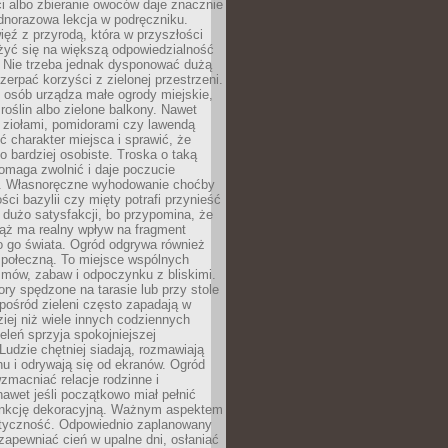
ści albo zbieranie owoców daje znacznie
ednorazowa lekcja w podręczniku.
ięź z przyrodą, która w przyszłości
żyć się na większą odpowiedzialność
. Nie trzeba jednak dysponować dużą
czerpać korzyści z zielonej przestrzeni.
 osób urządza małe ogrody miejskie,
 roślin albo zielone balkony. Nawet
z ziołami, pomidorami czy lawendą
 charakter miejsca i sprawić, że
no bardziej osobiste. Troska o taką
omaga zwolnić i daje poczucie
. Własnoręczne wyhodowanie choćby
lości bazylii czy mięty potrafi przynieść
dużo satysfakcji, bo przypomina, że
iąż ma realny wpływ na fragment
o go świata. Ogród odgrywa również
 społeczną. To miejsce wspólnych
zmów, zabaw i odpoczynku z bliskimi.
ory spędzone na tarasie lub przy stole
ośród zieleni często zapadają w
iej niż wiele innych codziennych
eleń sprzyja spokojniejszej
Ludzie chętniej siadają, rozmawiają
u i odrywają się od ekranów. Ogród
macniać relacje rodzinne i
nawet jeśli początkowo miał pełnić
unkcję dekoracyjną. Ważnym aspektem
aktyczność. Odpowiednio zaplanowany
apewniać cień w upalne dni, osłaniać