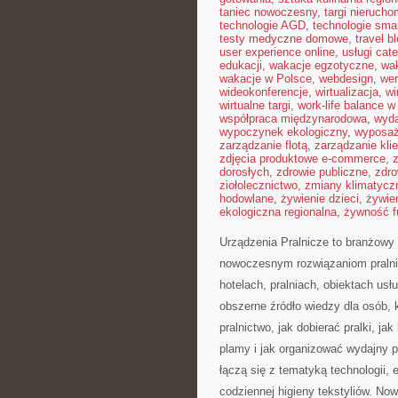
taniec nowoczesny
,
targi nieruch
technologie AGD
,
technologie sma
testy medyczne domowe
,
travel b
user experience online
,
usługi cat
edukacji
,
wakacje egzotyczne
,
wa
wakacje w Polsce
,
webdesign
,
wer
wideokonferencje
,
wirtualizacja
,
wi
wirtualne targi
,
work-life balance 
współpraca międzynarodowa
,
wyda
wypoczynek ekologiczny
,
wyposaż
zarządzanie flotą
,
zarządzanie kli
zdjęcia produktowe e-commerce
,
dorosłych
,
zdrowie publiczne
,
zdro
ziołolecznictwo
,
zmiany klimatycz
hodowlane
,
żywienie dzieci
,
żywie
ekologiczna regionalna
,
żywność f
Urządzenia Pralnicze to branżowy 
nowoczesnym rozwiązaniom praln
hotelach, pralniach, obiektach u
obszerne źródło wiedzy dla osób, 
pralnictwo, jak dobierać pralki, j
plamy i jak organizować wydajny p
łączą się z tematyką technologii, e
codziennej higieny tekstyliów. No