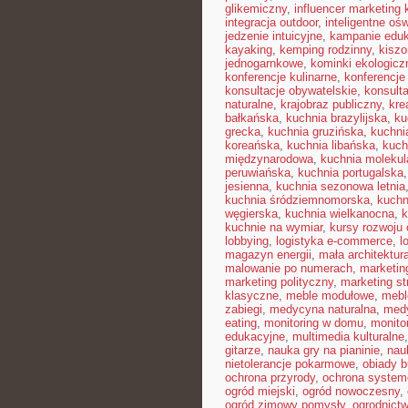
glikemiczny
,
influencer marketing
integracja outdoor
,
inteligentne ośw
jedzenie intuicyjne
,
kampanie edu
kayaking
,
kemping rodzinny
,
kisz
jednogarnkowe
,
kominki ekologicz
konferencje kulinarne
,
konferencje
konsultacje obywatelskie
,
konsult
naturalne
,
krajobraz publiczny
,
kre
bałkańska
,
kuchnia brazylijska
,
ku
grecka
,
kuchnia gruzińska
,
kuchni
koreańska
,
kuchnia libańska
,
kuch
międzynarodowa
,
kuchnia molekul
peruwiańska
,
kuchnia portugalska
jesienna
,
kuchnia sezonowa letnia
kuchnia śródziemnomorska
,
kuchn
węgierska
,
kuchnia wielkanocna
,
k
kuchnie na wymiar
,
kursy rozwoju 
lobbying
,
logistyka e-commerce
,
l
magazyn energii
,
mała architektur
malowanie po numerach
,
marketin
marketing polityczny
,
marketing st
klasyczne
,
meble modułowe
,
mebl
zabiegi
,
medycyna naturalna
,
med
eating
,
monitoring w domu
,
monito
edukacyjne
,
multimedia kulturalne
gitarze
,
nauka gry na pianinie
,
nau
nietolerancje pokarmowe
,
obiady 
ochrona przyrody
,
ochrona syste
ogród miejski
,
ogród nowoczesny
,
ogród zimowy pomysły
,
ogrodnictw