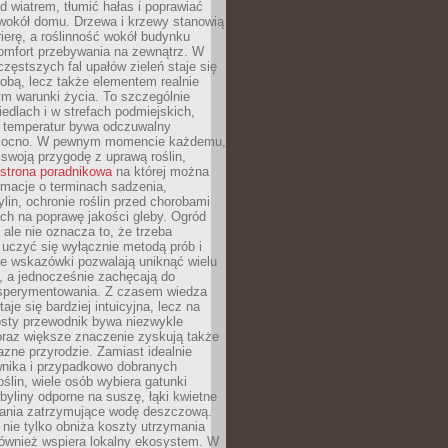
d wiatrem, tłumić hałas i poprawiać
 wokół domu. Drzewa i krzewy stanowią
rierę, a roślinność wokół budynku
omfort przebywania na zewnątrz. W
częstszych fal upałów zieleń staje się
dobą, lecz także elementem realnie
m warunki życia. To szczególnie
edlach i w strefach podmiejskich,
t temperatur bywa odczuwalny
mocno. W pewnym momencie każdemu,
swoją przygodę z uprawą roślin,
strona poradnikowa
na której można
rmacje o terminach sadzenia,
ylin, ochronie roślin przed chorobami
ch na poprawę jakości gleby. Ogród
 ale nie oznacza to, że trzeba
uczyć się wyłącznie metodą prób i
re wskazówki pozwalają uniknąć wielu
, a jednocześnie zachęcają do
sperymentowania. Z czasem wiedza
aje się bardziej intuicyjna, lecz na
osty przewodnik bywa niezwykle
raz większe znaczenie zyskują także
azne przyrodzie. Zamiast idealnie
wnika i przypadkowo dobranych
ślin, wiele osób wybiera gatunki
byliny odporne na suszę, łąki kwietne
zania zatrzymujące wodę deszczową.
 nie tylko obniża koszty utrzymania
również wspiera lokalny ekosystem. W