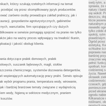
swój rytm, a
ikach, którzy szukają rzetelnych informacji na temat
sprawia, że 
ą przebijać się przez skomplikowany język producentów.
natury i bar
się wokół. P
sować zarówno osoby prowadzące zakład pralniczy, jak i
deszczu, do
liście jesien
estauracji, gospodarstw agroturystycznych, gabinetów
naturalnym p
ych, warsztatów, firm sprzątających czy dużych
niewielki og
tylko zdobi 
likowane w serwisie pomagają spojrzeć na pranie nie tylko
spokój, rytm
akże jako na ważny proces wpływający na trwałość tkanin,
prawdziwym
Ogród przez 
oatacji i jakość obsługi klienta.
estetyką. Kw
schludne ści
poprawia nas
bardziej prz
ania dotyczące pralek domowych, pralek
znacznie wię
pełnić funkc
ysłowych, suszarek bębnowych, magli, stołów
spotkań, kon
codziennej s
yszczenia chemicznego, systemów dozowania detergentów,
życia. Nawet
ań wspierających automatyzację pracy pralni. Serwis opisuje
skrawek ziel
codziennośc
ak wybór programu prania, temperatura wody, wirowanie,
czasach, gd
jak i bardziej branżowe tematy związane z wydajnością
pomieszczen
przed ekran
kiem wody, higieną w sektorze medycznym, praniem
ogrodu nabi
Kilkanaście 
 kosztów.
roślinami, o
prostych pra