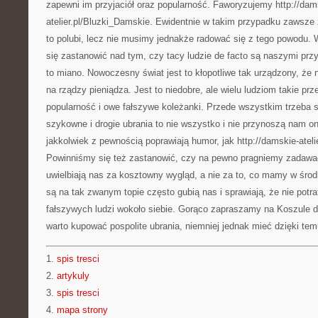
zapewni im przyjaciół oraz popularność. Faworyzujemy http://dam
atelier.pl/Bluzki_Damskie. Ewidentnie w takim przypadku zawsze z
to polubi, lecz nie musimy jednakże radować się z tego powodu.
się zastanowić nad tym, czy tacy ludzie de facto są naszymi przy
to miano. Nowoczesny świat jest to kłopotliwe tak urządzony, że 
na rządzy pieniądza. Jest to niedobre, ale wielu ludziom takie 
popularność i owe fałszywe koleżanki. Przede wszystkim trzeba 
szykowne i drogie ubrania to nie wszystko i nie przynoszą nam o
jakkolwiek z pewnością poprawiają humor, jak http://damskie-ateli
Powinniśmy się też zastanowić, czy na pewno pragniemy zadawać
uwielbiają nas za kosztowny wygląd, a nie za to, co mamy w środ
są na tak zwanym topie często gubią nas i sprawiają, że nie potr
fałszywych ludzi wokoło siebie. Gorąco zapraszamy na Koszule d
warto kupować pospolite ubrania, niemniej jednak mieć dzięki tem
1.
spis tresci
2.
artykuly
3.
spis tresci
4.
mapa strony