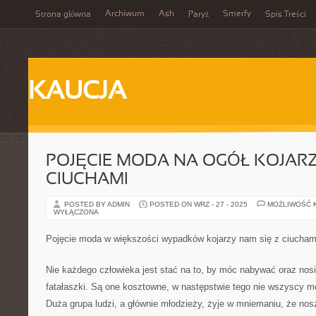
Archiwum
Ash
Smerfy
Strona główna
Paryż
Spis Treści
KAUCJA
POJĘCIE MODA NA OGÓŁ KOJARZ
CIUCHAMI
POSTED BY ADMIN
POSTED ON WRZ - 27 - 2025
MOŻLIWOŚĆ 
WYŁĄCZONA
Pojęcie moda w większości wypadków kojarzy nam się z ciucham
Nie każdego człowieka jest stać na to, by móc nabywać oraz nos
fatałaszki. Są one kosztowne, w następstwie tego nie wszyscy mo
Duża grupa ludzi, a głównie młodzieży, żyje w mniemaniu, że nos