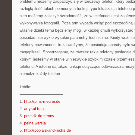
problemu możemy zaopatrzyć się w rzeczowy telefon, który będz
rozległą ilość takich pomocnych funkcji typu lokalizacja telefonu 
nich możemy zaliczyć świadomość, że w telefonach jest zaofer
wykonywania fotografii. Poza tym wypada wziąć pod szczególną
właśnie dzięki temu będziemy mogli w każdej chwili wykorzystać 
posiadać niezwykle wysokie parametry techniczne. Kiedy weźmi
telefony nowomodne, to zauważymy, że posiadają aparaty cyfrow
megapikseli. Spostrzegamy, że również takie telefony posiadają d
którym jesteśmy w stanie w niezwykle szybkim czasie przemies
telefonu. A istotne są także funkcje dotyczące odtwarzacza muzyk
niemalże każdy telefon.
źródło:
———————————
1.
http://pms-meurer.de
2.
artykuł tutaj
3.
przejdź do strony
4.
pełna wersja
5.
http://poplars-and-rocks.de