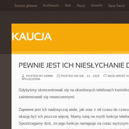
Archiwum
Ash
Smerfy
Strona główna
Paryż
Spis Treści
KAUCJA
PEWNIE JEST ICH NIESŁYCHANIE
POSTED BY ADMIN
POSTED ON SIE - 13 - 2025
MOŻLIWOŚĆ 
WYŁĄCZONA
Gdybyśmy skoncentrowali się na określonych telefonach komórk
zainteresowali się nowoczesnymi
Zapewne jest ich nadzwyczaj wiele, jak oraz z od czasu do czas
okazję być ich jeszcze więcej. Mamy tutaj na myśli funkcje tele
Spostrzegamy dziś, że jego funkcje następuje na coraz wyższym