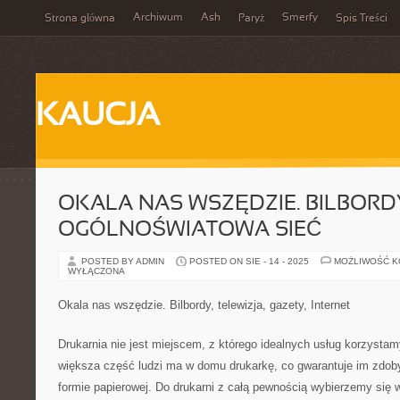
Archiwum
Ash
Smerfy
Strona główna
Paryż
Spis Treści
KAUCJA
OKALA NAS WSZĘDZIE. BILBORDY
OGÓLNOŚWIATOWA SIEĆ
POSTED BY ADMIN
POSTED ON SIE - 14 - 2025
MOŻLIWOŚĆ 
WYŁĄCZONA
Okala nas wszędzie. Bilbordy, telewizja, gazety, Internet
Drukarnia nie jest miejscem, z którego idealnych usług korzystam
większa część ludzi ma w domu drukarkę, co gwarantuje im zdo
formie papierowej. Do drukarni z całą pewnością wybierzemy się