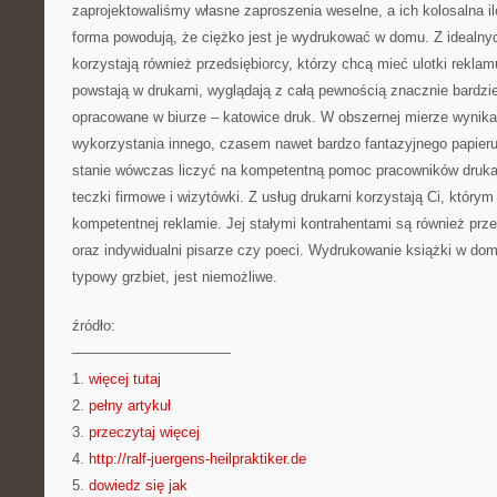
zaprojektowaliśmy własne zaproszenia weselne, a ich kolosalna i
forma powodują, że ciężko jest je wydrukować w domu. Z idealnyc
korzystają również przedsiębiorcy, którzy chcą mieć ulotki reklam
powstają w drukarni, wyglądają z całą pewnością znacznie bardzie
opracowane w biurze – katowice druk. W obszernej mierze wynika
wykorzystania innego, czasem nawet bardzo fantazyjnego papier
stanie wówczas liczyć na kompetentną pomoc pracowników drukar
teczki firmowe i wizytówki. Z usług drukarni korzystają Ci, który
kompetentnej reklamie. Jej stałymi kontrahentami są również pr
oraz indywidualni pisarze czy poeci. Wydrukowanie książki w domu
typowy grzbiet, jest niemożliwe.
źródło:
———————————
1.
więcej tutaj
2.
pełny artykuł
3.
przeczytaj więcej
4.
http://ralf-juergens-heilpraktiker.de
5.
dowiedz się jak