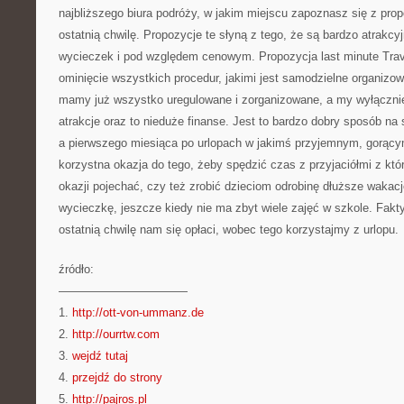
najbliższego biura podróży, w jakim miejscu zapoznasz się z pro
ostatnią chwilę. Propozycje te słyną z tego, że są bardzo atrak
wycieczek i pod względem cenowym. Propozycja last minute Trav
ominięcie wszystkich procedur, jakimi jest samodzielne organizo
mamy już wszystko uregulowane i zorganizowane, a my wyłączni
atrakcje oraz to nieduże finanse. Jest to bardzo dobry sposób na 
a pierwszego miesiąca po urlopach w jakimś przyjemnym, gorąc
korzystna okazja do tego, żeby spędzić czas z przyjaciółmi z kt
okazji pojechać, czy też zrobić dzieciom odrobinę dłuższe wakacj
wycieczkę, jeszcze kiedy nie ma zbyt wiele zajęć w szkole. Fakt
ostatnią chwilę nam się opłaci, wobec tego korzystajmy z urlopu.
źródło:
———————————
1.
http://ott-von-ummanz.de
2.
http://ourrtw.com
3.
wejdź tutaj
4.
przejdź do strony
5.
http://pajros.pl