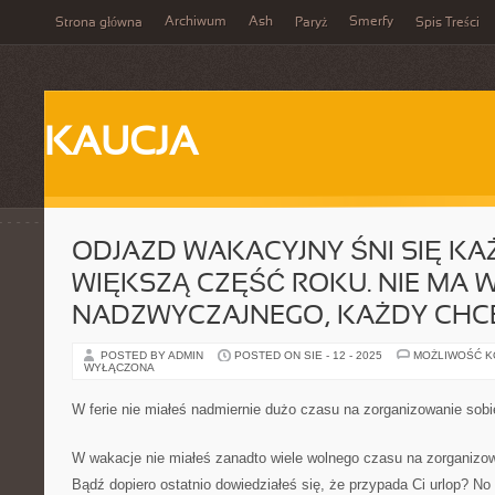
Archiwum
Ash
Smerfy
Strona główna
Paryż
Spis Treści
KAUCJA
ODJAZD WAKACYJNY ŚNI SIĘ K
WIĘKSZĄ CZĘŚĆ ROKU. NIE MA W
NADZWYCZAJNEGO, KAŻDY CHC
POSTED BY ADMIN
POSTED ON SIE - 12 - 2025
MOŻLIWOŚĆ 
WYŁĄCZONA
W ferie nie miałeś nadmiernie dużo czasu na zorganizowanie so
W wakacje nie miałeś zanadto wiele wolnego czasu na zorganiz
Bądź dopiero ostatnio dowiedziałeś się, że przypada Ci urlop? No t