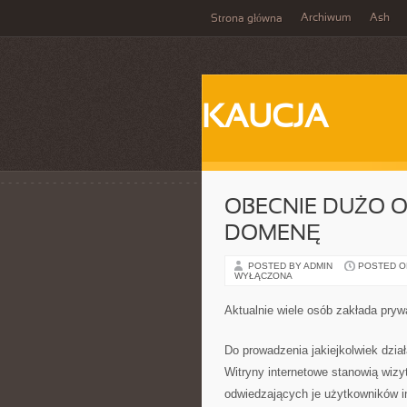
Archiwum
Ash
Strona główna
KAUCJA
OBECNIE DUŻO 
DOMENĘ
POSTED BY ADMIN
POSTED ON 
WYŁĄCZONA
Aktualnie wiele osób zakłada pryw
Do prowadzenia jakiejkolwiek dział
Witryny internetowe stanowią wizy
odwiedzających je użytkowników in