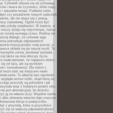
wy. Człowiek odrywa się od cyfrowego
ców i wraca do czynności, które mają
 i naturalne tempo. Podlanie roślin,
gałęzi czy posadzenie nowych sadzonek
enia, ale nie wiąże się z presją
pracy zawodowej. Ogród może być
ałą szkołą cierpliwości. W świecie, w
 rzeczy dzieje się natychmiast, natura
 że rozwój wymaga czasu. Roślina nie
ybciej dlatego, że człowiek tego
emia potrzebuje odpowiednich
asiona muszą przejść swój proces, a
awsze układa się po naszej myśli. Ta
 niezwykle cenna, ponieważ pozwala
czej także na inne obszary życia.
o zaakceptować, że najlepsze efekty
ą się od razu, ale są wynikiem
oski i konsekwencji. Dla rodzin z
ód może stać się miejscem nauki
iadczenie. To właśnie tam najmłodsi
k wygląda wzrost roślin, skąd biorą się
czego pszczoły są potrzebne i jak
przyroda wraz z kolejnymi porami roku.
nie jest abstrakcyjna, bo dziecko
yć ją na własne oczy. Wspólne sianie,
ści albo zbieranie owoców daje znacznie
ednorazowa lekcja w podręczniku.
ięź z przyrodą, która w przyszłości
żyć się na większą odpowiedzialność
. Nie trzeba jednak dysponować dużą