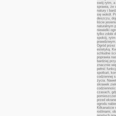
swój rytm, a
sprawia, że 
natury i bar
się wokół. P
deszczu, do
liście jesien
naturalnym p
niewielki og
tylko zdobi 
spokój, rytm
prawdziwym
Ogród przez 
estetyką. Kw
schludne ści
poprawia nas
bardziej prz
znacznie wię
pełnić funkc
spotkań, kon
codziennej s
życia. Nawet
skrawek ziel
codziennośc
czasach, gd
pomieszczen
przed ekran
ogrodu nabi
Kilkanaście 
roślinami, o
prostych pra