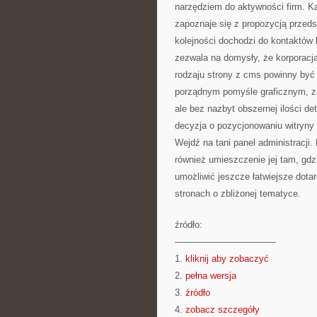
narzędziem do aktywności firm. Ka
zapoznaje się z propozycją przedst
kolejności dochodzi do kontaktów 
zezwala na domysły, że korporacja
rodzaju strony z cms powinny być
porządnym pomyśle graficznym, z
ale bez nazbyt obszernej ilości de
decyzja o pozycjonowaniu witryny 
Wejdź na tani panel administracji
również umieszczenie jej tam, gd
umożliwić jeszcze łatwiejsze dotar
stronach o zbliżonej tematyce.
źródło:
———————————
1.
kliknij aby zobaczyć
2.
pełna wersja
3.
źródło
4.
zobacz szczegóły