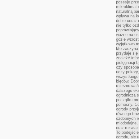
posesję prze
mikroklimat
naturalną ba
wpływa na k
dobie coraz 
nie tylko oz
poprawiający
ważne na osi
gdzie wzros
wyjątkowo 
kto zaczyna 
przydaje się
znaleźć info
pielęgnacji b
czy sposoba
uczy pokory,
wszystkiego 
błędów. Dob
rozczarowań
dalszego ek
ogrodnicza st
początku pr
pomocny. Co
ogrody przyj
równego tra
ozdobnych ro
miododajne, 
oraz rozwią
To podejście
ogrodu, ale 