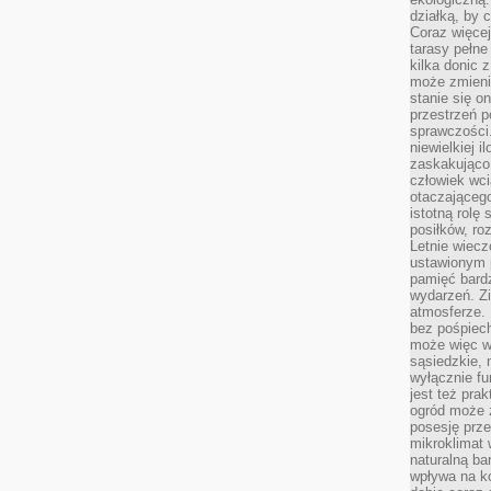
działką, by 
Coraz więcej
tarasy pełne
kilka donic 
może zmienić
stanie się o
przestrzeń p
sprawczości
niewielkiej i
zaskakująco 
człowiek wc
otaczająceg
istotną rolę
posiłków, ro
Letnie wiecz
ustawionym p
pamięć bardz
wydarzeń. Zi
atmosferze. 
bez pośpiech
może więc wz
sąsiedzkie, 
wyłącznie f
jest też pr
ogród może z
posesję prze
mikroklimat
naturalną ba
wpływa na k