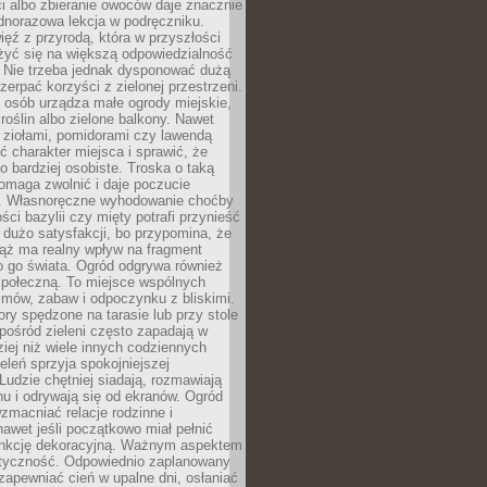
ści albo zbieranie owoców daje znacznie
ednorazowa lekcja w podręczniku.
ięź z przyrodą, która w przyszłości
żyć się na większą odpowiedzialność
. Nie trzeba jednak dysponować dużą
czerpać korzyści z zielonej przestrzeni.
 osób urządza małe ogrody miejskie,
 roślin albo zielone balkony. Nawet
z ziołami, pomidorami czy lawendą
 charakter miejsca i sprawić, że
no bardziej osobiste. Troska o taką
omaga zwolnić i daje poczucie
. Własnoręczne wyhodowanie choćby
lości bazylii czy mięty potrafi przynieść
dużo satysfakcji, bo przypomina, że
iąż ma realny wpływ na fragment
o go świata. Ogród odgrywa również
 społeczną. To miejsce wspólnych
zmów, zabaw i odpoczynku z bliskimi.
ory spędzone na tarasie lub przy stole
ośród zieleni często zapadają w
iej niż wiele innych codziennych
eleń sprzyja spokojniejszej
Ludzie chętniej siadają, rozmawiają
u i odrywają się od ekranów. Ogród
macniać relacje rodzinne i
nawet jeśli początkowo miał pełnić
unkcję dekoracyjną. Ważnym aspektem
aktyczność. Odpowiednio zaplanowany
apewniać cień w upalne dni, osłaniać