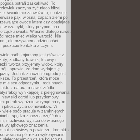
 pogoda potrafi zaskakiwać. To
człowiek zaczyna żyć nieco bliżej
dziej świadomie zauważa to, co dzieje
ierwsze pąki wiosną, zapach ziemi po
jrzewające owoce latem czy opadające
ią tworzą cykl, który przypomina o
orządku świata. Właśnie dlatego nawet
ród może mieć wielką wartość. Nie
dom, ale przywraca codzienności
 i poczucie kontaktu z czymś
.
wiele osób kojarzony jest głównie z
iaty, zadbany trawnik, krzewy i
eżki tworzą przyjemny widok, który
trój i sprawia, że dom wydaje się
yjazny. Jednak znaczenie ogrodu jest
ksze. To przestrzeń, która może
ję miejsca odpoczynku, rodzinnych
taktu z naturą, a nawet źródła
atysfakcji wynikającej z pielęgnowania
 niewielki ogród lub przydomowy
eni potrafi wyraźnie wpłynąć na rytm
i i jakość życia domowników. W
y wiele osób pracuje w zamkniętych
iach i spędza znaczną część dnia
em, możliwość wyjścia do własnego
era wyjątkowego znaczenia.
minut na świeżym powietrzu, kontakt z
bserwowanie pór roku i wykonywanie
c pielęgnacyjnych działa kojąco na