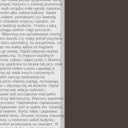
czerpać korzyści z zielonej przestrzeni.
 osób urządza małe ogrody miejskie,
 roślin albo zielone balkony. Nawet
z ziołami, pomidorami czy lawendą
 charakter miejsca i sprawić, że
no bardziej osobiste. Troska o taką
omaga zwolnić i daje poczucie
. Własnoręczne wyhodowanie choćby
lości bazylii czy mięty potrafi przynieść
dużo satysfakcji, bo przypomina, że
iąż ma realny wpływ na fragment
o go świata. Ogród odgrywa również
 społeczną. To miejsce wspólnych
zmów, zabaw i odpoczynku z bliskimi.
ory spędzone na tarasie lub przy stole
ośród zieleni często zapadają w
iej niż wiele innych codziennych
eleń sprzyja spokojniejszej
Ludzie chętniej siadają, rozmawiają
u i odrywają się od ekranów. Ogród
macniać relacje rodzinne i
nawet jeśli początkowo miał pełnić
unkcję dekoracyjną. Ważnym aspektem
aktyczność. Odpowiednio zaplanowany
apewniać cień w upalne dni, osłaniać
d wiatrem, tłumić hałas i poprawiać
 wokół domu. Drzewa i krzewy stanowią
rierę, a roślinność wokół budynku
omfort przebywania na zewnątrz. W