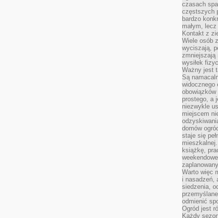
czasach spa
częstszych 
bardzo konkr
małym, lecz
Kontakt z zi
Wiele osób 
wyciszają, 
zmniejszają 
wysiłek fizy
Ważny jest 
Są namacaln
widocznego e
obowiązków 
prostego, a 
niezwykle us
miejscem nie
odzyskiwania
domów ogród
staje się pe
mieszkalnej.
książkę, pra
weekendowe p
zaplanowany,
Warto więc m
i nasadzeń, 
siedzenia, o
przemyślane 
odmienić spo
Ogród jest r
Każdy sezon