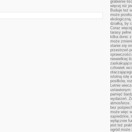
grabienie li
więcej niż j
Buduje też w
może przeło
ekologiczną
działką, by 
Coraz więcej
tarasy pełne
kilka donic 
może zmienić
stanie się o
przestrzeń p
sprawczości
niewielkiej i
zaskakująco 
człowiek wc
otaczająceg
istotną rolę
posiłków, ro
Letnie wiecz
ustawionym p
pamięć bardz
wydarzeń. Zi
atmosferze. 
bez pośpiech
może więc wz
sąsiedzkie, 
wyłącznie f
jest też pr
ogród może z