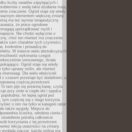
dku liczby owadów zapylających i
problemów z wodą takie działania mają
etne znaczenie. Ogród staje się wtedy
 ważnym elementem większej zmiany.
emią ma też wymiar terapeutyczny.
zauważa, że prace ogrodowe
pomagają uporządkować myśli i
napięcie. Nie chodzi wyłącznie o
czny, choć ten również ma znaczenie.
także sam charakter tych czynności.
e, konkretne i prowadzą do
fektu. W świecie wielu abstrakcyjnych
możliwość wykonania czegoś
jednocześnie sensownego, działa
pokajająco. Ogród staje się wtedy
 tylko uprawy roślin, ale również
 równowagi. Dla wielu właścicieli
 z czasem przestaje być dodatkiem, a
łnoprawną częścią przestrzeni
 To tam pije się poranną kawę, czyta
cuje przy stole w ciepłe dni i spędza
opołudnia. Im lepiej ogród jest
 tym częściej się z niego korzysta.
yśleć o nim nie tylko w kategorii rabat
ale także wygody. Miejsce do
dpowiednia ścieżka, odrobina cienia i
oświetlenie potrafią całkowicie
sób korzystania z tej przestrzeni.
ównież lekcją uważności na zmiany.
 wygląda inaczej, każda roślina ma