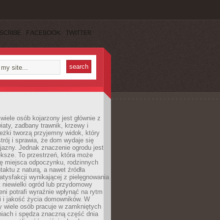
SCRIBE
FACEBOOK
TWITTER
wiele osób kojarzony jest głównie z
iaty, zadbany trawnik, krzewy i
eżki tworzą przyjemny widok, który
trój i sprawia, że dom wydaje się
yjazny. Jednak znaczenie ogrodu jest
ksze. To przestrzeń, która może
ję miejsca odpoczynku, rodzinnych
taktu z naturą, a nawet źródła
atysfakcji wynikającej z pielęgnowania
 niewielki ogród lub przydomowy
eni potrafi wyraźnie wpłynąć na rytm
i i jakość życia domowników. W
y wiele osób pracuje w zamkniętych
iach i spędza znaczną część dnia