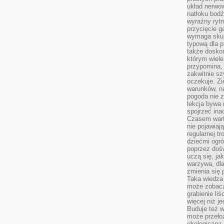
układ nerwo
natłoku bodź
wyraźny rytm
przycięcie 
wymaga skupi
typową dla 
także doskon
którym wiele
przypomina,
zakwitnie sz
oczekuje. Zi
warunków, n
pogoda nie z
lekcja bywa
spojrzeć ina
Czasem wart
nie pojawiaj
regularnej tr
dziećmi ogr
poprzez dośw
uczą się, ja
warzywa, dla
zmienia się 
Taka wiedza 
może zobacz
grabienie li
więcej niż j
Buduje też w
może przeło
ekologiczną