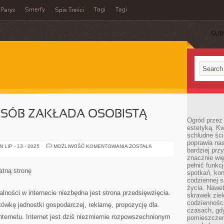
Smerfy
Tagi
Tagi
Paryż
Spis Treści
SUB
OSÓB ZAKŁADA OSOBISTĄ
Ogród przez 
estetyką. Kw
schludne ści
poprawia nas
OBECNIE
LIP - 13 - 2025
MOŻLIWOŚĆ KOMENTOWANIA
ZOSTAŁA
bardziej prz
DUŻO
OSÓB
znacznie wię
ZAKŁADA
pełnić funkc
OSOBISTĄ
atną stronę
spotkań, kon
DOMENĘ
codziennej s
życia. Nawet
alności w internecie niezbędna jest strona przedsięwzięcia.
skrawek ziel
codziennośc
tówkę jednostki gospodarczej, reklamę, propozycję dla
czasach, gd
ternetu. Internet jest dziś niezmiernie rozpowszechnionym
pomieszczen