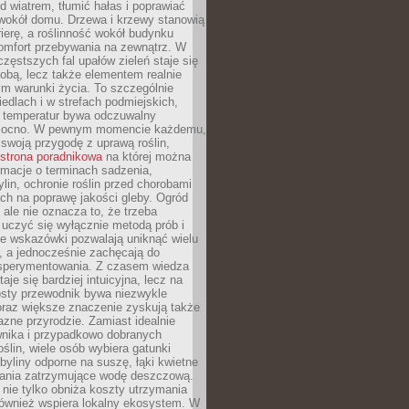
d wiatrem, tłumić hałas i poprawiać
 wokół domu. Drzewa i krzewy stanowią
rierę, a roślinność wokół budynku
omfort przebywania na zewnątrz. W
częstszych fal upałów zieleń staje się
dobą, lecz także elementem realnie
m warunki życia. To szczególnie
edlach i w strefach podmiejskich,
t temperatur bywa odczuwalny
mocno. W pewnym momencie każdemu,
swoją przygodę z uprawą roślin,
strona poradnikowa
na której można
rmacje o terminach sadzenia,
ylin, ochronie roślin przed chorobami
ch na poprawę jakości gleby. Ogród
 ale nie oznacza to, że trzeba
uczyć się wyłącznie metodą prób i
re wskazówki pozwalają uniknąć wielu
, a jednocześnie zachęcają do
sperymentowania. Z czasem wiedza
aje się bardziej intuicyjna, lecz na
osty przewodnik bywa niezwykle
raz większe znaczenie zyskują także
azne przyrodzie. Zamiast idealnie
wnika i przypadkowo dobranych
ślin, wiele osób wybiera gatunki
byliny odporne na suszę, łąki kwietne
zania zatrzymujące wodę deszczową.
 nie tylko obniża koszty utrzymania
również wspiera lokalny ekosystem. W