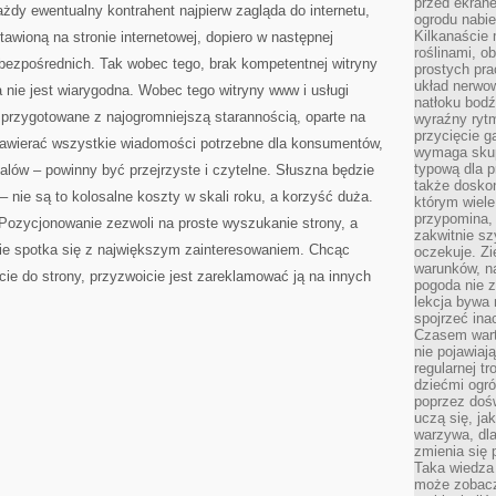
przed ekran
żdy ewentualny kontrahent najpierw zagląda do internetu,
ogrodu nabi
Kilkanaście 
awioną na stronie internetowej, dopiero w następnej
roślinami, o
bezpośrednich. Tak wobec tego, brak kompetentnej witryny
prostych pra
układ nerwo
 nie jest wiarygodna. Wobec tego witryny www i usługi
natłoku bodź
 przygotowane z najogromniejszą starannością, oparte na
wyraźny rytm
przycięcie 
awierać wszystkie wiadomości potrzebne dla konsumentów,
wymaga skupi
typową dla 
talów – powinny być przejrzyste i czytelne. Słuszna będzie
także doskon
– nie są to kolosalne koszty w skali roku, a korzyść duża.
którym wiele
przypomina,
. Pozycjonowanie zezwoli na proste wyszukanie strony, a
zakwitnie sz
zie spotka się z największym zainteresowaniem. Chcąc
oczekuje. Zi
warunków, n
cie do strony, przyzwoicie jest zareklamować ją na innych
pogoda nie z
lekcja bywa
spojrzeć ina
Czasem wart
nie pojawiaj
regularnej tr
dziećmi ogr
poprzez dośw
uczą się, ja
warzywa, dla
zmienia się 
Taka wiedza 
może zobacz