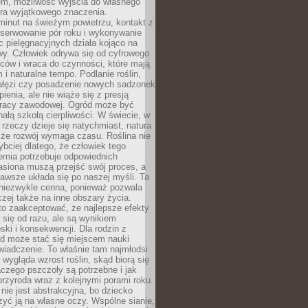
em, możliwość wyjścia do własnego
era wyjątkowego znaczenia.
minut na świeżym powietrzu, kontakt z
bserwowanie pór roku i wykonywanie
c pielęgnacyjnych działa kojąco na
wy. Człowiek odrywa się od cyfrowego
ców i wraca do czynności, które mają
 i naturalne tempo. Podlanie roślin,
gałęzi czy posadzenie nowych sadzonek
enia, ale nie wiąże się z presją
pracy zawodowej. Ogród może być
ałą szkołą cierpliwości. W świecie, w
 rzeczy dzieje się natychmiast, natura
 że rozwój wymaga czasu. Roślina nie
ybciej dlatego, że człowiek tego
emia potrzebuje odpowiednich
asiona muszą przejść swój proces, a
awsze układa się po naszej myśli. Ta
 niezwykle cenna, ponieważ pozwala
czej także na inne obszary życia.
o zaakceptować, że najlepsze efekty
ą się od razu, ale są wynikiem
oski i konsekwencji. Dla rodzin z
ód może stać się miejscem nauki
iadczenie. To właśnie tam najmłodsi
k wygląda wzrost roślin, skąd biorą się
czego pszczoły są potrzebne i jak
przyroda wraz z kolejnymi porami roku.
nie jest abstrakcyjna, bo dziecko
yć ją na własne oczy. Wspólne sianie,