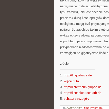
takich budynków, największy naci
na wymianę instalacji elektryczne
typu żarówki, jaki jest obecnie d
przez tak dużą ilość sprzętów do
obciążenia mogą być przyczyną zw
pożaru. By zapobiec takim skutko
wykaz oprzyrządowania domowego, k
w punktach jego zgrupowania. Tak
przypadkach niedostosowana do w
ze względu na gigantyczną ilość 
źródło:
———————————
1.
http://linguaturca.de
2.
więcej tutaj
3.
http://lintermann-gruppe.de
4.
http://lionsclub-roesrath.de
5.
zobacz szczegóły
CATEGORIES:
ARCHITEKTURA