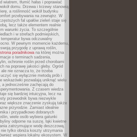
d wiatrem, tłumić hałas i poprawiać
 wokół domu. Drzewa i krzewy stanowią
rierę, a roślinność wokół budynku
omfort przebywania na zewnątrz. W
częstszych fal upałów zieleń staje się
dobą, lecz także elementem realnie
m warunki życia. To szczególnie
edlach i w strefach podmiejskich,
t temperatur bywa odczuwalny
mocno. W pewnym momencie każdemu,
swoją przygodę z uprawą roślin,
strona poradnikowa
na której można
rmacje o terminach sadzenia,
ylin, ochronie roślin przed chorobami
ch na poprawę jakości gleby. Ogród
 ale nie oznacza to, że trzeba
uczyć się wyłącznie metodą prób i
re wskazówki pozwalają uniknąć wielu
, a jednocześnie zachęcają do
sperymentowania. Z czasem wiedza
aje się bardziej intuicyjna, lecz na
osty przewodnik bywa niezwykle
raz większe znaczenie zyskują także
azne przyrodzie. Zamiast idealnie
wnika i przypadkowo dobranych
ślin, wiele osób wybiera gatunki
byliny odporne na suszę, łąki kwietne
zania zatrzymujące wodę deszczową.
 nie tylko obniża koszty utrzymania
również wspiera lokalny ekosystem. W