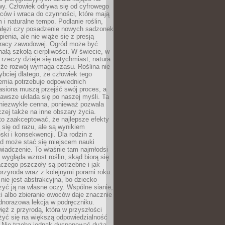
wy. Człowiek odrywa się od cyfrowego
ców i wraca do czynności, które mają
 i naturalne tempo. Podlanie roślin,
gałęzi czy posadzenie nowych sadzonek
enia, ale nie wiąże się z presją
pracy zawodowej. Ogród może być
ałą szkołą cierpliwości. W świecie, w
 rzeczy dzieje się natychmiast, natura
 że rozwój wymaga czasu. Roślina nie
ybciej dlatego, że człowiek tego
emia potrzebuje odpowiednich
asiona muszą przejść swój proces, a
awsze układa się po naszej myśli. Ta
 niezwykle cenna, ponieważ pozwala
czej także na inne obszary życia.
o zaakceptować, że najlepsze efekty
ą się od razu, ale są wynikiem
oski i konsekwencji. Dla rodzin z
ód może stać się miejscem nauki
iadczenie. To właśnie tam najmłodsi
k wygląda wzrost roślin, skąd biorą się
czego pszczoły są potrzebne i jak
przyroda wraz z kolejnymi porami roku.
nie jest abstrakcyjna, bo dziecko
yć ją na własne oczy. Wspólne sianie,
ści albo zbieranie owoców daje znacznie
ednorazowa lekcja w podręczniku.
ięź z przyrodą, która w przyszłości
żyć się na większą odpowiedzialność
. Nie trzeba jednak dysponować dużą