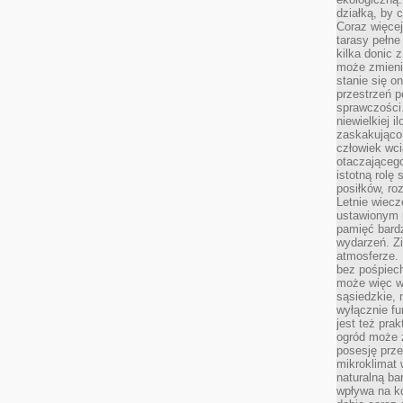
działką, by 
Coraz więcej
tarasy pełne
kilka donic 
może zmienić
stanie się o
przestrzeń p
sprawczości
niewielkiej i
zaskakująco 
człowiek wc
otaczająceg
istotną rolę
posiłków, ro
Letnie wiecz
ustawionym p
pamięć bardz
wydarzeń. Zi
atmosferze. 
bez pośpiech
może więc wz
sąsiedzkie, 
wyłącznie f
jest też pr
ogród może z
posesję prze
mikroklimat
naturalną ba
wpływa na k