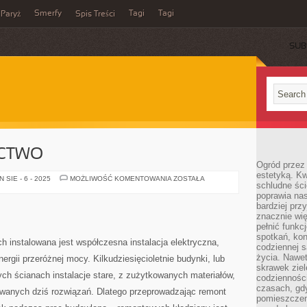
Smerfy
Tagi
Tagi
Paryż
Spis Treści
SUB
CTWO
Ogród przez 
estetyką. Kw
NOWE
SIE - 6 - 2025
MOŻLIWOŚĆ KOMENTOWANIA
ZOSTAŁA
schludne ści
BUDOWNICTWO
poprawia nas
bardziej prz
znacznie wię
pełnić funkc
spotkań, kon
instalowana jest współczesna instalacja elektryczna,
codziennej s
życia. Nawet
rgii przeróżnej mocy. Kilkudziesięcioletnie budynki, lub
skrawek ziel
ch ścianach instalacje stare, z zużytkowanych materiałów,
codziennośc
czasach, gd
sowanych dziś rozwiązań. Dlatego przeprowadzając remont
pomieszczen