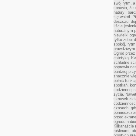
swój rytm, a
sprawia, że 
natury i bar
się wokół. P
deszczu, do
liście jesien
naturalnym p
niewielki og
tylko zdobi 
spokój, rytm
prawdziwym
Ogród przez 
estetyką. Kw
schludne ści
poprawia nas
bardziej prz
znacznie wię
pełnić funkc
spotkań, kon
codziennej s
życia. Nawet
skrawek ziel
codziennośc
czasach, gd
pomieszczen
przed ekran
ogrodu nabi
Kilkanaście 
roślinami, o
prostych pra