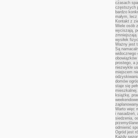
czasach spa
częstszych 
bardzo konkr
małym, lecz
Kontakt z zi
Wiele osób 
wyciszają, 
zmniejszają 
wysiłek fizy
Ważny jest 
Są namacaln
widocznego e
obowiązków 
prostego, a 
niezwykle us
miejscem nie
odzyskiwania
domów ogród
staje się pe
mieszkalnej.
książkę, pra
weekendowe p
zaplanowany,
Warto więc m
i nasadzeń, 
siedzenia, o
przemyślane 
odmienić spo
Ogród jest r
Każdy sezon