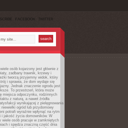
SCRIBE
FACEBOOK
TWITTER
wiele osób kojarzony jest głównie z
iaty, zadbany trawnik, krzewy i
eżki tworzą przyjemny widok, który
trój i sprawia, że dom wydaje się
yjazny. Jednak znaczenie ogrodu jest
ksze. To przestrzeń, która może
ję miejsca odpoczynku, rodzinnych
taktu z naturą, a nawet źródła
atysfakcji wynikającej z pielęgnowania
 niewielki ogród lub przydomowy
eni potrafi wyraźnie wpłynąć na rytm
i i jakość życia domowników. W
y wiele osób pracuje w zamkniętych
iach i spędza znaczną część dnia