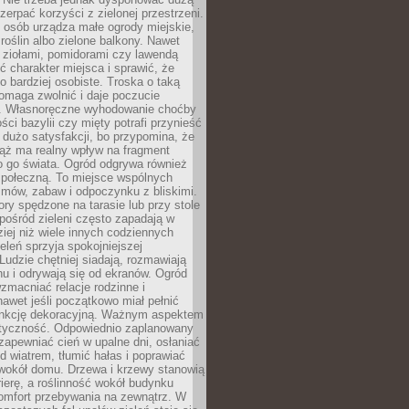
czerpać korzyści z zielonej przestrzeni.
 osób urządza małe ogrody miejskie,
 roślin albo zielone balkony. Nawet
z ziołami, pomidorami czy lawendą
 charakter miejsca i sprawić, że
no bardziej osobiste. Troska o taką
omaga zwolnić i daje poczucie
. Własnoręczne wyhodowanie choćby
lości bazylii czy mięty potrafi przynieść
dużo satysfakcji, bo przypomina, że
iąż ma realny wpływ na fragment
o go świata. Ogród odgrywa również
 społeczną. To miejsce wspólnych
zmów, zabaw i odpoczynku z bliskimi.
ory spędzone na tarasie lub przy stole
ośród zieleni często zapadają w
iej niż wiele innych codziennych
eleń sprzyja spokojniejszej
Ludzie chętniej siadają, rozmawiają
u i odrywają się od ekranów. Ogród
macniać relacje rodzinne i
nawet jeśli początkowo miał pełnić
unkcję dekoracyjną. Ważnym aspektem
aktyczność. Odpowiednio zaplanowany
apewniać cień w upalne dni, osłaniać
d wiatrem, tłumić hałas i poprawiać
 wokół domu. Drzewa i krzewy stanowią
rierę, a roślinność wokół budynku
omfort przebywania na zewnątrz. W