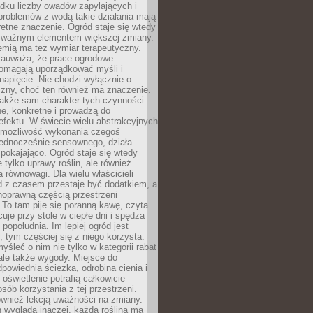
dku liczby owadów zapylających i
problemów z wodą takie działania mają
etne znaczenie. Ogród staje się wtedy
 ważnym elementem większej zmiany.
emią ma też wymiar terapeutyczny.
zauważa, że prace ogrodowe
pomagają uporządkować myśli i
napięcie. Nie chodzi wyłącznie o
czny, choć ten również ma znaczenie.
także sam charakter tych czynności.
e, konkretne i prowadzą do
fektu. W świecie wielu abstrakcyjnych
możliwość wykonania czegoś
jednocześnie sensownego, działa
pokajająco. Ogród staje się wtedy
 tylko uprawy roślin, ale również
 równowagi. Dla wielu właścicieli
 z czasem przestaje być dodatkiem, a
łnoprawną częścią przestrzeni
 To tam pije się poranną kawę, czyta
cuje przy stole w ciepłe dni i spędza
opołudnia. Im lepiej ogród jest
 tym częściej się z niego korzysta.
yśleć o nim nie tylko w kategorii rabat
ale także wygody. Miejsce do
dpowiednia ścieżka, odrobina cienia i
oświetlenie potrafią całkowicie
sób korzystania z tej przestrzeni.
ównież lekcją uważności na zmiany.
 wygląda inaczej, każda roślina ma