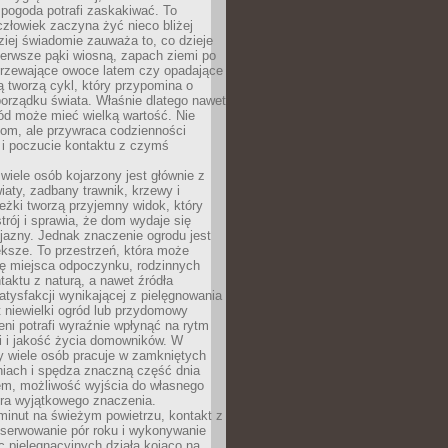
 pogoda potrafi zaskakiwać. To
człowiek zaczyna żyć nieco bliżej
dziej świadomie zauważa to, co dzieje
ierwsze pąki wiosną, zapach ziemi po
jrzewające owoce latem czy opadające
ią tworzą cykl, który przypomina o
orządku świata. Właśnie dlatego nawet
ród może mieć wielką wartość. Nie
dom, ale przywraca codzienności
 i poczucie kontaktu z czymś
.
wiele osób kojarzony jest głównie z
iaty, zadbany trawnik, krzewy i
eżki tworzą przyjemny widok, który
trój i sprawia, że dom wydaje się
yjazny. Jednak znaczenie ogrodu jest
ksze. To przestrzeń, która może
ję miejsca odpoczynku, rodzinnych
taktu z naturą, a nawet źródła
atysfakcji wynikającej z pielęgnowania
 niewielki ogród lub przydomowy
eni potrafi wyraźnie wpłynąć na rytm
i i jakość życia domowników. W
y wiele osób pracuje w zamkniętych
iach i spędza znaczną część dnia
em, możliwość wyjścia do własnego
era wyjątkowego znaczenia.
minut na świeżym powietrzu, kontakt z
bserwowanie pór roku i wykonywanie
c pielęgnacyjnych działa kojąco na