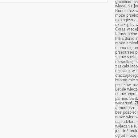
grabienie li
więcej niż j
Buduje też w
może przeło
ekologiczną
działką, by 
Coraz więcej
tarasy pełne
kilka donic 
może zmienić
stanie się o
przestrzeń p
sprawczości
niewielkiej i
zaskakująco 
człowiek wc
otaczająceg
istotną rolę
posiłków, ro
Letnie wiecz
ustawionym p
pamięć bardz
wydarzeń. Zi
atmosferze. 
bez pośpiech
może więc wz
sąsiedzkie, 
wyłącznie f
jest też pr
ogród może z