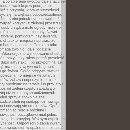
ści albo zbieranie owoców daje znacznie
ednorazowa lekcja w podręczniku.
ięź z przyrodą, która w przyszłości
żyć się na większą odpowiedzialność
. Nie trzeba jednak dysponować dużą
czerpać korzyści z zielonej przestrzeni.
 osób urządza małe ogrody miejskie,
 roślin albo zielone balkony. Nawet
z ziołami, pomidorami czy lawendą
 charakter miejsca i sprawić, że
no bardziej osobiste. Troska o taką
omaga zwolnić i daje poczucie
. Własnoręczne wyhodowanie choćby
lości bazylii czy mięty potrafi przynieść
dużo satysfakcji, bo przypomina, że
iąż ma realny wpływ na fragment
o go świata. Ogród odgrywa również
 społeczną. To miejsce wspólnych
zmów, zabaw i odpoczynku z bliskimi.
ory spędzone na tarasie lub przy stole
ośród zieleni często zapadają w
iej niż wiele innych codziennych
eleń sprzyja spokojniejszej
Ludzie chętniej siadają, rozmawiają
u i odrywają się od ekranów. Ogród
macniać relacje rodzinne i
nawet jeśli początkowo miał pełnić
unkcję dekoracyjną. Ważnym aspektem
aktyczność. Odpowiednio zaplanowany
apewniać cień w upalne dni, osłaniać