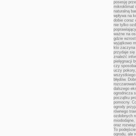
posesję prze
mikroklimat
naturalną ba
wpływa na k
dobie coraz 
nie tylko oz
poprawiający
ważne na osi
gdzie wzros
wyjątkowo 
kto zaczyna 
przydaje się
znaleźć info
pielęgnacji b
czy sposoba
uczy pokory,
wszystkiego 
błędów. Dob
rozczarowań
dalszego ek
ogrodnicza st
początku pr
pomocny. Co
ogrody przyj
równego tra
ozdobnych ro
miododajne, 
oraz rozwią
To podejście
ogrodu, ale 