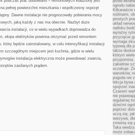
sk podczas prac budowlano – remontowych kładziony jest
przed ekran
ogrodu nabi
j na pełnej powierzchni mieszkania i współczesny osprzęt
Kilkanaście 
roślinami, o
ostępny. Dawne instalacje nie prognozowały pobierania mocy
prostych pra
mowych, jaką każdy z nas ma obecnie. Nazbyt duże
układ nerwo
natłoku bodź
arcia instalacji, co w wielu wypadkach doprowadza do
wyraźny rytm
m, ekipa elektryków powinna otrzymać przed remontem
przycięcie 
wymaga skupi
tóry będzie zainstalowany, w celu intensyfikacji instalacji
typową dla 
także doskon
im szczególnym miejscem jest kuchnia, gdzie w wielu
którym wiele
ymogów instalacja elektryczna może powodować zwarcia,
przypomina,
zakwitnie sz
sprzętów zasilanych prądem.
oczekuje. Zi
warunków, n
pogoda nie z
lekcja bywa
spojrzeć ina
Czasem wart
nie pojawiaj
regularnej tr
dziećmi ogr
poprzez dośw
uczą się, ja
warzywa, dla
zmienia się 
Taka wiedza 
może zobacz