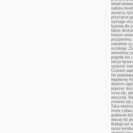
układ nerwo
natłoku bodź
wyraźny rytm
przycięcie 
wymaga skupi
typową dla 
także doskon
którym wiele
przypomina,
zakwitnie sz
oczekuje. Zi
warunków, n
pogoda nie z
lekcja bywa
spojrzeć ina
Czasem wart
nie pojawiaj
regularnej tr
dziećmi ogr
poprzez dośw
uczą się, ja
warzywa, dla
zmienia się 
Taka wiedza 
może zobacz
grabienie li
więcej niż j
Buduje też w
może przeło
ekologiczną