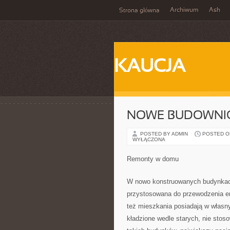
Archiwum
Ash
Strona główna
KAUCJA
NOWE BUDOWNI
POSTED BY ADMIN
POSTED ON 
WYŁĄCZONA
Remonty w domu
W nowo konstruowanych budynkach 
przystosowana do przewodzenia ene
też mieszkania posiadają w własny
kładzione wedle starych, nie sto