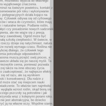
em, możliwość wyjścia do własnego
era wyjątkowego znaczenia.
minut na świeżym powietrzu, kontakt z
bserwowanie pór roku i wykonywanie
c pielęgnacyjnych działa kojąco na
wy. Człowiek odrywa się od cyfrowego
ców i wraca do czynności, które mają
 i naturalne tempo. Podlanie roślin,
gałęzi czy posadzenie nowych sadzonek
enia, ale nie wiąże się z presją
pracy zawodowej. Ogród może być
ałą szkołą cierpliwości. W świecie, w
 rzeczy dzieje się natychmiast, natura
 że rozwój wymaga czasu. Roślina nie
ybciej dlatego, że człowiek tego
emia potrzebuje odpowiednich
asiona muszą przejść swój proces, a
awsze układa się po naszej myśli. Ta
 niezwykle cenna, ponieważ pozwala
czej także na inne obszary życia.
o zaakceptować, że najlepsze efekty
ą się od razu, ale są wynikiem
oski i konsekwencji. Dla rodzin z
ód może stać się miejscem nauki
iadczenie. To właśnie tam najmłodsi
k wygląda wzrost roślin, skąd biorą się
czego pszczoły są potrzebne i jak
przyroda wraz z kolejnymi porami roku.
nie jest abstrakcyjna, bo dziecko
yć ją na własne oczy. Wspólne sianie,