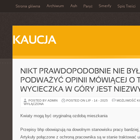
Archiwum
Ash
Smerfy
Strona główna
Paryż
Spis Treści
KAUCJA
NIKT PRAWDOPODOBNIE NIE BYŁ
PODWAŻYĆ OPINII MÓWIĄCEJ O T
WYCIECZKA W GÓRY JEST NIEZW
POSTED BY ADMIN
POSTED ON LIP - 14 - 2025
MOŻLIWOŚĆ 
WYŁĄCZONA
Kwiaty mogą być oryginalną ozdobą mieszkania
Przepisy bhp obowiązują na dowolnym stanowisku pracy bardziej,
Artykuły połączone z ochroną pracownika są w stanie traktować u