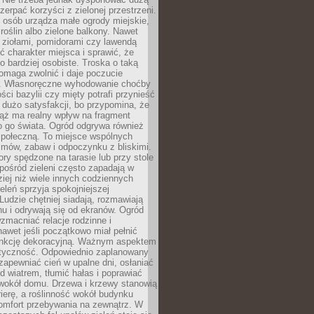
czerpać korzyści z zielonej przestrzeni.
 osób urządza małe ogrody miejskie,
 roślin albo zielone balkony. Nawet
z ziołami, pomidorami czy lawendą
 charakter miejsca i sprawić, że
no bardziej osobiste. Troska o taką
omaga zwolnić i daje poczucie
. Własnoręczne wyhodowanie choćby
lości bazylii czy mięty potrafi przynieść
dużo satysfakcji, bo przypomina, że
iąż ma realny wpływ na fragment
o go świata. Ogród odgrywa również
 społeczną. To miejsce wspólnych
zmów, zabaw i odpoczynku z bliskimi.
ory spędzone na tarasie lub przy stole
ośród zieleni często zapadają w
iej niż wiele innych codziennych
eleń sprzyja spokojniejszej
Ludzie chętniej siadają, rozmawiają
u i odrywają się od ekranów. Ogród
macniać relacje rodzinne i
nawet jeśli początkowo miał pełnić
unkcję dekoracyjną. Ważnym aspektem
aktyczność. Odpowiednio zaplanowany
apewniać cień w upalne dni, osłaniać
d wiatrem, tłumić hałas i poprawiać
 wokół domu. Drzewa i krzewy stanowią
rierę, a roślinność wokół budynku
omfort przebywania na zewnątrz. W