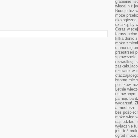
grabienie li
więcej niż j
Buduje też w
może przeło
ekologiczną
działką, by 
Coraz więcej
tarasy pełne
kilka donic 
może zmienić
stanie się o
przestrzeń p
sprawczości
niewielkiej i
zaskakująco 
człowiek wc
otaczająceg
istotną rolę
posiłków, ro
Letnie wiecz
ustawionym p
pamięć bardz
wydarzeń. Zi
atmosferze. 
bez pośpiech
może więc wz
sąsiedzkie, 
wyłącznie f
jest też pr
ogród może z