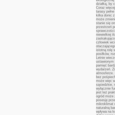
działką, by 
Coraz więcej
tarasy pełne
kilka donic 
może zmienić
stanie się o
przestrzeń p
sprawczości
niewielkiej i
zaskakująco 
człowiek wc
otaczająceg
istotną rolę
posiłków, ro
Letnie wiecz
ustawionym p
pamięć bardz
wydarzeń. Zi
atmosferze. 
bez pośpiech
może więc wz
sąsiedzkie, 
wyłącznie f
jest też pr
ogród może z
posesję prze
mikroklimat
naturalną ba
wpływa na k