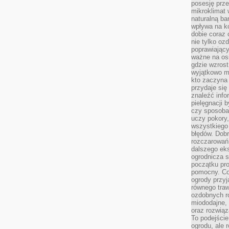
posesję prze
mikroklimat
naturalną ba
wpływa na k
dobie coraz 
nie tylko oz
poprawiający
ważne na osi
gdzie wzros
wyjątkowo 
kto zaczyna 
przydaje się
znaleźć info
pielęgnacji b
czy sposoba
uczy pokory,
wszystkiego 
błędów. Dob
rozczarowań
dalszego ek
ogrodnicza st
początku pr
pomocny. Co
ogrody przyj
równego tra
ozdobnych ro
miododajne, 
oraz rozwią
To podejście
ogrodu, ale 