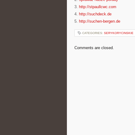
3.
http://stpaullcwc.com
4.
http://suchdeck.de
5.
http://suchen-bergen.de
CATEGORIES:
SERYKORYCINSKIE
Comments are closed.