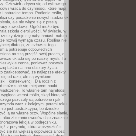
wy. Człowiek odrywa się od cyfrowego
ców i wraca do czynności, które mają
 i naturalne tempo. Podlanie roślin,
gałęzi czy posadzenie nowych sadzonek
enia, ale nie wiąże się z presją
pracy zawodowej. Ogród może być
ałą szkołą cierpliwości. W świecie, w
 rzeczy dzieje się natychmiast, natura
 że rozwój wymaga czasu. Roślina nie
ybciej dlatego, że człowiek tego
emia potrzebuje odpowiednich
asiona muszą przejść swój proces, a
awsze układa się po naszej myśli. Ta
 niezwykle cenna, ponieważ pozwala
czej także na inne obszary życia.
o zaakceptować, że najlepsze efekty
ą się od razu, ale są wynikiem
oski i konsekwencji. Dla rodzin z
ód może stać się miejscem nauki
iadczenie. To właśnie tam najmłodsi
k wygląda wzrost roślin, skąd biorą się
czego pszczoły są potrzebne i jak
przyroda wraz z kolejnymi porami roku.
nie jest abstrakcyjna, bo dziecko
yć ją na własne oczy. Wspólne sianie,
ści albo zbieranie owoców daje znacznie
ednorazowa lekcja w podręczniku.
ięź z przyrodą, która w przyszłości
żyć się na większą odpowiedzialność
. Nie trzeba jednak dysponować dużą