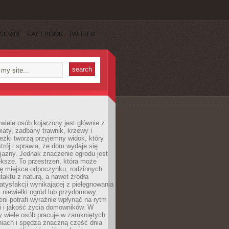
SCRIBE
FACEBOOK
TWITTER
wiele osób kojarzony jest głównie z
iaty, zadbany trawnik, krzewy i
eżki tworzą przyjemny widok, który
trój i sprawia, że dom wydaje się
yjazny. Jednak znaczenie ogrodu jest
ksze. To przestrzeń, która może
ję miejsca odpoczynku, rodzinnych
taktu z naturą, a nawet źródła
atysfakcji wynikającej z pielęgnowania
 niewielki ogród lub przydomowy
eni potrafi wyraźnie wpłynąć na rytm
i i jakość życia domowników. W
y wiele osób pracuje w zamkniętych
iach i spędza znaczną część dnia