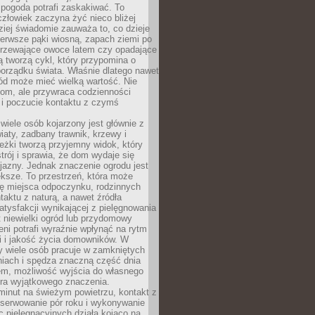
 pogoda potrafi zaskakiwać. To
człowiek zaczyna żyć nieco bliżej
dziej świadomie zauważa to, co dzieje
ierwsze pąki wiosną, zapach ziemi po
jrzewające owoce latem czy opadające
ią tworzą cykl, który przypomina o
orządku świata. Właśnie dlatego nawet
ród może mieć wielką wartość. Nie
dom, ale przywraca codzienności
 i poczucie kontaktu z czymś
.
wiele osób kojarzony jest głównie z
iaty, zadbany trawnik, krzewy i
eżki tworzą przyjemny widok, który
trój i sprawia, że dom wydaje się
yjazny. Jednak znaczenie ogrodu jest
ksze. To przestrzeń, która może
ję miejsca odpoczynku, rodzinnych
taktu z naturą, a nawet źródła
atysfakcji wynikającej z pielęgnowania
 niewielki ogród lub przydomowy
eni potrafi wyraźnie wpłynąć na rytm
i i jakość życia domowników. W
y wiele osób pracuje w zamkniętych
iach i spędza znaczną część dnia
em, możliwość wyjścia do własnego
era wyjątkowego znaczenia.
minut na świeżym powietrzu, kontakt z
bserwowanie pór roku i wykonywanie
c pielęgnacyjnych działa kojąco na