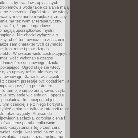
dku liczby owadów zapylających i
problemów z wodą takie działania mają
etne znaczenie. Ogród staje się wtedy
 ważnym elementem większej zmiany.
emią ma też wymiar terapeutyczny.
zauważa, że prace ogrodowe
pomagają uporządkować myśli i
napięcie. Nie chodzi wyłącznie o
czny, choć ten również ma znaczenie.
także sam charakter tych czynności.
e, konkretne i prowadzą do
fektu. W świecie wielu abstrakcyjnych
możliwość wykonania czegoś
jednocześnie sensownego, działa
pokajająco. Ogród staje się wtedy
 tylko uprawy roślin, ale również
 równowagi. Dla wielu właścicieli
 z czasem przestaje być dodatkiem, a
łnoprawną częścią przestrzeni
 To tam pije się poranną kawę, czyta
cuje przy stole w ciepłe dni i spędza
opołudnia. Im lepiej ogród jest
 tym częściej się z niego korzysta.
yśleć o nim nie tylko w kategorii rabat
ale także wygody. Miejsce do
dpowiednia ścieżka, odrobina cienia i
oświetlenie potrafią całkowicie
sób korzystania z tej przestrzeni.
ównież lekcją uważności na zmiany.
 wygląda inaczej, każda roślina ma