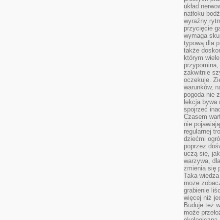
układ nerwo
natłoku bodź
wyraźny rytm
przycięcie 
wymaga skupi
typową dla 
także doskon
którym wiele
przypomina,
zakwitnie sz
oczekuje. Zi
warunków, n
pogoda nie z
lekcja bywa
spojrzeć ina
Czasem wart
nie pojawiaj
regularnej tr
dziećmi ogr
poprzez dośw
uczą się, ja
warzywa, dla
zmienia się 
Taka wiedza 
może zobacz
grabienie li
więcej niż j
Buduje też w
może przeło
ekologiczną