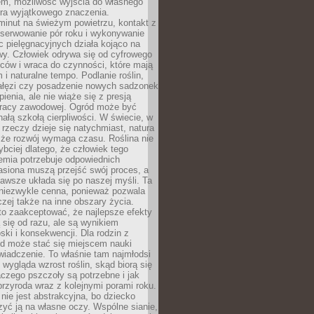
em, możliwość wyjścia do własnego
era wyjątkowego znaczenia.
minut na świeżym powietrzu, kontakt z
bserwowanie pór roku i wykonywanie
c pielęgnacyjnych działa kojąco na
wy. Człowiek odrywa się od cyfrowego
ców i wraca do czynności, które mają
 i naturalne tempo. Podlanie roślin,
gałęzi czy posadzenie nowych sadzonek
enia, ale nie wiąże się z presją
pracy zawodowej. Ogród może być
ałą szkołą cierpliwości. W świecie, w
 rzeczy dzieje się natychmiast, natura
 że rozwój wymaga czasu. Roślina nie
ybciej dlatego, że człowiek tego
emia potrzebuje odpowiednich
asiona muszą przejść swój proces, a
awsze układa się po naszej myśli. Ta
 niezwykle cenna, ponieważ pozwala
czej także na inne obszary życia.
o zaakceptować, że najlepsze efekty
ą się od razu, ale są wynikiem
oski i konsekwencji. Dla rodzin z
ód może stać się miejscem nauki
iadczenie. To właśnie tam najmłodsi
k wygląda wzrost roślin, skąd biorą się
czego pszczoły są potrzebne i jak
przyroda wraz z kolejnymi porami roku.
nie jest abstrakcyjna, bo dziecko
yć ją na własne oczy. Wspólne sianie,