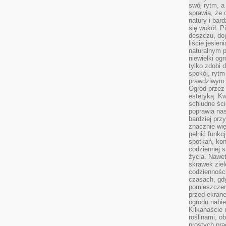
swój rytm, a
sprawia, że 
natury i bar
się wokół. P
deszczu, do
liście jesien
naturalnym p
niewielki og
tylko zdobi 
spokój, rytm
prawdziwym
Ogród przez 
estetyką. Kw
schludne ści
poprawia nas
bardziej prz
znacznie wię
pełnić funkc
spotkań, kon
codziennej s
życia. Nawet
skrawek ziel
codziennośc
czasach, gd
pomieszczen
przed ekran
ogrodu nabi
Kilkanaście 
roślinami, o
prostych pra