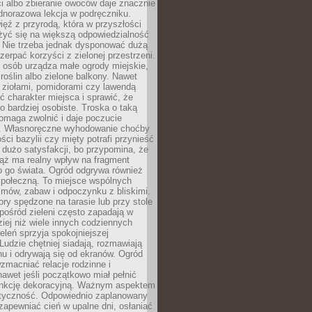
ści albo zbieranie owoców daje znacznie
ednorazowa lekcja w podręczniku.
ięź z przyrodą, która w przyszłości
żyć się na większą odpowiedzialność
. Nie trzeba jednak dysponować dużą
czerpać korzyści z zielonej przestrzeni.
 osób urządza małe ogrody miejskie,
 roślin albo zielone balkony. Nawet
z ziołami, pomidorami czy lawendą
 charakter miejsca i sprawić, że
no bardziej osobiste. Troska o taką
omaga zwolnić i daje poczucie
. Własnoręczne wyhodowanie choćby
lości bazylii czy mięty potrafi przynieść
dużo satysfakcji, bo przypomina, że
iąż ma realny wpływ na fragment
o go świata. Ogród odgrywa również
 społeczną. To miejsce wspólnych
zmów, zabaw i odpoczynku z bliskimi.
ory spędzone na tarasie lub przy stole
ośród zieleni często zapadają w
iej niż wiele innych codziennych
eleń sprzyja spokojniejszej
Ludzie chętniej siadają, rozmawiają
u i odrywają się od ekranów. Ogród
macniać relacje rodzinne i
nawet jeśli początkowo miał pełnić
unkcję dekoracyjną. Ważnym aspektem
aktyczność. Odpowiednio zaplanowany
apewniać cień w upalne dni, osłaniać