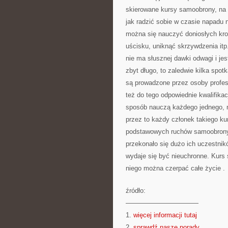
skierowane kursy samoobrony, na
jak radzić sobie w czasie napadu 
można się nauczyć doniosłych krok
uścisku, uniknąć skrzywdzenia itp
nie ma słusznej dawki odwagi i jes
zbyt długo, to zaledwie kilka spo
są prowadzone przez osoby profesj
też do tego odpowiednie kwalifika
sposób nauczą każdego jednego, 
przez to każdy członek takiego ku
podstawowych ruchów samoobrony.
przekonało się dużo ich uczestnik
wydaje się być nieuchronne. Kurs 
niego można czerpać całe życie .
źródło:
———————————
1.
więcej informacji tutaj
2.
sprawdź nasze porady