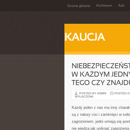
Archiwum
Ash
Strona główna
KAUCJA
NIEBEZPIECZEŃS
W KAŻDYM JEDNY
TEGO CZY ZNAJDU
POSTED BY ADMIN
POSTED ON 
WYŁĄCZONA
Każdy jeden z nas ma inny charakte
są z natury cisi i zamknięci w sob
zagrożeniem, jedni umieją się posta
nie wiedzą jak uniknąć zagrożenia