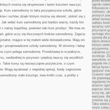
przed ekran
TEGO
CZY
ogrodu nabi
 których można się ekspresowo i tanim kosztem nauczyć,
ZNAJDUJĄ
Kilkanaście 
SIĘ
np. Kurs samoobrony to taka przyspieszona szkoła, gdzie
roślinami, o
NA
WSI
prostych pra
ów i ruchów, dzięki którym można się obronić, ulotnić się z
CZY
układ nerwo
. Jak widać kurs samoobrony jest bardzo ważny, każdy kto
natłoku bodź
wyraźny rytm
t z natury bojaźliwy, powinien taki kurs przebyć. Nie trwa on
przycięcie 
wymaga skupi
tkań, gdzie uczy się kluczowych kroków samoobrony. Zajęcia
typową dla 
onalne, mające w tej materii wiele doświadczenia. Mają oni
także doskon
którym wiele
cje i przeprowadzone szkoły samoobrony. W skromny i łatwy
przypomina,
na czym polega samoobrona. Przedstawią to w praktyce,
zakwitnie sz
oczekuje. Zi
rsu, swobodniej to przyswoi i prędzej nauczy się wszelkich
warunków, n
pogoda nie z
 Takie kursy są niezwyczajnie pożyteczne, o czym
lekcja bywa
ów. Mogą wyratować z niejednej opresji, kiedy zagrożenie
spojrzeć ina
Czasem wart
samoobrony mało kosztuje, trwa krótki czas, a profity z
nie pojawiaj
regularnej tr
dziećmi ogr
poprzez dośw
uczą się, ja
warzywa, dla
zmienia się 
Taka wiedza 
może zobacz