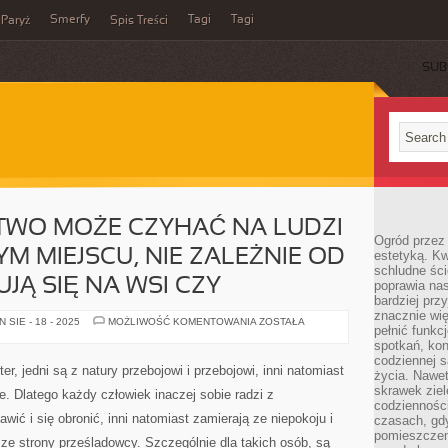
Smerfy
Tagi
Tagi
Paryż
Spis Treści
SUB
TWO MOŻE CZYHAĆ NA LUDZI
Ogród przez 
M MIEJSCU, NIE ZALEŻNIE OD
estetyką. Kw
schludne ści
JĄ SIĘ NA WSI CZY
poprawia nas
bardziej prz
znacznie wię
NIEBEZPIECZEŃSTWO
SIE - 18 - 2025
MOŻLIWOŚĆ KOMENTOWANIA
ZOSTAŁA
pełnić funkc
MOŻE
CZYHAĆ
spotkań, kon
NA
codziennej s
LUDZI
r, jedni są z natury przebojowi i przebojowi, inni natomiast
życia. Nawet
W
KAŻDYM
skrawek ziel
ie. Dlatego każdy człowiek inaczej sobie radzi z
JEDNYM
codziennośc
MIEJSCU,
wić i się obronić, inni natomiast zamierają ze niepokoju i
czasach, gd
NIE
ZALEŻNIE
pomieszczen
 ze strony prześladowcy. Szczególnie dla takich osób, są
OD