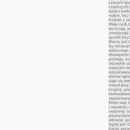
czasach spa
częstszych 
bardzo konkr
małym, lecz
Kontakt z zi
Wiele osób 
wyciszają, 
zmniejszają 
wysiłek fizy
Ważny jest 
Są namacaln
widocznego e
obowiązków 
prostego, a 
niezwykle us
miejscem nie
odzyskiwania
domów ogród
staje się pe
mieszkalnej.
książkę, pra
weekendowe p
zaplanowany,
Warto więc m
i nasadzeń, 
siedzenia, o
przemyślane 
odmienić spo
Ogród jest r
Każdy sezon