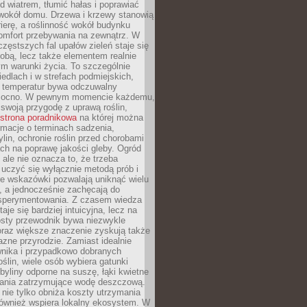
d wiatrem, tłumić hałas i poprawiać
 wokół domu. Drzewa i krzewy stanowią
rierę, a roślinność wokół budynku
omfort przebywania na zewnątrz. W
częstszych fal upałów zieleń staje się
dobą, lecz także elementem realnie
m warunki życia. To szczególnie
edlach i w strefach podmiejskich,
t temperatur bywa odczuwalny
mocno. W pewnym momencie każdemu,
swoją przygodę z uprawą roślin,
strona poradnikowa
na której można
rmacje o terminach sadzenia,
ylin, ochronie roślin przed chorobami
ch na poprawę jakości gleby. Ogród
 ale nie oznacza to, że trzeba
uczyć się wyłącznie metodą prób i
re wskazówki pozwalają uniknąć wielu
, a jednocześnie zachęcają do
sperymentowania. Z czasem wiedza
aje się bardziej intuicyjna, lecz na
osty przewodnik bywa niezwykle
raz większe znaczenie zyskują także
azne przyrodzie. Zamiast idealnie
wnika i przypadkowo dobranych
ślin, wiele osób wybiera gatunki
byliny odporne na suszę, łąki kwietne
zania zatrzymujące wodę deszczową.
 nie tylko obniża koszty utrzymania
również wspiera lokalny ekosystem. W