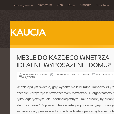
Archiwum
Ash
Smerfy
Strona główna
Paryż
Spis Treści
KAUCJA
MEBLE DO KAŻDEGO WNĘTRZA –
IDEALNE WYPOSAŻENIE DOMU?
POSTED BY ADMIN
POSTED ON CZE - 20 - 2025
MOŻLIWOŚĆ 
WYŁĄCZONA
W dzisiejszym świecie, gdy wydarzenia kulturalne, koncerty czy
częściej korzystają z nowoczesnych rozwiązań IT, organizatorzy
tylko logistycznym, ale i technologicznym. Jak sprawić, by organi
ale i na czasie? Odpowiedź leży w integracji innowacyjnych narzę
wspierają cały proces – od sprzedaży biletów po zarządzanie ru