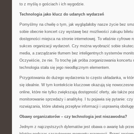
to z myślą o gościach i ich wygodzie.
Technologia jako klucz do udanych wydarzeń
Pomyślmy na chwilę o tym, jak wyglądałoby nasze życie bez sma
sobie obecnie koncert czy wystawę bez możliwości zakupu biletu
dostępności miejsca na stronie internetowej. To właśnie cyfrowe r
sukces organizacji wydarzeń. Czy można wyobrazić sobie skutec
media, a zarządzanie tłumem bez inteligentnych systemów monitor
Oczywiście, że nie. To trochę jak próba zorganizowania koncertu
technologia stała się jego nieodłącznym elementem.
Przygotowania do dużego wydarzenia to często układanka, w któr
się idealnie. W tym kontekście kluczowe okazują się nowoczesn
online, które nie tylko zwiększają dostępność oferty, ale także p
monitorowanie sprzedaży i analitykę. I tu pojawia się pytanie: cz
rozwiązania, które ułatwią przepływ informacji i usprawnią obsługę
Obawy organizatorów – czy technologia jest niezawodna?
Jednym z najczęstszych dylematów jest obawa o awarię lub prze
biletów podczas szczytowego momentu rezerwacji. Brzmi znajomo