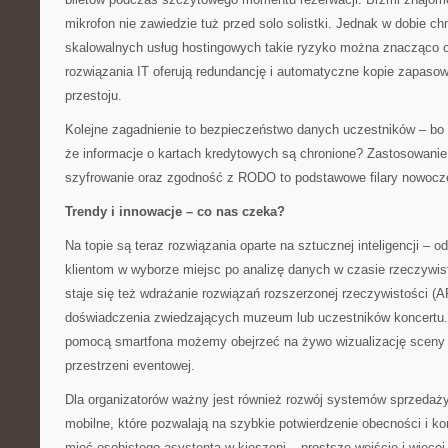
mikrofon nie zawiedzie tuż przed solo solistki. Jednak w dobie ch
skalowalnych usług hostingowych takie ryzyko można znacząco o
rozwiązania IT oferują redundancję i automatyczne kopie zapasow
przestoju.
Kolejne zagadnienie to bezpieczeństwo danych uczestników – bo 
że informacje o kartach kredytowych są chronione? Zastosowanie
szyfrowanie oraz zgodność z RODO to podstawowe filary nowoczes
Trendy i innowacje – co nas czeka?
Na topie są teraz rozwiązania oparte na sztucznej inteligencji –
klientom w wyborze miejsc po analizę danych w czasie rzeczywis
staje się też wdrażanie rozwiązań rozszerzonej rzeczywistości (
doświadczenia zwiedzających muzeum lub uczestników koncertu
pomocą smartfona możemy obejrzeć na żywo wizualizację sceny 
przestrzeni eventowej.
Dla organizatorów ważny jest również rozwój systemów sprzedaży 
mobilne, które pozwalają na szybkie potwierdzenie obecności i kon
mieć osobistego asystenta w kieszeni – prostsze wejście i więcej