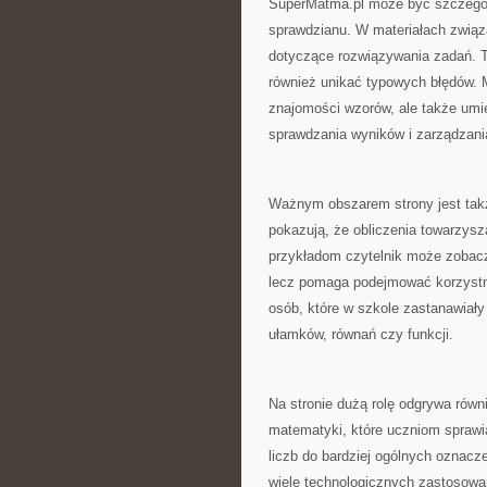
SuperMatma.pl może być szczegól
sprawdzianu. W materiałach związ
dotyczące rozwiązywania zadań. Ta
również unikać typowych błędów.
znajomości wzorów, ale także umie
sprawdzania wyników i zarządzan
Ważnym obszarem strony jest także
pokazują, że obliczenia towarzys
przykładom czytelnik może zobacz
lecz pomaga podejmować korzystni
osób, które w szkole zastanawiały 
ułamków, równań czy funkcji.
Na stronie dużą rolę odgrywa równ
matematyki, które uczniom sprawi
liczb do bardziej ogólnych oznac
wiele technologicznych zastosowa