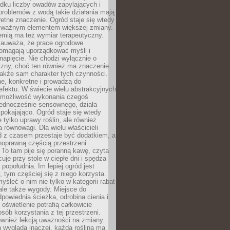
dku liczby owadów zapylających i
problemów z wodą takie działania mają
etne znaczenie. Ogród staje się wtedy
 ważnym elementem większej zmiany.
emią ma też wymiar terapeutyczny.
zauważa, że prace ogrodowe
pomagają uporządkować myśli i
napięcie. Nie chodzi wyłącznie o
czny, choć ten również ma znaczenie.
także sam charakter tych czynności.
e, konkretne i prowadzą do
fektu. W świecie wielu abstrakcyjnych
możliwość wykonania czegoś
jednocześnie sensownego, działa
pokajająco. Ogród staje się wtedy
 tylko uprawy roślin, ale również
 równowagi. Dla wielu właścicieli
 z czasem przestaje być dodatkiem, a
łnoprawną częścią przestrzeni
 To tam pije się poranną kawę, czyta
cuje przy stole w ciepłe dni i spędza
opołudnia. Im lepiej ogród jest
 tym częściej się z niego korzysta.
yśleć o nim nie tylko w kategorii rabat
ale także wygody. Miejsce do
dpowiednia ścieżka, odrobina cienia i
oświetlenie potrafią całkowicie
sób korzystania z tej przestrzeni.
ównież lekcją uważności na zmiany.
 wygląda inaczej, każda roślina ma