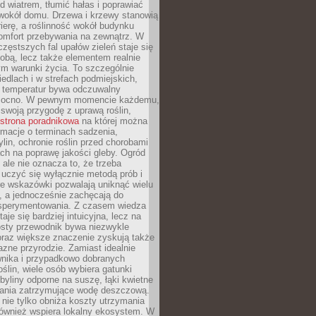
d wiatrem, tłumić hałas i poprawiać
 wokół domu. Drzewa i krzewy stanowią
rierę, a roślinność wokół budynku
omfort przebywania na zewnątrz. W
częstszych fal upałów zieleń staje się
dobą, lecz także elementem realnie
m warunki życia. To szczególnie
edlach i w strefach podmiejskich,
t temperatur bywa odczuwalny
mocno. W pewnym momencie każdemu,
swoją przygodę z uprawą roślin,
strona poradnikowa
na której można
rmacje o terminach sadzenia,
ylin, ochronie roślin przed chorobami
ch na poprawę jakości gleby. Ogród
 ale nie oznacza to, że trzeba
uczyć się wyłącznie metodą prób i
re wskazówki pozwalają uniknąć wielu
, a jednocześnie zachęcają do
sperymentowania. Z czasem wiedza
aje się bardziej intuicyjna, lecz na
osty przewodnik bywa niezwykle
raz większe znaczenie zyskują także
azne przyrodzie. Zamiast idealnie
wnika i przypadkowo dobranych
ślin, wiele osób wybiera gatunki
byliny odporne na suszę, łąki kwietne
zania zatrzymujące wodę deszczową.
 nie tylko obniża koszty utrzymania
również wspiera lokalny ekosystem. W