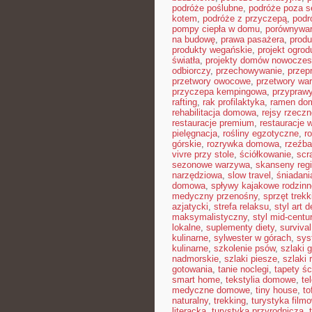
podróże poślubne
,
podróże poza 
kotem
,
podróże z przyczepą
,
podr
pompy ciepła w domu
,
porównywar
na budowę
,
prawa pasażera
,
produ
produkty wegańskie
,
projekt ogro
światła
,
projekty domów nowocze
odbiorczy
,
przechowywanie
,
przep
przetwory owocowe
,
przetwory wa
przyczepa kempingowa
,
przyprawy
rafting
,
rak profilaktyka
,
ramen do
rehabilitacja domowa
,
rejsy rzeczn
restauracje premium
,
restauracje 
pielęgnacja
,
rośliny egzotyczne
,
r
górskie
,
rozrywka domowa
,
rzeźba
vivre przy stole
,
ściółkowanie
,
scr
sezonowe warzywa
,
skanseny reg
narzędziowa
,
slow travel
,
śniadani
domowa
,
spływy kajakowe rodzinn
medyczny przenośny
,
sprzęt trek
azjatycki
,
strefa relaksu
,
styl art 
maksymalistyczny
,
styl mid-centu
lokalne
,
suplementy diety
,
survival
kulinarne
,
sylwester w górach
,
sys
kulinarne
,
szkolenie psów
,
szlaki 
nadmorskie
,
szlaki piesze
,
szlaki
gotowania
,
tanie noclegi
,
tapety ś
smart home
,
tekstylia domowe
,
te
medyczne domowe
,
tiny house
,
to
naturalny
,
trekking
,
turystyka film
literacka
,
turystyka przyrodnicza
,