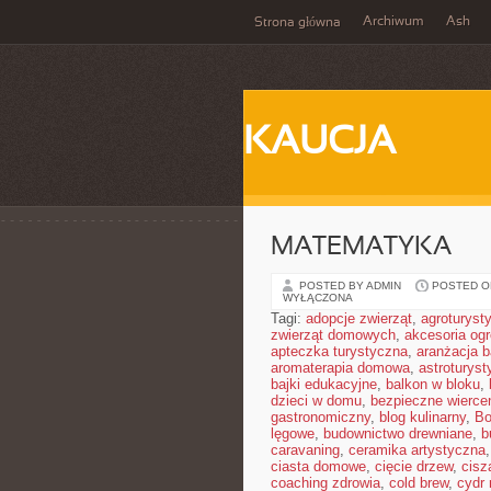
Archiwum
Ash
Strona główna
KAUCJA
MATEMATYKA
POSTED BY ADMIN
POSTED ON
WYŁĄCZONA
Tagi:
adopcje zwierząt
,
agroturyst
zwierząt domowych
,
akcesoria og
apteczka turystyczna
,
aranżacja b
aromaterapia domowa
,
astroturyst
bajki edukacyjne
,
balkon w bloku
,
dzieci w domu
,
bezpieczne wierce
gastronomiczny
,
blog kulinarny
,
Bo
lęgowe
,
budownictwo drewniane
,
b
caravaning
,
ceramika artystyczna
ciasta domowe
,
cięcie drzew
,
cisz
coaching zdrowia
,
cold brew
,
cydr 