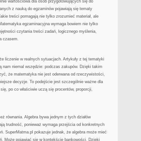
nie wartościowa dla osób przygotowujących się do
anych z nauką do egzaminów pojawiają się tematy
kie treści pomagają nie tylko zrozumieć materiał, ale
 Matematyka egzaminacyjna wymaga bowiem nie tylko
jętności czytania treści zadań, logicznego myślenia,
ia czasem.
 liczenie w realnych sytuacjach. Artykuły z tej tematyki
zą nam niemal wszędzie: podczas zakupów. Dzięki takim
yć, że matematyka nie jest oderwana od rzeczywistości,
ejsze decyzje. To podejście jest szczególnie ważne dla
się, po co właściwie uczą się procentów, proporcji,
ież równania. Algebra bywa jednym z tych działów
ają trudność, ponieważ wymaga przejścia od konkretnych
zeń. SuperMatma.pl pokazuje jednak, że algebra może mieć
ń. Może pojawiać się w kontekście bankowości. Dzięki