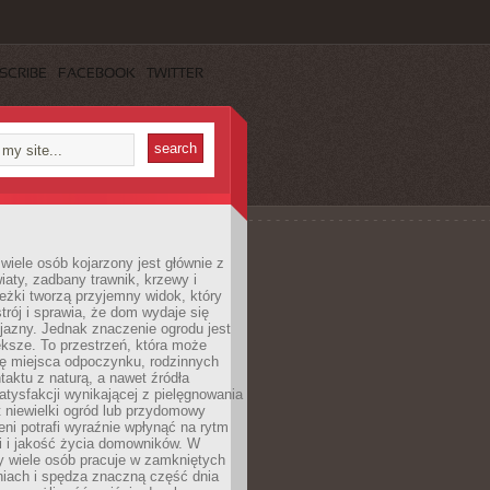
SCRIBE
FACEBOOK
TWITTER
wiele osób kojarzony jest głównie z
iaty, zadbany trawnik, krzewy i
eżki tworzą przyjemny widok, który
trój i sprawia, że dom wydaje się
yjazny. Jednak znaczenie ogrodu jest
ksze. To przestrzeń, która może
ję miejsca odpoczynku, rodzinnych
taktu z naturą, a nawet źródła
atysfakcji wynikającej z pielęgnowania
 niewielki ogród lub przydomowy
eni potrafi wyraźnie wpłynąć na rytm
i i jakość życia domowników. W
y wiele osób pracuje w zamkniętych
iach i spędza znaczną część dnia