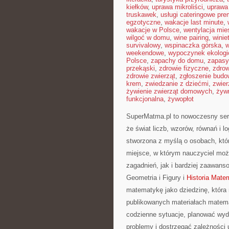
kiełków
,
uprawa mikroliści
,
uprawa
truskawek
,
usługi cateringowe pr
egzotyczne
,
wakacje last minute
,
wakacje w Polsce
,
wentylacja mie
wilgoć w domu
,
wine pairing
,
winie
survivalowy
,
wspinaczka górska
,
w
weekendowe
,
wypoczynek ekologi
Polsce
,
zapachy do domu
,
zapasy
przekąski
,
zdrowie fizyczne
,
zdrow
zdrowie zwierząt
,
zgłoszenie budo
krem
,
zwiedzanie z dziećmi
,
zwier
żywienie zwierząt domowych
,
żyw
funkcjonalna
,
żywopłot
SuperMatma.pl to nowoczesny ser
że świat liczb, wzorów, równań i 
stworzona z myślą o osobach, któ
miejsce, w którym nauczyciel mo
zagadnień, jak i bardziej zaawa
Geometria i Figury i
Historia Mate
matematykę jako dziedzinę, która n
publikowanych materiałach matema
codzienne sytuacje, planować wyd
problemy i dostrzegać zależności