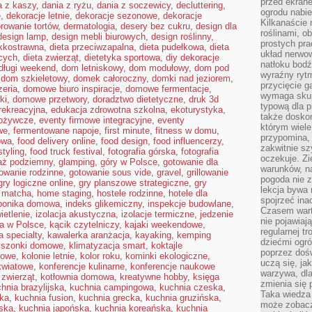
przed ekran
a z kaszy
,
dania z ryżu
,
dania z soczewicy
,
decluttering
,
ogrodu nabi
e
,
dekoracje letnie
,
dekoracje sezonowe
,
dekoracje
Kilkanaście 
rowanie tortów
,
dermatologia
,
desery bez cukru
,
design dla
roślinami, o
design lamp
,
design mebli biurowych
,
design roślinny
,
prostych pra
ekkostrawna
,
dieta przeciwzapalna
,
dieta pudełkowa
,
dieta
układ nerwo
cych
,
dieta zwierząt
,
dietetyka sportowa
,
diy dekoracje
natłoku bodź
długi weekend
,
dom letniskowy
,
dom modułowy
,
dom pod
wyraźny rytm
,
dom szkieletowy
,
domek całoroczny
,
domki nad jeziorem
,
przycięcie 
eria
,
domowe biuro inspiracje
,
domowe fermentacje
,
wymaga skupi
ki
,
domowe przetwory
,
doradztwo dietetyczne
,
druk 3d
typową dla 
 rekreacyjna
,
edukacja zdrowotna szkolna
,
ekoturystyka
,
także doskon
pożywcze
,
eventy firmowe integracyjne
,
eventy
którym wiele
we
,
fermentowane napoje
,
first minute
,
fitness w domu
,
przypomina,
owa
,
food delivery online
,
food design
,
food influencerzy
,
zakwitnie sz
styling
,
food truck festival
,
fotografia górska
,
fotografia
oczekuje. Zi
aż podziemny
,
glamping
,
góry w Polsce
,
gotowanie dla
warunków, n
owanie rodzinne
,
gotowanie sous vide
,
gravel
,
grillowanie
pogoda nie z
gry logiczne online
,
gry planszowe strategiczne
,
gry
lekcja bywa
 matcha
,
home staging
,
hostele rodzinne
,
hotele dla
spojrzeć ina
ponika domowa
,
indeks glikemiczny
,
inspekcje budowlane
,
Czasem wart
ietlenie
,
izolacja akustyczna
,
izolacje termiczne
,
jedzenie
nie pojawiaj
ra w Polsce
,
kącik czytelniczy
,
kajaki weekendowe
,
regularnej tr
 specialty
,
kawalerka aranżacja
,
kayaking
,
kemping
dziećmi ogr
iszonki domowe
,
klimatyzacja smart
,
koktajle
poprzez dośw
kowe
,
kolonie letnie
,
kolor roku
,
kominki ekologiczne
,
uczą się, ja
kwiatowe
,
konferencje kulinarne
,
konferencje naukowe
warzywa, dla
 zwierząt
,
kotłownia domowa
,
kreatywne hobby
,
księga
zmienia się 
hnia brazylijska
,
kuchnia campingowa
,
kuchnia czeska
,
Taka wiedza 
ska
,
kuchnia fusion
,
kuchnia grecka
,
kuchnia gruzińska
,
może zobacz
jska
,
kuchnia japońska
,
kuchnia koreańska
,
kuchnia