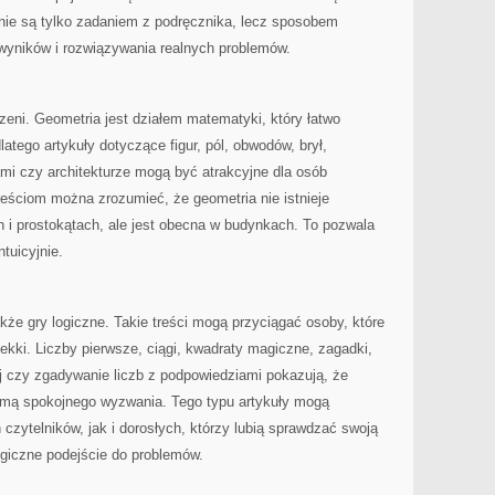
 nie są tylko zadaniem z podręcznika, lecz sposobem
 wyników i rozwiązywania realnych problemów.
rzeni. Geometria jest działem matematyki, który łatwo
atego artykuły dotyczące figur, pól, obwodów, brył,
gami czy architekturze mogą być atrakcyjne dla osób
treściom można zrozumieć, że geometria nie istnieje
h i prostokątach, ale jest obecna w budynkach. To pozwala
tuicyjnie.
że gry logiczne. Takie treści mogą przyciągać osoby, które
kki. Liczby pierwsze, ciągi, kwadraty magiczne, zagadki,
j czy zgadywanie liczb z podpowiedziami pokazują, że
mą spokojnego wyzwania. Tego typu artykuły mogą
zytelników, jak i dorosłych, którzy lubią sprawdzać swoją
ogiczne podejście do problemów.