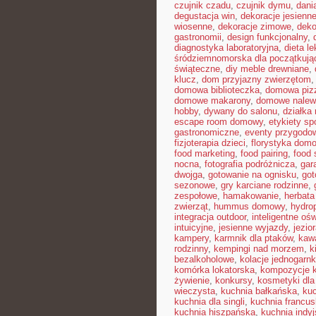
czujnik czadu
,
czujnik dymu
,
dani
degustacja win
,
dekoracje jesienn
wiosenne
,
dekoracje zimowe
,
deko
gastronomii
,
design funkcjonalny
,
diagnostyka laboratoryjna
,
dieta l
śródziemnomorska dla początkują
świąteczne
,
diy meble drewniane
,
klucz
,
dom przyjazny zwierzętom
domowa biblioteczka
,
domowa pizz
domowe makarony
,
domowe nalew
hobby
,
dywany do salonu
,
działka
escape room domowy
,
etykiety s
gastronomiczne
,
eventy przygodo
fizjoterapia dzieci
,
florystyka dom
food marketing
,
food pairing
,
food 
nocna
,
fotografia podróżnicza
,
gar
dwojga
,
gotowanie na ognisku
,
got
sezonowe
,
gry karciane rodzinne
,
zespołowe
,
hamakowanie
,
herbata
zwierząt
,
hummus domowy
,
hydro
integracja outdoor
,
inteligentne ośw
intuicyjne
,
jesienne wyjazdy
,
jezio
kampery
,
karmnik dla ptaków
,
kawa
rodzinny
,
kempingi nad morzem
,
k
bezalkoholowe
,
kolacje jednogarn
komórka lokatorska
,
kompozycje 
żywienie
,
konkursy
,
kosmetyki dla
wieczysta
,
kuchnia bałkańska
,
kuc
kuchnia dla singli
,
kuchnia francu
kuchnia hiszpańska
,
kuchnia indy