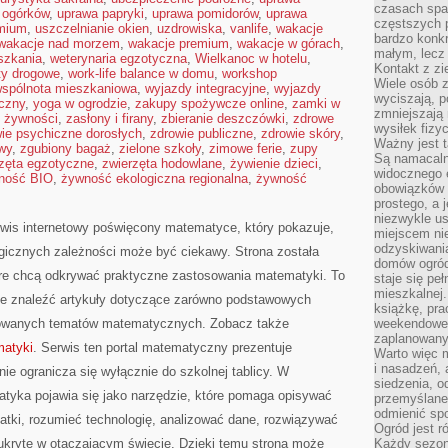
czasach spa
 ogórków
,
uprawa papryki
,
uprawa pomidorów
,
uprawa
częstszych 
emium
,
uszczelnianie okien
,
uzdrowiska
,
vanlife
,
wakacje
bardzo konkr
wakacje nad morzem
,
wakacje premium
,
wakacje w górach
,
małym, lecz
szkania
,
weterynaria egzotyczna
,
Wielkanoc w hotelu
,
Kontakt z zi
ty drogowe
,
work-life balance w domu
,
workshop
Wiele osób 
spólnota mieszkaniowa
,
wyjazdy integracyjne
,
wyjazdy
wyciszają, 
czny
,
yoga w ogrodzie
,
zakupy spożywcze online
,
zamki w
zmniejszają 
 żywności
,
zasłony i firany
,
zbieranie deszczówki
,
zdrowe
wysiłek fizy
ie psychiczne dorosłych
,
zdrowie publiczne
,
zdrowie skóry
,
Ważny jest 
wy
,
zgubiony bagaż
,
zielone szkoły
,
zimowe ferie
,
zupy
Są namacaln
zęta egzotyczne
,
zwierzęta hodowlane
,
żywienie dzieci
,
widocznego e
ność BIO
,
żywność ekologiczna regionalna
,
żywność
obowiązków 
prostego, a 
niezwykle us
wis internetowy poświęcony matematyce, który pokazuje,
miejscem nie
odzyskiwania
logicznych zależności może być ciekawy. Strona została
domów ogród
re chcą odkrywać praktyczne zastosowania matematyki. To
staje się pe
mieszkalnej.
że znaleźć artykuły dotyczące zarówno podstawowych
książkę, pra
nsowanych tematów matematycznych. Zobacz także
weekendowe p
zaplanowany,
matyki
. Serwis ten portal matematyczny prezentuje
Warto więc m
i nasadzeń, 
ie ogranicza się wyłącznie do szkolnej tablicy. W
siedzenia, o
tyka pojawia się jako narzędzie, które pomaga opisywać
przemyślane 
odmienić spo
atki, rozumieć technologię, analizować dane, rozwiązywać
Ogród jest r
 ukryte w otaczającym świecie. Dzięki temu strona może
Każdy sezon