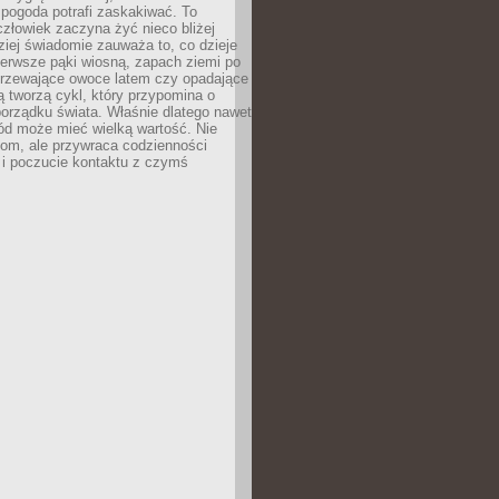
 pogoda potrafi zaskakiwać. To
człowiek zaczyna żyć nieco bliżej
dziej świadomie zauważa to, co dzieje
ierwsze pąki wiosną, zapach ziemi po
jrzewające owoce latem czy opadające
ią tworzą cykl, który przypomina o
orządku świata. Właśnie dlatego nawet
ród może mieć wielką wartość. Nie
dom, ale przywraca codzienności
 i poczucie kontaktu z czymś
.