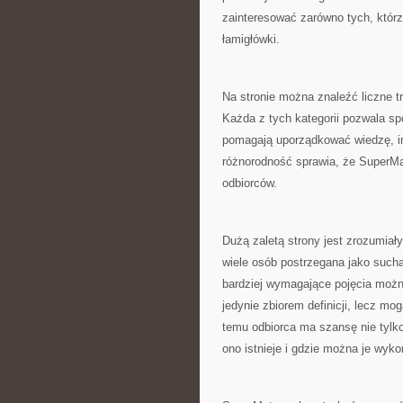
zainteresować zarówno tych, którzy
łamigłówki.
Na stronie można znaleźć liczne t
Każda z tych kategorii pozwala sp
pomagają uporządkować wiedzę, i
różnorodność sprawia, że SuperMa
odbiorców.
Dużą zaletą strony jest zrozumia
wiele osób postrzegana jako sucha
bardziej wymagające pojęcia możn
jedynie zbiorem definicji, lecz mo
temu odbiorca ma szansę nie tylko
ono istnieje i gdzie można je wyko