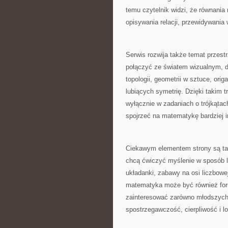
temu czytelnik widzi, że równania
opisywania relacji, przewidywania
Serwis rozwija także temat przest
połączyć ze światem wizualnym, dl
topologii, geometrii w sztuce, ori
lubiących symetrię. Dzięki takim 
wyłącznie w zadaniach o trójkątac
spojrzeć na matematykę bardziej in
Ciekawym elementem strony są tak
chcą ćwiczyć myślenie w sposób le
układanki, zabawy na osi liczbowe
matematyka może być również for
zainteresować zarówno młodszych c
spostrzegawczość, cierpliwość i l