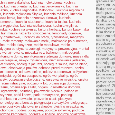
grabienie li
chnia meksykańska
,
kuchnia molekularna
,
kuchnia
więcej niż j
wa
,
kuchnia orientalna
,
kuchnia peruwiańska
,
kuchnia
Buduje też w
aszub
,
kuchnia regionalna Małopolski
,
kuchnia regionalna
może przeło
a
,
kuchnia regionalna Śląska
,
kuchnia roślinna
,
kuchnia
ekologiczną
owa letnia
,
kuchnia sezonowa zimowa
,
kuchnia
działką, by 
nomorska
,
kuchnia studencka
,
kuchnia tajska
,
kuchnia
Coraz więcej
ia węgierska
,
kuchnia wielkanocna
,
kuchnia wigilijna
,
tarasy pełne
wska
,
kuchnie na wymiar
,
kultura herbaty
,
kultura kawy
,
łąka
kilka donic 
,
last minute
,
łazienki nowoczesne
,
lemoniady domowe
,
może zmienić
oty czarterowe
,
lunchbox do pracy
,
łyżwiarstwo
,
magazyn
stanie się o
e
,
małe remonty
,
malowanie mebli
,
malowanie po numerach
,
przestrzeń p
alne
,
meble klasyczne
,
meble modułowe
,
meble
sprawczości
dycyna estetyczna zabiegi
,
medycyna prewencyjna
,
mental
niewielkiej i
ie wynajmowane
,
mieszkanie z balkonem
,
mikroogród
,
zaskakująco 
itoring w domu
,
monitorowanie zdrowia domowe
,
muzea dla
człowiek wc
two biegowe
,
nawyki żywieniowe
,
niemarnowanie jedzenia
,
otaczająceg
et friendly
,
noclegi z jacuzzi
,
noclegi z sauną
,
nocne niebo
,
istotną rolę
żowe
,
obserwacja ptaków
,
ochrona przed mrozem
,
oczko
posiłków, ro
anie drewna
,
odprawa online
,
odzież outdoorowa
,
odżywianie
Letnie wiecz
 miejski
,
ogród na parapecie
,
ogród wertykalny
,
ogród
ustawionym p
ysły
,
ogrzewanie ekologiczne
,
ogrzewanie miejskie
,
opieka
pamięć bardz
y administracyjne
,
opóźniony lot
,
organizacja domowa
,
wydarzeń. Zi
iżarni
,
organizacja szafy
,
origami
,
oświetlenie domowe
,
atmosferze. 
 ogrzewanie
,
paintball
,
pakowanie plecaka
,
pałace w
bez pośpiech
ustyczne
,
parki linowe
,
parki tematyczne
,
parkingi
może więc wz
ie chleba na zakwasie
,
pieczenie ciast
,
pieczywo
sąsiedzkie, 
we
,
pielęgnacja bonsai
,
pielęgnacja storczyków
,
pielęgnacja
wyłącznie f
anie posiłków
,
planowanie zakupów
,
pleśń w mieszkaniu
,
jest też pr
uchomości
,
podróż pociągiem
,
podróże aktywne
,
podróże
ogród może z
odróże kamperem
,
podróże kulinarne
,
podróże objazdowe
,