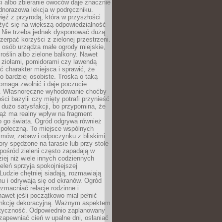
ści albo zbieranie owoców daje znacznie
ednorazowa lekcja w podręczniku.
ięź z przyrodą, która w przyszłości
żyć się na większą odpowiedzialność
. Nie trzeba jednak dysponować dużą
czerpać korzyści z zielonej przestrzeni.
 osób urządza małe ogrody miejskie,
 roślin albo zielone balkony. Nawet
z ziołami, pomidorami czy lawendą
 charakter miejsca i sprawić, że
no bardziej osobiste. Troska o taką
omaga zwolnić i daje poczucie
. Własnoręczne wyhodowanie choćby
lości bazylii czy mięty potrafi przynieść
dużo satysfakcji, bo przypomina, że
iąż ma realny wpływ na fragment
o go świata. Ogród odgrywa również
 społeczną. To miejsce wspólnych
zmów, zabaw i odpoczynku z bliskimi.
ory spędzone na tarasie lub przy stole
ośród zieleni często zapadają w
iej niż wiele innych codziennych
eleń sprzyja spokojniejszej
Ludzie chętniej siadają, rozmawiają
u i odrywają się od ekranów. Ogród
macniać relacje rodzinne i
nawet jeśli początkowo miał pełnić
unkcję dekoracyjną. Ważnym aspektem
aktyczność. Odpowiednio zaplanowany
apewniać cień w upalne dni, osłaniać