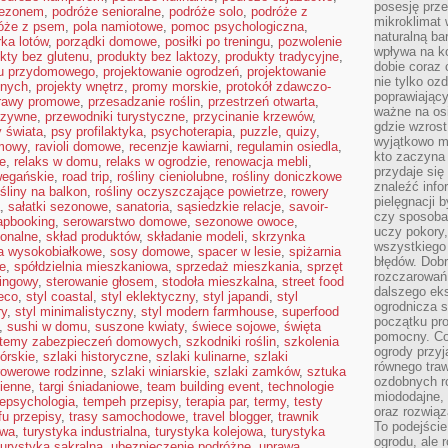
posesję prze
sezonem
,
podróże senioralne
,
podróże solo
,
podróże z
mikroklimat
óże z psem
,
pola namiotowe
,
pomoc psychologiczna
,
naturalną ba
ka lotów
,
porządki domowe
,
posiłki po treningu
,
pozwolenie
wpływa na k
kty bez glutenu
,
produkty bez laktozy
,
produkty tradycyjne
,
dobie coraz 
du przydomowego
,
projektowanie ogrodzeń
,
projektowanie
nie tylko oz
snych
,
projekty wnętrz
,
promy morskie
,
protokół zdawczo-
poprawiający
rawy promowe
,
przesadzanie roślin
,
przestrzeń otwarta
,
ważne na osi
rzywne
,
przewodniki turystyczne
,
przycinanie krzewów
,
gdzie wzros
 świata
,
psy profilaktyka
,
psychoterapia
,
puzzle
,
quizy
,
wyjątkowo 
mowy
,
ravioli domowe
,
recenzje kawiarni
,
regulamin osiedla
,
kto zaczyna 
e
,
relaks w domu
,
relaks w ogrodzie
,
renowacja mebli
,
przydaje się
wegańskie
,
road trip
,
rośliny cieniolubne
,
rośliny doniczkowe
znaleźć info
ośliny na balkon
,
rośliny oczyszczające powietrze
,
rowery
pielęgnacji b
,
sałatki sezonowe
,
sanatoria
,
sąsiedzkie relacje
,
savoir-
czy sposoba
apbooking
,
serowarstwo domowe
,
sezonowe owoce
,
uczy pokory,
ionalne
,
skład produktów
,
składanie modeli
,
skrzynka
wszystkiego 
a wysokobiałkowe
,
sosy domowe
,
spacer w lesie
,
spiżarnia
błędów. Dob
e
,
spółdzielnia mieszkaniowa
,
sprzedaż mieszkania
,
sprzęt
rozczarowań
kingowy
,
sterowanie głosem
,
stodoła mieszkalna
,
street food
dalszego ek
deco
,
styl coastal
,
styl eklektyczny
,
styl japandi
,
styl
ogrodnicza st
ry
,
styl minimalistyczny
,
styl modern farmhouse
,
superfood
początku pr
,
sushi w domu
,
suszone kwiaty
,
świece sojowe
,
święta
pomocny. Co
temy zabezpieczeń domowych
,
szkodniki roślin
,
szkolenia
ogrody przyj
górskie
,
szlaki historyczne
,
szlaki kulinarne
,
szlaki
równego tra
 rowerowe rodzinne
,
szlaki winiarskie
,
szlaki zamków
,
sztuka
ozdobnych ro
cienne
,
targi śniadaniowe
,
team building event
,
technologie
miododajne, 
lepsychologia
,
tempeh przepisy
,
terapia par
,
termy
,
testy
oraz rozwią
fu przepisy
,
trasy samochodowe
,
travel blogger
,
trawnik
To podejście
owa
,
turystyka industrialna
,
turystyka kolejowa
,
turystyka
ogrodu, ale 
turystyka sakralna
,
ubezpieczenie podróżne
,
uprawa