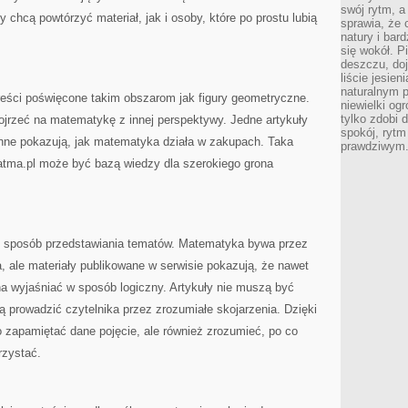
swój rytm, a
 chcą powtórzyć materiał, jak i osoby, które po prostu lubią
sprawia, że 
natury i bar
się wokół. P
deszczu, do
liście jesien
naturalnym p
reści poświęcone takim obszarom jak figury geometryczne.
niewielki og
tylko zdobi 
ojrzeć na matematykę z innej perspektywy. Jedne artykuły
spokój, rytm
nne pokazują, jak matematyka działa w zakupach. Taka
prawdziwym
tma.pl może być bazą wiedzy dla szerokiego grona
ły sposób przedstawiania tematów. Matematyka bywa przez
, ale materiały publikowane w serwisie pokazują, że nawet
a wyjaśniać w sposób logiczny. Artykuły nie muszą być
gą prowadzić czytelnika przez zrozumiałe skojarzenia. Dzięki
 zapamiętać dane pojęcie, ale również zrozumieć, po co
rzystać.