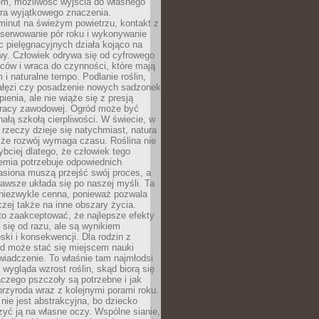
em, możliwość wyjścia do własnego
era wyjątkowego znaczenia.
minut na świeżym powietrzu, kontakt z
bserwowanie pór roku i wykonywanie
c pielęgnacyjnych działa kojąco na
wy. Człowiek odrywa się od cyfrowego
ców i wraca do czynności, które mają
 i naturalne tempo. Podlanie roślin,
gałęzi czy posadzenie nowych sadzonek
enia, ale nie wiąże się z presją
pracy zawodowej. Ogród może być
ałą szkołą cierpliwości. W świecie, w
 rzeczy dzieje się natychmiast, natura
 że rozwój wymaga czasu. Roślina nie
ybciej dlatego, że człowiek tego
emia potrzebuje odpowiednich
asiona muszą przejść swój proces, a
awsze układa się po naszej myśli. Ta
 niezwykle cenna, ponieważ pozwala
czej także na inne obszary życia.
o zaakceptować, że najlepsze efekty
ą się od razu, ale są wynikiem
oski i konsekwencji. Dla rodzin z
ód może stać się miejscem nauki
iadczenie. To właśnie tam najmłodsi
k wygląda wzrost roślin, skąd biorą się
czego pszczoły są potrzebne i jak
przyroda wraz z kolejnymi porami roku.
nie jest abstrakcyjna, bo dziecko
yć ją na własne oczy. Wspólne sianie,