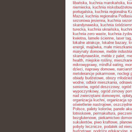
libańska
,
kuchnia marokańska
,
ku
niemiecka
,
kuchnia niskobudżeto
portugalska
,
kuchnia regionalna K
Mazur
,
kuchnia regionalna Podlasi
sezonowa jesienna
,
kuchnia sezon
skandynawska
,
kuchnia śródziem
turecka
,
kuchnia ukraińska
,
kuchn
kuchnia zero waste
,
kuchnia żydo
kwietna
,
lamele ścienne
,
laser tag
lokalne atrakcje
,
lokalne bazary
,
l
energii
,
majówka
,
małe mieszkani
marynaty domowe
,
meble industri
skandynawskie
,
meble z palet
,
me
health
,
miejskie rośliny
,
mieszkan
mikrowyprawy
,
mindful eating
,
mon
dzieci
,
naprawy domowe
,
narciars
nietolerancje pokarmowe
,
noclegi p
obiady budżetowe
,
obozy młodzie
wodne
,
odbiór mieszkania
,
odnawi
seniorów
,
ogród deszczowy
,
ogród
wypoczynkowy
,
ogród zimowy pom
nad zwierzętami domowymi
,
opłat
organizacja kuchni
,
organizacja sp
oświetlenie nastrojowe
,
oszczędne
Polsce
,
palety kolorów
,
panele ak
lotniskowe
,
permakultura
,
pieczen
bezglutenowe
,
piekarnictwo domo
sukulentów
,
piwo kraftowe
,
planow
pobyty lecznicze
,
podatek od nier
budżetowe
,
podróże edukacyjne
,
p