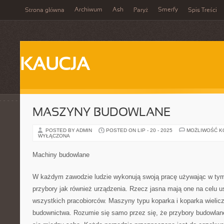
Archiwum
Ash
Smerfy
Strona główna
Paryż
Spis Treści
KAUCJA
MASZYNY BUDOWLANE
POSTED BY ADMIN
POSTED ON LIP - 20 - 2025
MOŻLIWOŚĆ 
WYŁĄCZONA
Machiny budowlane
W każdym zawodzie ludzie wykonują swoją pracę używając w tym
przybory jak również urządzenia. Rzecz jasna mają one na celu u
wszystkich pracobiorców. Maszyny typu koparka i koparka wielic
budownictwa. Rozumie się samo przez się, że przybory budowlan