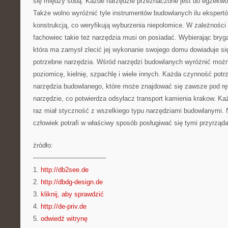
się między sobą. Każde narzędzie przeznaczone jest do egzekwo
Także wolno wyróżnić tyle instrumentów budowlanych ilu ekspert
konstrukcją, co weryfikują wyburzenia niepolomice. W zależności 
fachowiec takie też narzędzia musi on posiadać. Wybierając bry
która ma zamysł zlecić jej wykonanie swojego domu dowiaduje si
potrzebne narzędzia. Wśród narzędzi budowlanych wyróżnić możn
poziomicę, kielnię, szpachlę i wiele innych. Każda czynność potr
narzędzia budowlanego, które może znajdować się zawsze pod rę
narzędzie, co potwierdza odsyłacz transport kamienia krakow. Ka
raz miał styczność z wszelkiego typu narzędziami budowlanymi. 
człowiek potrafi w właściwy sposób posługiwać się tymi przyrząd
źródło:
———————————
1.
http://db2see.de
2.
http://dbdg-design.de
3.
kliknij, aby sprawdzić
4.
http://de-priv.de
5.
odwiedź witrynę