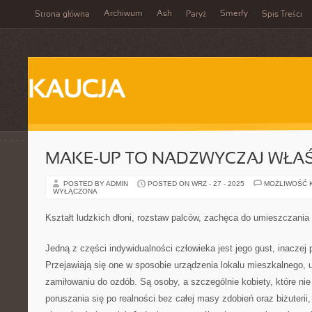
Archiwum
Ash
Smerfy
Strona główna
Paryż
Spis Treści
KAUCJA
MAKE-UP TO NADZWYCZAJ WŁA
POSTED BY ADMIN
POSTED ON WRZ - 27 - 2025
MOŻLIWOŚĆ 
WYŁĄCZONA
Kształt ludzkich dłoni, rozstaw palców, zachęca do umieszczania
Jedną z części indywidualności człowieka jest jego gust, inaczej 
Przejawiają się one w sposobie urządzenia lokalu mieszkalnego, u
zamiłowaniu do ozdób. Są osoby, a szczególnie kobiety, które ni
poruszania się po realności bez całej masy zdobień oraz biżuterii, 