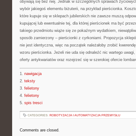
obywają się bez niej. Jednak w szczególnych sprawach życiowy
wybór jakiegoś elementu biżuterii, na przykład pierścionka. Koszt
które kupuje się w sklepach jubilerskich nie zawsze muszą odpo
kupującej lub ewentualnie tej, dla której pierścionek ma być pr
takiego przedmiotu wiąże się ze pokaźnym wydatkiem, niewątpliw
sposób zamierzony – pierścionki z cyrkoniami. Propozycja sklepó
nie jest identyczna, więc na początek należałoby zrobić kwerend
wzoru pierścionka. Jeżeli nie uda się odnaleźć nic wartego uwagi
oferty antykwariatów oraz rozejrzeć się w szerokiej ofercie lomba
1.
nawigacja
2.
teksty
3.
felietony
4.
felietony
5.
spis tresci
CATEGORIES:
ROBOTYZACJA I AUTOMATYZACJA PRZEMYSŁU
Comments are closed.