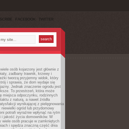
SCRIBE
FACEBOOK
TWITTER
wiele osób kojarzony jest głównie z
iaty, zadbany trawnik, krzewy i
eżki tworzą przyjemny widok, który
trój i sprawia, że dom wydaje się
yjazny. Jednak znaczenie ogrodu jest
ksze. To przestrzeń, która może
ję miejsca odpoczynku, rodzinnych
taktu z naturą, a nawet źródła
atysfakcji wynikającej z pielęgnowania
 niewielki ogród lub przydomowy
eni potrafi wyraźnie wpłynąć na rytm
i i jakość życia domowników. W
y wiele osób pracuje w zamkniętych
iach i spędza znaczną część dnia