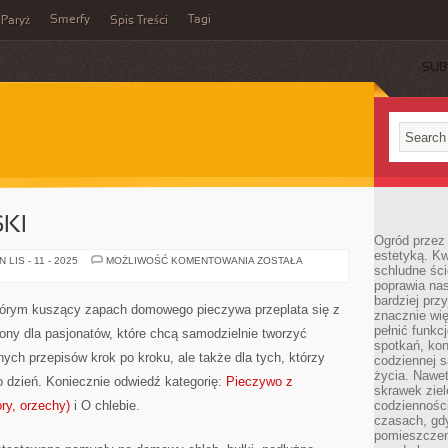
Smerfy
Tagi
Paryż
Spis Treści
SUB
KI
Ogród przez 
estetyką. Kw
MAKARON
LIS - 11 - 2025
MOŻLIWOŚĆ KOMENTOWANIA
ZOSTAŁA
schludne ści
I
KLUSKI
poprawia nas
bardziej prz
którym kuszący zapach domowego pieczywa przeplata się z
znacznie wię
pełnić funkc
zony dla pasjonatów, które chcą samodzielnie tworzyć
spotkań, kon
ych przepisów krok po kroku, ale także dla tych, którzy
codziennej s
życia. Nawet
o dzień. Koniecznie odwiedź kategorię:
Pieczywo z
skrawek ziel
ry, orzechy)
i O chlebie.
codziennośc
czasach, gd
pomieszczen