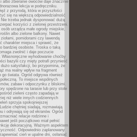
ści albo zbieranie owoców daje znacznie
ednorazowa lekcja w podręczniku.
ięź z przyrodą, która w przyszłości
żyć się na większą odpowiedzialność
. Nie trzeba jednak dysponować dużą
czerpać korzyści z zielonej przestrzeni.
 osób urządza małe ogrody miejskie,
 roślin albo zielone balkony. Nawet
z ziołami, pomidorami czy lawendą
 charakter miejsca i sprawić, że
no bardziej osobiste. Troska o taką
omaga zwolnić i daje poczucie
. Własnoręczne wyhodowanie choćby
lości bazylii czy mięty potrafi przynieść
dużo satysfakcji, bo przypomina, że
iąż ma realny wpływ na fragment
o go świata. Ogród odgrywa również
 społeczną. To miejsce wspólnych
zmów, zabaw i odpoczynku z bliskimi.
ory spędzone na tarasie lub przy stole
ośród zieleni często zapadają w
iej niż wiele innych codziennych
eleń sprzyja spokojniejszej
Ludzie chętniej siadają, rozmawiają
u i odrywają się od ekranów. Ogród
macniać relacje rodzinne i
nawet jeśli początkowo miał pełnić
unkcję dekoracyjną. Ważnym aspektem
aktyczność. Odpowiednio zaplanowany
apewniać cień w upalne dni, osłaniać