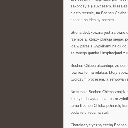
zakończy się sukcesem. Niezależn
ciasto ręcznie, na Bochen Chleba 
szanse na idealny bochen.
Strona dedykowana jest zarówno do
rzemiosła, którzy planują sięgać 
idą w parze z wypiekami na dług
żeliwnego garnka i inspiracjami z 
Bochen Chleba akcentuje, że domow
również forma relaksu, który spow
twórczym procesem, a serwowanie
Na stronie Bochen Chleba znajdzi
koszyki do wyrastania, ostre żyle
temu Bochen Chleba pełni rolę k
podanie chleba na stół.
Charakterystyczną cechą Bochen C