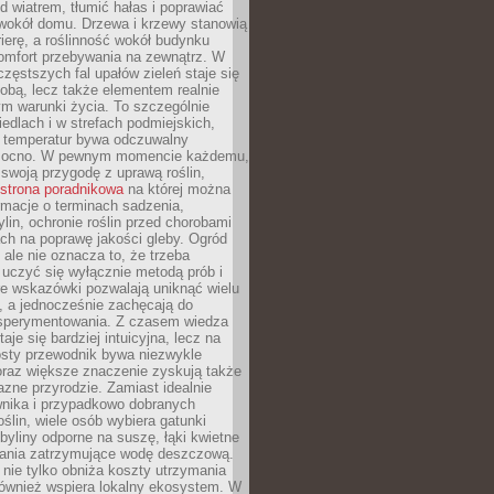
d wiatrem, tłumić hałas i poprawiać
 wokół domu. Drzewa i krzewy stanowią
rierę, a roślinność wokół budynku
omfort przebywania na zewnątrz. W
częstszych fal upałów zieleń staje się
dobą, lecz także elementem realnie
m warunki życia. To szczególnie
edlach i w strefach podmiejskich,
t temperatur bywa odczuwalny
mocno. W pewnym momencie każdemu,
swoją przygodę z uprawą roślin,
strona poradnikowa
na której można
rmacje o terminach sadzenia,
ylin, ochronie roślin przed chorobami
ch na poprawę jakości gleby. Ogród
 ale nie oznacza to, że trzeba
uczyć się wyłącznie metodą prób i
re wskazówki pozwalają uniknąć wielu
, a jednocześnie zachęcają do
sperymentowania. Z czasem wiedza
aje się bardziej intuicyjna, lecz na
osty przewodnik bywa niezwykle
raz większe znaczenie zyskują także
azne przyrodzie. Zamiast idealnie
wnika i przypadkowo dobranych
ślin, wiele osób wybiera gatunki
byliny odporne na suszę, łąki kwietne
zania zatrzymujące wodę deszczową.
 nie tylko obniża koszty utrzymania
również wspiera lokalny ekosystem. W