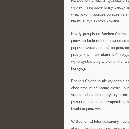
Na Bochen Chleba znajdziesz prze
wypieki, nietypowe formy pieczywa
wrażliwych i twórcze połączenia s
nie musi być skomplikowane.
Każdy przepis na Bochen Chleba j
pierwsze kroki mógł z pewnością s
poprzez wyrastanie, aż po piecze
praktycznymi poradami, które wyja
wykorzystać parę w piekarniku, a t
kondycji.
Bochen Chleba to nie wyłącznie zb
chcą zrozumieć naturę ciasta i 
stronie odnajdziesz artykuły, któr
pszenną, znaczenie temperatury pr
trwałość pieczywa.
W Bochen Chleba kładziemy nacisk
aby czytelnik mógł mieć pewność, 