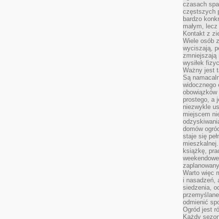
czasach spa
częstszych 
bardzo konkr
małym, lecz
Kontakt z zi
Wiele osób 
wyciszają, 
zmniejszają 
wysiłek fizy
Ważny jest 
Są namacaln
widocznego e
obowiązków 
prostego, a 
niezwykle us
miejscem nie
odzyskiwania
domów ogród
staje się pe
mieszkalnej.
książkę, pra
weekendowe p
zaplanowany,
Warto więc m
i nasadzeń, 
siedzenia, o
przemyślane 
odmienić spo
Ogród jest r
Każdy sezon