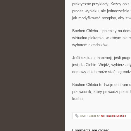
praktyczne przykłady. Każdy opis 
proces wypieku, ale jednocześnie 
jak modyfikować przepisy, aby st
Bochen Chleba – przepisy na domow
wirtualna piekarnia, w którym nie
wyborem składników.
Jeśli szukasz inspiracji, jeśli pr
jest dla Ciebie. Wejdź, wybierz ar
domowy chleb może stać się cod
Bochen Chleba to Twoje centrum d
przewodnik, który prowadzi przez
kuchni.
CATEGORIES:
NIERUCHOMOŚCI
Comments are closed.