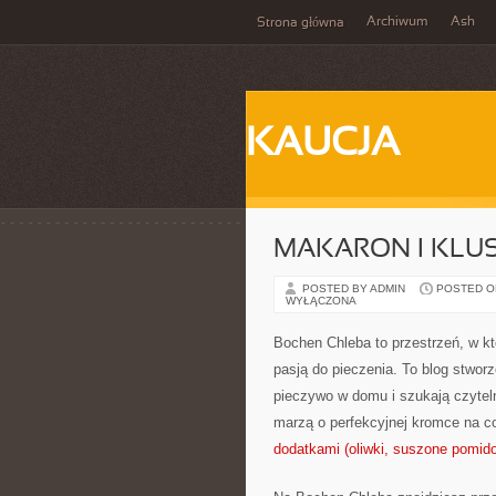
Archiwum
Ash
Strona główna
KAUCJA
MAKARON I KLUS
POSTED BY ADMIN
POSTED ON 
WYŁĄCZONA
Bochen Chleba to przestrzeń, w 
pasją do pieczenia. To blog stwor
pieczywo w domu i szukają czyteln
marzą o perfekcyjnej kromce na c
dodatkami (oliwki, suszone pomido