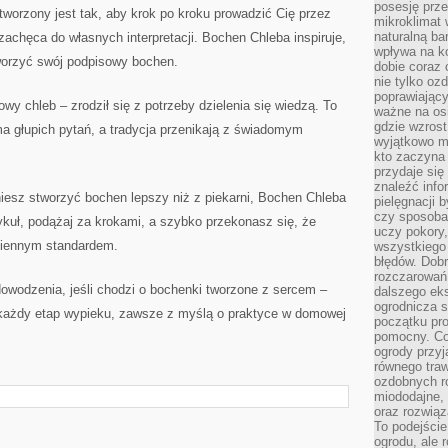
posesję prze
tworzony jest tak, aby krok po kroku prowadzić Cię przez
mikroklimat
naturalną ba
zachęca do własnych interpretacji. Bochen Chleba inspiruje,
wpływa na k
worzyć swój podpisowy bochen.
dobie coraz 
nie tylko oz
poprawiający
y chleb – zrodził się z potrzeby dzielenia się wiedzą. To
ważne na osi
gdzie wzros
 ma głupich pytań, a tradycja przenikają z świadomym
wyjątkowo 
kto zaczyna 
przydaje się
znaleźć info
agniesz stworzyć bochen lepszy niż z piekarni, Bochen Chleba
pielęgnacji b
czy sposoba
tykuł, podążaj za krokami, a szybko przekonasz się, że
uczy pokory,
ziennym standardem.
wszystkiego 
błędów. Dob
rozczarowań
owodzenia, jeśli chodzi o bochenki tworzone z sercem –
dalszego ek
ogrodnicza st
 każdy etap wypieku, zawsze z myślą o praktyce w domowej
początku pr
pomocny. Co
ogrody przyj
równego tra
ozdobnych ro
miododajne, 
oraz rozwią
To podejście
ogrodu, ale 