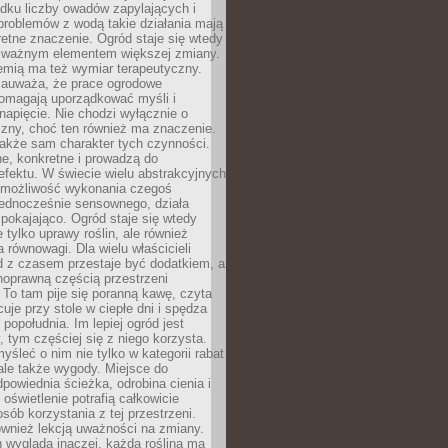
dku liczby owadów zapylających i
problemów z wodą takie działania mają
etne znaczenie. Ogród staje się wtedy
 ważnym elementem większej zmiany.
emią ma też wymiar terapeutyczny.
zauważa, że prace ogrodowe
pomagają uporządkować myśli i
napięcie. Nie chodzi wyłącznie o
czny, choć ten również ma znaczenie.
także sam charakter tych czynności.
e, konkretne i prowadzą do
fektu. W świecie wielu abstrakcyjnych
możliwość wykonania czegoś
jednocześnie sensownego, działa
pokajająco. Ogród staje się wtedy
 tylko uprawy roślin, ale również
 równowagi. Dla wielu właścicieli
 z czasem przestaje być dodatkiem, a
łnoprawną częścią przestrzeni
 To tam pije się poranną kawę, czyta
cuje przy stole w ciepłe dni i spędza
opołudnia. Im lepiej ogród jest
 tym częściej się z niego korzysta.
yśleć o nim nie tylko w kategorii rabat
ale także wygody. Miejsce do
dpowiednia ścieżka, odrobina cienia i
oświetlenie potrafią całkowicie
sób korzystania z tej przestrzeni.
ównież lekcją uważności na zmiany.
 wygląda inaczej, każda roślina ma