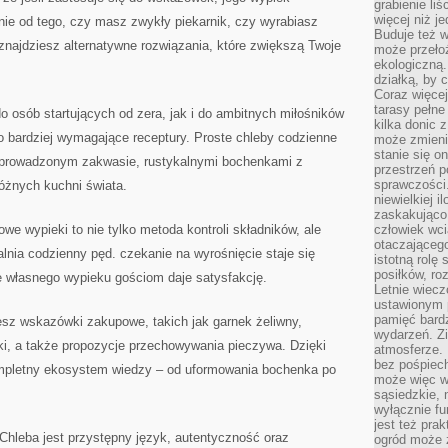
grabienie li
więcej niż j
ie od tego, czy masz zwykły piekarnik, czy wyrabiasz
Buduje też w
znajdziesz alternatywne rozwiązania, które zwiększą Twoje
może przeło
ekologiczną
działką, by 
Coraz więcej
tarasy pełne
 osób startujących od zera, jak i do ambitnych miłośników
kilka donic 
po bardziej wymagające receptury. Proste chleby codzienne
może zmienić
stanie się o
o prowadzonym zakwasie, rustykalnymi bochenkami z
przestrzeń p
sprawczości
różnych kuchni świata.
niewielkiej i
zaskakująco 
e wypieki to nie tylko metoda kontroli składników, ale
człowiek wc
otaczająceg
alnia codzienny pęd. czekanie na wyrośnięcie staje się
istotną rolę
posiłków, ro
 własnego wypieku gościom daje satysfakcję.
Letnie wiecz
ustawionym p
pamięć bardz
esz wskazówki zakupowe, takich jak garnek żeliwny,
wydarzeń. Zi
tki, a także propozycje przechowywania pieczywa. Dzięki
atmosferze. 
bez pośpiech
ompletny ekosystem wiedzy – od uformowania bochenka po
może więc wz
sąsiedzkie, 
wyłącznie f
jest też pr
hleba jest przystępny język, autentyczność oraz
ogród może z