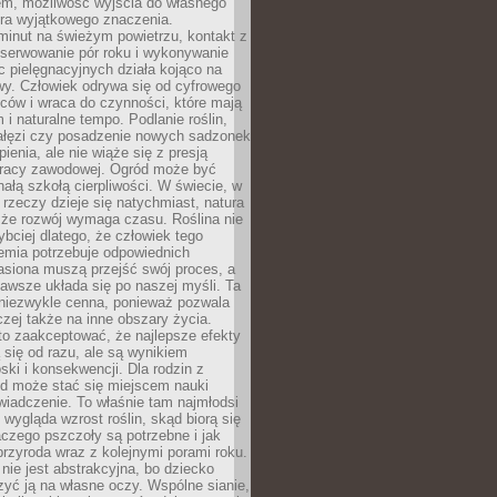
em, możliwość wyjścia do własnego
era wyjątkowego znaczenia.
minut na świeżym powietrzu, kontakt z
bserwowanie pór roku i wykonywanie
c pielęgnacyjnych działa kojąco na
wy. Człowiek odrywa się od cyfrowego
ców i wraca do czynności, które mają
 i naturalne tempo. Podlanie roślin,
gałęzi czy posadzenie nowych sadzonek
enia, ale nie wiąże się z presją
pracy zawodowej. Ogród może być
ałą szkołą cierpliwości. W świecie, w
 rzeczy dzieje się natychmiast, natura
 że rozwój wymaga czasu. Roślina nie
ybciej dlatego, że człowiek tego
emia potrzebuje odpowiednich
asiona muszą przejść swój proces, a
awsze układa się po naszej myśli. Ta
 niezwykle cenna, ponieważ pozwala
czej także na inne obszary życia.
o zaakceptować, że najlepsze efekty
ą się od razu, ale są wynikiem
oski i konsekwencji. Dla rodzin z
ód może stać się miejscem nauki
iadczenie. To właśnie tam najmłodsi
k wygląda wzrost roślin, skąd biorą się
czego pszczoły są potrzebne i jak
przyroda wraz z kolejnymi porami roku.
nie jest abstrakcyjna, bo dziecko
yć ją na własne oczy. Wspólne sianie,