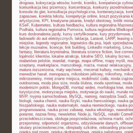
drogowa
,
koloryzacja włosów
,
kombi
,
komiks
,
kompetencje cyfro
komunikacja bez przemocy
,
koncentracja
,
konkursy przedmiotow
konsole do gier
,
konsultacja psychologiczna
,
konteneryzacja
,
kon
zapasowe
,
korekta tekstu
,
korepetycje online
,
koszt pozyskania k
artystyczne
,
KPI
,
kreatywne pisanie
,
kredyt obrotowy
,
królik mini
KSeF
,
Kubernetes
,
kultura feedbacku
,
kultura regionalna Mazows
Podhala
,
kultura regionalna Pomorza
,
kultura regionalna Wielkopol
kurs doskonalenia jazdy
,
kursy certyfikowane
,
kury przydomowe
,
ładowarki do aut elektrycznych
,
laktacja
,
Laravel
,
LARP
,
leasing 
miejskie
,
legendy regionalne
,
legowisko dla psa
,
lejek sprzedażow
lekcje muzealne
,
licencje
,
link building
,
LinkedIn marketing
,
Linux
fantasy
,
literatura kryminalna
,
literatura science fiction
,
live comm
lojalność klientów
,
lokalne atrakcje
,
lokalne SEO
,
lokalny biznes
,
malarstwo polskie
,
mandat
,
manga
,
mapa offline
,
mapy myśli
,
mar
szeptany
,
marketplace
,
marszobiegi
,
marża
,
masaż relaksacyjny
matura rozszerzona
,
maty węchowe
,
mecenat kultury
,
mechanik 
menedżer haseł
,
menopauza
,
mikrobiom jelitowy
,
mikrofony
,
mikr
mikroserwisy
,
mniej znane miejsca
,
mobilność ciała
,
moda ciążo
outdoorowa
,
moda plus size
,
moda ślubna
,
moda sportowa
,
moda 
modernizm polski
,
MongoDB
,
montaż wideo
,
morfologia krwi
,
moto
turystyczne
,
motoryzacja miejska
,
motywacja do nauki
,
murale mi
MVP
,
myjnia samochodowa
,
MySQL
,
naming
,
narzędzia SaaS
,
na
biologii
,
nauka chemii
,
nauka fizyki
,
nauka francuskiego
,
nauka ge
hiszpańskiego
,
nauka matematyki
,
nauka niemieckiego
,
nauka po
programowania
,
nauka przez zabawę
,
nauka włoskiego
,
nawodnie
poranne
,
nazwa firmy
,
newsletter
,
Node.js
,
NoSQL
,
notatki Cornell
przeciwkleszczowa
,
obsługa posprzedażowa
,
ochrona marki
,
ochr
przeponowy
,
odporność organizmu
,
odzyskiwanie danych
,
offboar
okulary przeciwsłoneczne
,
olimpiady szkolne
,
onboarding pracown
opieka nad psem
,
opieka okołoporodowa
,
opieka paliatywna
,
opie