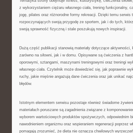
Tematyka strony obejmuje fitness, kulturystykę, ćwiczenia siłowe
z wykorzystaniem ciężaru własnego ciała, trening funkcjonalny, car
jogę, pilates oraz różnorodne formy rekreacji. Dzięki temu serwis 
rozpoczynających swoją przygodę ze sportem, jak i do tych, którzy
swoją sprawność fizyczną i stale poszukują nowych inspiracji.
Dużą część publikacji stanowią materiały dotyczące aktywności
zarówno na siłowni, jak i w domu. Opisywane są ćwiczenia z hant
oporowymi, sztangami, maszynami treningowymi oraz treningi wy
własnego ciała. Czytelnik może dowiedzieć się, jak poprawnie 
ruchy, jakie mięśnie angażują dane ćwiczenia oraz jak unikać naj
błędów.
Istotnym elementem serwisu pozostaje również świadome żywien
materiałach poruszane są zagadnienia związane z komponowanie
wyborem wartościowych produktów spożywczych, odpowiednim b
nawodnieniem organizmu oraz wspieraniem regeneracji poprzez wł
pomagają zrozumieć, że dieta nie oznacza chwilowych wyrzeczeń,