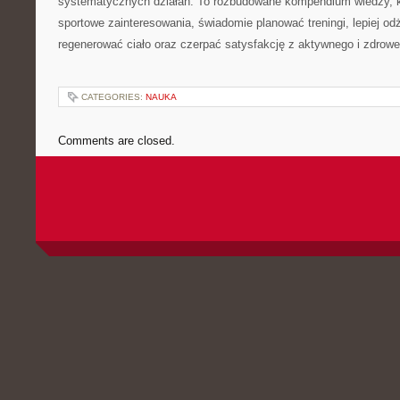
systematycznych działań. To rozbudowane kompendium wiedzy, k
sportowe zainteresowania, świadomie planować treningi, lepiej od
regenerować ciało oraz czerpać satysfakcję z aktywnego i zdrowe
CATEGORIES:
NAUKA
Comments are closed.