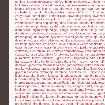
seniora
,
bezpieczeństwo w podróży
,
bezpieczeństwo w szkole
,
be
biblioteka szkolna
,
biblioteki lokalne
,
bieganie rekreacyjne
,
biegani
kolana
,
ból pleców
,
bunkry
,
buty skórzane
,
buty sportowe
,
carshar
cholesterol
,
chomik
,
choroby odkleszczowe
,
chóry
,
CI CD
,
ciśnien
zabytkowe
,
compliance
,
content plan
,
coworking lokalny
,
ćwiczeni
firmy
,
cyfrowy detoks
,
czujniki IoT
,
czyszczenie uszu psa
,
czytan
zrozumieniem
,
data engineering
,
data science
,
debata oksfordzka
zadań
,
demencja
,
design system
,
detailing wnętrza
,
DevOps
,
dia
dieta BARF
,
digitalizacja zdjęć
,
Django
,
Docker
,
dom kultury
,
dom 
doradztwo zawodowe
,
dostępność cyfrowa
,
dotacje dla firm
,
doży
dropshipping
,
drukowanie żywiczne
,
due diligence
,
dysleksja
,
dzia
dziennik wdzięczności
,
e-faktury
,
edukacja licealna
,
edukacja Mon
edukacja specjalna
,
edukacja STEM
,
edukacja wczesnoszkolna
,
egzamin praktyczny
,
egzamin teoretyczny
,
eko jazda
,
ekopodróże
elektrolity
,
elektronika DIY
,
elektryk samochodowy
,
email marketi
ćwiczenia
,
eseistyka
,
etyka AI
,
etykiety kurierskie
,
faktura elektr
aluminiowe
,
festyn rodzinny
,
Figma
,
fiszki
,
fizjoprofilaktyka
,
Flask
franczyza lokalna
,
frontend
,
fryzury damskie
,
fryzury męskie
,
fulf
domowe
,
garderoba minimalistyczna
,
garncarstwo
,
gekon lamparc
grafika wektorowa
,
granice osobiste
,
granty kulturalne
,
GraphQL
,
gwara regionalna
,
gwarancja
,
hamulce
,
headless CMS
,
higiena ja
higiena wzroku
,
historia lokalna
,
historia pojazdu
,
hotel dla psa
,
hu
hurtownie danych
,
hybryda plug-in
,
identyfikacja marki
,
ikonografi
improwizacja teatralna
,
Instagram Reels
,
instrukcje stanowiskowe
insulinooporność
,
integracja sensoryczna
,
integracje API
,
intelig
inteligentny termostat
,
internat
,
internet satelitarny
,
inwestor anioł
świąteczne
,
jazda defensywna
,
jednoosobowa działalność
,
joga d
publikacji
,
kalistenika
,
kamera internetowa
,
kampanie sezonowe
,
kota
,
karma sucha dla psa
,
kasa fiskalna online
,
kastracja kota
,
k
przyszłości
,
kino domowe
,
kleszcze u psa
,
klimatyzacja samoch