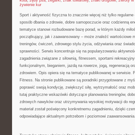
kota
,
zęby psa
,
zegarki
,
znak towarowy
,
znaki drogowe
,
zwroty w 
żywienie kur
Sport i aktywność fizyczna to znacznie więcej niż tylko regularne 
sposób dbania o zdrowie, dobre samopoczucie oraz codzienną ene
tematyce stanowi rozbudowane bazę porad, w którym każdy miłoś
początkujący, jak i zaawansowany – może znaleźć wartościowe m
treningów, ćwiczeń, zdrowego stylu życia, odżywiania oraz świad
sprawności. Serwis koncentruje się na popularyzowaniu aktywnośc
zagadnienia związane z siłownią, fitnessem, sportami rekreacyjny
funkcjonalnym, bieganiem, jazdą na rowerze, jogą, regeneracją 
zdrowiem. Opis opiera się na tematyce publikowanej w serwisie.
Fitness. Na stronie publikowane są poradniki przygotowane z my
poprawić swoją kondycję, zwiększyć siłę, wytrzymałość oraz mobi
tutaj praktyczne wskazówki dotyczące planowania treningów, dob
zdrowych nawyków oraz utrzymywania wysokiej motywacji do regu
materiał został poświęcony konkretnemu zagadnieniu, dzięki cze
odpowiadające aktualnym potrzebom i poziomowi zaawansowania