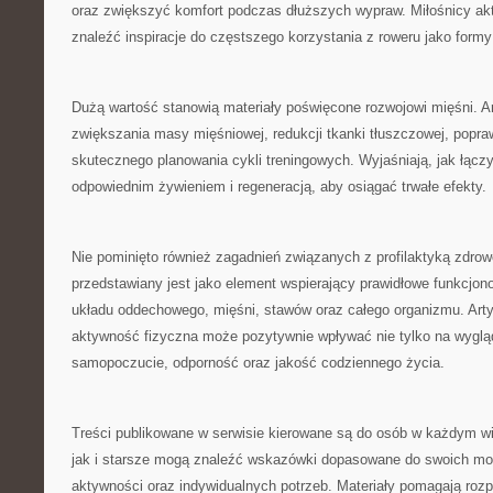
oraz zwiększyć komfort podczas dłuższych wypraw. Miłośnicy 
znaleźć inspiracje do częstszego korzystania z roweru jako form
Dużą wartość stanowią materiały poświęcone rozwojowi mięśni. A
zwiększania masy mięśniowej, redukcji tkanki tłuszczowej, popraw
skutecznego planowania cykli treningowych. Wyjaśniają, jak łącz
odpowiednim żywieniem i regeneracją, aby osiągać trwałe efekty.
Nie pominięto również zagadnień związanych z profilaktyką zdrow
przedstawiany jest jako element wspierający prawidłowe funkcjon
układu oddechowego, mięśni, stawów oraz całego organizmu. Arty
aktywność fizyczna może pozytywnie wpływać nie tylko na wygląd
samopoczucie, odporność oraz jakość codziennego życia.
Treści publikowane w serwisie kierowane są do osób w każdym w
jak i starsze mogą znaleźć wskazówki dopasowane do swoich mo
aktywności oraz indywidualnych potrzeb. Materiały pomagają roz