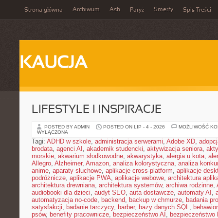
Archiwum
Ash
Smerfy
Strona główna
Paryż
Spis Treści
KAUCJA
LIFESTYLE I INSPIRACJE
POSTED BY ADMIN
POSTED ON LIP - 4 - 2026
MOŻLIWOŚĆ K
WYŁĄCZONA
Tagi:
ADHD w szkole
,
administracja serwerami
,
Adobe XD
,
adopcj
brodata
,
agenci AI
,
akademik studencki
,
aktywizacja seniora
,
akt
morskie
,
akwarium słodkowodne
,
akwarystyka
,
alergia u kota
,
ale
Allegro
,
Alzheimer
,
Amazon
,
analiza kolorystyczna
,
analiza konkur
anime
,
aparaty słuchowe
,
aplikacje cross-platform
,
aplikacje des
podróżnicze
,
aplikacje PWA
,
aplikacje webowe
,
architektura aplika
architektura drewniana
,
architektura systemów
,
archiwa rodzinne
,
audiobooki dla dzieci
,
audyt SEO
,
auta dostawcze
,
automaty AI
,
automatyzacja no-code
,
backend
,
backup w chmurze
,
badania pro
satysfakcji
,
badanie tarczycy
,
barber
,
bazy danych SQL
,
behawior
psów
,
benefity pracownicze
,
bezpieczeństwo AI
,
bezpieczeństwo h