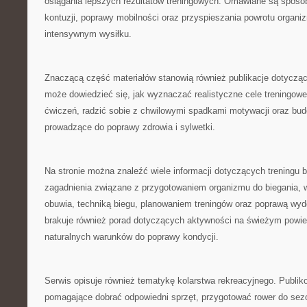
osiągania lepszych rezultatów treningowych. Omawiane są sposo
kontuzji, poprawy mobilności oraz przyspieszania powrotu organi
intensywnym wysiłku.
Znaczącą część materiałów stanowią również publikacje dotycząc
może dowiedzieć się, jak wyznaczać realistyczne cele treningow
ćwiczeń, radzić sobie z chwilowymi spadkami motywacji oraz bud
prowadzące do poprawy zdrowia i sylwetki.
Na stronie można znaleźć wiele informacji dotyczących treningu
zagadnienia związane z przygotowaniem organizmu do biegania,
obuwia, techniką biegu, planowaniem treningów oraz poprawą wyd
brakuje również porad dotyczących aktywności na świeżym powie
naturalnych warunków do poprawy kondycji.
Serwis opisuje również tematykę kolarstwa rekreacyjnego. Publik
pomagające dobrać odpowiedni sprzęt, przygotować rower do sezo