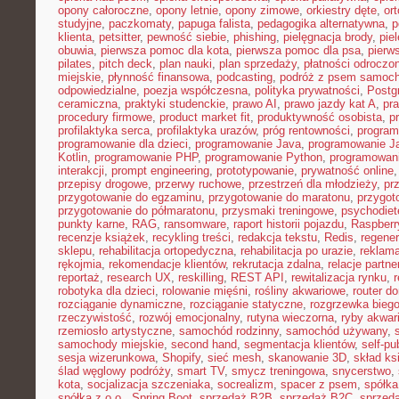
opony całoroczne
,
opony letnie
,
opony zimowe
,
orkiestry dęte
,
or
studyjne
,
paczkomaty
,
papuga falista
,
pedagogika alternatywna
,
p
klienta
,
petsitter
,
pewność siebie
,
phishing
,
pielęgnacja brody
,
pie
obuwia
,
pierwsza pomoc dla kota
,
pierwsza pomoc dla psa
,
pierw
pilates
,
pitch deck
,
plan nauki
,
plan sprzedaży
,
płatności odroczo
miejskie
,
płynność finansowa
,
podcasting
,
podróż z psem samoc
odpowiedzialne
,
poezja współczesna
,
polityka prywatności
,
Postg
ceramiczna
,
praktyki studenckie
,
prawo AI
,
prawo jazdy kat A
,
pr
procedury firmowe
,
product market fit
,
produktywność osobista
,
p
profilaktyka serca
,
profilaktyka urazów
,
próg rentowności
,
program
programowanie dla dzieci
,
programowanie Java
,
programowanie Ja
Kotlin
,
programowanie PHP
,
programowanie Python
,
programowani
interakcji
,
prompt engineering
,
prototypowanie
,
prywatność online
przepisy drogowe
,
przerwy ruchowe
,
przestrzeń dla młodzieży
,
pr
przygotowanie do egzaminu
,
przygotowanie do maratonu
,
przygot
przygotowanie do półmaratonu
,
przysmaki treningowe
,
psychodiet
punkty karne
,
RAG
,
ransomware
,
raport historii pojazdu
,
Raspberr
recenzje książek
,
recykling treści
,
redakcja tekstu
,
Redis
,
regener
sklepu
,
rehabilitacja ortopedyczna
,
rehabilitacja po urazie
,
reklama
rękojmia
,
rekomendacje klientów
,
rekrutacja zdalna
,
relacje partne
reportaż
,
research UX
,
reskilling
,
REST API
,
rewitalizacja rynku
,
robotyka dla dzieci
,
rolowanie mięśni
,
rośliny akwariowe
,
router d
rozciąganie dynamiczne
,
rozciąganie statyczne
,
rozgrzewka bieg
rzeczywistość
,
rozwój emocjonalny
,
rutyna wieczorna
,
ryby akwar
rzemiosło artystyczne
,
samochód rodzinny
,
samochód używany
,
samochody miejskie
,
second hand
,
segmentacja klientów
,
self-pu
sesja wizerunkowa
,
Shopify
,
sieć mesh
,
skanowanie 3D
,
skład ks
ślad węglowy podróży
,
smart TV
,
smycz treningowa
,
snycerstwo
,
kota
,
socjalizacja szczeniaka
,
socrealizm
,
spacer z psem
,
spółka
spółka z o.o.
,
Spring Boot
,
sprzedaż B2B
,
sprzedaż B2C
,
sprzeda