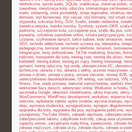
telefoniczna
,
sprzęt audio
,
SQLite
,
stabilizacja
,
stand-up polski
,
s
zawodowy
,
sterylizacja kota
,
stłuczka
,
stomatologia zachowawcz
marki
,
streaming
,
stres przewlekły
,
stroje regionalne
,
struktury da
domowe
,
styl biznesowy
,
styl casual
,
styl formalny
,
styl smart ca
stypendia
,
sukcesja firmy
,
SUV
,
Svelte
,
światło niebieskie
,
światł
świetlica wiejska
,
świnka morska
,
Symfony
,
system OKR
,
szafa 
podróżne
,
szczepienie kota
,
szczepienie psa
,
szelki dla psa
,
szk
prywatna
,
szkolenia zawodowe online
,
sztuka partycypacyjna
,
szt
czytanie
,
szyfrowanie danych
,
tańce ludowe
,
teatr amatorski
,
teat
SEO
,
techniki oddechowe
,
techniki uczenia się
,
teleopieka
,
terapi
pedagogiczna
,
terminal
,
terminal w telefonie
,
terrarium
,
testowani
integracyjne
,
testy jednostkowe
,
TikTok marketing
,
tkactwo
,
tłuma
rodzinne
,
transporter dla kota
,
trening core
,
trening dla dzieci
,
tren
kettlebell
,
trening kobiet
,
trening po ciąży
,
trening równowagi
,
tren
gumami
,
tuning optyczny
,
typ urody
,
ubezpieczenie AC
,
ubezpiec
techniczne
,
ubrania z lnu
,
ubrania z wełny
,
uczenie maszynowe
,
u
umowa o dzieło
,
umowa o pracę
,
umowa zlecenie
,
umowy B2B
,
u
uwierzytelnianie dwuskładnikowe
,
UX writing
,
van rodzinny
,
VIN
,
v
fitness
,
Vue
,
wada postawy
,
warsztat samochodowy
,
wartość klie
wektorowe bazy danych
,
weterynarz online
,
Wielkanoc w hotelu
,
W
wizytówka Google
,
własność intelektualna
,
włosy kręcone
,
włosy 
WooCommerce
,
WordPress development
,
workation
,
wsparcie kr
rodzinne
,
wybielanie zębów
,
wybór studiów
,
wycena startupu
,
wyci
oleju
,
wymiana studencka
,
wynagrodzenia
,
wynajem długotermino
wyprawka dla kota
,
wyprawka dla psa
,
wystąpienia publiczne
,
wys
youngtimery
,
YouTube Shorts
,
zabawki węchowe
,
zabezpieczenie 
zabezpieczenie lakieru
,
zabytkowe kościoły
,
zakup auta używane
zapachy unisex
,
zarządzanie małą firmą
,
zawieszenie
,
zdrowie h
zdrowie mężczyzn
,
zdrowie oczu
,
zdrowie słuchu
,
zdrowie w podr