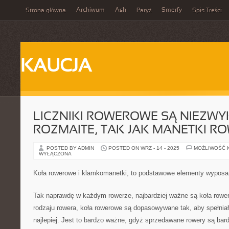
Archiwum
Ash
Smerfy
Strona główna
Paryż
Spis Treści
KAUCJA
LICZNIKI ROWEROWE SĄ NIEZWY
ROZMAITE, TAK JAK MANETKI 
POSTED BY ADMIN
POSTED ON WRZ - 14 - 2025
MOŻLIWOŚĆ 
WYŁĄCZONA
Koła rowerowe i klamkomanetki, to podstawowe elementy wyposa
Tak naprawdę w każdym rowerze, najbardziej ważne są koła rowe
rodzaju rowera, koła rowerowe są dopasowywane tak, aby spełniał
najlepiej. Jest to bardzo ważne, gdyż sprzedawane rowery są bar