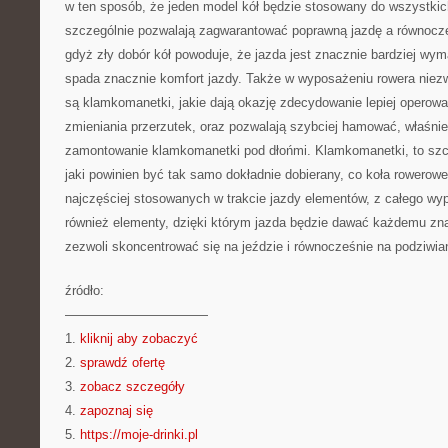
w ten sposób, że jeden model kół będzie stosowany do wszystkic
szczególnie pozwalają zagwarantować poprawną jazdę a równocze
gdyż zły dobór kół powoduje, że jazda jest znacznie bardziej wy
spada znacznie komfort jazdy. Także w wyposażeniu rowera niez
są klamkomanetki, jakie dają okazję zdecydowanie lepiej operowa
zmieniania przerzutek, oraz pozwalają szybciej hamować, właśni
zamontowanie klamkomanetki pod dłońmi. Klamkomanetki, to szc
jaki powinien być tak samo dokładnie dobierany, co koła rowerowe,
najczęściej stosowanych w trakcie jazdy elementów, z całego wy
również elementy, dzięki którym jazda będzie dawać każdemu zna
zezwoli skoncentrować się na jeździe i równocześnie na podziwian
źródło:
———————————
1.
kliknij aby zobaczyć
2.
sprawdź ofertę
3.
zobacz szczegóły
4.
zapoznaj się
5.
https://moje-drinki.pl