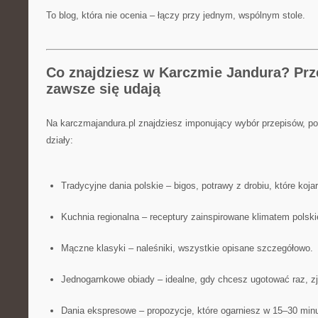
To blog, która nie ocenia – łączy przy jednym, wspólnym stole.
Co znajdziesz w Karczmie Jandura? Prze
zawsze się udają
Na karczmajandura.pl znajdziesz imponujący wybór przepisów, p
działy:
Tradycyjne dania polskie – bigos, potrawy z drobiu, które koj
Kuchnia regionalna – receptury zainspirowane klimatem polskie
Mączne klasyki – naleśniki, wszystkie opisane szczegółowo.
Jednogarnkowe obiady – idealne, gdy chcesz ugotować raz, zje
Dania ekspresowe – propozycje, które ogarniesz w 15–30 minu