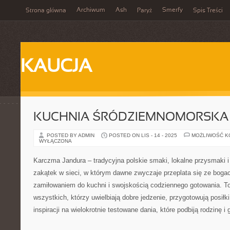
Archiwum
Ash
Smerfy
Strona główna
Paryż
Spis Treści
KAUCJA
KUCHNIA ŚRÓDZIEMNOMORSKA 
POSTED BY ADMIN
POSTED ON LIS - 14 - 2025
MOŻLIWOŚĆ 
WYŁĄCZONA
Karczma Jandura – tradycyjna polskie smaki, lokalne przysmaki i 
zakątek w sieci, w którym dawne zwyczaje przeplata się ze bo
zamiłowaniem do kuchni i swojskością codziennego gotowania. To 
wszystkich, którzy uwielbiają dobre jedzenie, przygotowują posiłk
inspiracji na wielokrotnie testowane dania, które podbiją rodzinę i 