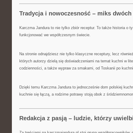
Tradycja i nowoczesność – miks dwóch
Karczma Jandura to nie tylko zbiór receptur. To także historia o t
funkcjonować we współczesnym świecie.
Na stronie odnajdziesz nie tylko klasyczne receptury, lecz równi
których autorzy dzielą się doświadczeniami na temat kuchni w liter
codzienności, a także wypraw za smakami, od Toskanii po kuchni
Dzięki temu Karczma Jandura to jednocześnie dom polskiej kuchni,
kuchnie się łączą, a rodzime potrawy stoją obok z śródziemnomo
Redakcja z pasją – ludzie, którzy uwiel
Za treściami na karczmajandura.pl stoi grupa współpracowników, 