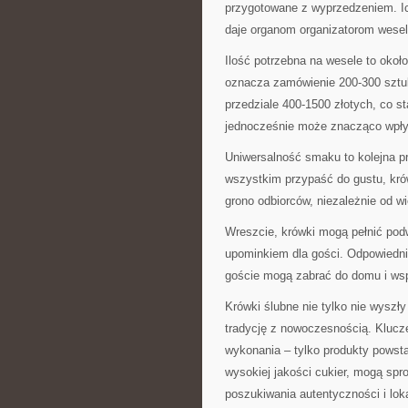
przygotowane z wyprzedzeniem. Ic
daje organom organizatorom wesel
Ilość potrzebna na wesele to oko
oznacza zamówienie 200-300 sztuk
przedziale 400-1500 złotych, co s
jednocześnie może znacząco wpły
Uniwersalność smaku to kolejna p
wszystkim przypaść do gustu, kr
grono odbiorców, niezależnie od wi
Wreszcie, krówki mogą pełnić pod
upominkiem dla gości. Odpowiedni
goście mogą zabrać do domu i ws
Krówki ślubne nie tylko nie wyszł
tradycję z nowoczesnością. Klucz
wykonania – tylko produkty powsta
wysokiej jakości cukier, mogą sp
poszukiwania autentyczności i lo