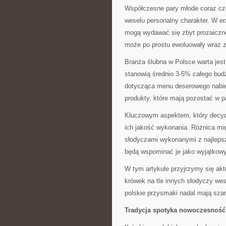
Współczesne pary młode coraz czę
weselu personalny charakter. W e
mogą wydawać się zbyt prozaiczne
może po prostu ewoluowały wraz z
Branża ślubna w Polsce warta jest
stanowią średnio 3-5% całego bud
dotycząca menu deserowego nabie
produkty, które mają pozostać w p
Kluczowym aspektem, który decyd
ich jakość wykonania. Różnica m
słodyczami wykonanymi z najleps
będą wspominać je jako wyjątkowy
W tym artykule przyjrzymy się ak
krówek na tle innych słodyczy wes
polskie przysmaki nadal mają sza
Tradycja spotyka nowoczesność