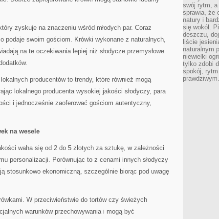
swój rytm, a
sprawia, że 
natury i bar
się wokół. P
który zyskuje na znaczeniu wśród młodych par. Coraz
deszczu, do
co podaje swoim gościom. Krówki wykonane z naturalnych,
liście jesien
naturalnym p
iadają na te oczekiwania lepiej niż słodycze przemysłowe
niewielki og
dodatków.
tylko zdobi 
spokój, rytm
prawdziwym
lokalnych producentów to trendy, które również mogą
jąc lokalnego producenta wysokiej jakości słodyczy, para
ości i jednocześnie zaoferować gościom autentyczny,
wek na wesele
kości waha się od 2 do 5 złotych za sztukę, w zależności
mu personalizacji. Porównując to z cenami innych słodyczy
cją stosunkowo ekonomiczną, szczególnie biorąc pod uwagę
rówkami. W przeciwieństwie do tortów czy świeżych
ecjalnych warunków przechowywania i mogą być