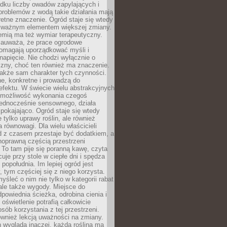
dku liczby owadów zapylających i
problemów z wodą takie działania mają
etne znaczenie. Ogród staje się wtedy
 ważnym elementem większej zmiany.
emią ma też wymiar terapeutyczny.
zauważa, że prace ogrodowe
pomagają uporządkować myśli i
napięcie. Nie chodzi wyłącznie o
czny, choć ten również ma znaczenie.
także sam charakter tych czynności.
e, konkretne i prowadzą do
fektu. W świecie wielu abstrakcyjnych
możliwość wykonania czegoś
jednocześnie sensownego, działa
pokajająco. Ogród staje się wtedy
 tylko uprawy roślin, ale również
 równowagi. Dla wielu właścicieli
 z czasem przestaje być dodatkiem, a
łnoprawną częścią przestrzeni
 To tam pije się poranną kawę, czyta
cuje przy stole w ciepłe dni i spędza
opołudnia. Im lepiej ogród jest
 tym częściej się z niego korzysta.
yśleć o nim nie tylko w kategorii rabat
ale także wygody. Miejsce do
dpowiednia ścieżka, odrobina cienia i
oświetlenie potrafią całkowicie
sób korzystania z tej przestrzeni.
ównież lekcją uważności na zmiany.
 wygląda inaczej, każda roślina ma