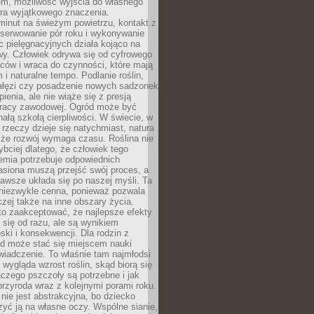
em, możliwość wyjścia do własnego
era wyjątkowego znaczenia.
minut na świeżym powietrzu, kontakt z
bserwowanie pór roku i wykonywanie
c pielęgnacyjnych działa kojąco na
wy. Człowiek odrywa się od cyfrowego
ców i wraca do czynności, które mają
 i naturalne tempo. Podlanie roślin,
gałęzi czy posadzenie nowych sadzonek
enia, ale nie wiąże się z presją
pracy zawodowej. Ogród może być
ałą szkołą cierpliwości. W świecie, w
 rzeczy dzieje się natychmiast, natura
 że rozwój wymaga czasu. Roślina nie
ybciej dlatego, że człowiek tego
emia potrzebuje odpowiednich
asiona muszą przejść swój proces, a
awsze układa się po naszej myśli. Ta
 niezwykle cenna, ponieważ pozwala
czej także na inne obszary życia.
o zaakceptować, że najlepsze efekty
ą się od razu, ale są wynikiem
oski i konsekwencji. Dla rodzin z
ód może stać się miejscem nauki
iadczenie. To właśnie tam najmłodsi
k wygląda wzrost roślin, skąd biorą się
czego pszczoły są potrzebne i jak
przyroda wraz z kolejnymi porami roku.
nie jest abstrakcyjna, bo dziecko
yć ją na własne oczy. Wspólne sianie,