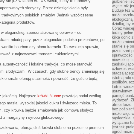
ły się już w latach 50. XX wieku, kiedy to stanowiły
grabienie li
więcej niż j
importowanych słodyczy. Przez dziesięciolecia były
Buduje też w
może przeło
 tradycyjnych polskich smaków. Jednak współczesne
ekologiczną
 kategoria produktów.
działką, by 
Coraz więcej
i w eleganckiej, spersonalizowanej oprawie – od
tarasy pełne
kilka donic 
kami młodej pary, przez eleganckie pudełka prezentowe, po
może zmienić
stanie się o
wanilia bourbon czy słona karmela. Ta ewolucja sprawia,
przestrzeń p
rować z najnowszymi trendami cukierniczymi.
sprawczości
niewielkiej i
 autentyczność i lokalne tradycje, co może stanowić
zaskakująco 
człowiek wc
i słodyczami. W czasach, gdy ślubne trendy zmieniają się
otaczająceg
istotną rolę
skie smaki oferują stabilność i pewność, że goście będą
posiłków, ro
Letnie wiecz
ustawionym p
pamięć bardz
z jakością. Najlepsze
krówki ślubne
powstają nadal według
wydarzeń. Zi
ego masła, wysokiej jakości cukru i świeżego mleka. To
atmosferze. 
bez pośpiech
tym, czy krówka będzie smakowała jak domowa słodycz
może więc wz
kt z margaryny i syropu glukozowego.
sąsiedzkie, 
wyłącznie f
jest też pr
oczekiwania, oferują dziś krówki ślubne na poziomie premium
ogród może z