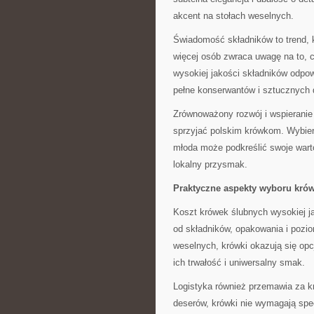
akcent na stołach weselnych.
Świadomość składników to trend, 
więcej osób zwraca uwagę na to, 
wysokiej jakości składników odpow
pełne konserwantów i sztucznych 
Zrównoważony rozwój i wspieranie 
sprzyjać polskim krówkom. Wybiera
młoda może podkreślić swoje wart
lokalny przysmak.
Praktyczne aspekty wyboru kró
Koszt krówek ślubnych wysokiej ja
od składników, opakowania i pozio
weselnych, krówki okazują się op
ich trwałość i uniwersalny smak.
Logistyka również przemawia za k
deserów, krówki nie wymagają sp