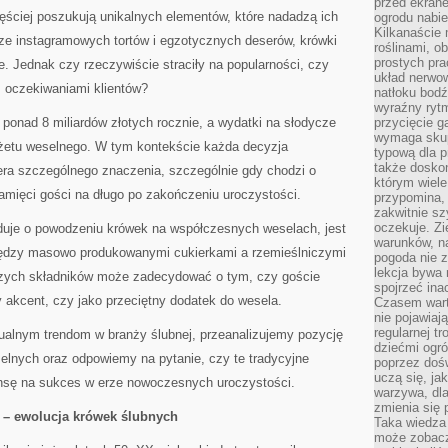
przed ekran
ściej poszukują unikalnych elementów, które nadadzą ich
ogrodu nabi
Kilkanaście 
rze instagramowych tortów i egzotycznych deserów, krówki
roślinami, o
prostych pra
. Jednak czy rzeczywiście straciły na popularności, czy
układ nerwo
 oczekiwaniami klientów?
natłoku bodź
wyraźny rytm
 ponad 8 miliardów złotych rocznie, a wydatki na słodycze
przycięcie 
wymaga skupi
żetu weselnego. W tym kontekście każda decyzja
typową dla 
także doskon
ra szczególnego znaczenia, szczególnie gdy chodzi o
którym wiele
amięci gości na długo po zakończeniu uroczystości.
przypomina,
zakwitnie sz
oczekuje. Zi
uje o powodzeniu krówek na współczesnych weselach, jest
warunków, n
iędzy masowo produkowanymi cukierkami a rzemieślniczymi
pogoda nie z
lekcja bywa
zych składników może zadecydować o tym, czy goście
spojrzeć ina
 akcent, czy jako przeciętny dodatek do wesela.
Czasem wart
nie pojawiaj
regularnej tr
tualnym trendom w branży ślubnej, przeanalizujemy pozycję
dziećmi ogr
elnych oraz odpowiemy na pytanie, czy te tradycyjne
poprzez dośw
uczą się, ja
nsę na sukces w erze nowoczesnych uroczystości.
warzywa, dla
zmienia się 
 – ewolucja krówek ślubnych
Taka wiedza 
może zobacz