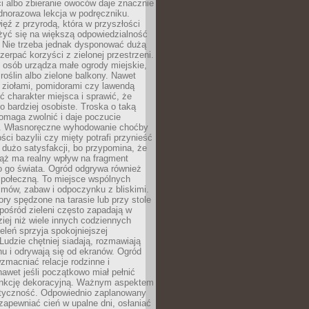
ści albo zbieranie owoców daje znacznie
ednorazowa lekcja w podręczniku.
ięź z przyrodą, która w przyszłości
żyć się na większą odpowiedzialność
. Nie trzeba jednak dysponować dużą
czerpać korzyści z zielonej przestrzeni.
 osób urządza małe ogrody miejskie,
 roślin albo zielone balkony. Nawet
z ziołami, pomidorami czy lawendą
 charakter miejsca i sprawić, że
no bardziej osobiste. Troska o taką
omaga zwolnić i daje poczucie
. Własnoręczne wyhodowanie choćby
lości bazylii czy mięty potrafi przynieść
dużo satysfakcji, bo przypomina, że
iąż ma realny wpływ na fragment
o go świata. Ogród odgrywa również
 społeczną. To miejsce wspólnych
zmów, zabaw i odpoczynku z bliskimi.
ory spędzone na tarasie lub przy stole
ośród zieleni często zapadają w
iej niż wiele innych codziennych
eleń sprzyja spokojniejszej
Ludzie chętniej siadają, rozmawiają
u i odrywają się od ekranów. Ogród
macniać relacje rodzinne i
nawet jeśli początkowo miał pełnić
unkcję dekoracyjną. Ważnym aspektem
aktyczność. Odpowiednio zaplanowany
apewniać cień w upalne dni, osłaniać