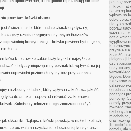
ganckich opakowaniach, które godnie reprezentują się obok
posesję prze
mikroklimat
ji.
naturalną ba
wpływa na k
żnia premium krówki ślubne
dobie coraz 
nie tylko oz
jest świeże masło, które nadaje charakterystyczny,
poprawiający
ważne na osi
kania przy użyciu margaryny czy innych tłuszczów
gdzie wzros
wyjątkowo 
eż odpowiednią konsystencję – krówka powinna być miękka,
kto zaczyna 
nie tłusta.
przydaje się
znaleźć info
m krówek to zawsze cukier biały kryształ najwyższej
pielęgnacji b
czy sposoba
nadawać słodyczy nieprzyjemny posmak lub wpływać na jej
uczy pokory,
wszystkiego 
apewnia odpowiedni poziom słodyczy bez przytłaczania
błędów. Dob
.
rozczarowań
dalszego ek
lejny niezbędny składnik, który wpływa na końcową jakość
ogrodnicza st
początku pr
 się tylko do smaku – odpowiada również za kremową
pomocny. Co
ogrody przyj
or krówek. Substytuty mleczne mogą znacząco obniżyć
równego tra
ozdobnych ro
miododajne, 
oraz rozwią
y jak składniki. Najlepsze krówki powstają w małych kotłach,
To podejście
turze, co pozwala na uzyskanie odpowiedniej konsystencji.
ogrodu, ale 