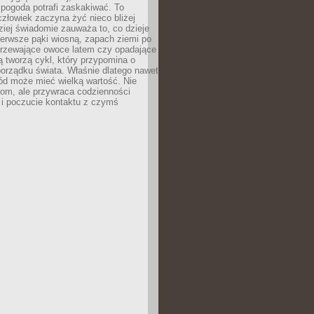
 pogoda potrafi zaskakiwać. To
człowiek zaczyna żyć nieco bliżej
dziej świadomie zauważa to, co dzieje
ierwsze pąki wiosną, zapach ziemi po
jrzewające owoce latem czy opadające
ią tworzą cykl, który przypomina o
orządku świata. Właśnie dlatego nawet
ród może mieć wielką wartość. Nie
dom, ale przywraca codzienności
 i poczucie kontaktu z czymś
.