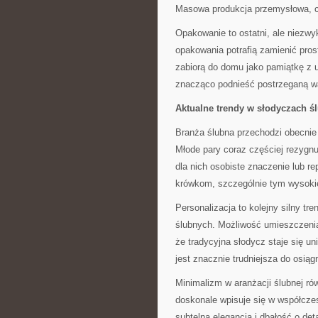
Masowa produkcja przemysłowa, c
Opakowanie to ostatni, ale niezwy
opakowania potrafią zamienić pros
zabiorą do domu jako pamiątkę z 
znacząco podnieść postrzeganą wa
Aktualne trendy w słodyczach ś
Branża ślubna przechodzi obecnie
Młode pary coraz częściej rezygn
dla nich osobiste znaczenie lub rep
krówkom, szczególnie tym wysokie
Personalizacja to kolejny silny t
ślubnych. Możliwość umieszczenia 
że tradycyjna słodycz staje się u
jest znacznie trudniejsza do osią
Minimalizm w aranżacji ślubnej r
doskonale wpisuje się w współcze
subtelna elegancja i dbałość o de