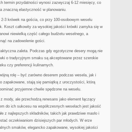
h termin przydatności wynosi zazwyczaj 6-12 miesięcy, co
a znaczną elastyczność w planowaniu.
ło 2-3 krówek na gościa, co przy 100-osobowym weselu
. Koszt całkowity za wysokiej jakości krówki zamyka się w
tanowi niewielką część całego budżetu weselnego, a
nąć na zadowolenie gości.
raktyczna zaleta. Podczas gdy egzotyczne desery mogą nie
ówki o tradycyjnym smaku są akceptowane przez szerokie
eku czy preferencji kulinarnych.
wójną rolę – być zarówno deserem podczas wesela, jak i
o zapakowane, stają się pamiątką z uroczystości, którą
pominać przyjemne chwile spędzone na weselu.
y z mody, ale przechodzą renesans jako element łączący
em do ich sukcesu na współczesnych weselach jest jakość
łe z najlepszych składników, takich jak prawdziwe masło i
rostać oczekiwaniom dzisiejszych par młodych. W erze
kalnych smaków, elegancko zapakowane, wysokiej jakości