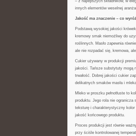
– z najlepszych składników, w ele
innych elementów weselnej aranżac
Jakość ma znaczenie – co wyró
Podstawą wysokiej jakości krówek 
kremowy smak niemożliwy do uzys
roślinnych. Masło zapewnia równi
ale nie rozpadać się, kremowa, ale 
Cukier używany w produkcji premiu
jakości. Tańsze substytuty mogą 
trwałość. Dobrej jakości cukier z
delikatnych smaków masła i mleka
Mleko w proszku pełnotłuste to ko
produktu. Jego rola nie ogranicza
teksturę i charakterystyczny kol
jakość końcowego produktu.
Proces produkcji jest równie ważn
przy ściśle kontrolowanej tempera