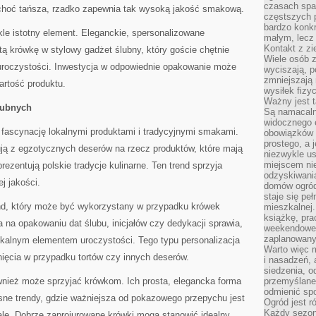
czasach spa
hoć tańsza, rzadko zapewnia tak wysoką jakość smakową.
częstszych 
bardzo konkr
kle istotny element. Eleganckie, spersonalizowane
małym, lecz
Kontakt z zi
tą krówkę w stylowy gadżet ślubny, który goście chętnie
Wiele osób 
uroczystości. Inwestycja w odpowiednie opakowanie może
wyciszają, 
zmniejszają 
rtość produktu.
wysiłek fizy
Ważny jest 
lubnych
Są namacaln
widocznego e
 fascynację lokalnymi produktami i tradycyjnymi smakami.
obowiązków 
prostego, a 
ują z egzotycznych deserów na rzecz produktów, które mają
niezwykle us
miejscem nie
rezentują polskie tradycje kulinarne. Ten trend sprzyja
odzyskiwania
j jakości.
domów ogród
staje się pe
rend, który może być wykorzystany w przypadku krówek
mieszkalnej.
książkę, pra
na opakowaniu dat ślubu, inicjałów czy dedykacji sprawia,
weekendowe p
zaplanowany,
nikalnym elementem uroczystości. Tego typu personalizacja
Warto więc m
gnięcia w przypadku tortów czy innych deserów.
i nasadzeń, 
siedzenia, o
ównież może sprzyjać krówkom. Ich prosta, elegancka forma
przemyślane 
odmienić spo
sne trendy, gdzie ważniejsza od pokazowego przepychu jest
Ogród jest r
Każdy sezon
tale. Dobrze zaprojurowane krówki mogą stanowić idealny