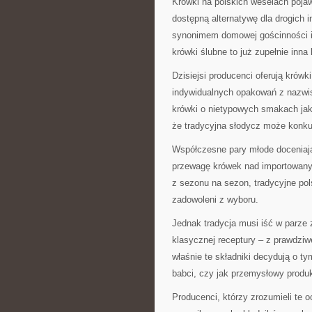
Krówki na polskich weselach pojawi
dostępną alternatywę dla drogich 
synonimem domowej gościnności i
krówki ślubne to już zupełnie inna
Dzisiejsi producenci oferują krówk
indywidualnych opakowań z nazwis
krówki o nietypowych smakach jak 
że tradycyjna słodycz może konku
Współczesne pary młode doceniają
przewagę krówek nad importowanym
z sezonu na sezon, tradycyjne pol
zadowoleni z wyboru.
Jednak tradycja musi iść w parze 
klasycznej receptury – z prawdziw
właśnie te składniki decydują o 
babci, czy jak przemysłowy produ
Producenci, którzy zrozumieli te 