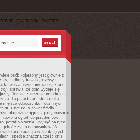
SCRIBE
FACEBOOK
TWITTER
wiele osób kojarzony jest głównie z
iaty, zadbany trawnik, krzewy i
eżki tworzą przyjemny widok, który
trój i sprawia, że dom wydaje się
yjazny. Jednak znaczenie ogrodu jest
ksze. To przestrzeń, która może
ję miejsca odpoczynku, rodzinnych
taktu z naturą, a nawet źródła
atysfakcji wynikającej z pielęgnowania
 niewielki ogród lub przydomowy
eni potrafi wyraźnie wpłynąć na rytm
i i jakość życia domowników. W
y wiele osób pracuje w zamkniętych
iach i spędza znaczną część dnia