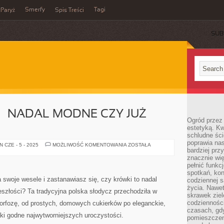
Smerfy
Tagi
Paryż
Spis Treści
SUB
– NADAL MODNE CZY JUŻ
Ogród przez 
estetyką. Kw
schludne ści
poprawia nas
KRÓWKI
 CZE - 5 - 2025
MOŻLIWOŚĆ KOMENTOWANIA
ZOSTAŁA
bardziej prz
ŚLUBNE
–
znacznie wię
NADAL
pełnić funkc
MODNE
CZY
spotkań, kon
JUŻ
swoje wesele i zastanawiasz się, czy krówki to nadal
codziennej s
NIE?
życia. Nawet
eszłości? Ta tradycyjna polska słodycz przechodziła w
skrawek ziel
codziennośc
orfozę, od prostych, domowych cukierków po eleganckie,
czasach, gd
i godne najwytworniejszych uroczystości.
pomieszczen