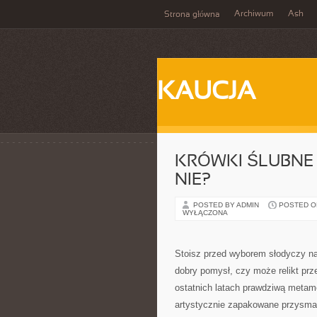
Archiwum
Ash
Strona główna
KAUCJA
KRÓWKI ŚLUBNE 
NIE?
POSTED BY ADMIN
POSTED ON
WYŁĄCZONA
Stoisz przed wyborem słodyczy na 
dobry pomysł, czy może relikt prz
ostatnich latach prawdziwą metam
artystycznie zapakowane przysmak