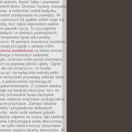
d wiatrem, tłumić hałas i poprawiać
 wokół domu. Drzewa i krzewy stanowią
rierę, a roślinność wokół budynku
omfort przebywania na zewnątrz. W
częstszych fal upałów zieleń staje się
dobą, lecz także elementem realnie
m warunki życia. To szczególnie
edlach i w strefach podmiejskich,
t temperatur bywa odczuwalny
mocno. W pewnym momencie każdemu,
swoją przygodę z uprawą roślin,
strona poradnikowa
na której można
rmacje o terminach sadzenia,
ylin, ochronie roślin przed chorobami
ch na poprawę jakości gleby. Ogród
 ale nie oznacza to, że trzeba
uczyć się wyłącznie metodą prób i
re wskazówki pozwalają uniknąć wielu
, a jednocześnie zachęcają do
sperymentowania. Z czasem wiedza
aje się bardziej intuicyjna, lecz na
osty przewodnik bywa niezwykle
raz większe znaczenie zyskują także
azne przyrodzie. Zamiast idealnie
wnika i przypadkowo dobranych
ślin, wiele osób wybiera gatunki
byliny odporne na suszę, łąki kwietne
zania zatrzymujące wodę deszczową.
 nie tylko obniża koszty utrzymania
również wspiera lokalny ekosystem. W