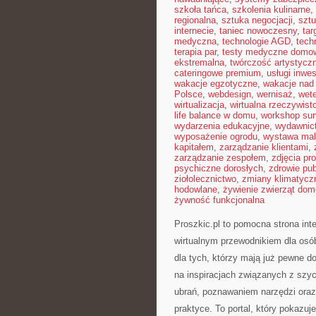
szkoła tańca
,
szkolenia kulinarne
,
regionalna
,
sztuka negocjacji
,
sztu
internecie
,
taniec nowoczesny
,
tar
medyczna
,
technologie AGD
,
tech
terapia par
,
testy medyczne domo
ekstremalna
,
twórczość artystycz
cateringowe premium
,
usługi inwe
wakacje egzotyczne
,
wakacje na
Polsce
,
webdesign
,
wernisaż
,
wete
wirtualizacja
,
wirtualna rzeczywist
life balance w domu
,
workshop sur
wydarzenia edukacyjne
,
wydawnict
wyposażenie ogrodu
,
wystawa mal
kapitałem
,
zarządzanie klientami
,
zarządzanie zespołem
,
zdjęcia p
psychiczne dorosłych
,
zdrowie pub
ziołolecznictwo
,
zmiany klimatycz
hodowlane
,
żywienie zwierząt do
żywność funkcjonalna
Proszkic.pl to pomocna strona int
wirtualnym przewodnikiem dla osó
dla tych, którzy mają już pewne d
na inspiracjach związanych z szy
ubrań, poznawaniem narzędzi oraz
praktyce. To portal, który pokazu