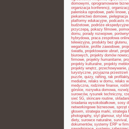
domowymi
,
oprogramowanie bizn
organizacja konferencji
,
organizac
paleniska ogrodowe
,
parki linowe
,
piekarnictwo domowe
,
pielęgnacja
platformy edukacyjne
,
podcasts m
budżetowe
,
podróże ekspedycyjne
przyczepą
,
pokazy filmowe
,
pomoc
domu
,
porady rozwojowe
,
porówny
hybrydowa
,
praca zespołowa onlin
telewizyjna
,
produkty bez glutenu
,
wegańskie
,
profile zawodowe
,
proj
światła
,
projektowanie ubrań
,
proje
biurowych
,
projekty domów nowoc
firmowe
,
projekty humanitarne
,
pro
projekty kulturalne
,
projekty mebl
projekty wnętrz
,
przechowywanie
,
turystyczne
,
przyjazna przestrzeń
puzzle
,
quizy
,
rafting
,
rak profilakt
medialne
,
relaks w domu
,
relaks w
medyczna
,
rodzinne finanse
,
rośli
górskie
,
rozrywka domowa
,
rozwój
surowców
,
rysunek techniczny
,
rz
sieć 5G
,
skincare routine
,
składan
śniadania wysokobiałkowe
,
sosy 
networkingowe biznesowe
,
sprzęt
głosem
,
strategia marki
,
strategia
photography
,
styl glamour
,
styl kl
diety
,
surowce naturalne
,
survival
,
dokumentów
,
systemy ERP w firm
nawadniające
,
systemy zabezpie