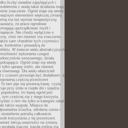
dku liczby owadów zapylających i
problemów z wodą takie działania mają
etne znaczenie. Ogród staje się wtedy
 ważnym elementem większej zmiany.
emią ma też wymiar terapeutyczny.
zauważa, że prace ogrodowe
pomagają uporządkować myśli i
napięcie. Nie chodzi wyłącznie o
czny, choć ten również ma znaczenie.
także sam charakter tych czynności.
e, konkretne i prowadzą do
fektu. W świecie wielu abstrakcyjnych
możliwość wykonania czegoś
jednocześnie sensownego, działa
pokajająco. Ogród staje się wtedy
 tylko uprawy roślin, ale również
 równowagi. Dla wielu właścicieli
 z czasem przestaje być dodatkiem, a
łnoprawną częścią przestrzeni
 To tam pije się poranną kawę, czyta
cuje przy stole w ciepłe dni i spędza
opołudnia. Im lepiej ogród jest
 tym częściej się z niego korzysta.
yśleć o nim nie tylko w kategorii rabat
ale także wygody. Miejsce do
dpowiednia ścieżka, odrobina cienia i
oświetlenie potrafią całkowicie
sób korzystania z tej przestrzeni.
ównież lekcją uważności na zmiany.
 wygląda inaczej, każda roślina ma