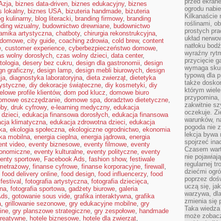
przed ekran
Azja
,
biznes data-driven
,
biznes edukacyjny
,
biznes
ogrodu nabi
s lokalny
,
biznes USA
,
bizuteria handmade
,
biżuteria
Kilkanaście 
og kulinarny
,
blog literacki
,
branding firmowy
,
branding
roślinami, o
ding wizualny
,
budownictwo drewniane
,
budownictwo
prostych pra
amika artystyczna
,
chatboty
,
chirurgia rekonstrukcyjna
,
układ nerwo
a domowe
,
city guide
,
coaching zdrowia
,
cold brew
,
content
natłoku bodź
e
,
customer experience
,
cyberbezpieczeństwo domowe
,
wyraźny rytm
s wolny dorosłych
,
czas wolny dzieci
,
data center
,
przycięcie 
tologia
,
desery bez cukru
,
design dla gastronomii
,
design
wymaga skupi
gn graficzny
,
design lamp
,
design mebli biurowych
,
design
typową dla 
ja
,
diagnostyka laboratoryjna
,
dieta zwierząt
,
dietetyka
także doskon
tystyczne
,
diy dekoracje świąteczne
,
diy kosmetyki
,
diy
którym wiele
elowe profile klientów
,
dom pod klucz
,
domowe biuro
przypomina,
omowe oszczędzanie
,
domowe spa
,
doradztwo dietetyczne
,
zakwitnie sz
bby
,
druk cyfrowy
,
e-learning medyczny
,
edukacja
oczekuje. Zi
 dzieci
,
edukacja finansowa dorosłych
,
edukacja finansowa
warunków, n
cja klimatyczna
,
edukacja zdrowotna dzieci
,
edukacja
pogoda nie z
ka
,
ekologia społeczna
,
ekologiczne ogrodnictwo
,
ekonomia
lekcja bywa
ika mobilna
,
energia cieplna
,
energia jądrowa
,
energia
spojrzeć ina
ent video
,
eventy biznesowe
,
eventy filmowe
,
eventy
Czasem wart
ronomiczne
,
eventy kulturalne
,
eventy polityczne
,
eventy
nie pojawiaj
enty sportowe
,
Facebook Ads
,
fashion show
,
festiwale
regularnej tr
ometrażowy
,
finanse cyfrowe
,
finanse korporacyjne
,
firewall
,
dziećmi ogr
,
food delivery online
,
food design
,
food influencerzy
,
food
poprzez dośw
festival
,
fotografia artystyczna
,
fotografia dziecięca
,
uczą się, ja
bna
,
fotografia sportowa
,
gadżety biurowe
,
galeria
warzywa, dla
Ads
,
gotowanie sous vide
,
grafika interaktywna
,
grafika
zmienia się 
a
,
grillowanie sezonowe
,
gry edukacyjne mobilne
,
gry
Taka wiedza 
ine
,
gry planszowe strategiczne
,
gry zespołowe
,
handmade
może zobacz
reatywne
,
hotele biznesowe
,
hotele dla zwierząt
,