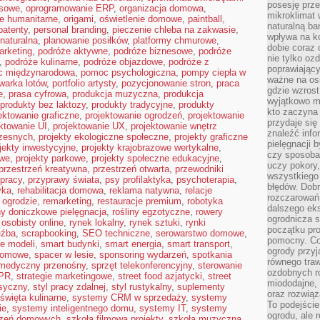
posesję prze
esowe
,
oprogramowanie ERP
,
organizacja domowa
,
mikroklimat
je humanitarne
,
origami
,
oświetlenie domowe
,
paintball
,
naturalną ba
patenty
,
personal branding
,
pieczenie chleba na zakwasie
,
wpływa na k
 naturalna
,
planowanie posiłków
,
platformy chmurowe
,
dobie coraz 
arketing
,
podróże aktywne
,
podróże biznesowe
,
podróże
nie tylko oz
,
podróże kulinarne
,
podróże objazdowe
,
podróże z
poprawiający
 międzynarodowa
,
pomoc psychologiczna
,
pompy ciepła w
ważne na osi
warka lotów
,
portfolio artysty
,
pozycjonowanie stron
,
praca
gdzie wzros
e
,
prasa cyfrowa
,
produkcja muzyczna
,
produkcja
wyjątkowo 
produkty bez laktozy
,
produkty tradycyjne
,
produkty
kto zaczyna 
ektowanie graficzne
,
projektowanie ogrodzeń
,
projektowanie
przydaje się
ktowanie UI
,
projektowanie UX
,
projektowanie wnętrz
znaleźć info
zesnych
,
projekty ekologiczne społeczne
,
projekty graficzne
pielęgnacji b
jekty inwestycyjne
,
projekty krajobrazowe wertykalne
,
czy sposoba
owe
,
projekty parkowe
,
projekty społeczne edukacyjne
,
uczy pokory,
przestrzeń kreatywna
,
przestrzeń otwarta
,
przewodniki
wszystkiego 
 pracy
,
przyprawy świata
,
psy profilaktyka
,
psychoterapia
,
błędów. Dob
yka
,
rehabilitacja domowa
,
reklama natywna
,
relacje
rozczarowań
 ogrodzie
,
remarketing
,
restauracje premium
,
robotyka
dalszego ek
ny doniczkowe pielęgnacja
,
rośliny egzotyczne
,
rowery
ogrodnicza st
 osobisty online
,
rynek lokalny
,
rynek sztuki
,
rynki
początku pr
eźba
,
scrapbooking
,
SEO techniczne
,
serowarstwo domowe
,
pomocny. Co
ie modeli
,
smart budynki
,
smart energia
,
smart transport
,
ogrody przyj
domowe
,
spacer w lesie
,
sponsoring wydarzeń
,
spotkania
równego tra
 medyczny przenośny
,
sprzęt telekonferencyjny
,
sterowanie
ozdobnych ro
 PR
,
strategie marketingowe
,
street food azjatycki
,
street
miododajne, 
asyczny
,
styl pracy zdalnej
,
styl rustykalny
,
suplementy
oraz rozwią
święta kulinarne
,
systemy CRM w sprzedaży
,
systemy
To podejście
ie
,
systemy inteligentnego domu
,
systemy IT
,
systemy
ogrodu, ale 
czeń domowych
,
szkoła filmowa projekty
,
szkoła muzyczna
,