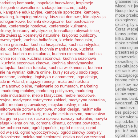
grabienie li
 marketing kampanie
,
inspekcje budowlane
,
inspiracje
więcej niż j
nteligentne oświetlenie
,
izolacje termiczne
,
jachty
Buduje też w
e
,
kampanie edukacyjne
,
kampanie społeczne
,
kampery
,
może przeło
ayaking
,
kemping rodzinny
,
kiszonki domowe
,
klimatyzacja
ekologiczną
jednogarnkowe
,
kominki ekologiczne
,
kompostowanie
działką, by 
alna
,
konferencje hotelowe
,
konferencje kulinarne
,
Coraz więcej
nkursy
,
konkursy artystyczne
,
konsultacje obywatelskie
,
tarasy pełne
dla zwierząt
,
kosmetyki naturalne
,
krajobraz publiczny
,
kilka donic 
inwestycjach
,
kuchnia bałkańska
,
kuchnia francuska
,
może zmienić
chnia gruzińska
,
kuchnia hiszpańska
,
kuchnia indyjska
,
stanie się o
ska
,
kuchnia libańska
,
kuchnia marokańska
,
kuchnia
przestrzeń p
rodowa
,
kuchnia molekularna
,
kuchnia niemiecka
,
kuchnia
sprawczości
chnia roślinna
,
kuchnia sezonowa
,
kuchnia sezonowa
niewielkiej i
,
kuchnia sezonowa zimowa
,
kuchnia skandynawska
,
zaskakująco 
ia tajska
,
kuchnia turecka
,
kuchnia wielkanocna
,
kuchnia
człowiek wc
nie na wymiar
,
kultura online
,
kursy rozwoju osobistego
,
otaczająceg
woczesne
,
lobbying
,
logistyka e-commerce
,
logo design
,
istotną rolę
de in Poland
,
magazyn energii
,
mała architektura
posiłków, ro
,
malarstwo olejne
,
malowanie po numerach
,
marketing
Letnie wiecz
,
marketing mobilny
,
marketing polityczny
,
marketing
ustawionym p
eble industrialne
,
meble klasyczne
,
meble modułowe
,
pamięć bardz
ycyjne
,
medycyna estetyczna zabiegi
,
medycyna naturalna
,
wydarzeń. Zi
alth
,
mentoring zawodowy
,
miejskie rośliny
,
moda
atmosferze. 
nitorowanie zdrowia domowe
,
motion design
,
multimedia
bez pośpiech
,
multimedia w edukacji
,
muzyka elektroniczna
,
narciarstwo
może więc wz
ka gry na pianinie
,
nauka śpiewu
,
nawozy naturalne
,
nawyki
sąsiedzkie, 
sługa klienta online
,
ochrona klimatu
,
ochrona powietrza
,
wyłącznie f
mów
,
ochrona wód
,
ogród japoński
,
ogród miejski
,
ogród
jest też pr
ród wiejski
,
ogród wypoczynkowy
,
ogród zimowy pomysły
,
ogród może z
ekologiczne
,
opieka nad seniorami
,
opieka nad zwierzętami