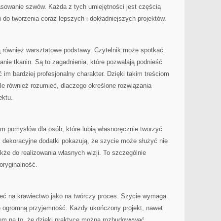
asowanie szwów. Każda z tych umiejętności jest częścią
 do tworzenia coraz lepszych i dokładniejszych projektów.
 również warsztatowe podstawy. Czytelnik może spotkać
anie tkanin. Są to zagadnienia, które pozwalają podnieść
im bardziej profesjonalny charakter. Dzięki takim treściom
le również rozumieć, dlaczego określone rozwiązania
ektu.
em pomysłów dla osób, które lubią własnoręcznie tworzyć
k dekoracyjne dodatki pokazują, że szycie może służyć nie
akże do realizowania własnych wizji. To szczególnie
oryginalność.
zeć na krawiectwo jako na twórczy proces. Szycie wymaga
je ogromną przyjemność. Każdy ukończony projekt, nawet
em na to, że dzięki praktyce można rozbudowywać