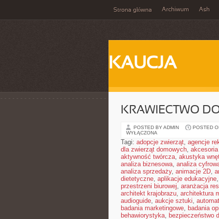
Archiwum
Ash
Strona główna
KAUCJA
KRAWIECTWO D
POSTED BY ADMIN
POSTED ON
WYŁĄCZONA
Tagi:
adopcje zwierząt
,
agencje r
dla zwierząt domowych
,
akcesoria
aktywność twórcza
,
akustyka wnę
analiza biznesowa
,
analiza cyfrow
analiza sprzedaży
,
animacje 2D
,
a
dietetyczne
,
aplikacje edukacyjne
przestrzeni biurowej
,
aranżacja res
architekt krajobrazu
,
architektura
audioguide
,
aukcje sztuki
,
automa
badania marketingowe
,
badania opi
behawiorystyka
,
bezpieczeństwo