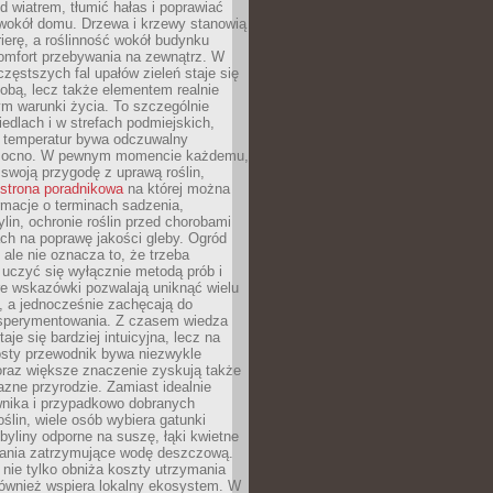
d wiatrem, tłumić hałas i poprawiać
 wokół domu. Drzewa i krzewy stanowią
rierę, a roślinność wokół budynku
omfort przebywania na zewnątrz. W
częstszych fal upałów zieleń staje się
dobą, lecz także elementem realnie
m warunki życia. To szczególnie
edlach i w strefach podmiejskich,
t temperatur bywa odczuwalny
mocno. W pewnym momencie każdemu,
swoją przygodę z uprawą roślin,
strona poradnikowa
na której można
rmacje o terminach sadzenia,
ylin, ochronie roślin przed chorobami
ch na poprawę jakości gleby. Ogród
 ale nie oznacza to, że trzeba
uczyć się wyłącznie metodą prób i
re wskazówki pozwalają uniknąć wielu
, a jednocześnie zachęcają do
sperymentowania. Z czasem wiedza
aje się bardziej intuicyjna, lecz na
osty przewodnik bywa niezwykle
raz większe znaczenie zyskują także
azne przyrodzie. Zamiast idealnie
wnika i przypadkowo dobranych
ślin, wiele osób wybiera gatunki
byliny odporne na suszę, łąki kwietne
zania zatrzymujące wodę deszczową.
 nie tylko obniża koszty utrzymania
również wspiera lokalny ekosystem. W