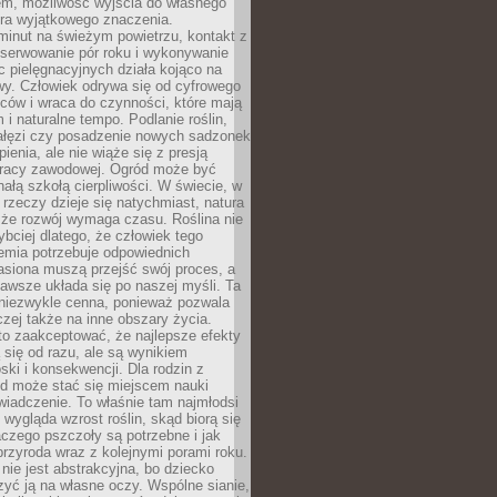
em, możliwość wyjścia do własnego
era wyjątkowego znaczenia.
minut na świeżym powietrzu, kontakt z
bserwowanie pór roku i wykonywanie
c pielęgnacyjnych działa kojąco na
wy. Człowiek odrywa się od cyfrowego
ców i wraca do czynności, które mają
 i naturalne tempo. Podlanie roślin,
gałęzi czy posadzenie nowych sadzonek
enia, ale nie wiąże się z presją
pracy zawodowej. Ogród może być
ałą szkołą cierpliwości. W świecie, w
 rzeczy dzieje się natychmiast, natura
 że rozwój wymaga czasu. Roślina nie
ybciej dlatego, że człowiek tego
emia potrzebuje odpowiednich
asiona muszą przejść swój proces, a
awsze układa się po naszej myśli. Ta
 niezwykle cenna, ponieważ pozwala
czej także na inne obszary życia.
o zaakceptować, że najlepsze efekty
ą się od razu, ale są wynikiem
oski i konsekwencji. Dla rodzin z
ód może stać się miejscem nauki
iadczenie. To właśnie tam najmłodsi
k wygląda wzrost roślin, skąd biorą się
czego pszczoły są potrzebne i jak
przyroda wraz z kolejnymi porami roku.
nie jest abstrakcyjna, bo dziecko
yć ją na własne oczy. Wspólne sianie,