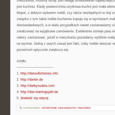
mieszkania, musimy wziąć pod uwagę umeblowanie najważniejsze
jest kuchnia. Kiedy powierzchnia użytkowa kuchni jest mała wte
kłopot, z dobrym wyborem mebli, czy także niezbędnych w niej 
związku z tym takie meble kuchenne kupuje się w wymiarach mał
niestandardowych, a w wielu przypadkach nawet zastanawiamy się
zrealizować na wyjątkowe zamówienie. Ewidentnie istnieje parę n
należy zastosować, jeżeli w mieszkaniu posiadamy wybitnie małą
na wymiar. Jedną z owych zasad jest fakt, żeby meble wieszać 
przestrzeń optycznie zwiększa się.
źródło:
———————————
1.
http://dansellshomes.info
2.
http://dantin.de
3.
http://darbyssalsa.com
4.
http://das-trainingsjahr.de
5.
dowiedz się więcej
CATEGORIES:
SPORTOWE CIEKAWOSTKI I REKORDY