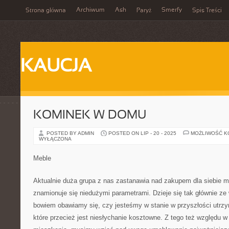
Archiwum
Ash
Smerfy
Strona główna
Paryż
Spis Treści
KAUCJA
KOMINEK W DOMU
POSTED BY ADMIN
POSTED ON LIP - 20 - 2025
MOŻLIWOŚĆ 
WYŁĄCZONA
Meble
Aktualnie duża grupa z nas zastanawia nad zakupem dla siebie m
znamionuje się niedużymi parametrami. Dzieje się tak głównie z
bowiem obawiamy się, czy jesteśmy w stanie w przyszłości utr
które przecież jest niesłychanie kosztowne. Z tego też względu w