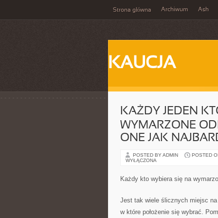
Archiwum
Ash
Strona główna
KAUCJA
KAŻDY JEDEN KT
WYMARZONE ODP
ONE JAK NAJBAR
POSTED BY ADMIN
POSTED ON 
WYŁĄCZONA
Każdy kto wybiera się na wymarzo
Jest tak wiele ślicznych miejsc na
w które położenie się wybrać. Po