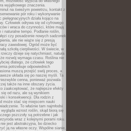
em, możliwość wyjścia do własnego
era wyjątkowego znaczenia.
minut na świeżym powietrzu, kontakt z
bserwowanie pór roku i wykonywanie
c pielęgnacyjnych działa kojąco na
wy. Człowiek odrywa się od cyfrowego
ców i wraca do czynności, które mają
 i naturalne tempo. Podlanie roślin,
gałęzi czy posadzenie nowych sadzonek
enia, ale nie wiąże się z presją
pracy zawodowej. Ogród może być
ałą szkołą cierpliwości. W świecie, w
 rzeczy dzieje się natychmiast, natura
 że rozwój wymaga czasu. Roślina nie
ybciej dlatego, że człowiek tego
emia potrzebuje odpowiednich
asiona muszą przejść swój proces, a
awsze układa się po naszej myśli. Ta
 niezwykle cenna, ponieważ pozwala
czej także na inne obszary życia.
o zaakceptować, że najlepsze efekty
ą się od razu, ale są wynikiem
oski i konsekwencji. Dla rodzin z
ód może stać się miejscem nauki
iadczenie. To właśnie tam najmłodsi
k wygląda wzrost roślin, skąd biorą się
czego pszczoły są potrzebne i jak
przyroda wraz z kolejnymi porami roku.
nie jest abstrakcyjna, bo dziecko
yć ją na własne oczy. Wspólne sianie,