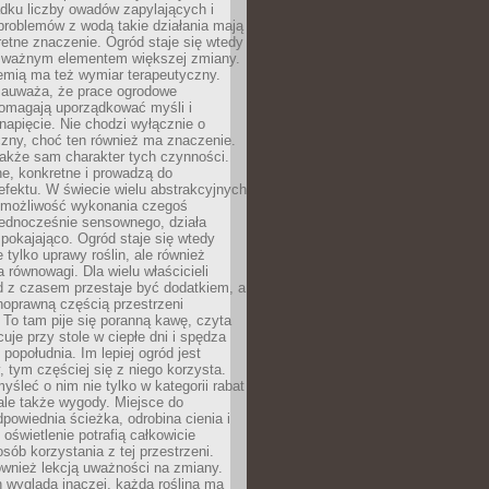
dku liczby owadów zapylających i
problemów z wodą takie działania mają
etne znaczenie. Ogród staje się wtedy
 ważnym elementem większej zmiany.
emią ma też wymiar terapeutyczny.
zauważa, że prace ogrodowe
pomagają uporządkować myśli i
napięcie. Nie chodzi wyłącznie o
czny, choć ten również ma znaczenie.
także sam charakter tych czynności.
e, konkretne i prowadzą do
fektu. W świecie wielu abstrakcyjnych
możliwość wykonania czegoś
jednocześnie sensownego, działa
pokajająco. Ogród staje się wtedy
 tylko uprawy roślin, ale również
 równowagi. Dla wielu właścicieli
 z czasem przestaje być dodatkiem, a
łnoprawną częścią przestrzeni
 To tam pije się poranną kawę, czyta
cuje przy stole w ciepłe dni i spędza
opołudnia. Im lepiej ogród jest
 tym częściej się z niego korzysta.
yśleć o nim nie tylko w kategorii rabat
ale także wygody. Miejsce do
dpowiednia ścieżka, odrobina cienia i
oświetlenie potrafią całkowicie
sób korzystania z tej przestrzeni.
ównież lekcją uważności na zmiany.
 wygląda inaczej, każda roślina ma