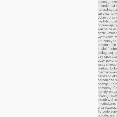
posesję prze
mikroklimat
naturalną ba
wpływa na k
dobie coraz 
nie tylko oz
poprawiający
ważne na osi
gdzie wzros
wyjątkowo 
kto zaczyna 
przydaje się
znaleźć info
pielęgnacji b
czy sposoba
uczy pokory,
wszystkiego 
błędów. Dob
rozczarowań
dalszego ek
ogrodnicza st
początku pr
pomocny. Co
ogrody przyj
równego tra
ozdobnych ro
miododajne, 
oraz rozwią
To podejście
ogrodu, ale 