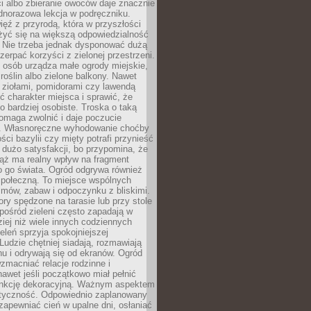
ści albo zbieranie owoców daje znacznie
ednorazowa lekcja w podręczniku.
ięź z przyrodą, która w przyszłości
żyć się na większą odpowiedzialność
. Nie trzeba jednak dysponować dużą
czerpać korzyści z zielonej przestrzeni.
 osób urządza małe ogrody miejskie,
 roślin albo zielone balkony. Nawet
z ziołami, pomidorami czy lawendą
 charakter miejsca i sprawić, że
no bardziej osobiste. Troska o taką
omaga zwolnić i daje poczucie
. Własnoręczne wyhodowanie choćby
lości bazylii czy mięty potrafi przynieść
dużo satysfakcji, bo przypomina, że
iąż ma realny wpływ na fragment
o go świata. Ogród odgrywa również
 społeczną. To miejsce wspólnych
zmów, zabaw i odpoczynku z bliskimi.
ory spędzone na tarasie lub przy stole
ośród zieleni często zapadają w
iej niż wiele innych codziennych
eleń sprzyja spokojniejszej
Ludzie chętniej siadają, rozmawiają
u i odrywają się od ekranów. Ogród
macniać relacje rodzinne i
nawet jeśli początkowo miał pełnić
unkcję dekoracyjną. Ważnym aspektem
aktyczność. Odpowiednio zaplanowany
apewniać cień w upalne dni, osłaniać