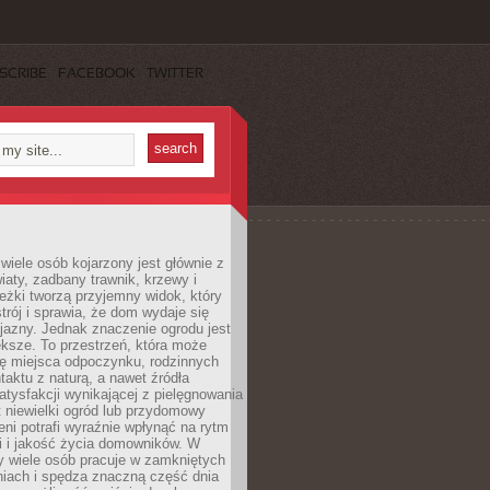
SCRIBE
FACEBOOK
TWITTER
wiele osób kojarzony jest głównie z
iaty, zadbany trawnik, krzewy i
eżki tworzą przyjemny widok, który
trój i sprawia, że dom wydaje się
yjazny. Jednak znaczenie ogrodu jest
ksze. To przestrzeń, która może
ję miejsca odpoczynku, rodzinnych
taktu z naturą, a nawet źródła
atysfakcji wynikającej z pielęgnowania
 niewielki ogród lub przydomowy
eni potrafi wyraźnie wpłynąć na rytm
i i jakość życia domowników. W
y wiele osób pracuje w zamkniętych
iach i spędza znaczną część dnia