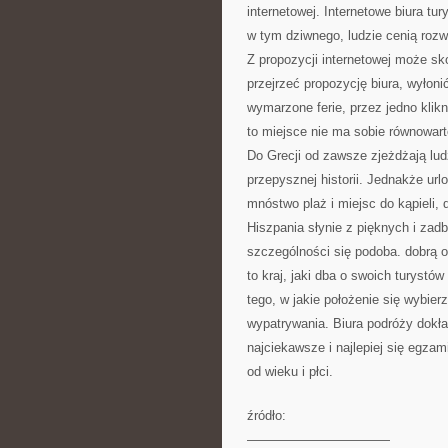
internetowej. Internetowe biura tu
w tym dziwnego, ludzie cenią rozw
Z propozycji internetowej może sk
przejrzeć propozycję biura, wyłoni
wymarzone ferie, przez jedno klikn
to miejsce nie ma sobie równowart
Do Grecji od zawsze zjeżdżają ludz
przepysznej historii. Jednakże url
mnóstwo plaż i miejsc do kąpieli,
Hiszpania słynie z pięknych i zad
szczególności się podoba. dobrą of
to kraj, jaki dba o swoich turystów
tego, w jakie położenie się wybier
wypatrywania. Biura podróży dokład
najciekawsze i najlepiej się egzam
od wieku i płci.
źródło:
———————————