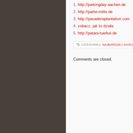
1.
http://parkingday-aachen.de
2.
http://partei-mitte.de
3.
http://pasadenaplantation.com
4.
zobacz, jak to działa
5.
http://patara-tuerkei.de
CATEGORIES:
NAJBARDZIEJ GOŚC
Comments are closed.