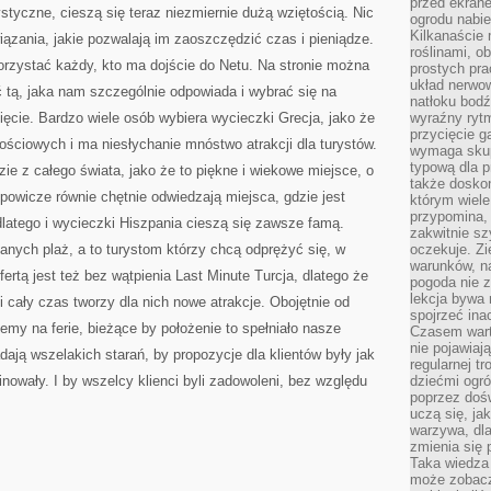
przed ekran
JAK
rystyczne, cieszą się teraz niezmiernie dużą wziętością. Nic
NAJBARDZIEJ
ogrodu nabi
Kilkanaście 
iązania, jakie pozwalają im zaoszczędzić czas i pieniądze.
roślinami, o
orzystać każdy, kto ma dojście do Netu. Na stronie można
prostych pra
układ nerwo
ć tą, jaka nam szczególnie odpowiada i wybrać się na
natłoku bodź
ięcie. Bardzo wiele osób wybiera wycieczki Grecja, jako że
wyraźny rytm
przycięcie 
ościowych i ma niesłychanie mnóstwo atrakcji dla turystów.
wymaga skupi
typową dla 
ie z całego świata, jako że to piękne i wiekowe miejsce, o
także doskon
opowicze równie chętnie odwiedzają miejsca, gdzie jest
którym wiele
przypomina,
 dlatego i wycieczki Hiszpania cieszą się zawsze famą.
zakwitnie sz
banych plaż, a to turystom którzy chcą odprężyć się, w
oczekuje. Zi
warunków, n
ertą jest też bez wątpienia Last Minute Turcja, dlatego że
pogoda nie z
lekcja bywa
 i cały czas tworzy dla nich nowe atrakcje. Obojętnie od
spojrzeć ina
zemy na ferie, bieżące by położenie to spełniało nasze
Czasem wart
nie pojawiaj
ają wszelakich starań, by propozycje dla klientów były jak
regularnej tr
inowały. I by wszelcy klienci byli zadowoleni, bez względu
dziećmi ogr
poprzez dośw
uczą się, ja
warzywa, dla
zmienia się 
Taka wiedza 
może zobacz