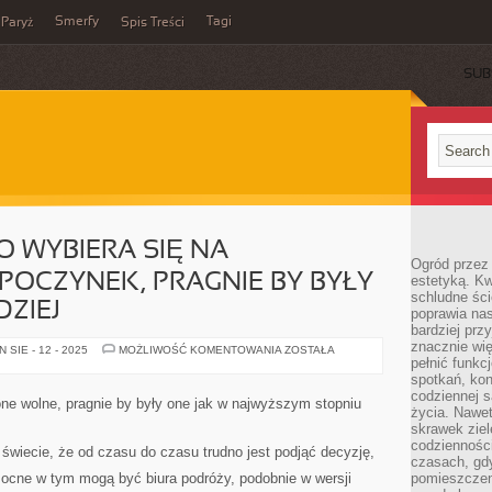
Smerfy
Tagi
Paryż
Spis Treści
SUB
O WYBIERA SIĘ NA
Ogród przez 
OCZYNEK, PRAGNIE BY BYŁY
estetyką. Kw
schludne ści
DZIEJ
poprawia nas
bardziej prz
znacznie wię
KAŻDY
SIE - 12 - 2025
MOŻLIWOŚĆ KOMENTOWANIA
ZOSTAŁA
JEDEN
pełnić funkc
KTO
spotkań, kon
WYBIERA
codziennej s
SIĘ
ne wolne, pragnie by były one jak w najwyższym stopniu
NA
życia. Nawet
WYMARZONE
skrawek ziel
ODPOCZYNEK,
codziennośc
PRAGNIE
 świecie, że od czasu do czasu trudno jest podjąć decyzję,
BY
czasach, gd
BYŁY
mocne w tym mogą być biura podróży, podobnie w wersji
pomieszczen
ONE