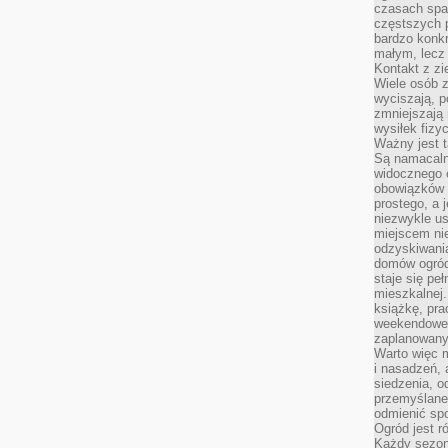
czasach spa
częstszych 
bardzo konkr
małym, lecz
Kontakt z zi
Wiele osób 
wyciszają, 
zmniejszają 
wysiłek fizy
Ważny jest 
Są namacaln
widocznego e
obowiązków 
prostego, a 
niezwykle us
miejscem nie
odzyskiwania
domów ogród
staje się pe
mieszkalnej.
książkę, pra
weekendowe p
zaplanowany,
Warto więc m
i nasadzeń, 
siedzenia, o
przemyślane 
odmienić spo
Ogród jest r
Każdy sezon