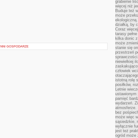
grabienie li
więcej niż j
Buduje też w
może przeło
ekologiczną
działką, by 
Coraz więcej
tarasy pełne
kilka donic 
może zmienić
INNI GOSPODARZE
stanie się o
przestrzeń p
sprawczości
niewielkiej i
zaskakująco 
człowiek wc
otaczająceg
istotną rolę
posiłków, ro
Letnie wiecz
ustawionym p
pamięć bardz
wydarzeń. Zi
atmosferze. 
bez pośpiech
może więc wz
sąsiedzkie, 
wyłącznie f
jest też pr
ogród może z