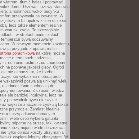
d wiatrem, tłumić hałas i poprawiać
 wokół domu. Drzewa i krzewy stanowią
rierę, a roślinność wokół budynku
omfort przebywania na zewnątrz. W
częstszych fal upałów zieleń staje się
dobą, lecz także elementem realnie
m warunki życia. To szczególnie
edlach i w strefach podmiejskich,
t temperatur bywa odczuwalny
mocno. W pewnym momencie każdemu,
swoją przygodę z uprawą roślin,
strona poradnikowa
na której można
rmacje o terminach sadzenia,
ylin, ochronie roślin przed chorobami
ch na poprawę jakości gleby. Ogród
 ale nie oznacza to, że trzeba
uczyć się wyłącznie metodą prób i
re wskazówki pozwalają uniknąć wielu
, a jednocześnie zachęcają do
sperymentowania. Z czasem wiedza
aje się bardziej intuicyjna, lecz na
osty przewodnik bywa niezwykle
raz większe znaczenie zyskują także
azne przyrodzie. Zamiast idealnie
wnika i przypadkowo dobranych
ślin, wiele osób wybiera gatunki
byliny odporne na suszę, łąki kwietne
zania zatrzymujące wodę deszczową.
 nie tylko obniża koszty utrzymania
również wspiera lokalny ekosystem. W