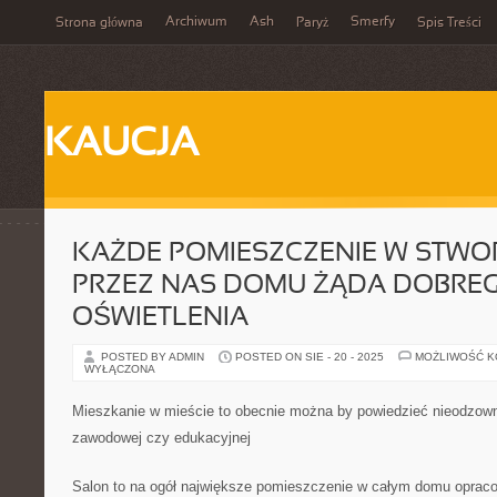
Archiwum
Ash
Smerfy
Strona główna
Paryż
Spis Treści
KAUCJA
KAŻDE POMIESZCZENIE W STW
PRZEZ NAS DOMU ŻĄDA DOBRE
OŚWIETLENIA
POSTED BY ADMIN
POSTED ON SIE - 20 - 2025
MOŻLIWOŚĆ 
WYŁĄCZONA
Mieszkanie w mieście to obecnie można by powiedzieć nieodzowno
zawodowej czy edukacyjnej
Salon to na ogół największe pomieszczenie w całym domu opraco