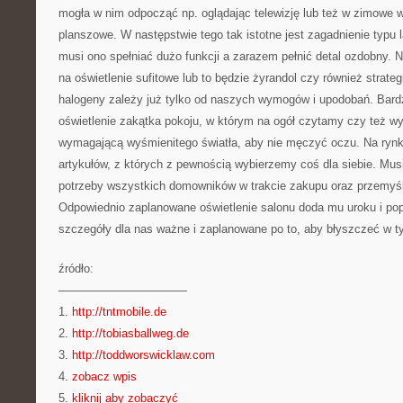
mogła w nim odpocząć np. oglądając telewizję lub też w zimowe w
planszowe. W następstwie tego tak istotne jest zagadnienie typu
musi ono spełniać dużo funkcji a zarazem pełnić detal ozdobny.
na oświetlenie sufitowe lub to będzie żyrandol czy również strat
halogeny zależy już tylko od naszych wymogów i upodobań. Bard
oświetlenie zakątka pokoju, w którym na ogół czytamy czy też 
wymagającą wyśmienitego światła, aby nie męczyć oczu. Na ry
artykułów, z których z pewnością wybierzemy coś dla siebie. Mu
potrzeby wszystkich domowników w trakcie zakupu oraz przemyś
Odpowiednio zaplanowane oświetlenie salonu doda mu uroku i po
szczegóły dla nas ważne i zaplanowane po to, aby błyszczeć w 
źródło:
———————————
1.
http://tntmobile.de
2.
http://tobiasballweg.de
3.
http://toddworswicklaw.com
4.
zobacz wpis
5.
kliknij aby zobaczyć