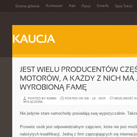
Archiwum
Ash
Smerfy
Strona główna
Paryż
Spis Treści
KAUCJA
JEST WIELU PRODUCENTÓW CZĘ
MOTORÓW, A KAŻDY Z NICH MA 
WYROBIONĄ FAMĘ
POSTED BY ADMIN
POSTED ON SIE - 16 - 2025
MOŻLIWOŚĆ 
WYŁĄCZONA
Nie jedynie stare samochody posiadają swą wypożyczalnie. Takż
Przewóz osób jest odpowiedzialnym zajęciem, które nie jest możl
należytych kwalifikacji. Jedną z firm zaprzątających się internac