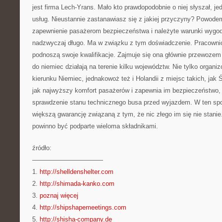
jest firma Lech-Yrans. Mało kto prawdopodobnie o niej słyszał, je
usług. Nieustannie zastanawiasz się z jakiej przyczyny? Powode
zapewnienie pasażerom bezpieczeństwa i należyte warunki wygodn
nadzwyczaj długo. Ma w związku z tym doświadczenie. Pracownicy
podnoszą swoje kwalifikacje. Zajmuje się ona głównie przewoze
do niemiec działają na terenie kilku województw. Nie tylko organ
kierunku Niemiec, jednakowoż też i Holandii z miejsc takich, jak 
jak najwyższy komfort pasażerów i zapewnia im bezpieczeństwo,
sprawdzenie stanu technicznego busa przed wyjazdem. W ten sp
większą gwarancję związaną z tym, że nic złego im się nie stanie
powinno być podparte wieloma składnikami.
źródło:
———————————
1.
http://shelldenshelter.com
2.
http://shimada-kanko.com
3.
poznaj więcej
4.
http://shipshapemeetings.com
5.
http://shisha-company.de