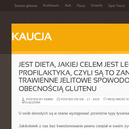
Archiwum
Ash
Smerfy
Strona główna
Paryż
Spis Treści
KAUCJA
JEST DIETA, JAKIEJ CELEM JEST 
PROFILAKTYKA, CZYLI SĄ TO ZA
TRAWIENNE JELITOWE SPOWOD
OBECNOŚCIĄ GLUTENU
POSTED BY ADMIN
POSTED ON SIE - 17 - 2025
MOŻLIWOŚĆ 
WYŁĄCZONA
U osób dorosłych są w stanie występować przeróżne typy łysieni
Jakikolwiek z nas bez kwestionowanie pewno cierpiał w swoim ży