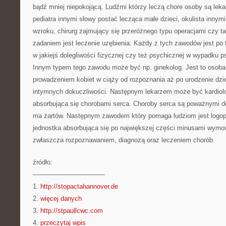
bądź mniej niepokojącą. Ludźmi którzy leczą chore osoby są leka
pediatra innymi słowy postać lecząca małe dzieci, okulista innym
wzroku, chirurg zajmujący się przeróżnego typu operacjami czy t
zadaniem jest leczenie uzębienia. Każdy z tych zawodów jest po
w jakiejś dolegliwości fizycznej czy też psychicznej w wypadku p
Innym typem tego zawodu może być np. ginekolog. Jest to osoba
prowadzeniem kobiet w ciąży od rozpoznania aż po urodzenie dzi
intymnych dokuczliwości. Następnym lekarzem może być kardiolog
absorbująca się chorobami serca. Choroby serca są poważnymi do
ma żartów. Następnym zawodem który pomaga ludziom jest logope
jednostka absorbująca się po największej części minusami wymo
zwłaszcza rozpoznawaniem, diagnozą oraz leczeniem chorób.
źródło:
———————————
1.
http://stopactahannover.de
2.
więcej danych
3.
http://stpaullcwc.com
4.
przeczytaj wpis