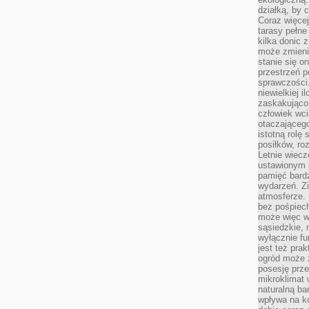
działką, by 
Coraz więcej
tarasy pełne
kilka donic 
może zmienić
stanie się o
przestrzeń p
sprawczości
niewielkiej i
zaskakująco 
człowiek wc
otaczająceg
istotną rolę
posiłków, ro
Letnie wiecz
ustawionym p
pamięć bardz
wydarzeń. Zi
atmosferze. 
bez pośpiech
może więc wz
sąsiedzkie, 
wyłącznie f
jest też pr
ogród może z
posesję prze
mikroklimat
naturalną ba
wpływa na k