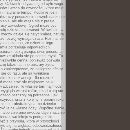
wy. Człowiek odrywa się od cyfrowego
ców i wraca do czynności, które mają
 i naturalne tempo. Podlanie roślin,
gałęzi czy posadzenie nowych sadzonek
enia, ale nie wiąże się z presją
pracy zawodowej. Ogród może być
ałą szkołą cierpliwości. W świecie, w
 rzeczy dzieje się natychmiast, natura
 że rozwój wymaga czasu. Roślina nie
ybciej dlatego, że człowiek tego
emia potrzebuje odpowiednich
asiona muszą przejść swój proces, a
awsze układa się po naszej myśli. Ta
 niezwykle cenna, ponieważ pozwala
czej także na inne obszary życia.
o zaakceptować, że najlepsze efekty
ą się od razu, ale są wynikiem
oski i konsekwencji. Dla rodzin z
ód może stać się miejscem nauki
iadczenie. To właśnie tam najmłodsi
k wygląda wzrost roślin, skąd biorą się
czego pszczoły są potrzebne i jak
przyroda wraz z kolejnymi porami roku.
nie jest abstrakcyjna, bo dziecko
yć ją na własne oczy. Wspólne sianie,
ści albo zbieranie owoców daje znacznie
ednorazowa lekcja w podręczniku.
ięź z przyrodą, która w przyszłości
żyć się na większą odpowiedzialność
. Nie trzeba jednak dysponować dużą