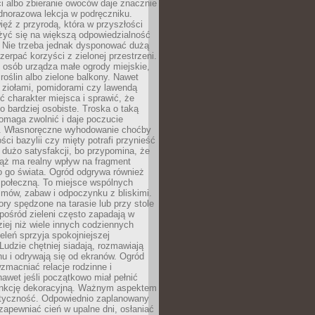
ści albo zbieranie owoców daje znacznie
ednorazowa lekcja w podręczniku.
ięź z przyrodą, która w przyszłości
żyć się na większą odpowiedzialność
. Nie trzeba jednak dysponować dużą
czerpać korzyści z zielonej przestrzeni.
 osób urządza małe ogrody miejskie,
 roślin albo zielone balkony. Nawet
z ziołami, pomidorami czy lawendą
 charakter miejsca i sprawić, że
no bardziej osobiste. Troska o taką
omaga zwolnić i daje poczucie
. Własnoręczne wyhodowanie choćby
lości bazylii czy mięty potrafi przynieść
dużo satysfakcji, bo przypomina, że
iąż ma realny wpływ na fragment
o go świata. Ogród odgrywa również
 społeczną. To miejsce wspólnych
zmów, zabaw i odpoczynku z bliskimi.
ory spędzone na tarasie lub przy stole
ośród zieleni często zapadają w
iej niż wiele innych codziennych
eleń sprzyja spokojniejszej
Ludzie chętniej siadają, rozmawiają
u i odrywają się od ekranów. Ogród
macniać relacje rodzinne i
nawet jeśli początkowo miał pełnić
unkcję dekoracyjną. Ważnym aspektem
aktyczność. Odpowiednio zaplanowany
apewniać cień w upalne dni, osłaniać