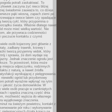
 pogoda potrafi zaskakiwać. To
człowiek zaczyna żyć nieco bliżej
dziej świadomie zauważa to, co dzieje
ierwsze pąki wiosną, zapach ziemi po
jrzewające owoce latem czy opadające
ią tworzą cykl, który przypomina o
orządku świata. Właśnie dlatego nawet
ród może mieć wielką wartość. Nie
dom, ale przywraca codzienności
 i poczucie kontaktu z czymś
.
wiele osób kojarzony jest głównie z
iaty, zadbany trawnik, krzewy i
eżki tworzą przyjemny widok, który
trój i sprawia, że dom wydaje się
yjazny. Jednak znaczenie ogrodu jest
ksze. To przestrzeń, która może
ję miejsca odpoczynku, rodzinnych
taktu z naturą, a nawet źródła
atysfakcji wynikającej z pielęgnowania
 niewielki ogród lub przydomowy
eni potrafi wyraźnie wpłynąć na rytm
i i jakość życia domowników. W
y wiele osób pracuje w zamkniętych
iach i spędza znaczną część dnia
em, możliwość wyjścia do własnego
era wyjątkowego znaczenia.
minut na świeżym powietrzu, kontakt z
bserwowanie pór roku i wykonywanie
c pielęgnacyjnych działa kojąco na