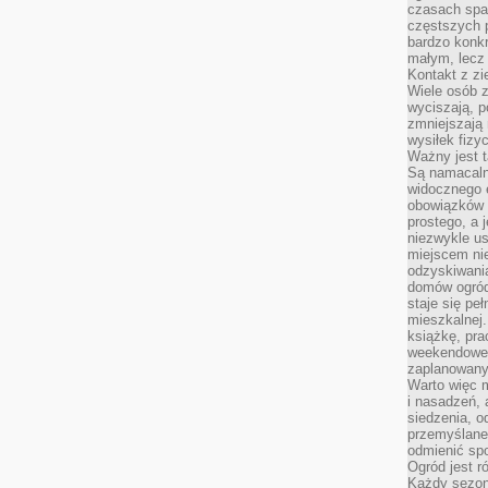
czasach spa
częstszych 
bardzo konkr
małym, lecz
Kontakt z zi
Wiele osób 
wyciszają, 
zmniejszają 
wysiłek fizy
Ważny jest 
Są namacaln
widocznego e
obowiązków 
prostego, a 
niezwykle us
miejscem nie
odzyskiwania
domów ogród
staje się pe
mieszkalnej.
książkę, pra
weekendowe p
zaplanowany,
Warto więc m
i nasadzeń, 
siedzenia, o
przemyślane 
odmienić spo
Ogród jest r
Każdy sezon