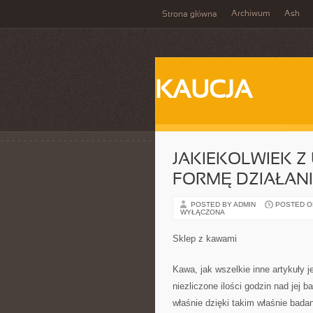
Archiwum
Ash
Strona główna
KAUCJA
JAKIEKOLWIEK 
FORMĘ DZIAŁANI
POSTED BY ADMIN
POSTED ON
WYŁĄCZONA
Sklep z kawami
Kawa, jak wszelkie inne artykuły 
niezliczone ilości godzin nad jej 
właśnie dzięki takim właśnie bada