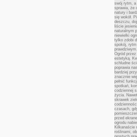
swój rytm, a
sprawia, że 
natury i bar
się wokół. P
deszczu, do
liście jesien
naturalnym p
niewielki og
tylko zdobi 
spokój, rytm
prawdziwym
Ogród przez 
estetyką. Kw
schludne ści
poprawia nas
bardziej prz
znacznie wię
pełnić funkc
spotkań, kon
codziennej s
życia. Nawet
skrawek ziel
codziennośc
czasach, gd
pomieszczen
przed ekran
ogrodu nabi
Kilkanaście 
roślinami, o
prostych pra