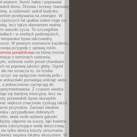
d wiatrem, tłumić hałas i poprawiać
 wokół domu. Drzewa i krzewy stanowią
rierę, a roślinność wokół budynku
omfort przebywania na zewnątrz. W
częstszych fal upałów zieleń staje się
dobą, lecz także elementem realnie
m warunki życia. To szczególnie
edlach i w strefach podmiejskich,
t temperatur bywa odczuwalny
mocno. W pewnym momencie każdemu,
swoją przygodę z uprawą roślin,
strona poradnikowa
na której można
rmacje o terminach sadzenia,
ylin, ochronie roślin przed chorobami
ch na poprawę jakości gleby. Ogród
 ale nie oznacza to, że trzeba
uczyć się wyłącznie metodą prób i
re wskazówki pozwalają uniknąć wielu
, a jednocześnie zachęcają do
sperymentowania. Z czasem wiedza
aje się bardziej intuicyjna, lecz na
osty przewodnik bywa niezwykle
raz większe znaczenie zyskują także
azne przyrodzie. Zamiast idealnie
wnika i przypadkowo dobranych
ślin, wiele osób wybiera gatunki
byliny odporne na suszę, łąki kwietne
zania zatrzymujące wodę deszczową.
 nie tylko obniża koszty utrzymania
również wspiera lokalny ekosystem. W