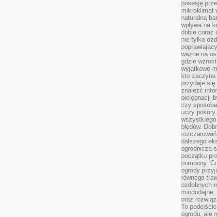
posesję prze
mikroklimat
naturalną ba
wpływa na k
dobie coraz 
nie tylko oz
poprawiający
ważne na osi
gdzie wzros
wyjątkowo 
kto zaczyna 
przydaje się
znaleźć info
pielęgnacji b
czy sposoba
uczy pokory,
wszystkiego 
błędów. Dob
rozczarowań
dalszego ek
ogrodnicza st
początku pr
pomocny. Co
ogrody przyj
równego tra
ozdobnych ro
miododajne, 
oraz rozwią
To podejście
ogrodu, ale 