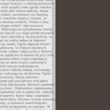
czerpać korzyści z zielonej przestrzeni.
 osób urządza małe ogrody miejskie,
 roślin albo zielone balkony. Nawet
z ziołami, pomidorami czy lawendą
 charakter miejsca i sprawić, że
no bardziej osobiste. Troska o taką
omaga zwolnić i daje poczucie
. Własnoręczne wyhodowanie choćby
lości bazylii czy mięty potrafi przynieść
dużo satysfakcji, bo przypomina, że
iąż ma realny wpływ na fragment
o go świata. Ogród odgrywa również
 społeczną. To miejsce wspólnych
zmów, zabaw i odpoczynku z bliskimi.
ory spędzone na tarasie lub przy stole
ośród zieleni często zapadają w
iej niż wiele innych codziennych
eleń sprzyja spokojniejszej
Ludzie chętniej siadają, rozmawiają
u i odrywają się od ekranów. Ogród
macniać relacje rodzinne i
nawet jeśli początkowo miał pełnić
unkcję dekoracyjną. Ważnym aspektem
aktyczność. Odpowiednio zaplanowany
apewniać cień w upalne dni, osłaniać
d wiatrem, tłumić hałas i poprawiać
 wokół domu. Drzewa i krzewy stanowią
rierę, a roślinność wokół budynku
omfort przebywania na zewnątrz. W