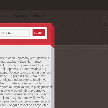
SCRIBE
FACEBOOK
TWITTER
wiele osób kojarzony jest głównie z
iaty, zadbany trawnik, krzewy i
eżki tworzą przyjemny widok, który
trój i sprawia, że dom wydaje się
yjazny. Jednak znaczenie ogrodu jest
ksze. To przestrzeń, która może
ję miejsca odpoczynku, rodzinnych
taktu z naturą, a nawet źródła
atysfakcji wynikającej z pielęgnowania
 niewielki ogród lub przydomowy
eni potrafi wyraźnie wpłynąć na rytm
i i jakość życia domowników. W
y wiele osób pracuje w zamkniętych
iach i spędza znaczną część dnia