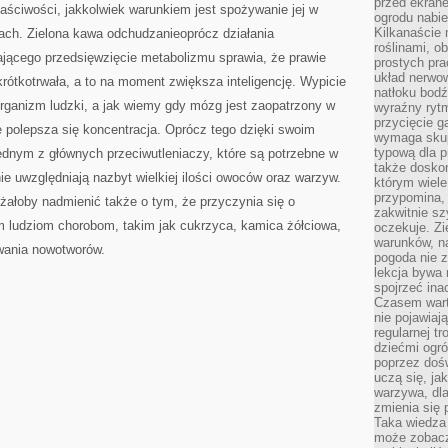
przed ekran
aściwości, jakkolwiek warunkiem jest spożywanie jej w
ogrodu nabi
Kilkanaście 
ach. Zielona kawa odchudzanieoprócz działania
roślinami, o
ającego przedsięwzięcie metabolizmu sprawia, że prawie
prostych pra
układ nerwo
rótkotrwała, a to na moment zwiększa inteligencję. Wypicie
natłoku bodź
rganizm ludzki, a jak wiemy gdy mózg jest zaopatrzony w
wyraźny rytm
przycięcie 
ie polepsza się koncentracja. Oprócz tego dzięki swoim
wymaga skupi
typową dla 
ednym z głównych przeciwutleniaczy, które są potrzebne w
także doskon
nie uwzględniają nazbyt wielkiej ilości owoców oraz warzyw.
którym wiele
przypomina,
eżałoby nadmienić także o tym, że przyczynia się o
zakwitnie sz
m ludziom chorobom, takim jak cukrzyca, kamica żółciowa,
oczekuje. Zi
warunków, n
wania nowotworów.
pogoda nie z
lekcja bywa
spojrzeć ina
Czasem wart
nie pojawiaj
regularnej tr
dziećmi ogr
poprzez dośw
uczą się, ja
warzywa, dla
zmienia się 
Taka wiedza 
może zobacz