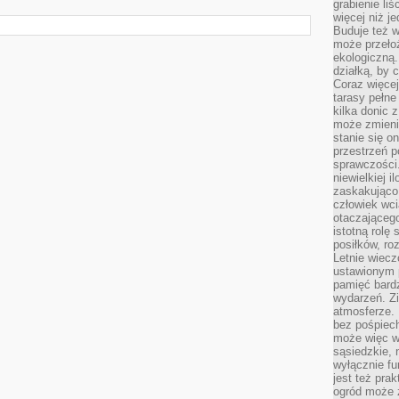
grabienie li
więcej niż j
Buduje też w
może przeło
ekologiczną
działką, by 
Coraz więcej
tarasy pełne
kilka donic 
może zmienić
stanie się o
przestrzeń p
sprawczości
niewielkiej i
zaskakująco 
człowiek wc
otaczająceg
istotną rolę
posiłków, ro
Letnie wiecz
ustawionym p
pamięć bardz
wydarzeń. Zi
atmosferze. 
bez pośpiech
może więc wz
sąsiedzkie, 
wyłącznie f
jest też pr
ogród może z