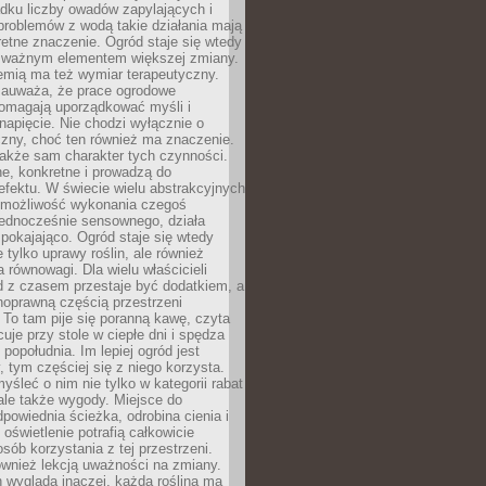
dku liczby owadów zapylających i
problemów z wodą takie działania mają
etne znaczenie. Ogród staje się wtedy
 ważnym elementem większej zmiany.
emią ma też wymiar terapeutyczny.
zauważa, że prace ogrodowe
pomagają uporządkować myśli i
napięcie. Nie chodzi wyłącznie o
czny, choć ten również ma znaczenie.
także sam charakter tych czynności.
e, konkretne i prowadzą do
fektu. W świecie wielu abstrakcyjnych
możliwość wykonania czegoś
jednocześnie sensownego, działa
pokajająco. Ogród staje się wtedy
 tylko uprawy roślin, ale również
 równowagi. Dla wielu właścicieli
 z czasem przestaje być dodatkiem, a
łnoprawną częścią przestrzeni
 To tam pije się poranną kawę, czyta
cuje przy stole w ciepłe dni i spędza
opołudnia. Im lepiej ogród jest
 tym częściej się z niego korzysta.
yśleć o nim nie tylko w kategorii rabat
ale także wygody. Miejsce do
dpowiednia ścieżka, odrobina cienia i
oświetlenie potrafią całkowicie
sób korzystania z tej przestrzeni.
ównież lekcją uważności na zmiany.
 wygląda inaczej, każda roślina ma