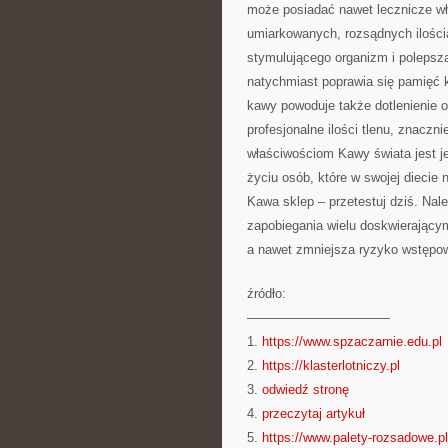
może posiadać nawet lecznicze wł
umiarkowanych, rozsądnych ilości
stymulującego organizm i polepsz
natychmiast poprawia się pamięć k
kawy powoduje także dotlenienie o
profesjonalne ilości tlenu, znaczn
właściwościom Kawy świata jest j
życiu osób, które w swojej diecie 
Kawa sklep – przetestuj dziś. Nal
zapobiegania wielu doskwierający
a nawet zmniejsza ryzyko wstępo
źródło:
———————————
1.
https://www.spzaczarnie.edu.pl
2.
https://klasterlotniczy.pl
3.
odwiedź stronę
4.
przeczytaj artykuł
5.
https://www.palety-rozsadowe.pl