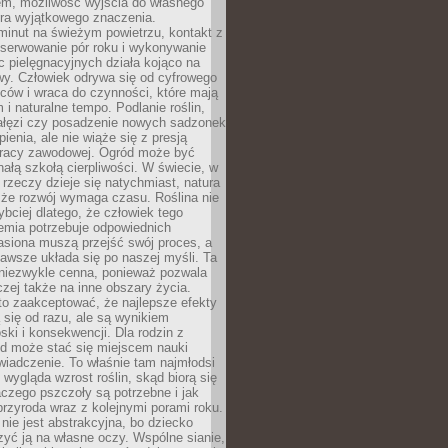
em, możliwość wyjścia do własnego
era wyjątkowego znaczenia.
minut na świeżym powietrzu, kontakt z
bserwowanie pór roku i wykonywanie
c pielęgnacyjnych działa kojąco na
wy. Człowiek odrywa się od cyfrowego
ców i wraca do czynności, które mają
 i naturalne tempo. Podlanie roślin,
gałęzi czy posadzenie nowych sadzonek
enia, ale nie wiąże się z presją
pracy zawodowej. Ogród może być
ałą szkołą cierpliwości. W świecie, w
 rzeczy dzieje się natychmiast, natura
 że rozwój wymaga czasu. Roślina nie
ybciej dlatego, że człowiek tego
emia potrzebuje odpowiednich
asiona muszą przejść swój proces, a
awsze układa się po naszej myśli. Ta
 niezwykle cenna, ponieważ pozwala
czej także na inne obszary życia.
o zaakceptować, że najlepsze efekty
ą się od razu, ale są wynikiem
oski i konsekwencji. Dla rodzin z
ód może stać się miejscem nauki
iadczenie. To właśnie tam najmłodsi
k wygląda wzrost roślin, skąd biorą się
czego pszczoły są potrzebne i jak
przyroda wraz z kolejnymi porami roku.
nie jest abstrakcyjna, bo dziecko
yć ją na własne oczy. Wspólne sianie,