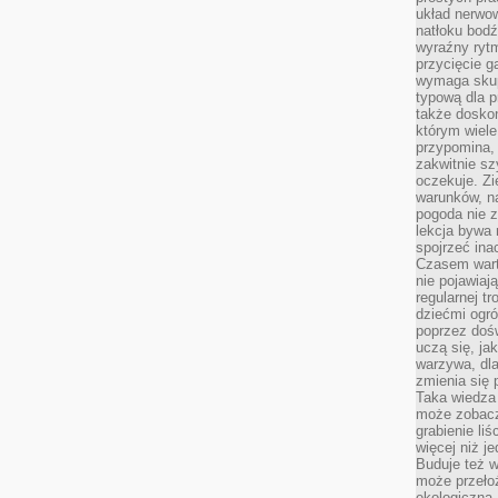
układ nerwo
natłoku bodź
wyraźny rytm
przycięcie 
wymaga skupi
typową dla 
także doskon
którym wiele
przypomina,
zakwitnie sz
oczekuje. Zi
warunków, n
pogoda nie z
lekcja bywa
spojrzeć ina
Czasem wart
nie pojawiaj
regularnej tr
dziećmi ogr
poprzez dośw
uczą się, ja
warzywa, dla
zmienia się 
Taka wiedza 
może zobacz
grabienie li
więcej niż j
Buduje też w
może przeło
ekologiczną