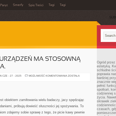
Smerfy
Tagi
Tagi
Paryż
Spis Treści
SUB
Z URZĄDZEŃ MA STOSOWNĄ
Ogród przez 
A.
estetyką. Kw
schludne ści
poprawia nas
JAKIEKOLWIEK
 CZE - 27 - 2025
MOŻLIWOŚĆ KOMENTOWANIA
ZOSTAŁA
bardziej prz
Z
URZĄDZEŃ
znacznie wię
MA
pełnić funkc
STOSOWNĄ
spotkań, kon
FORMĘ
DZIAŁANIA.
codziennej s
życia. Nawet
jest obiektem zamiłowania wielu badaczy, jacy spędzając
skrawek ziel
codziennośc
badaniami, próbują dowieść słuszności jej spożywania. To
czasach, gd
niom zdajemy sobie sprawę z tego, że picie kawy pewnie
pomieszczen