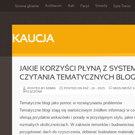
Archiwum
Ash
Smerfy
Strona główna
Paryż
Spis Treści
KAUCJA
JAKIE KORZYŚCI PŁYNĄ Z SYST
CZYTANIA TEMATYCZNYCH BLO
POSTED BY ADMIN
POSTED ON PAŹ - 24 - 2025
MOŻLIWOŚĆ 
WYŁĄCZONA
Tematyczne blogi jako pomoc w rozwiązywaniu problemów
Tematyczne blogi stają się wartościowym źródłem informacji w c
oferują przydatne wskazówki i porady w przystępnym stylu, jakie
rozmaitych okolicznościach. W zakresie remontów i budownictwa 
przygotować dach do czyszczenia, dobierać budowlane materiały