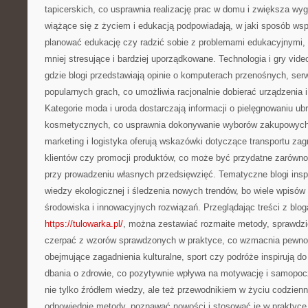
tapicerskich, co usprawnia realizację prac w domu i zwiększa wy
wiążące się z życiem i edukacją podpowiadają, w jaki sposób ws
planować edukację czy radzić sobie z problemami edukacyjnymi, 
mniej stresujące i bardziej uporządkowane. Technologia i gry vid
gdzie blogi przedstawiają opinie o komputerach przenośnych, se
popularnych grach, co umożliwia racjonalnie dobierać urządzenia
Kategorie moda i uroda dostarczają informacji o pielęgnowaniu ub
kosmetycznych, co usprawnia dokonywanie wyborów zakupowych i
marketing i logistyka oferują wskazówki dotyczące transportu zag
klientów czy promocji produktów, co może być przydatne zarówno
przy prowadzeniu własnych przedsięwzięć. Tematyczne blogi insp
wiedzy ekologicznej i śledzenia nowych trendów, bo wiele wpisó
środowiska i innowacyjnych rozwiązań. Przeglądając treści z blog
https://tulowarka.pl/
, można zestawiać rozmaite metody, sprawdzi
czerpać z wzorów sprawdzonych w praktyce, co wzmacnia pewność
obejmujące zagadnienia kulturalne, sport czy podróże inspirują d
dbania o zdrowie, co pozytywnie wpływa na motywację i samopoczu
nie tylko źródłem wiedzy, ale też przewodnikiem w życiu codzi
odpowiednie metody, poznawać nowości i stosować je w praktyce,