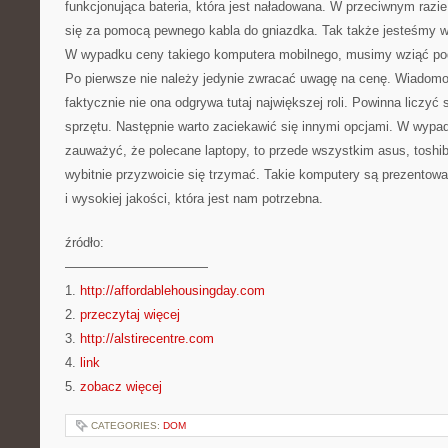
funkcjonująca bateria, która jest naładowana. W przeciwnym razi
się za pomocą pewnego kabla do gniazdka. Tak także jesteśmy w 
W wypadku ceny takiego komputera mobilnego, musimy wziąć pod
Po pierwsze nie należy jedynie zwracać uwagę na cenę. Wiadomo, 
faktycznie nie ona odgrywa tutaj największej roli. Powinna liczyć 
sprzętu. Następnie warto zaciekawić się innymi opcjami. W wyp
zauważyć, że polecane laptopy, to przede wszystkim asus, toshiba
wybitnie przyzwoicie się trzymać. Takie komputery są prezentowa
i wysokiej jakości, która jest nam potrzebna.
źródło:
———————————
1.
http://affordablehousingday.com
2.
przeczytaj więcej
3.
http://alstirecentre.com
4.
link
5.
zobacz więcej
CATEGORIES:
DOM