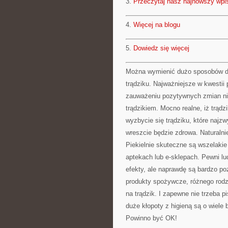
3.
Przeczytaj nasz najnowszy wpi
4.
Więcej na blogu
5.
Dowiedz się więcej
Można wymienić dużo sposobów dz
trądziku. Najważniejsze w kwestii 
zauważeniu pozytywnych zmian nie
trądzikiem. Mocno realne, iż trąd
wyzbycie się trądziku, które najzw
wreszcie będzie zdrowa. Naturalnie
Piekielnie skuteczne są wszelakie
aptekach lub e-sklepach. Pewni lud
efekty, ale naprawdę są bardzo po
produkty spożywcze, różnego rodz
na trądzik. I zapewne nie trzeba p
duże kłopoty z higieną są o wiele 
Powinno być OK!