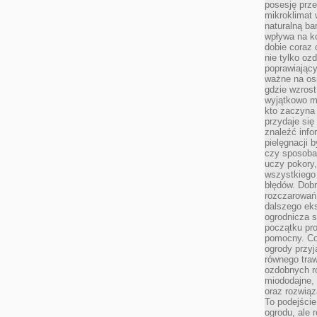
posesję prze
mikroklimat
naturalną ba
wpływa na k
dobie coraz 
nie tylko oz
poprawiający
ważne na osi
gdzie wzros
wyjątkowo 
kto zaczyna 
przydaje się
znaleźć info
pielęgnacji b
czy sposoba
uczy pokory,
wszystkiego 
błędów. Dob
rozczarowań
dalszego ek
ogrodnicza st
początku pr
pomocny. Co
ogrody przyj
równego tra
ozdobnych ro
miododajne, 
oraz rozwią
To podejście
ogrodu, ale 