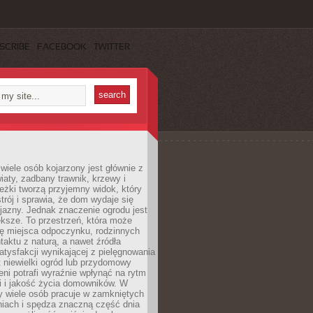
SCRIBE
FACEBOOK
TWITTER
wiele osób kojarzony jest głównie z
iaty, zadbany trawnik, krzewy i
eżki tworzą przyjemny widok, który
trój i sprawia, że dom wydaje się
yjazny. Jednak znaczenie ogrodu jest
ksze. To przestrzeń, która może
ję miejsca odpoczynku, rodzinnych
taktu z naturą, a nawet źródła
atysfakcji wynikającej z pielęgnowania
 niewielki ogród lub przydomowy
eni potrafi wyraźnie wpłynąć na rytm
i i jakość życia domowników. W
y wiele osób pracuje w zamkniętych
iach i spędza znaczną część dnia