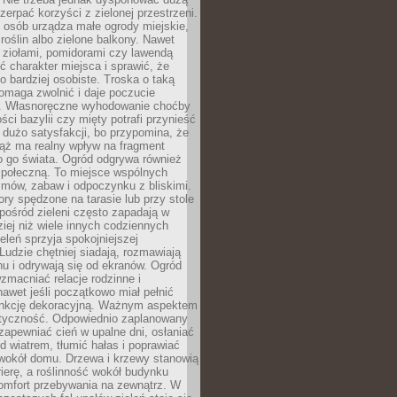
czerpać korzyści z zielonej przestrzeni.
 osób urządza małe ogrody miejskie,
 roślin albo zielone balkony. Nawet
z ziołami, pomidorami czy lawendą
 charakter miejsca i sprawić, że
no bardziej osobiste. Troska o taką
omaga zwolnić i daje poczucie
. Własnoręczne wyhodowanie choćby
lości bazylii czy mięty potrafi przynieść
dużo satysfakcji, bo przypomina, że
iąż ma realny wpływ na fragment
o go świata. Ogród odgrywa również
 społeczną. To miejsce wspólnych
zmów, zabaw i odpoczynku z bliskimi.
ory spędzone na tarasie lub przy stole
ośród zieleni często zapadają w
iej niż wiele innych codziennych
eleń sprzyja spokojniejszej
Ludzie chętniej siadają, rozmawiają
u i odrywają się od ekranów. Ogród
macniać relacje rodzinne i
nawet jeśli początkowo miał pełnić
unkcję dekoracyjną. Ważnym aspektem
aktyczność. Odpowiednio zaplanowany
apewniać cień w upalne dni, osłaniać
d wiatrem, tłumić hałas i poprawiać
 wokół domu. Drzewa i krzewy stanowią
rierę, a roślinność wokół budynku
omfort przebywania na zewnątrz. W