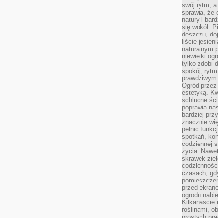
swój rytm, a
sprawia, że 
natury i bar
się wokół. P
deszczu, do
liście jesien
naturalnym p
niewielki og
tylko zdobi 
spokój, rytm
prawdziwym
Ogród przez 
estetyką. Kw
schludne ści
poprawia nas
bardziej prz
znacznie wię
pełnić funkc
spotkań, kon
codziennej s
życia. Nawet
skrawek ziel
codziennośc
czasach, gd
pomieszczen
przed ekran
ogrodu nabi
Kilkanaście 
roślinami, o
prostych pra