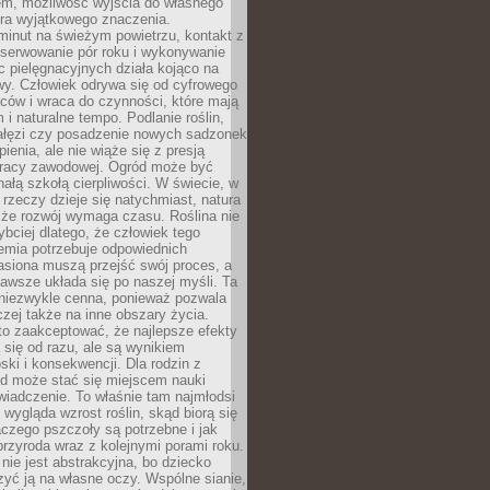
em, możliwość wyjścia do własnego
era wyjątkowego znaczenia.
minut na świeżym powietrzu, kontakt z
bserwowanie pór roku i wykonywanie
c pielęgnacyjnych działa kojąco na
wy. Człowiek odrywa się od cyfrowego
ców i wraca do czynności, które mają
 i naturalne tempo. Podlanie roślin,
gałęzi czy posadzenie nowych sadzonek
enia, ale nie wiąże się z presją
pracy zawodowej. Ogród może być
ałą szkołą cierpliwości. W świecie, w
 rzeczy dzieje się natychmiast, natura
 że rozwój wymaga czasu. Roślina nie
ybciej dlatego, że człowiek tego
emia potrzebuje odpowiednich
asiona muszą przejść swój proces, a
awsze układa się po naszej myśli. Ta
 niezwykle cenna, ponieważ pozwala
czej także na inne obszary życia.
o zaakceptować, że najlepsze efekty
ą się od razu, ale są wynikiem
oski i konsekwencji. Dla rodzin z
ód może stać się miejscem nauki
iadczenie. To właśnie tam najmłodsi
k wygląda wzrost roślin, skąd biorą się
czego pszczoły są potrzebne i jak
przyroda wraz z kolejnymi porami roku.
nie jest abstrakcyjna, bo dziecko
yć ją na własne oczy. Wspólne sianie,