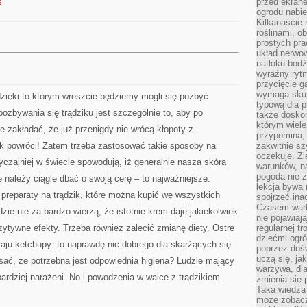
s
przed ekran
ogrodu nabi
Kilkanaście 
roślinami, o
prostych pra
układ nerwo
natłoku bodź
wyraźny rytm
przycięcie 
wymaga skupi
ięki to którym wreszcie będziemy mogli się pozbyć
typową dla 
pozbywania się trądziku jest szczególnie to, aby po
także doskon
którym wiele
 zakładać, że już przenigdy nie wrócą kłopoty z
przypomina,
zik powróci! Zatem trzeba zastosować takie sposoby na
zakwitnie sz
oczekuje. Zi
yczajniej w świecie spowodują, iż generalnie nasza skóra
warunków, n
pogoda nie z
 należy ciągle dbać o swoją cerę – to najważniejsze.
lekcja bywa
 preparaty na trądzik, które można kupić we wszystkich
spojrzeć ina
Czasem wart
zie nie za bardzo wierzą, że istotnie krem daje jakiekolwiek
nie pojawiaj
zytywne efekty. Trzeba również zalecić zmianę diety. Ostre
regularnej tr
dziećmi ogr
aju ketchupy: to naprawdę nic dobrego dla skarżących się
poprzez dośw
uczą się, ja
isać, że potrzebna jest odpowiednia higiena? Ludzie mający
warzywa, dla
bardziej narażeni. No i powodzenia w walce z trądzikiem.
zmienia się 
Taka wiedza 
może zobacz