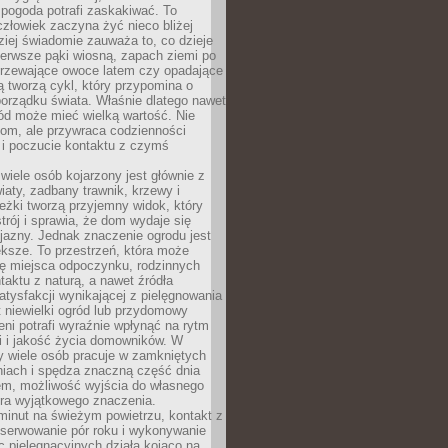
 pogoda potrafi zaskakiwać. To
człowiek zaczyna żyć nieco bliżej
dziej świadomie zauważa to, co dzieje
ierwsze pąki wiosną, zapach ziemi po
jrzewające owoce latem czy opadające
ią tworzą cykl, który przypomina o
orządku świata. Właśnie dlatego nawet
ród może mieć wielką wartość. Nie
dom, ale przywraca codzienności
 i poczucie kontaktu z czymś
.
wiele osób kojarzony jest głównie z
iaty, zadbany trawnik, krzewy i
eżki tworzą przyjemny widok, który
trój i sprawia, że dom wydaje się
yjazny. Jednak znaczenie ogrodu jest
ksze. To przestrzeń, która może
ję miejsca odpoczynku, rodzinnych
taktu z naturą, a nawet źródła
atysfakcji wynikającej z pielęgnowania
 niewielki ogród lub przydomowy
eni potrafi wyraźnie wpłynąć na rytm
i i jakość życia domowników. W
y wiele osób pracuje w zamkniętych
iach i spędza znaczną część dnia
em, możliwość wyjścia do własnego
era wyjątkowego znaczenia.
minut na świeżym powietrzu, kontakt z
bserwowanie pór roku i wykonywanie
c pielęgnacyjnych działa kojąco na