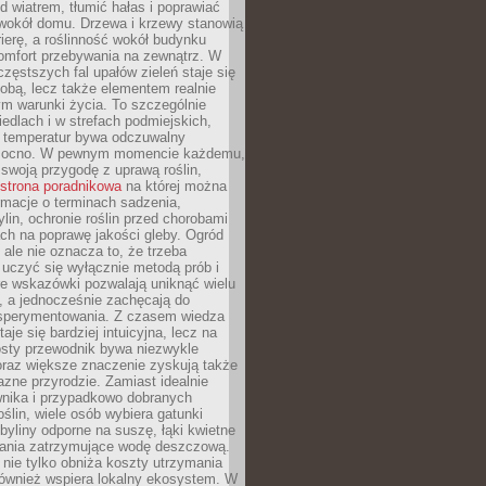
d wiatrem, tłumić hałas i poprawiać
 wokół domu. Drzewa i krzewy stanowią
rierę, a roślinność wokół budynku
omfort przebywania na zewnątrz. W
częstszych fal upałów zieleń staje się
dobą, lecz także elementem realnie
m warunki życia. To szczególnie
edlach i w strefach podmiejskich,
t temperatur bywa odczuwalny
mocno. W pewnym momencie każdemu,
swoją przygodę z uprawą roślin,
strona poradnikowa
na której można
rmacje o terminach sadzenia,
ylin, ochronie roślin przed chorobami
ch na poprawę jakości gleby. Ogród
 ale nie oznacza to, że trzeba
uczyć się wyłącznie metodą prób i
re wskazówki pozwalają uniknąć wielu
, a jednocześnie zachęcają do
sperymentowania. Z czasem wiedza
aje się bardziej intuicyjna, lecz na
osty przewodnik bywa niezwykle
raz większe znaczenie zyskują także
azne przyrodzie. Zamiast idealnie
wnika i przypadkowo dobranych
ślin, wiele osób wybiera gatunki
byliny odporne na suszę, łąki kwietne
zania zatrzymujące wodę deszczową.
 nie tylko obniża koszty utrzymania
również wspiera lokalny ekosystem. W