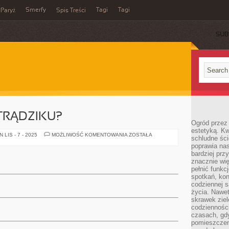
Smerfy
Tagi
Tagi
Paryż
Spis Treści
SUB
 TRĄDZIKU?
Ogród przez 
estetyką. Kw
JAK
LIS - 7 - 2025
MOŻLIWOŚĆ KOMENTOWANIA
ZOSTAŁA
schludne ści
POZBYĆ
poprawia nas
SIĘ
TRĄDZIKU?
bardziej prz
znacznie wię
pełnić funkc
spotkań, kon
codziennej s
życia. Nawet
skrawek ziel
codziennośc
czasach, gd
pomieszczen