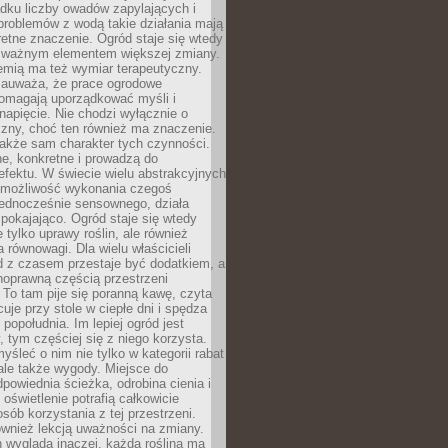
dku liczby owadów zapylających i
problemów z wodą takie działania mają
etne znaczenie. Ogród staje się wtedy
 ważnym elementem większej zmiany.
emią ma też wymiar terapeutyczny.
zauważa, że prace ogrodowe
pomagają uporządkować myśli i
napięcie. Nie chodzi wyłącznie o
czny, choć ten również ma znaczenie.
także sam charakter tych czynności.
e, konkretne i prowadzą do
fektu. W świecie wielu abstrakcyjnych
możliwość wykonania czegoś
jednocześnie sensownego, działa
pokajająco. Ogród staje się wtedy
 tylko uprawy roślin, ale również
 równowagi. Dla wielu właścicieli
 z czasem przestaje być dodatkiem, a
łnoprawną częścią przestrzeni
 To tam pije się poranną kawę, czyta
cuje przy stole w ciepłe dni i spędza
opołudnia. Im lepiej ogród jest
 tym częściej się z niego korzysta.
yśleć o nim nie tylko w kategorii rabat
ale także wygody. Miejsce do
dpowiednia ścieżka, odrobina cienia i
oświetlenie potrafią całkowicie
sób korzystania z tej przestrzeni.
ównież lekcją uważności na zmiany.
 wygląda inaczej, każda roślina ma