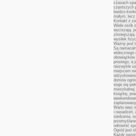
czasach spa
częstszych 
bardzo konkr
małym, lecz
Kontakt z zi
Wiele osób 
wyciszają, 
zmniejszają 
wysiłek fizy
Ważny jest 
Są namacaln
widocznego e
obowiązków 
prostego, a 
niezwykle us
miejscem nie
odzyskiwania
domów ogród
staje się pe
mieszkalnej.
książkę, pra
weekendowe p
zaplanowany,
Warto więc m
i nasadzeń, 
siedzenia, o
przemyślane 
odmienić spo
Ogród jest r
Każdy sezon