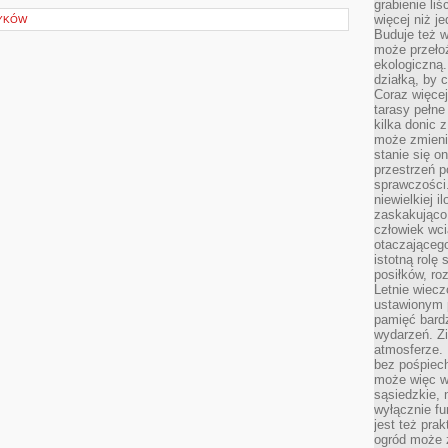
grabienie li
więcej niż j
ZYKÓW
Buduje też w
może przeło
ekologiczną
działką, by 
Coraz więcej
tarasy pełne
kilka donic 
może zmienić
stanie się o
przestrzeń p
sprawczości
niewielkiej i
zaskakująco 
człowiek wc
otaczająceg
istotną rolę
posiłków, ro
Letnie wiecz
ustawionym p
pamięć bardz
wydarzeń. Zi
atmosferze. 
bez pośpiech
może więc wz
sąsiedzkie, 
wyłącznie f
jest też pr
ogród może z