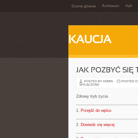
Archiwum
Ash
Strona główna
KAUCJA
JAK POZBYĆ SIĘ
POSTED BY ADMIN
POSTED ON 
WYŁĄCZONA
Zdrowy tryb życia
1.
Przejdź do wpisu
2.
Dowiedz się więcej