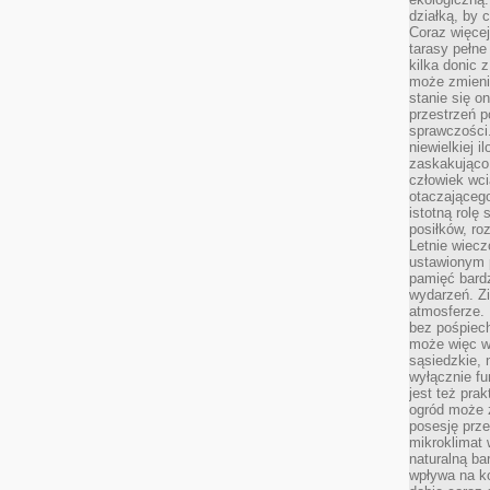
działką, by 
Coraz więcej
tarasy pełne
kilka donic 
może zmienić
stanie się o
przestrzeń p
sprawczości
niewielkiej i
zaskakująco 
człowiek wc
otaczająceg
istotną rolę
posiłków, ro
Letnie wiecz
ustawionym p
pamięć bardz
wydarzeń. Zi
atmosferze. 
bez pośpiech
może więc wz
sąsiedzkie, 
wyłącznie f
jest też pr
ogród może z
posesję prze
mikroklimat
naturalną ba
wpływa na k