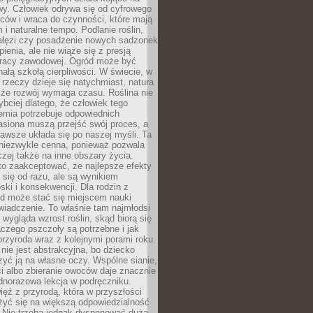
wy. Człowiek odrywa się od cyfrowego
ców i wraca do czynności, które mają
 i naturalne tempo. Podlanie roślin,
gałęzi czy posadzenie nowych sadzonek
enia, ale nie wiąże się z presją
pracy zawodowej. Ogród może być
ałą szkołą cierpliwości. W świecie, w
 rzeczy dzieje się natychmiast, natura
 że rozwój wymaga czasu. Roślina nie
ybciej dlatego, że człowiek tego
emia potrzebuje odpowiednich
asiona muszą przejść swój proces, a
awsze układa się po naszej myśli. Ta
 niezwykle cenna, ponieważ pozwala
czej także na inne obszary życia.
o zaakceptować, że najlepsze efekty
ą się od razu, ale są wynikiem
oski i konsekwencji. Dla rodzin z
ód może stać się miejscem nauki
iadczenie. To właśnie tam najmłodsi
k wygląda wzrost roślin, skąd biorą się
czego pszczoły są potrzebne i jak
przyroda wraz z kolejnymi porami roku.
nie jest abstrakcyjna, bo dziecko
yć ją na własne oczy. Wspólne sianie,
ści albo zbieranie owoców daje znacznie
ednorazowa lekcja w podręczniku.
ięź z przyrodą, która w przyszłości
żyć się na większą odpowiedzialność
. Nie trzeba jednak dysponować dużą