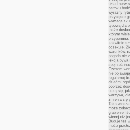
układ nerwo
natłoku bodź
wyraźny rytm
przycięcie 
wymaga skupi
typową dla 
także doskon
którym wiele
przypomina,
zakwitnie sz
oczekuje. Zi
warunków, n
pogoda nie z
lekcja bywa
spojrzeć ina
Czasem wart
nie pojawiaj
regularnej tr
dziećmi ogr
poprzez dośw
uczą się, ja
warzywa, dla
zmienia się 
Taka wiedza 
może zobacz
grabienie li
więcej niż j
Buduje też w
może przeło
ekologiczną