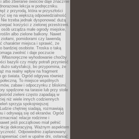
ści albo zbieranie owoców daje znacznie
ednorazowa lekcja w podręczniku.
ięź z przyrodą, która w przyszłości
żyć się na większą odpowiedzialność
. Nie trzeba jednak dysponować dużą
czerpać korzyści z zielonej przestrzeni.
 osób urządza małe ogrody miejskie,
 roślin albo zielone balkony. Nawet
z ziołami, pomidorami czy lawendą
 charakter miejsca i sprawić, że
no bardziej osobiste. Troska o taką
omaga zwolnić i daje poczucie
. Własnoręczne wyhodowanie choćby
lości bazylii czy mięty potrafi przynieść
dużo satysfakcji, bo przypomina, że
iąż ma realny wpływ na fragment
o go świata. Ogród odgrywa również
 społeczną. To miejsce wspólnych
zmów, zabaw i odpoczynku z bliskimi.
ory spędzone na tarasie lub przy stole
ośród zieleni często zapadają w
iej niż wiele innych codziennych
eleń sprzyja spokojniejszej
Ludzie chętniej siadają, rozmawiają
u i odrywają się od ekranów. Ogród
macniać relacje rodzinne i
nawet jeśli początkowo miał pełnić
unkcję dekoracyjną. Ważnym aspektem
aktyczność. Odpowiednio zaplanowany
apewniać cień w upalne dni, osłaniać