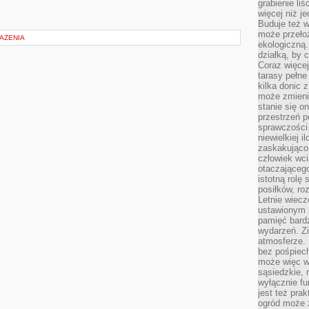
grabienie li
więcej niż j
Buduje też w
może przeło
AŻENIA
ekologiczną
działką, by 
Coraz więcej
tarasy pełne
kilka donic 
może zmienić
stanie się o
przestrzeń p
sprawczości
niewielkiej i
zaskakująco 
człowiek wc
otaczająceg
istotną rolę
posiłków, ro
Letnie wiecz
ustawionym p
pamięć bardz
wydarzeń. Zi
atmosferze. 
bez pośpiech
może więc wz
sąsiedzkie, 
wyłącznie f
jest też pr
ogród może z