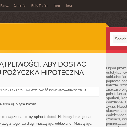
Smerfy
Tagi
Tagi
Paryż
Spis Treści
SUB
WĄTPLIWOŚCI, ABY DOSTAĆ
Ogród przez 
 POŻYCZKA HIPOTECZNA
estetyką. Kw
schludne ści
poprawia nas
bardziej prz
znacznie wię
JAK
SIE - 27 - 2025
MOŻLIWOŚĆ KOMENTOWANIA
ZOSTAŁA
NIE
pełnić funkc
ULEGA
spotkań, kon
WĄTPLIWOŚCI,
codziennej s
ABY
ie sprawę o tym każdy
DOSTAĆ
życia. Nawet
POMOC
skrawek ziel
RODZAJU
codziennośc
POŻYCZKA
 pieniądze na to, by spłacić debet. Niekiedy brakuje nam
HIPOTECZNA
czasach, gd
DLA
sprawę z tego, że długi muszą być oddawane. Muszą być
pomieszczen
FIRM