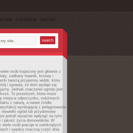
SCRIBE
FACEBOOK
TWITTER
wiele osób kojarzony jest głównie z
iaty, zadbany trawnik, krzewy i
eżki tworzą przyjemny widok, który
trój i sprawia, że dom wydaje się
yjazny. Jednak znaczenie ogrodu jest
ksze. To przestrzeń, która może
ję miejsca odpoczynku, rodzinnych
taktu z naturą, a nawet źródła
atysfakcji wynikającej z pielęgnowania
 niewielki ogród lub przydomowy
eni potrafi wyraźnie wpłynąć na rytm
i i jakość życia domowników. W
y wiele osób pracuje w zamkniętych
iach i spędza znaczną część dnia