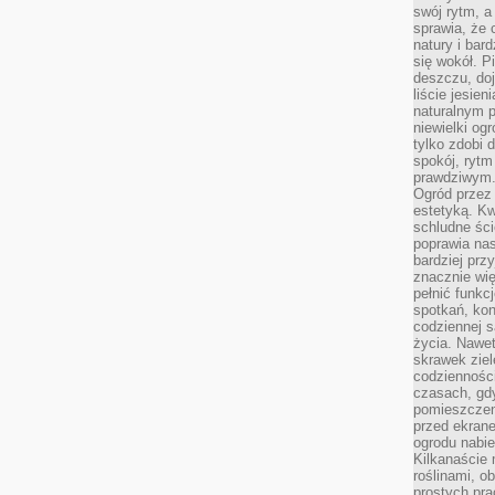
swój rytm, a
sprawia, że 
natury i bar
się wokół. P
deszczu, do
liście jesien
naturalnym p
niewielki og
tylko zdobi 
spokój, rytm
prawdziwym
Ogród przez 
estetyką. Kw
schludne ści
poprawia nas
bardziej prz
znacznie wię
pełnić funkc
spotkań, kon
codziennej s
życia. Nawet
skrawek ziel
codziennośc
czasach, gd
pomieszczen
przed ekran
ogrodu nabi
Kilkanaście 
roślinami, o
prostych pra