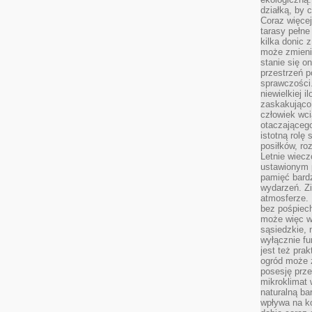
działką, by 
Coraz więcej
tarasy pełne
kilka donic 
może zmienić
stanie się o
przestrzeń p
sprawczości
niewielkiej i
zaskakująco 
człowiek wc
otaczająceg
istotną rolę
posiłków, ro
Letnie wiecz
ustawionym p
pamięć bardz
wydarzeń. Zi
atmosferze. 
bez pośpiech
może więc wz
sąsiedzkie, 
wyłącznie f
jest też pr
ogród może z
posesję prze
mikroklimat
naturalną ba
wpływa na k