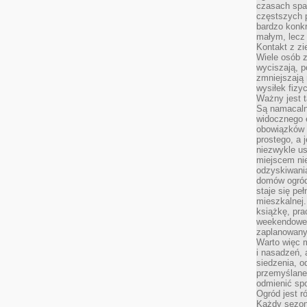
czasach spa
częstszych 
bardzo konkr
małym, lecz
Kontakt z zi
Wiele osób 
wyciszają, 
zmniejszają 
wysiłek fizy
Ważny jest 
Są namacaln
widocznego e
obowiązków 
prostego, a 
niezwykle us
miejscem nie
odzyskiwania
domów ogród
staje się pe
mieszkalnej.
książkę, pra
weekendowe p
zaplanowany,
Warto więc m
i nasadzeń, 
siedzenia, o
przemyślane 
odmienić spo
Ogród jest r
Każdy sezon