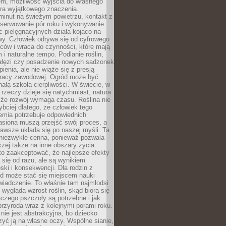
em, możliwość wyjścia do własnego
era wyjątkowego znaczenia.
minut na świeżym powietrzu, kontakt z
bserwowanie pór roku i wykonywanie
c pielęgnacyjnych działa kojąco na
wy. Człowiek odrywa się od cyfrowego
ców i wraca do czynności, które mają
 i naturalne tempo. Podlanie roślin,
gałęzi czy posadzenie nowych sadzonek
enia, ale nie wiąże się z presją
pracy zawodowej. Ogród może być
ałą szkołą cierpliwości. W świecie, w
 rzeczy dzieje się natychmiast, natura
 że rozwój wymaga czasu. Roślina nie
ybciej dlatego, że człowiek tego
emia potrzebuje odpowiednich
asiona muszą przejść swój proces, a
awsze układa się po naszej myśli. Ta
 niezwykle cenna, ponieważ pozwala
czej także na inne obszary życia.
o zaakceptować, że najlepsze efekty
ą się od razu, ale są wynikiem
oski i konsekwencji. Dla rodzin z
ód może stać się miejscem nauki
iadczenie. To właśnie tam najmłodsi
k wygląda wzrost roślin, skąd biorą się
czego pszczoły są potrzebne i jak
przyroda wraz z kolejnymi porami roku.
nie jest abstrakcyjna, bo dziecko
yć ją na własne oczy. Wspólne sianie,