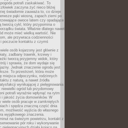
 pogoda potrafi zaskakiwać. To
człowiek zaczyna żyć nieco bliżej
dziej świadomie zauważa to, co dzieje
ierwsze pąki wiosną, zapach ziemi po
jrzewające owoce latem czy opadające
ią tworzą cykl, który przypomina o
orządku świata. Właśnie dlatego nawet
ród może mieć wielką wartość. Nie
dom, ale przywraca codzienności
 i poczucie kontaktu z czymś
.
wiele osób kojarzony jest głównie z
iaty, zadbany trawnik, krzewy i
eżki tworzą przyjemny widok, który
trój i sprawia, że dom wydaje się
yjazny. Jednak znaczenie ogrodu jest
ksze. To przestrzeń, która może
ję miejsca odpoczynku, rodzinnych
taktu z naturą, a nawet źródła
atysfakcji wynikającej z pielęgnowania
 niewielki ogród lub przydomowy
eni potrafi wyraźnie wpłynąć na rytm
i i jakość życia domowników. W
y wiele osób pracuje w zamkniętych
iach i spędza znaczną część dnia
em, możliwość wyjścia do własnego
era wyjątkowego znaczenia.
minut na świeżym powietrzu, kontakt z
bserwowanie pór roku i wykonywanie
c pielęgnacyjnych działa kojąco na