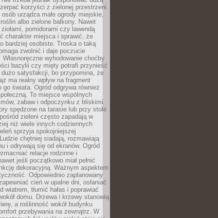
czerpać korzyści z zielonej przestrzeni.
 osób urządza małe ogrody miejskie,
 roślin albo zielone balkony. Nawet
z ziołami, pomidorami czy lawendą
 charakter miejsca i sprawić, że
no bardziej osobiste. Troska o taką
omaga zwolnić i daje poczucie
. Własnoręczne wyhodowanie choćby
lości bazylii czy mięty potrafi przynieść
dużo satysfakcji, bo przypomina, że
iąż ma realny wpływ na fragment
o go świata. Ogród odgrywa również
 społeczną. To miejsce wspólnych
zmów, zabaw i odpoczynku z bliskimi.
ory spędzone na tarasie lub przy stole
ośród zieleni często zapadają w
iej niż wiele innych codziennych
eleń sprzyja spokojniejszej
Ludzie chętniej siadają, rozmawiają
u i odrywają się od ekranów. Ogród
macniać relacje rodzinne i
nawet jeśli początkowo miał pełnić
unkcję dekoracyjną. Ważnym aspektem
aktyczność. Odpowiednio zaplanowany
apewniać cień w upalne dni, osłaniać
d wiatrem, tłumić hałas i poprawiać
 wokół domu. Drzewa i krzewy stanowią
rierę, a roślinność wokół budynku
omfort przebywania na zewnątrz. W