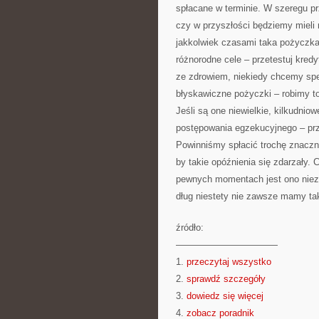
spłacane w terminie. W szeregu 
czy w przyszłości będziemy mieli 
jakkolwiek czasami taka pożyczka
różnorodne cele – przetestuj kred
ze zdrowiem, niekiedy chcemy spe
błyskawiczne pożyczki – robimy to
Jeśli są one niewielkie, kilkudni
postępowania egzekucyjnego – prze
Powinniśmy spłacić trochę znaczn
by takie opóźnienia się zdarzały.
pewnych momentach jest ono niez
dług niestety nie zawsze mamy ta
źródło:
———————————
1.
przeczytaj wszystko
2.
sprawdź szczegóły
3.
dowiedz się więcej
4.
zobacz poradnik