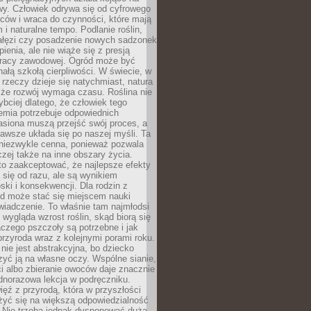
wy. Człowiek odrywa się od cyfrowego
ców i wraca do czynności, które mają
 i naturalne tempo. Podlanie roślin,
gałęzi czy posadzenie nowych sadzonek
enia, ale nie wiąże się z presją
pracy zawodowej. Ogród może być
ałą szkołą cierpliwości. W świecie, w
 rzeczy dzieje się natychmiast, natura
 że rozwój wymaga czasu. Roślina nie
ybciej dlatego, że człowiek tego
emia potrzebuje odpowiednich
asiona muszą przejść swój proces, a
awsze układa się po naszej myśli. Ta
 niezwykle cenna, ponieważ pozwala
czej także na inne obszary życia.
o zaakceptować, że najlepsze efekty
ą się od razu, ale są wynikiem
oski i konsekwencji. Dla rodzin z
ód może stać się miejscem nauki
iadczenie. To właśnie tam najmłodsi
k wygląda wzrost roślin, skąd biorą się
czego pszczoły są potrzebne i jak
przyroda wraz z kolejnymi porami roku.
nie jest abstrakcyjna, bo dziecko
yć ją na własne oczy. Wspólne sianie,
ści albo zbieranie owoców daje znacznie
ednorazowa lekcja w podręczniku.
ięź z przyrodą, która w przyszłości
żyć się na większą odpowiedzialność
. Nie trzeba jednak dysponować dużą