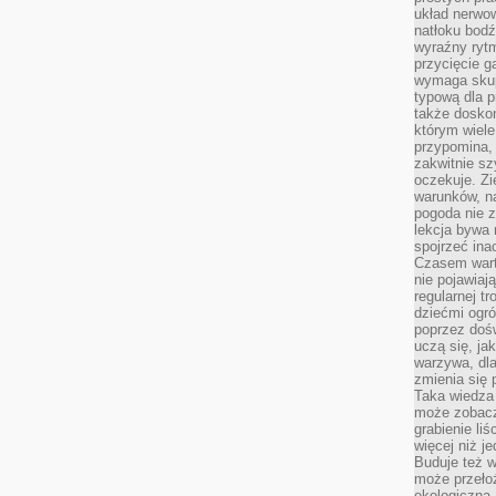
układ nerwo
natłoku bodź
wyraźny rytm
przycięcie 
wymaga skupi
typową dla 
także doskon
którym wiele
przypomina,
zakwitnie sz
oczekuje. Zi
warunków, n
pogoda nie z
lekcja bywa
spojrzeć ina
Czasem wart
nie pojawiaj
regularnej tr
dziećmi ogr
poprzez dośw
uczą się, ja
warzywa, dla
zmienia się 
Taka wiedza 
może zobacz
grabienie li
więcej niż j
Buduje też w
może przeło
ekologiczną