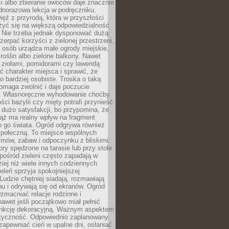
ści albo zbieranie owoców daje znacznie
ednorazowa lekcja w podręczniku.
ięź z przyrodą, która w przyszłości
żyć się na większą odpowiedzialność
. Nie trzeba jednak dysponować dużą
czerpać korzyści z zielonej przestrzeni.
 osób urządza małe ogrody miejskie,
 roślin albo zielone balkony. Nawet
z ziołami, pomidorami czy lawendą
 charakter miejsca i sprawić, że
no bardziej osobiste. Troska o taką
omaga zwolnić i daje poczucie
. Własnoręczne wyhodowanie choćby
lości bazylii czy mięty potrafi przynieść
dużo satysfakcji, bo przypomina, że
iąż ma realny wpływ na fragment
o go świata. Ogród odgrywa również
 społeczną. To miejsce wspólnych
zmów, zabaw i odpoczynku z bliskimi.
ory spędzone na tarasie lub przy stole
ośród zieleni często zapadają w
iej niż wiele innych codziennych
eleń sprzyja spokojniejszej
Ludzie chętniej siadają, rozmawiają
u i odrywają się od ekranów. Ogród
macniać relacje rodzinne i
nawet jeśli początkowo miał pełnić
unkcję dekoracyjną. Ważnym aspektem
aktyczność. Odpowiednio zaplanowany
apewniać cień w upalne dni, osłaniać