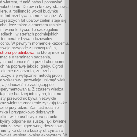
d wiatrem, tłumić hałas i poprawiać
 wokół domu. Drzewa i krzewy stanowią
rierę, a roślinność wokół budynku
omfort przebywania na zewnątrz. W
częstszych fal upałów zieleń staje się
dobą, lecz także elementem realnie
m warunki życia. To szczególnie
edlach i w strefach podmiejskich,
t temperatur bywa odczuwalny
mocno. W pewnym momencie każdemu,
swoją przygodę z uprawą roślin,
strona poradnikowa
na której można
rmacje o terminach sadzenia,
ylin, ochronie roślin przed chorobami
ch na poprawę jakości gleby. Ogród
 ale nie oznacza to, że trzeba
uczyć się wyłącznie metodą prób i
re wskazówki pozwalają uniknąć wielu
, a jednocześnie zachęcają do
sperymentowania. Z czasem wiedza
aje się bardziej intuicyjna, lecz na
osty przewodnik bywa niezwykle
raz większe znaczenie zyskują także
azne przyrodzie. Zamiast idealnie
wnika i przypadkowo dobranych
ślin, wiele osób wybiera gatunki
byliny odporne na suszę, łąki kwietne
zania zatrzymujące wodę deszczową.
 nie tylko obniża koszty utrzymania
również wspiera lokalny ekosystem. W