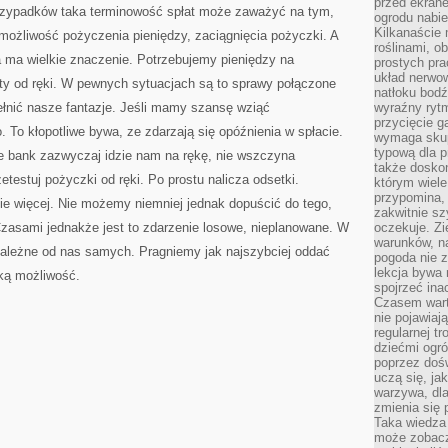
przed ekran
przypadków taka terminowość spłat może zaważyć na tym,
ogrodu nabi
Kilkanaście 
możliwość pożyczenia pieniędzy, zaciągnięcia pożyczki. A
roślinami, o
 ma wielkie znaczenie. Potrzebujemy pieniędzy na
prostych pra
układ nerwo
yty od ręki. W pewnych sytuacjach są to sprawy połączone
natłoku bodź
łnić nasze fantazje. Jeśli mamy szansę wziąć
wyraźny rytm
przycięcie 
. To kłopotliwe bywa, ze zdarzają się opóźnienia w spłacie.
wymaga skupi
typową dla 
owe bank zazwyczaj idzie nam na rękę, nie wszczyna
także doskon
testuj pożyczki od ręki. Po prostu nalicza odsetki.
którym wiele
przypomina,
ie więcej. Nie możemy niemniej jednak dopuścić do tego,
zakwitnie sz
 Czasami jednakże jest to zdarzenie losowe, nieplanowane. W
oczekuje. Zi
warunków, n
ależne od nas samych. Pragniemy jak najszybciej oddać
pogoda nie z
lekcja bywa
ką możliwość.
spojrzeć ina
Czasem wart
nie pojawiaj
regularnej tr
dziećmi ogr
poprzez dośw
uczą się, ja
warzywa, dla
zmienia się 
Taka wiedza 
może zobacz