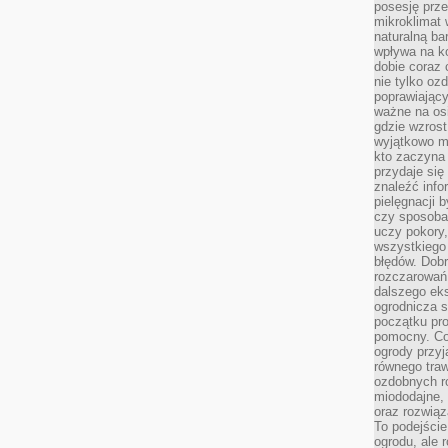
posesję prze
mikroklimat
naturalną ba
wpływa na k
dobie coraz 
nie tylko oz
poprawiający
ważne na osi
gdzie wzros
wyjątkowo 
kto zaczyna 
przydaje się
znaleźć info
pielęgnacji b
czy sposoba
uczy pokory,
wszystkiego 
błędów. Dob
rozczarowań
dalszego ek
ogrodnicza st
początku pr
pomocny. Co
ogrody przyj
równego tra
ozdobnych ro
miododajne, 
oraz rozwią
To podejście
ogrodu, ale 