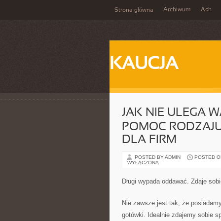
Archiwum
Ash
Strona główna
KAUCJA
JAK NIE ULEGA 
POMOC RODZAJU
DLA FIRM
POSTED BY ADMIN
POSTED ON 
WYŁĄCZONA
Długi wypada oddawać. Zdaje sob
Nie zawsze jest tak, że posiadamy
gotówki. Idealnie zdajemy sobie 