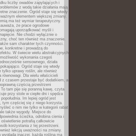
dku liczby owadów zapylających i
problemów z wodą takie działania mają
etne znaczenie. Ogród staje się wtedy
 ważnym elementem większej zmiany.
emią ma też wymiar terapeutyczny.
zauważa, że prace ogrodowe
pomagają uporządkować myśli i
napięcie. Nie chodzi wyłącznie o
czny, choć ten również ma znaczenie.
także sam charakter tych czynności.
e, konkretne i prowadzą do
fektu. W świecie wielu abstrakcyjnych
możliwość wykonania czegoś
jednocześnie sensownego, działa
pokajająco. Ogród staje się wtedy
 tylko uprawy roślin, ale również
 równowagi. Dla wielu właścicieli
 z czasem przestaje być dodatkiem, a
łnoprawną częścią przestrzeni
 To tam pije się poranną kawę, czyta
cuje przy stole w ciepłe dni i spędza
opołudnia. Im lepiej ogród jest
 tym częściej się z niego korzysta.
yśleć o nim nie tylko w kategorii rabat
ale także wygody. Miejsce do
dpowiednia ścieżka, odrobina cienia i
oświetlenie potrafią całkowicie
sób korzystania z tej przestrzeni.
ównież lekcją uważności na zmiany.
 wygląda inaczej, każda roślina ma