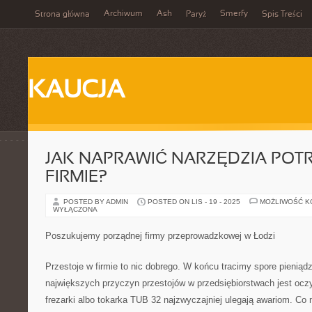
Archiwum
Ash
Smerfy
Strona główna
Paryż
Spis Treści
KAUCJA
JAK NAPRAWIĆ NARZĘDZIA POT
FIRMIE?
POSTED BY ADMIN
POSTED ON LIS - 19 - 2025
MOŻLIWOŚĆ 
WYŁĄCZONA
Poszukujemy porządnej firmy przeprowadzkowej w Łodzi
Przestoje w firmie to nic dobrego. W końcu tracimy spore pieniąd
największych przyczyn przestojów w przedsiębiorstwach jest oczy
frezarki albo tokarka TUB 32 najzwyczajniej ulegają awariom. 