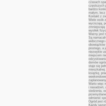
czasach spa
częstszych 
bardzo konkr
małym, lecz
Kontakt z zi
Wiele osób 
wyciszają, 
zmniejszają 
wysiłek fizy
Ważny jest 
Są namacaln
widocznego e
obowiązków 
prostego, a 
niezwykle us
miejscem nie
odzyskiwania
domów ogród
staje się pe
mieszkalnej.
książkę, pra
weekendowe p
zaplanowany,
Warto więc m
i nasadzeń, 
siedzenia, o
przemyślane 
odmienić spo
Ogród jest r
Każdy sezon