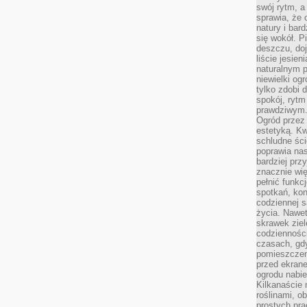
swój rytm, a
sprawia, że 
natury i bar
się wokół. P
deszczu, do
liście jesien
naturalnym p
niewielki og
tylko zdobi 
spokój, rytm
prawdziwym
Ogród przez 
estetyką. Kw
schludne ści
poprawia nas
bardziej prz
znacznie wię
pełnić funkc
spotkań, kon
codziennej s
życia. Nawet
skrawek ziel
codziennośc
czasach, gd
pomieszczen
przed ekran
ogrodu nabi
Kilkanaście 
roślinami, o
prostych pra