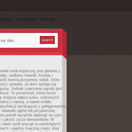
SCRIBE
FACEBOOK
TWITTER
wiele osób kojarzony jest głównie z
iaty, zadbany trawnik, krzewy i
eżki tworzą przyjemny widok, który
trój i sprawia, że dom wydaje się
yjazny. Jednak znaczenie ogrodu jest
ksze. To przestrzeń, która może
ję miejsca odpoczynku, rodzinnych
taktu z naturą, a nawet źródła
atysfakcji wynikającej z pielęgnowania
 niewielki ogród lub przydomowy
eni potrafi wyraźnie wpłynąć na rytm
i i jakość życia domowników. W
y wiele osób pracuje w zamkniętych
iach i spędza znaczną część dnia