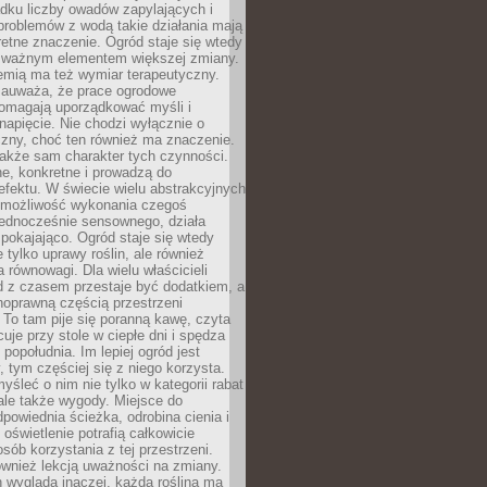
dku liczby owadów zapylających i
problemów z wodą takie działania mają
etne znaczenie. Ogród staje się wtedy
 ważnym elementem większej zmiany.
emią ma też wymiar terapeutyczny.
zauważa, że prace ogrodowe
pomagają uporządkować myśli i
napięcie. Nie chodzi wyłącznie o
czny, choć ten również ma znaczenie.
także sam charakter tych czynności.
e, konkretne i prowadzą do
fektu. W świecie wielu abstrakcyjnych
możliwość wykonania czegoś
jednocześnie sensownego, działa
pokajająco. Ogród staje się wtedy
 tylko uprawy roślin, ale również
 równowagi. Dla wielu właścicieli
 z czasem przestaje być dodatkiem, a
łnoprawną częścią przestrzeni
 To tam pije się poranną kawę, czyta
cuje przy stole w ciepłe dni i spędza
opołudnia. Im lepiej ogród jest
 tym częściej się z niego korzysta.
yśleć o nim nie tylko w kategorii rabat
ale także wygody. Miejsce do
dpowiednia ścieżka, odrobina cienia i
oświetlenie potrafią całkowicie
sób korzystania z tej przestrzeni.
ównież lekcją uważności na zmiany.
 wygląda inaczej, każda roślina ma