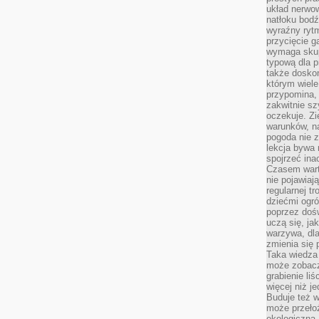
układ nerwo
natłoku bodź
wyraźny rytm
przycięcie 
wymaga skupi
typową dla 
także doskon
którym wiele
przypomina,
zakwitnie sz
oczekuje. Zi
warunków, n
pogoda nie z
lekcja bywa
spojrzeć ina
Czasem wart
nie pojawiaj
regularnej tr
dziećmi ogr
poprzez dośw
uczą się, ja
warzywa, dla
zmienia się 
Taka wiedza 
może zobacz
grabienie li
więcej niż j
Buduje też w
może przeło
ekologiczną