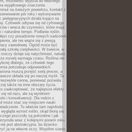
em, możliwość wyjścia do własnego
era wyjątkowego znaczenia.
minut na świeżym powietrzu, kontakt z
bserwowanie pór roku i wykonywanie
c pielęgnacyjnych działa kojąco na
wy. Człowiek odrywa się od cyfrowego
ców i wraca do czynności, które mają
 i naturalne tempo. Podlanie roślin,
gałęzi czy posadzenie nowych sadzonek
enia, ale nie wiąże się z presją
pracy zawodowej. Ogród może być
ałą szkołą cierpliwości. W świecie, w
 rzeczy dzieje się natychmiast, natura
 że rozwój wymaga czasu. Roślina nie
ybciej dlatego, że człowiek tego
emia potrzebuje odpowiednich
asiona muszą przejść swój proces, a
awsze układa się po naszej myśli. Ta
 niezwykle cenna, ponieważ pozwala
czej także na inne obszary życia.
o zaakceptować, że najlepsze efekty
ą się od razu, ale są wynikiem
oski i konsekwencji. Dla rodzin z
ód może stać się miejscem nauki
iadczenie. To właśnie tam najmłodsi
k wygląda wzrost roślin, skąd biorą się
czego pszczoły są potrzebne i jak
przyroda wraz z kolejnymi porami roku.
nie jest abstrakcyjna, bo dziecko
yć ją na własne oczy. Wspólne sianie,