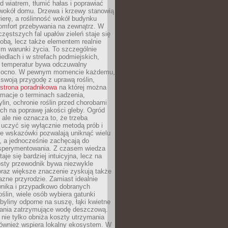
d wiatrem, tłumić hałas i poprawiać
 wokół domu. Drzewa i krzewy stanowią
rierę, a roślinność wokół budynku
omfort przebywania na zewnątrz. W
częstszych fal upałów zieleń staje się
dobą, lecz także elementem realnie
m warunki życia. To szczególnie
edlach i w strefach podmiejskich,
t temperatur bywa odczuwalny
mocno. W pewnym momencie każdemu,
swoją przygodę z uprawą roślin,
strona poradnikowa
na której można
rmacje o terminach sadzenia,
ylin, ochronie roślin przed chorobami
ch na poprawę jakości gleby. Ogród
 ale nie oznacza to, że trzeba
uczyć się wyłącznie metodą prób i
re wskazówki pozwalają uniknąć wielu
, a jednocześnie zachęcają do
sperymentowania. Z czasem wiedza
aje się bardziej intuicyjna, lecz na
osty przewodnik bywa niezwykle
raz większe znaczenie zyskują także
azne przyrodzie. Zamiast idealnie
wnika i przypadkowo dobranych
ślin, wiele osób wybiera gatunki
byliny odporne na suszę, łąki kwietne
zania zatrzymujące wodę deszczową.
 nie tylko obniża koszty utrzymania
również wspiera lokalny ekosystem. W