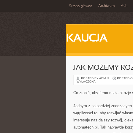
Archiwum
Ash
Strona główna
KAUCJA
JAK MOŻEMY RO
POSTED BY ADMIN
POSTED ON 
WYŁĄCZONA
Co zrobić, aby firma miała okazję 
Jednym z najbardziej znaczących 
wątpliwości to, aby rozwijać włas
interesuje nas dalszy rozwój, cie
automatech.pl. Tak naprawdę korzy