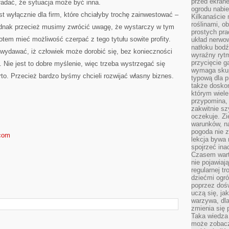
przed ekran
ładać, że sytuacja może być inna.
ogrodu nabi
st wyłącznie dla firm, które chciałyby trochę zainwestować –
Kilkanaście 
roślinami, o
Jednak przecież musimy zwrócić uwagę, że wystarczy w tym
prostych pra
em mieć możliwość czerpać z tego tytułu sowite profity.
układ nerwo
natłoku bodź
wydawać, iż człowiek może dorobić się, bez konieczności
wyraźny rytm
przycięcie 
 Nie jest to dobre myślenie, więc trzeba wystrzegać się
wymaga skupi
o. Przecież bardzo byśmy chcieli rozwijać własny biznes.
typową dla 
także doskon
którym wiele
przypomina,
zakwitnie sz
oczekuje. Zi
warunków, n
pogoda nie z
.com
lekcja bywa
spojrzeć ina
Czasem wart
nie pojawiaj
regularnej tr
dziećmi ogr
poprzez dośw
uczą się, ja
warzywa, dla
zmienia się 
Taka wiedza 
może zobacz