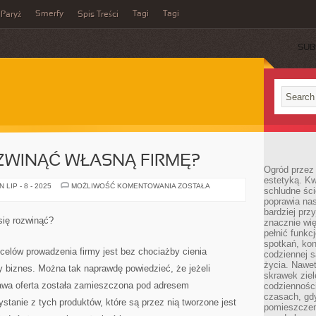
Smerfy
Tagi
Tagi
Paryż
Spis Treści
SUB
ZWINĄĆ WŁASNĄ FIRMĘ?
Ogród przez 
estetyką. Kw
JAK
LIP - 8 - 2025
MOŻLIWOŚĆ KOMENTOWANIA
ZOSTAŁA
schludne ści
MOŻEMY
poprawia nas
ROZWINĄĆ
WŁASNĄ
bardziej prz
FIRMĘ?
się rozwinąć?
znacznie wię
pełnić funkc
spotkań, kon
celów prowadzenia firmy jest bez chociażby cienia
codziennej s
życia. Nawet
ny biznes. Można tak naprawdę powiedzieć, że jeżeli
skrawek ziel
kawa oferta została zamieszczona pod adresem
codziennośc
czasach, gd
stanie z tych produktów, które są przez nią tworzone jest
pomieszczen