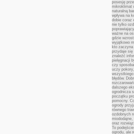
posesję prze
mikroklimat
naturalną ba
wpływa na k
dobie coraz 
nie tylko oz
poprawiający
ważne na osi
gdzie wzros
wyjątkowo 
kto zaczyna 
przydaje się
znaleźć info
pielęgnacji b
czy sposoba
uczy pokory,
wszystkiego 
błędów. Dob
rozczarowań
dalszego ek
ogrodnicza st
początku pr
pomocny. Co
ogrody przyj
równego tra
ozdobnych ro
miododajne, 
oraz rozwią
To podejście
ogrodu, ale 