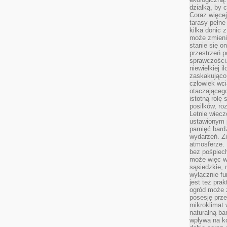
działką, by 
Coraz więcej
tarasy pełne
kilka donic 
może zmienić
stanie się o
przestrzeń p
sprawczości
niewielkiej i
zaskakująco 
człowiek wc
otaczająceg
istotną rolę
posiłków, ro
Letnie wiecz
ustawionym p
pamięć bardz
wydarzeń. Zi
atmosferze. 
bez pośpiech
może więc wz
sąsiedzkie, 
wyłącznie f
jest też pr
ogród może z
posesję prze
mikroklimat
naturalną ba
wpływa na k