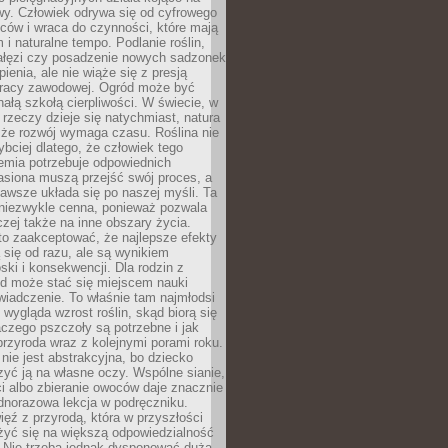
wy. Człowiek odrywa się od cyfrowego
ców i wraca do czynności, które mają
 i naturalne tempo. Podlanie roślin,
gałęzi czy posadzenie nowych sadzonek
enia, ale nie wiąże się z presją
pracy zawodowej. Ogród może być
ałą szkołą cierpliwości. W świecie, w
 rzeczy dzieje się natychmiast, natura
 że rozwój wymaga czasu. Roślina nie
ybciej dlatego, że człowiek tego
emia potrzebuje odpowiednich
asiona muszą przejść swój proces, a
awsze układa się po naszej myśli. Ta
 niezwykle cenna, ponieważ pozwala
czej także na inne obszary życia.
o zaakceptować, że najlepsze efekty
ą się od razu, ale są wynikiem
oski i konsekwencji. Dla rodzin z
ód może stać się miejscem nauki
iadczenie. To właśnie tam najmłodsi
k wygląda wzrost roślin, skąd biorą się
czego pszczoły są potrzebne i jak
przyroda wraz z kolejnymi porami roku.
nie jest abstrakcyjna, bo dziecko
yć ją na własne oczy. Wspólne sianie,
ści albo zbieranie owoców daje znacznie
ednorazowa lekcja w podręczniku.
ięź z przyrodą, która w przyszłości
żyć się na większą odpowiedzialność
. Nie trzeba jednak dysponować dużą