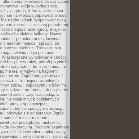
ści albo zbieranie owoców daje znacznie
ednorazowa lekcja w podręczniku.
ięź z przyrodą, która w przyszłości
żyć się na większą odpowiedzialność
. Nie trzeba jednak dysponować dużą
czerpać korzyści z zielonej przestrzeni.
 osób urządza małe ogrody miejskie,
 roślin albo zielone balkony. Nawet
z ziołami, pomidorami czy lawendą
 charakter miejsca i sprawić, że
no bardziej osobiste. Troska o taką
omaga zwolnić i daje poczucie
. Własnoręczne wyhodowanie choćby
lości bazylii czy mięty potrafi przynieść
dużo satysfakcji, bo przypomina, że
iąż ma realny wpływ na fragment
o go świata. Ogród odgrywa również
 społeczną. To miejsce wspólnych
zmów, zabaw i odpoczynku z bliskimi.
ory spędzone na tarasie lub przy stole
ośród zieleni często zapadają w
iej niż wiele innych codziennych
eleń sprzyja spokojniejszej
Ludzie chętniej siadają, rozmawiają
u i odrywają się od ekranów. Ogród
macniać relacje rodzinne i
nawet jeśli początkowo miał pełnić
unkcję dekoracyjną. Ważnym aspektem
aktyczność. Odpowiednio zaplanowany
apewniać cień w upalne dni, osłaniać