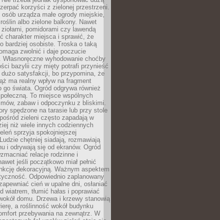
czerpać korzyści z zielonej przestrzeni.
 osób urządza małe ogrody miejskie,
 roślin albo zielone balkony. Nawet
z ziołami, pomidorami czy lawendą
 charakter miejsca i sprawić, że
no bardziej osobiste. Troska o taką
omaga zwolnić i daje poczucie
. Własnoręczne wyhodowanie choćby
lości bazylii czy mięty potrafi przynieść
dużo satysfakcji, bo przypomina, że
iąż ma realny wpływ na fragment
o go świata. Ogród odgrywa również
 społeczną. To miejsce wspólnych
zmów, zabaw i odpoczynku z bliskimi.
ory spędzone na tarasie lub przy stole
ośród zieleni często zapadają w
iej niż wiele innych codziennych
eleń sprzyja spokojniejszej
Ludzie chętniej siadają, rozmawiają
u i odrywają się od ekranów. Ogród
macniać relacje rodzinne i
nawet jeśli początkowo miał pełnić
unkcję dekoracyjną. Ważnym aspektem
aktyczność. Odpowiednio zaplanowany
apewniać cień w upalne dni, osłaniać
d wiatrem, tłumić hałas i poprawiać
 wokół domu. Drzewa i krzewy stanowią
rierę, a roślinność wokół budynku
omfort przebywania na zewnątrz. W