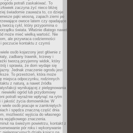
 pogoda potrafi zaskakiwać. To
człowiek zaczyna żyć nieco bliżej
dziej świadomie zauważa to, co dzieje
ierwsze pąki wiosną, zapach ziemi po
jrzewające owoce latem czy opadające
ią tworzą cykl, który przypomina o
orządku świata. Właśnie dlatego nawet
ród może mieć wielką wartość. Nie
dom, ale przywraca codzienności
 i poczucie kontaktu z czymś
.
wiele osób kojarzony jest głównie z
iaty, zadbany trawnik, krzewy i
eżki tworzą przyjemny widok, który
trój i sprawia, że dom wydaje się
yjazny. Jednak znaczenie ogrodu jest
ksze. To przestrzeń, która może
ję miejsca odpoczynku, rodzinnych
taktu z naturą, a nawet źródła
atysfakcji wynikającej z pielęgnowania
 niewielki ogród lub przydomowy
eni potrafi wyraźnie wpłynąć na rytm
i i jakość życia domowników. W
y wiele osób pracuje w zamkniętych
iach i spędza znaczną część dnia
em, możliwość wyjścia do własnego
era wyjątkowego znaczenia.
minut na świeżym powietrzu, kontakt z
bserwowanie pór roku i wykonywanie
c pielęgnacyjnych działa kojąco na