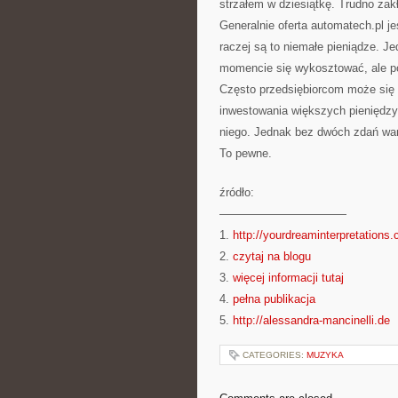
strzałem w dziesiątkę. Trudno zak
Generalnie oferta automatech.pl je
raczej są to niemałe pieniądze. 
momencie się wykosztować, ale pot
Często przedsiębiorcom może się 
inwestowania większych pieniędzy.
niego. Jednak bez dwóch zdań wart
To pewne.
źródło:
———————————
1.
http://yourdreaminterpretations
2.
czytaj na blogu
3.
więcej informacji tutaj
4.
pełna publikacja
5.
http://alessandra-mancinelli.de
CATEGORIES:
MUZYKA