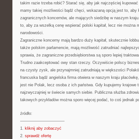
takim razie trzeba robić? Starać się, aby jak najczęściej kupować
mamy takiej możliwości bądź chęci, wskazaną opcją jest to, aby 
zagranicznych koncernów, ale mających siedzibę w naszym kraju.
to, aby za wszelką cenę wspierać polski kapitał, lecz nie można m
narodowości.
Zagraniczne koncerny mają bardzo duży kapitał, skutecznie lobbu
także polskim parlamencie, mają możliwość zatrudniać najlepszyc
sprawia, że zagraniczne przedsiębiorstwa są sporo lepiej traktowan
Trudno zaakceptować owy stan rzeczy. Oczywiście polscy biznes
na czysty zysk, ale przynajmniej zatrudniają w większości Polak
francuska bądź angielska firma otwiera w naszym kraju placówkę
jest nie Polak, lecz osoba z ich państwa. Gdy kupujemy krajowe
najzwyczajniej w świecie samych siebie. Publiczna służba zdrowia
takowych przykładów można sporo więcej podać, to coś jednak p
źródło:
———————————
1.
kliknij aby zobaczyć
2.
sprawdź ofertę