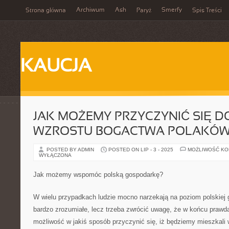
Archiwum
Ash
Smerfy
Strona główna
Paryż
Spis Treści
KAUCJA
JAK MOŻEMY PRZYCZYNIĆ SIĘ 
WZROSTU BOGACTWA POLAKÓ
POSTED BY ADMIN
POSTED ON LIP - 3 - 2025
MOŻLIWOŚĆ K
WYŁĄCZONA
Jak możemy wspomóc polską gospodarkę?
W wielu przypadkach ludzie mocno narzekają na poziom polskiej 
bardzo zrozumiałe, lecz trzeba zwrócić uwagę, że w końcu prawd
możliwość w jakiś sposób przyczynić się, iż będziemy mieszkali