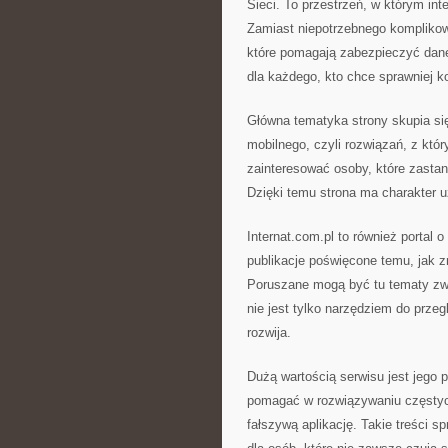
Sieci. To przestrzeń, w którym in
Zamiast niepotrzebnego komplikow
które pomagają zabezpieczyć dane.
dla każdego, kto chce sprawniej ko
Główna tematyka strony skupia się 
mobilnego, czyli rozwiązań, z któ
zainteresować osoby, które zastan
Dzięki temu strona ma charakter 
Internat.com.pl to również portal 
publikacje poświęcone temu, jak zm
Poruszane mogą być tu tematy zwi
nie jest tylko narzędziem do przeg
rozwija.
Dużą wartością serwisu jest jego 
pomagać w rozwiązywaniu częstyc
fałszywą aplikację. Takie treści 