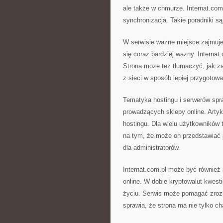
ale także w chmurze. Internat.co
synchronizacja. Takie poradniki s
W serwisie ważne miejsce zajmuje 
się coraz bardziej ważny. Interna
Strona może też tłumaczyć, jak z
z sieci w sposób lepiej przygotowa
Tematyka hostingu i serwerów spr
prowadzących sklepy online. Arty
hostingu. Dla wielu użytkowników 
na tym, że może on przedstawiać j
dla administratorów.
Internat.com.pl może być również
online. W dobie kryptowalut kwest
życiu. Serwis może pomagać zrozu
sprawia, że strona ma nie tylko ch