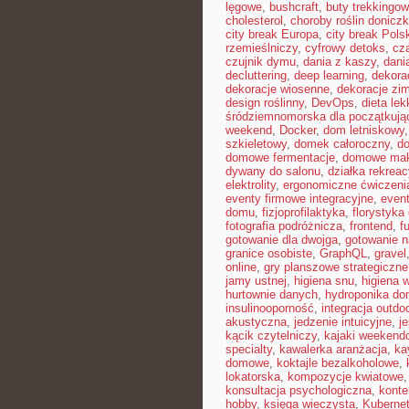
lęgowe
,
bushcraft
,
buty trekkingo
cholesterol
,
choroby roślin donicz
city break Europa
,
city break Pols
rzemieślniczy
,
cyfrowy detoks
,
cz
czujnik dymu
,
dania z kaszy
,
dani
decluttering
,
deep learning
,
dekora
dekoracje wiosenne
,
dekoracje zi
design roślinny
,
DevOps
,
dieta le
śródziemnomorska dla początkują
weekend
,
Docker
,
dom letniskowy
szkieletowy
,
domek całoroczny
,
do
domowe fermentacje
,
domowe mak
dywany do salonu
,
działka rekreac
elektrolity
,
ergonomiczne ćwiczeni
eventy firmowe integracyjne
,
even
domu
,
fizjoprofilaktyka
,
florystyk
fotografia podróżnicza
,
frontend
,
f
gotowanie dla dwojga
,
gotowanie n
granice osobiste
,
GraphQL
,
gravel
online
,
gry planszowe strategiczne
jamy ustnej
,
higiena snu
,
higiena 
hurtownie danych
,
hydroponika d
insulinooporność
,
integracja outdo
akustyczna
,
jedzenie intuicyjne
,
j
kącik czytelniczy
,
kajaki weekend
specialty
,
kawalerka aranżacja
,
ka
domowe
,
koktajle bezalkoholowe
,
lokatorska
,
kompozycje kwiatowe
konsultacja psychologiczna
,
konte
hobby
,
księga wieczysta
,
Kuberne