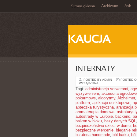
Archiwum
Ash
Strona główna
KAUCJA
INTERNATY
POSTED BY ADMIN
POSTED ON
WYŁĄCZONA
Tagi:
administracja serwerami
,
age
wyżywieniem
,
akcesoria ogrodowe
pokarmowe
,
algorytmy
,
Alzheimer
platform
,
aplikacje desktopowe
,
ap
apteczka turystyczna
,
aranżacja b
aromaterapia domowa
,
astroturyst
autostrady w Europie
,
backend
,
ba
balkon w bloku
,
bazy danych SQL
bezpieczeństwo dzieci w domu
,
be
bezpieczne wiercenie
,
bieganie re
bizuteria handmade
,
ból barku
,
ból