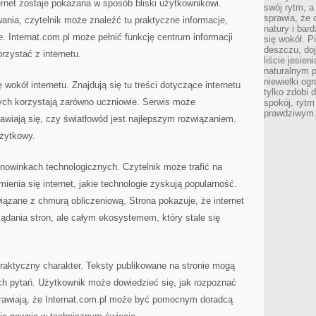
ternet zostaje pokazana w sposób bliski użytkownikowi.
swój rytm, a
sprawia, że 
ania, czytelnik może znaleźć tu praktyczne informacje,
natury i bar
 Internat.com.pl może pełnić funkcję centrum informacji
się wokół. P
deszczu, do
rzystać z internetu.
liście jesien
naturalnym p
niewielki og
wokół internetu. Znajdują się tu treści dotyczące internetu
tylko zdobi 
rych korzystają zarówno uczniowie. Serwis może
spokój, rytm
prawdziwym
awiają się, czy światłowód jest najlepszym rozwiązaniem.
użytkowy.
o nowinkach technologicznych. Czytelnik może trafić na
ienia się internet, jakie technologie zyskują popularność.
ązane z chmurą obliczeniową. Strona pokazuje, że internet
lądania stron, ale całym ekosystemem, który stale się
praktyczny charakter. Teksty publikowane na stronie mogą
h pytań. Użytkownik może dowiedzieć się, jak rozpoznać
sprawiają, że Internat.com.pl może być pomocnym doradcą