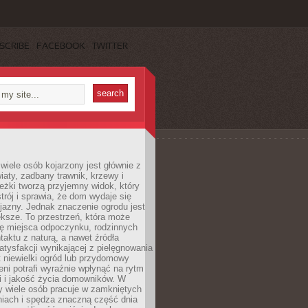
SCRIBE
FACEBOOK
TWITTER
wiele osób kojarzony jest głównie z
iaty, zadbany trawnik, krzewy i
eżki tworzą przyjemny widok, który
trój i sprawia, że dom wydaje się
yjazny. Jednak znaczenie ogrodu jest
ksze. To przestrzeń, która może
ję miejsca odpoczynku, rodzinnych
taktu z naturą, a nawet źródła
atysfakcji wynikającej z pielęgnowania
 niewielki ogród lub przydomowy
eni potrafi wyraźnie wpłynąć na rytm
i i jakość życia domowników. W
y wiele osób pracuje w zamkniętych
iach i spędza znaczną część dnia