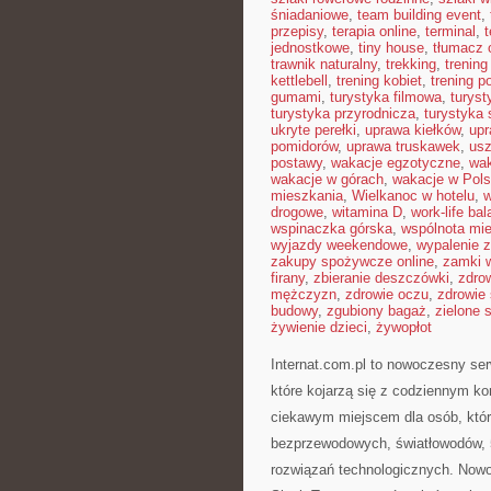
śniadaniowe
,
team building event
,
przepisy
,
terapia online
,
terminal
,
jednostkowe
,
tiny house
,
tłumacz o
trawnik naturalny
,
trekking
,
trening
kettlebell
,
trening kobiet
,
trening p
gumami
,
turystyka filmowa
,
turyst
turystyka przyrodnicza
,
turystyka 
ukryte perełki
,
uprawa kiełków
,
upr
pomidorów
,
uprawa truskawek
,
usz
postawy
,
wakacje egzotyczne
,
wak
wakacje w górach
,
wakacje w Pol
mieszkania
,
Wielkanoc w hotelu
,
w
drogowe
,
witamina D
,
work-life ba
wspinaczka górska
,
wspólnota mi
wyjazdy weekendowe
,
wypalenie 
zakupy spożywcze online
,
zamki 
firany
,
zbieranie deszczówki
,
zdro
mężczyzn
,
zdrowie oczu
,
zdrowie
budowy
,
zgubiony bagaż
,
zielone 
żywienie dzieci
,
żywopłot
Internat.com.pl to nowoczesny se
które kojarzą się z codziennym ko
ciekawym miejscem dla osób, które
bezprzewodowych, światłowodów, 
rozwiązań technologicznych. Nowo