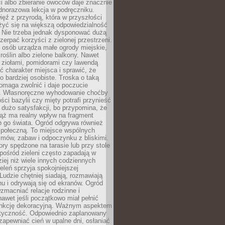
ści albo zbieranie owoców daje znacznie
ednorazowa lekcja w podręczniku.
ięź z przyrodą, która w przyszłości
żyć się na większą odpowiedzialność
. Nie trzeba jednak dysponować dużą
czerpać korzyści z zielonej przestrzeni.
 osób urządza małe ogrody miejskie,
 roślin albo zielone balkony. Nawet
z ziołami, pomidorami czy lawendą
 charakter miejsca i sprawić, że
no bardziej osobiste. Troska o taką
omaga zwolnić i daje poczucie
. Własnoręczne wyhodowanie choćby
lości bazylii czy mięty potrafi przynieść
dużo satysfakcji, bo przypomina, że
iąż ma realny wpływ na fragment
o go świata. Ogród odgrywa również
 społeczną. To miejsce wspólnych
zmów, zabaw i odpoczynku z bliskimi.
ory spędzone na tarasie lub przy stole
ośród zieleni często zapadają w
iej niż wiele innych codziennych
eleń sprzyja spokojniejszej
Ludzie chętniej siadają, rozmawiają
u i odrywają się od ekranów. Ogród
macniać relacje rodzinne i
nawet jeśli początkowo miał pełnić
unkcję dekoracyjną. Ważnym aspektem
aktyczność. Odpowiednio zaplanowany
apewniać cień w upalne dni, osłaniać