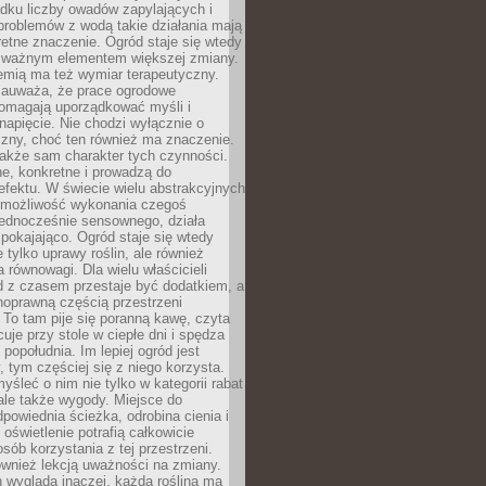
dku liczby owadów zapylających i
problemów z wodą takie działania mają
etne znaczenie. Ogród staje się wtedy
 ważnym elementem większej zmiany.
emią ma też wymiar terapeutyczny.
zauważa, że prace ogrodowe
pomagają uporządkować myśli i
napięcie. Nie chodzi wyłącznie o
czny, choć ten również ma znaczenie.
także sam charakter tych czynności.
e, konkretne i prowadzą do
fektu. W świecie wielu abstrakcyjnych
możliwość wykonania czegoś
jednocześnie sensownego, działa
pokajająco. Ogród staje się wtedy
 tylko uprawy roślin, ale również
 równowagi. Dla wielu właścicieli
 z czasem przestaje być dodatkiem, a
łnoprawną częścią przestrzeni
 To tam pije się poranną kawę, czyta
cuje przy stole w ciepłe dni i spędza
opołudnia. Im lepiej ogród jest
 tym częściej się z niego korzysta.
yśleć o nim nie tylko w kategorii rabat
ale także wygody. Miejsce do
dpowiednia ścieżka, odrobina cienia i
oświetlenie potrafią całkowicie
sób korzystania z tej przestrzeni.
ównież lekcją uważności na zmiany.
 wygląda inaczej, każda roślina ma