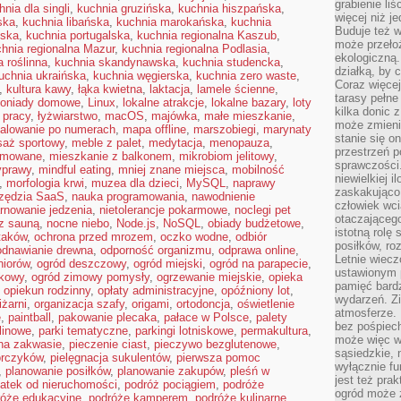
grabienie li
hnia dla singli
,
kuchnia gruzińska
,
kuchnia hiszpańska
,
więcej niż j
ska
,
kuchnia libańska
,
kuchnia marokańska
,
kuchnia
Buduje też w
ńska
,
kuchnia portugalska
,
kuchnia regionalna Kaszub
,
może przeło
hnia regionalna Mazur
,
kuchnia regionalna Podlasia
,
ekologiczną
a roślinna
,
kuchnia skandynawska
,
kuchnia studencka
,
działką, by 
uchnia ukraińska
,
kuchnia węgierska
,
kuchnia zero waste
,
Coraz więcej
,
kultura kawy
,
łąka kwietna
,
laktacja
,
lamele ścienne
,
tarasy pełne
oniady domowe
,
Linux
,
lokalne atrakcje
,
lokalne bazary
,
loty
kilka donic 
 pracy
,
łyżwiarstwo
,
macOS
,
majówka
,
małe mieszkanie
,
może zmienić
alowanie po numerach
,
mapa offline
,
marszobiegi
,
marynaty
stanie się o
aż sportowy
,
meble z palet
,
medytacja
,
menopauza
,
przestrzeń p
jmowane
,
mieszkanie z balkonem
,
mikrobiom jelitowy
,
sprawczości
yprawy
,
mindful eating
,
mniej znane miejsca
,
mobilność
niewielkiej i
,
morfologia krwi
,
muzea dla dzieci
,
MySQL
,
naprawy
zaskakująco 
zędzia SaaS
,
nauka programowania
,
nawodnienie
człowiek wc
rnowanie jedzenia
,
nietolerancje pokarmowe
,
noclegi pet
otaczająceg
 z sauną
,
nocne niebo
,
Node.js
,
NoSQL
,
obiady budżetowe
,
istotną rolę
taków
,
ochrona przed mrozem
,
oczko wodne
,
odbiór
posiłków, ro
odnawianie drewna
,
odporność organizmu
,
odprawa online
,
Letnie wiecz
niorów
,
ogród deszczowy
,
ogród miejski
,
ogród na parapecie
,
ustawionym p
kowy
,
ogród zimowy pomysły
,
ogrzewanie miejskie
,
opieka
pamięć bardz
,
opiekun rodzinny
,
opłaty administracyjne
,
opóźniony lot
,
wydarzeń. Zi
iżarni
,
organizacja szafy
,
origami
,
ortodoncja
,
oświetlenie
atmosferze. 
e
,
paintball
,
pakowanie plecaka
,
pałace w Polsce
,
palety
bez pośpiech
 linowe
,
parki tematyczne
,
parkingi lotniskowe
,
permakultura
,
może więc wz
 na zakwasie
,
pieczenie ciast
,
pieczywo bezglutenowe
,
sąsiedzkie, 
orczyków
,
pielęgnacja sukulentów
,
pierwsza pomoc
wyłącznie f
,
planowanie posiłków
,
planowanie zakupów
,
pleśń w
jest też pr
atek od nieruchomości
,
podróż pociągiem
,
podróże
ogród może z
róże edukacyjne
,
podróże kamperem
,
podróże kulinarne
,