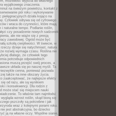
em, możliwość wyjścia do własnego
era wyjątkowego znaczenia.
minut na świeżym powietrzu, kontakt z
bserwowanie pór roku i wykonywanie
c pielęgnacyjnych działa kojąco na
wy. Człowiek odrywa się od cyfrowego
ców i wraca do czynności, które mają
 i naturalne tempo. Podlanie roślin,
gałęzi czy posadzenie nowych sadzonek
enia, ale nie wiąże się z presją
pracy zawodowej. Ogród może być
ałą szkołą cierpliwości. W świecie, w
 rzeczy dzieje się natychmiast, natura
 że rozwój wymaga czasu. Roślina nie
ybciej dlatego, że człowiek tego
emia potrzebuje odpowiednich
asiona muszą przejść swój proces, a
awsze układa się po naszej myśli. Ta
 niezwykle cenna, ponieważ pozwala
czej także na inne obszary życia.
o zaakceptować, że najlepsze efekty
ą się od razu, ale są wynikiem
oski i konsekwencji. Dla rodzin z
ód może stać się miejscem nauki
iadczenie. To właśnie tam najmłodsi
k wygląda wzrost roślin, skąd biorą się
czego pszczoły są potrzebne i jak
przyroda wraz z kolejnymi porami roku.
nie jest abstrakcyjna, bo dziecko
yć ją na własne oczy. Wspólne sianie,