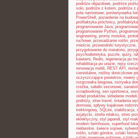
podróże objazdowe
,
podróże pośl
solo
,
podróże z kotem
,
podróże z 
pola namiotowe
,
porównywarka lot
PowerShell
,
pozwolenie na budow
profilaktyka próchnicy
,
profilaktyk
programowanie Java
,
programowan
programowanie Python
,
programow
engineering
,
promy morskie
,
proto
ruchowe
,
przesadzanie roślin
,
prz
mieście
,
przewodniki turystyczne
,
przygotowanie do maratonu
,
przyg
psychodietetyka
,
puzzle
,
quizy
,
ra
kawiarni
,
Redis
,
regeneracja po tr
rehabilitacja po urazie
,
rejsy rzecz
renowacja mebli
,
REST API
,
resta
cieniolubne
,
rośliny doniczkowe pi
oczyszczające powietrze
,
rowery 
rozgrzewka biegowa
,
rozrywka d
rzeźba
,
sałatki sezonowe
,
sanator
scrapbooking
,
sen sportowca
,
sez
skład produktów
,
składanie modeli
podróży
,
slow travel
,
śniadania wy
domowa
,
spływy kajakowe rodzinn
trekkingowy
,
SQLite
,
stabilizacja
,
azjatycki
,
strefa relaksu
,
stres prz
eklektyczny
,
styl japandi
,
styl ma
modern farmhouse
,
superfood loka
niebieskie
,
świece sojowe
,
sylwes
roślin
,
szlaki górskie
,
szlaki histo
szlaki rowerowe rodzinne
,
szlaki w