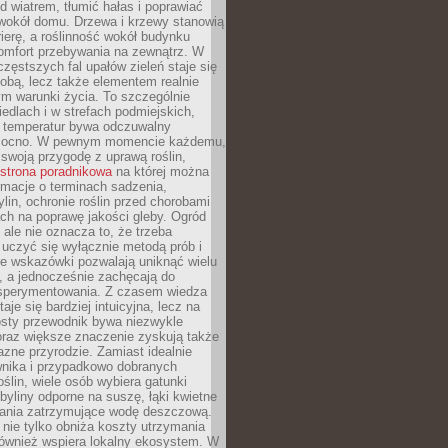
d wiatrem, tłumić hałas i poprawiać
 wokół domu. Drzewa i krzewy stanowią
rierę, a roślinność wokół budynku
omfort przebywania na zewnątrz. W
częstszych fal upałów zieleń staje się
dobą, lecz także elementem realnie
m warunki życia. To szczególnie
edlach i w strefach podmiejskich,
t temperatur bywa odczuwalny
mocno. W pewnym momencie każdemu,
swoją przygodę z uprawą roślin,
strona poradnikowa
na której można
rmacje o terminach sadzenia,
ylin, ochronie roślin przed chorobami
ch na poprawę jakości gleby. Ogród
 ale nie oznacza to, że trzeba
uczyć się wyłącznie metodą prób i
re wskazówki pozwalają uniknąć wielu
, a jednocześnie zachęcają do
sperymentowania. Z czasem wiedza
aje się bardziej intuicyjna, lecz na
osty przewodnik bywa niezwykle
raz większe znaczenie zyskują także
azne przyrodzie. Zamiast idealnie
wnika i przypadkowo dobranych
ślin, wiele osób wybiera gatunki
byliny odporne na suszę, łąki kwietne
zania zatrzymujące wodę deszczową.
 nie tylko obniża koszty utrzymania
również wspiera lokalny ekosystem. W