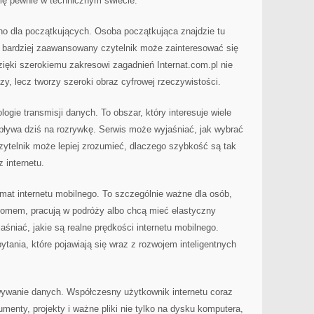
się pewnie w technicznym świecie.
o dla początkujących. Osoba początkująca znajdzie tu
 bardziej zaawansowany czytelnik może zainteresować się
Dzięki szerokiemu zakresowi zagadnień Internat.com.pl nie
szy, lecz tworzy szeroki obraz cyfrowej rzeczywistości.
gie transmisji danych. To obszar, który interesuje wiele
pływa dziś na rozrywkę. Serwis może wyjaśniać, jak wybrać
ytelnik może lepiej zrozumieć, dlaczego szybkość są tak
 internetu.
emat internetu mobilnego. To szczególnie ważne dla osób,
 domem, pracują w podróży albo chcą mieć elastyczny
aśniać, jakie są realne prędkości internetu mobilnego.
ytania, które pojawiają się wraz z rozwojem inteligentnych
ywanie danych. Współczesny użytkownik internetu coraz
menty, projekty i ważne pliki nie tylko na dysku komputera,