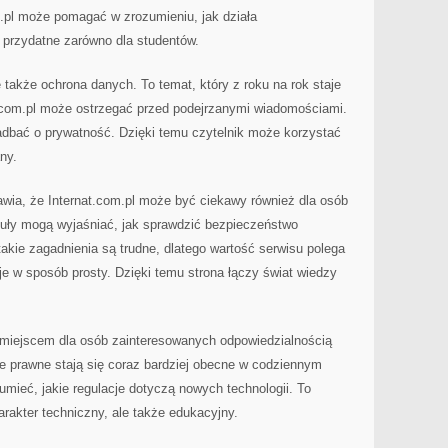
m.pl może pomagać w zrozumieniu, jak działa
ą przydatne zarówno dla studentów.
także ochrona danych. To temat, który z roku na rok staje
t.com.pl może ostrzegać przed podejrzanymi wiadomościami.
adbać o prywatność. Dzięki temu czytelnik może korzystać
ny.
awia, że Internat.com.pl może być ciekawy również dla osób
kuły mogą wyjaśniać, jak sprawdzić bezpieczeństwo
takie zagadnienia są trudne, dlatego wartość serwisu polega
e w sposób prosty. Dzięki temu strona łączy świat wiedzy
 miejscem dla osób zainteresowanych odpowiedzialnością
ie prawne stają się coraz bardziej obecne w codziennym
mieć, jakie regulacje dotyczą nowych technologii. To
arakter techniczny, ale także edukacyjny.