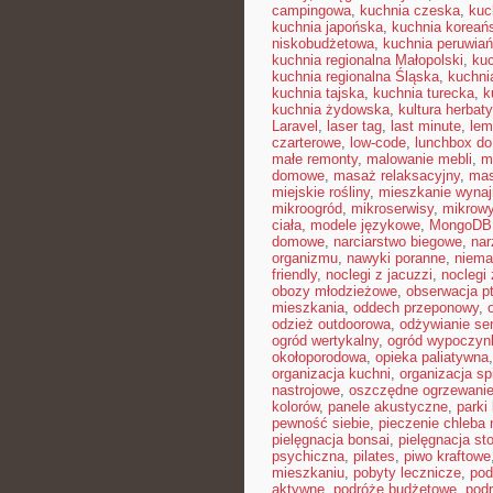
campingowa
,
kuchnia czeska
,
kuc
kuchnia japońska
,
kuchnia koreań
niskobudżetowa
,
kuchnia peruwia
kuchnia regionalna Małopolski
,
kuc
kuchnia regionalna Śląska
,
kuchni
kuchnia tajska
,
kuchnia turecka
,
k
kuchnia żydowska
,
kultura herbaty
Laravel
,
laser tag
,
last minute
,
lem
czarterowe
,
low-code
,
lunchbox do
małe remonty
,
malowanie mebli
,
m
domowe
,
masaż relaksacyjny
,
mas
miejskie rośliny
,
mieszkanie wyna
mikroogród
,
mikroserwisy
,
mikrow
ciała
,
modele językowe
,
MongoDB
domowe
,
narciarstwo biegowe
,
nar
organizmu
,
nawyki poranne
,
niema
friendly
,
noclegi z jacuzzi
,
noclegi
obozy młodzieżowe
,
obserwacja p
mieszkania
,
oddech przeponowy
,
odzież outdoorowa
,
odżywianie se
ogród wertykalny
,
ogród wypoczyn
okołoporodowa
,
opieka paliatywna
organizacja kuchni
,
organizacja sp
nastrojowe
,
oszczędne ogrzewani
kolorów
,
panele akustyczne
,
parki
pewność siebie
,
pieczenie chleba
pielęgnacja bonsai
,
pielęgnacja st
psychiczna
,
pilates
,
piwo kraftowe
mieszkaniu
,
pobyty lecznicze
,
pod
aktywne
,
podróże budżetowe
,
pod