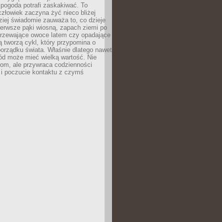
 pogoda potrafi zaskakiwać. To
człowiek zaczyna żyć nieco bliżej
dziej świadomie zauważa to, co dzieje
ierwsze pąki wiosną, zapach ziemi po
jrzewające owoce latem czy opadające
ią tworzą cykl, który przypomina o
orządku świata. Właśnie dlatego nawet
ród może mieć wielką wartość. Nie
dom, ale przywraca codzienności
 i poczucie kontaktu z czymś
.