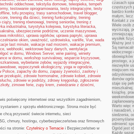
czasach spa
techniki oddechowe
,
tekstylia domowe
,
teleopieka
,
tempeh
częstszych 
termy
,
testowanie oprogramowania
,
testy integracyjne
,
testy
bardzo konkr
ffline
,
tofu przepisy
,
trasy samochodowe
,
travel blogger
,
małym, lecz
 core
,
trening dla dzieci
,
trening funkcjonalny
,
trening
Kontakt z zi
o ciąży
,
trening równowagi
,
trening seniorów
,
trening z
Wiele osób 
yka industrialna
,
turystyka kolejowa
,
turystyka literacka
,
wyciszają, 
sakralna
,
ubezpieczenie podróżne
,
uczenie maszynowe
,
zmniejszają 
awa mikroliści
,
uprawa ogórków
,
uprawa papryki
,
uprawa
wysiłek fizy
czelnianie okien
,
uważność
,
uzdrowiska
,
vanlife
,
Vue
,
wada
Ważny jest 
acje last minute
,
wakacje nad morzem
,
wakacje premium
,
Są namacaln
sce
,
webhooki
,
wektorowe bazy danych
,
wentylacja
widocznego e
ilgoć w domu
,
Windows Server
,
wine pairing
,
winiety
obowiązków 
lance w domu
,
workshop survivalowy
,
wsparcie kryzysowe
,
prostego, a 
eszkaniowa
,
wybielanie zębów
,
wyjazdy integracyjne
,
niezwykle us
zawodowe
,
wypoczynek ekologiczny
,
yoga w ogrodzie
,
miejscem nie
w Polsce
,
zapachy do domu
,
zapasy żywności
,
zasłony i
odzyskiwania
we przekąski
,
zdrowie hormonalne
,
zdrowie kobiet
,
zdrowie
domów ogród
 słuchu
,
zdrowie w podróży
,
zdrowy kręgosłup
,
zgłoszenie
staje się pe
szkoły
,
zimowe ferie
,
zupy krem
,
zwiedzanie z dziećmi
,
mieszkalnej.
książkę, pra
weekendowe p
rwis poświęcony internetowi oraz wszystkim zagadnieniom,
zaplanowany,
Warto więc m
rzystaniem z sprzętu elektronicznego. Strona może być
i nasadzeń, 
 chcą przyswoić świecie internetu, sieci
siedzenia, o
przemyślane 
5G, chmury, hostingu, cyberbezpieczeństwa oraz firmowych
odmienić spo
ści na stronie:
Czytelnicy o Temacie
i Bezpieczeństwo w
Ogród jest r
Każdy sezon