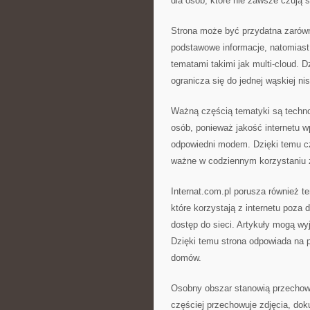
dla osób, które nie zawsze czują 
Strona może być przydatna zarówn
podstawowe informacje, natomiast
tematami takimi jak multi-cloud. 
ogranicza się do jednej wąskiej ni
Ważną częścią tematyki są technolo
osób, ponieważ jakość internetu w
odpowiedni modem. Dzięki temu cz
ważne w codziennym korzystaniu z
Internat.com.pl porusza również t
które korzystają z internetu poza
dostęp do sieci. Artykuły mogą wyj
Dzięki temu strona odpowiada na p
domów.
Osobny obszar stanowią przechow
częściej przechowuje zdjęcia, doku