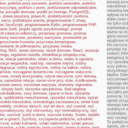
posesję prze
ubne
,
podróże poza sezonem
,
podróże senioralne
,
podróże
mikroklimat
przyczepą
,
podróże z psem
,
podróżowanie odpowiedzialne
,
naturalną ba
ów
,
porządki domowe
,
posiłki po treningu
,
PostgreSQL
,
wpływa na k
ę
,
prawa pasażera
,
prawo AI
,
produktywność osobista
,
dobie coraz 
a serca
,
profilaktyka urazów
,
programowanie C sharp
,
nie tylko oz
ie JavaScript
,
programowanie Kotlin
,
programowanie PHP
,
poprawiający
anie Swift
,
projekt ogrodu przydomowego
,
prompt
ważne na osi
kół zdawczo-odbiorczy
,
przeprawy promowe
,
przerwy
gdzie wzros
etwory owocowe
,
przetwory warzywne
,
przewodnik po
wyjątkowo 
przycinanie krzewów
,
przyczepa kempingowa
,
kto zaczyna 
otowanie do półmaratonu
,
przyprawy świata
,
przydaje się
fting
,
RAG
,
ramen domowy
,
ravioli domowe
,
React
,
recenzje
znaleźć info
eningu
,
regulamin osiedla
,
rehabilitacja ortopedyczna
,
pielęgnacji b
ne
,
relacje partnerskie
,
relaks w domu
,
relaks w ogrodzie
,
czy sposoba
uracje wegańskie
,
road trip
,
rolowanie mięśni
,
rośliny
uczy pokory,
elęgnacja
,
rośliny egzotyczne
,
rośliny na balkon
,
rośliny
wszystkiego 
górskie
,
rozciąganie dynamiczne
,
rozciąganie statyczne
,
błędów. Dob
omowa
,
rozwój emocjonalny
,
rutyna wieczorna
,
rytm dobowy
,
rozczarowań
ia
,
sąsiedzkie relacje
,
savoir-vivre przy stole
,
ściółkowanie
,
dalszego ek
onowe owoce
,
sezonowe warzywa
,
skanseny regionalne
,
ogrodnicza st
,
skrypty bash
,
skrzynka narzędziowa
,
ślad węglowy
początku pr
sokobiałkowe
,
sosy domowe
,
spacer w lesie
,
spiżarnia
pomocny. Co
e
,
spółdzielnia mieszkaniowa
,
sprzedaż mieszkania
,
sprzęt
ogrody przyj
stodoła mieszkalna
,
stomatologia zachowawcza
,
street food
równego tra
ewlekły
,
struktury danych
,
styl art deco
,
styl coastal
,
styl
ozdobnych ro
ksymalistyczny
,
styl mid-century
,
styl minimalistyczny
,
styl
miododajne, 
lne
,
survival
,
sushi w domu
,
suszone kwiaty
,
Svelte
,
światło
oraz rozwią
ter w górach
,
Symfony
,
szczepienia podróżne
,
szkodniki
To podejście
ryczne
,
szlaki kulinarne
,
szlaki nadmorskie
,
szlaki piesze
,
ogrodu, ale 
iniarskie
,
szlaki zamków
,
tanie noclegi
,
tapety ścienne
,
targi