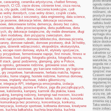
przed ekran
we
,
caravaning
,
ceramika artystyczna
,
chatbot firmowy
,
ogrodu nabi
kowych
,
CI CD
,
cięcie drzew
,
ciśnienie krwi
,
cisza nocna
,
Kilkanaście 
ka
,
city guide
,
cold brew
,
ćwiczenia korekcyjne
,
cydr
roślinami, o
as wolny dorosłych
,
czas wolny dzieci
,
czujnik czadu
,
prostych pra
a z ryżu
,
dania z soczewicy
,
data engineering
,
data science
,
układ nerwo
cje jesienne
,
dekoracje letnie
,
dekoracje sezonowe
,
natłoku bodź
mowe
,
dekorowanie tortów
,
demencja
,
desery bez cukru
,
wyraźny rytm
kkostrawna
,
dieta przeciwzapalna
,
dieta pudełkowa
,
dieta
przycięcie 
cych
,
diy dekoracje świąteczne
,
diy meble drewniane
,
długi
wymaga skupi
,
dom modułowy
,
dom przyjazny zwierzętom
,
dom
typową dla 
mki nad jeziorem
,
domowa biblioteczka
,
domowa pizzeria
,
także doskon
arony
,
domowe nalewki
,
domowe przetwory
,
druk 3d hobby
,
którym wiele
yjna
,
dziennik wdzięczności
,
ekopodróże
,
ekoturystyka
,
przypomina,
a
,
escape room domowy
,
etyka AI
,
etykiety spożywcze
,
zakwitnie sz
ty przygodowe
,
fermentowane napoje
,
first minute
,
fitness w
oczekuje. Zi
a domowa
,
food pairing
,
fotografia górska
,
fotografia nocna
,
warunków, n
ull stack
,
garaż podziemny
,
glamping
,
góry w Polsce
,
pogoda nie z
a ognisku
,
gotowanie rodzinne
,
gotowanie sous vide
,
lekcja bywa
,
grillowanie sezonowe
,
gry karciane rodzinne
,
gry logiczne
spojrzeć ina
,
gry zespołowe
,
hamakowanie
,
herbata matcha
,
higiena
Czasem wart
wzroku
,
home staging
,
hostele rodzinne
,
hummus domowy
,
nie pojawiaj
omowa
,
implanty słuchowe
,
indeks glikemiczny
,
regularnej tr
or
,
integracje API
,
inteligencja emocjonalna
,
izolacja
dziećmi ogr
esienne wyjazdy
,
jeziora w Polsce
,
joga dla początkujących
,
poprzez dośw
owe
,
kalistenika
,
kampery
,
karmnik dla ptaków
,
kawa
uczą się, ja
yaking
,
kemping rodzinny
,
kempingi nad morzem
,
kiszonki
warzywa, dla
kolacje jednogarnkowe
,
kolonie letnie
,
kolor roku
,
komórka
zmienia się 
,
komunikacja bez przemocy
,
koncentracja
,
konkursy
,
Taka wiedza 
neryzacja
,
kontuzje sportowe
,
kotłownia domowa
,
kreatywne
może zobacz
tes
,
kuchnia bałkańska
,
kuchnia brazylijska
,
kuchnia