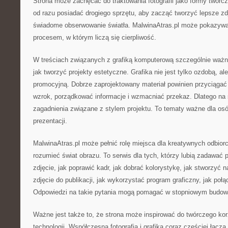
Strona może zachęcać do traktowania fotografii jako formy twórc
od razu posiadać drogiego sprzętu, aby zacząć tworzyć lepsze zd
świadome obserwowanie światła. MalwinaAtras.pl może pokazywać, 
procesem, w którym liczą się cierpliwość.
W treściach związanych z grafiką komputerową szczególnie waż
jak tworzyć projekty estetyczne. Grafika nie jest tylko ozdobą, ale
promocyjną. Dobrze zaprojektowany materiał powinien przyciągać
wzrok, porządkować informacje i wzmacniać przekaz. Dlatego na 
zagadnienia związane z stylem projektu. To tematy ważne dla osób
prezentacji.
MalwinaAtras.pl może pełnić rolę miejsca dla kreatywnych odbiorc
rozumieć świat obrazu. To serwis dla tych, którzy lubią zadawać p
zdjęcie, jak poprawić kadr, jak dobrać kolorystykę, jak stworzyć n
zdjęcie do publikacji, jak wykorzystać program graficzny, jak poł
Odpowiedzi na takie pytania mogą pomagać w stopniowym budowa
Ważne jest także to, że strona może inspirować do twórczego ko
technologii. Współczesna fotografia i grafika coraz częściej łącz