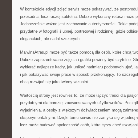
W kontekście edycji zdjęć serwis może pokazywać, że postprodu
przesadna, lecz raczej subtelna. Dobrze wykonany retusz może po
Jednocześnie ważne jest zachowanie autentyczności. Takie pode
przydatne w fotografii ślubnej, portretowej i rodzinnej, gdzie odbi
eleganckich, ale nadal szczerych.
MalwinaAtras.pl może być także pomocą dla osób, które chcą twor
Dobrze zaprezentowane zdjęcia i grafiki powinny być czytelne. S
wybierać najlepsze kadry, jak unikać nadmiaru podobnych ujęć, j
i jak pokazywać swoje prace w sposób przekonujący. To szczegól
chcą rozwijać się jako twórcy wizualni.
Wartością strony jest również to, że może łączyć treści dla pasj
przydatnymi dla bardziej zaawansowanych użytkowników. Począt
wyjaśnienia, a osoby z większym doświadczeniem mogą zaintere
eksperymentalnymi. Dzięki temu serwis nie zamyka się w jednej w
lecz może budować społeczność osób, które łączy chęć rozwijani