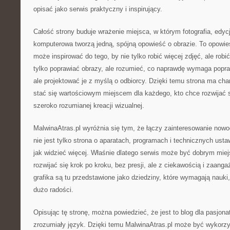
opisać jako serwis praktyczny i inspirujący.
Całość strony buduje wrażenie miejsca, w którym fotografia, edycj
komputerowa tworzą jedną, spójną opowieść o obrazie. To opowieś
może inspirować do tego, by nie tylko robić więcej zdjęć, ale robić
tylko poprawiać obrazy, ale rozumieć, co naprawdę wymaga poprawy
ale projektować je z myślą o odbiorcy. Dzięki temu strona ma cha
stać się wartościowym miejscem dla każdego, kto chce rozwijać si
szeroko rozumianej kreacji wizualnej.
MalwinaAtras.pl wyróżnia się tym, że łączy zainteresowanie now
nie jest tylko strona o aparatach, programach i technicznych usta
jak widzieć więcej. Właśnie dlatego serwis może być dobrym mie
rozwijać się krok po kroku, bez presji, ale z ciekawością i zaanga
grafika są tu przedstawione jako dziedziny, które wymagają nauki
dużo radości.
Opisując tę stronę, można powiedzieć, że jest to blog dla pasjonat
zrozumiały język. Dzięki temu MalwinaAtras.pl może być wykorz