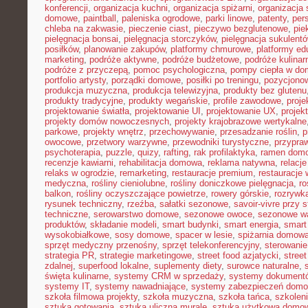
konferencji
,
organizacja kuchni
,
organizacja spiżarni
,
organizacja 
domowe
,
paintball
,
paleniska ogrodowe
,
parki linowe
,
patenty
,
per
chleba na zakwasie
,
pieczenie ciast
,
pieczywo bezglutenowe
,
pie
pielęgnacja bonsai
,
pielęgnacja storczyków
,
pielęgnacja sukulent
posiłków
,
planowanie zakupów
,
platformy chmurowe
,
platformy ed
marketing
,
podróże aktywne
,
podróże budżetowe
,
podróże kulinar
podróże z przyczepą
,
pomoc psychologiczna
,
pompy ciepła w do
portfolio artysty
,
porządki domowe
,
posiłki po treningu
,
pozycjonow
produkcja muzyczna
,
produkcja telewizyjna
,
produkty bez glutenu
produkty tradycyjne
,
produkty wegańskie
,
profile zawodowe
,
proje
projektowanie światła
,
projektowanie UI
,
projektowanie UX
,
projek
projekty domów nowoczesnych
,
projekty krajobrazowe wertykalne
parkowe
,
projekty wnętrz
,
przechowywanie
,
przesadzanie roślin
,
p
owocowe
,
przetwory warzywne
,
przewodniki turystyczne
,
przypra
psychoterapia
,
puzzle
,
quizy
,
rafting
,
rak profilaktyka
,
ramen dom
recenzje kawiarni
,
rehabilitacja domowa
,
reklama natywna
,
relacj
relaks w ogrodzie
,
remarketing
,
restauracje premium
,
restauracje
medyczna
,
rośliny cieniolubne
,
rośliny doniczkowe pielęgnacja
,
ro
balkon
,
rośliny oczyszczające powietrze
,
rowery górskie
,
rozrywk
rysunek techniczny
,
rzeźba
,
sałatki sezonowe
,
savoir-vivre przy s
techniczne
,
serowarstwo domowe
,
sezonowe owoce
,
sezonowe w
produktów
,
składanie modeli
,
smart budynki
,
smart energia
,
smart
wysokobiałkowe
,
sosy domowe
,
spacer w lesie
,
spiżarnia domow
sprzęt medyczny przenośny
,
sprzęt telekonferencyjny
,
sterowani
strategia PR
,
strategie marketingowe
,
street food azjatycki
,
stree
zdalnej
,
superfood lokalne
,
suplementy diety
,
surowce naturalne
,
święta kulinarne
,
systemy CRM w sprzedaży
,
systemy dokument
systemy IT
,
systemy nawadniające
,
systemy zabezpieczeń dom
szkoła filmowa projekty
,
szkoła muzyczna
,
szkoła tańca
,
szkoleni
sztuka gotowania
,
sztuka uliczna murale
,
sztuka użytkowa domo