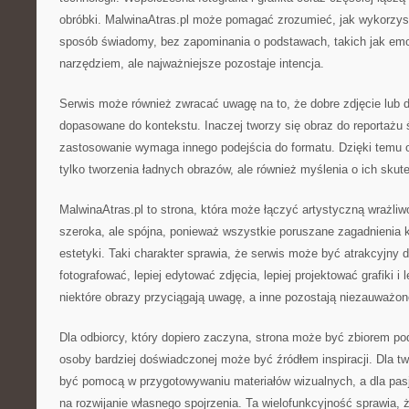
obróbki. MalwinaAtras.pl może pomagać zrozumieć, jak wykorzys
sposób świadomy, bez zapominania o podstawach, takich jak emoc
narzędziem, ale najważniejsze pozostaje intencja.
Serwis może również zwracać uwagę na to, że dobre zdjęcie lub d
dopasowane do kontekstu. Inaczej tworzy się obraz do reportażu
zastosowanie wymaga innego podejścia do formatu. Dzięki temu 
tylko tworzenia ładnych obrazów, ale również myślenia o ich sku
MalwinaAtras.pl to strona, która może łączyć artystyczną wrażliw
szeroka, ale spójna, ponieważ wszystkie poruszane zagadnienia k
estetyki. Taki charakter sprawia, że serwis może być atrakcyjny dl
fotografować, lepiej edytować zdjęcia, lepiej projektować grafiki i
niektóre obrazy przyciągają uwagę, a inne pozostają niezauważon
Dla odbiorcy, który dopiero zaczyna, strona może być zbiorem p
osoby bardziej doświadczonej może być źródłem inspiracji. Dla t
być pomocą w przygotowywaniu materiałów wizualnych, a dla pasj
na rozwijanie własnego spojrzenia. Ta wielofunkcyjność sprawia,