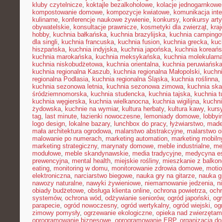
kluby czytelnicze
,
koktajle bezalkoholowe
,
kolacje jednogarnkowe
kompostowanie domowe
,
kompozycje kwiatowe
,
komunikacja inte
kulinarne
,
konferencje naukowe żywienie
,
konkursy
,
konkursy art
obywatelskie
,
konsultacje prawnicze
,
kosmetyki dla zwierząt
,
kra
hobby
,
kuchnia bałkańska
,
kuchnia brazylijska
,
kuchnia camping
dla singli
,
kuchnia francuska
,
kuchnia fusion
,
kuchnia grecka
,
kuc
hiszpańska
,
kuchnia indyjska
,
kuchnia japońska
,
kuchnia koreań
kuchnia marokańska
,
kuchnia meksykańska
,
kuchnia molekularn
kuchnia niskobudżetowa
,
kuchnia orientalna
,
kuchnia peruwiańsk
kuchnia regionalna Kaszub
,
kuchnia regionalna Małopolski
,
kuchni
regionalna Podlasia
,
kuchnia regionalna Śląska
,
kuchnia roślinna
,
kuchnia sezonowa letnia
,
kuchnia sezonowa zimowa
,
kuchnia sk
śródziemnomorska
,
kuchnia studencka
,
kuchnia tajska
,
kuchnia t
kuchnia węgierska
,
kuchnia wielkanocna
,
kuchnia wigilijna
,
kuchni
żydowska
,
kuchnie na wymiar
,
kultura herbaty
,
kultura kawy
,
kurs
tag
,
last minute
,
łazienki nowoczesne
,
lemoniady domowe
,
lobbyi
logo design
,
lokalne bazary
,
lunchbox do pracy
,
łyżwiarstwo
,
made
mała architektura ogrodowa
,
malarstwo abstrakcyjne
,
malarstwo o
malowanie po numerach
,
marketing automation
,
marketing mobiln
marketing strategiczny
,
marynaty domowe
,
meble industrialne
,
me
modułowe
,
meble skandynawskie
,
media tradycyjne
,
medycyna es
prewencyjna
,
mental health
,
miejskie rośliny
,
mieszkanie z balko
eating
,
monitoring w domu
,
monitorowanie zdrowia domowe
,
motio
elektroniczna
,
narciarstwo biegowe
,
nauka gry na gitarze
,
nauka gr
nawozy naturalne
,
nawyki żywieniowe
,
niemarnowanie jedzenia
,
n
obiady budżetowe
,
obsługa klienta online
,
ochrona powietrza
,
ochr
systemów
,
ochrona wód
,
odżywianie seniorów
,
ogród japoński
,
ogr
parapecie
,
ogród nowoczesny
,
ogród wertykalny
,
ogród wiejski
,
og
zimowy pomysły
,
ogrzewanie ekologiczne
,
opieka nad zwierzęta
oprogramowanie biznesowe
,
oprogramowanie ERP
,
organizacja 