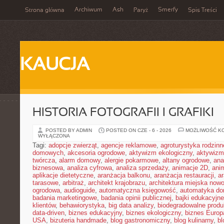
Archiwum
Ash
Smerfy
Strona główna
Paryż
Spis Treści
KAUCJA
HISTORIA FOTOGRAFII I GRAFIKI
POSTED BY ADMIN
POSTED ON CZE - 6 - 2026
MOŻLIWOŚĆ K
WYŁĄCZONA
Tagi:
adopcje zwierząt
,
agencje reklamowe
,
agroturystyka rodzinn
domowych
,
akcesoria ogrodowe
,
aktywizm ekologiczny
,
aktywizm
twórcza
,
alarm domowy
,
alergie pokarmowe
,
altany ogrodowe
,
ana
biznesowa
,
analiza cyfrowa
,
analiza sprzedaży
,
animacje 2D
,
ani
aplikacje dietetyczne
,
aranżacja balkonu
,
aranżacja restauracji
,
ar
tarasowe
,
arbitraż
,
architekt krajobrazu
,
architektura miejska now
ogrodowa
,
audioguide
,
automatyczna księgowość
,
automatyka d
badania marketingowe
,
badania opinii publicznej
,
bajki edukacyjne
klientów
,
behawiorystyka
,
big data analizy
,
biodegradowalne produ
data-driven
,
biznes edukacyjny
,
biznes ekologiczny
,
biznes Europ
USA
,
bizuteria handmade
,
blog gastronomiczny
,
blog kulinarny
,
bl