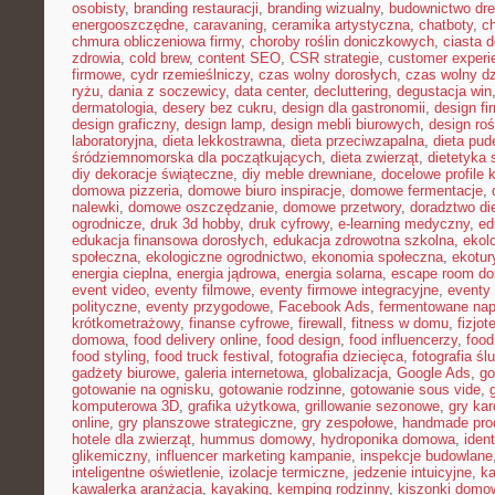
osobisty
,
branding restauracji
,
branding wizualny
,
budownictwo dr
energooszczędne
,
caravaning
,
ceramika artystyczna
,
chatboty
,
ch
chmura obliczeniowa firmy
,
choroby roślin doniczkowych
,
ciasta 
zdrowia
,
cold brew
,
content SEO
,
CSR strategie
,
customer experi
firmowe
,
cydr rzemieślniczy
,
czas wolny dorosłych
,
czas wolny dz
ryżu
,
dania z soczewicy
,
data center
,
decluttering
,
degustacja win
dermatologia
,
desery bez cukru
,
design dla gastronomii
,
design f
design graficzny
,
design lamp
,
design mebli biurowych
,
design roś
laboratoryjna
,
dieta lekkostrawna
,
dieta przeciwzapalna
,
dieta pud
śródziemnomorska dla początkujących
,
dieta zwierząt
,
dietetyka 
diy dekoracje świąteczne
,
diy meble drewniane
,
docelowe profile k
domowa pizzeria
,
domowe biuro inspiracje
,
domowe fermentacje
,
nalewki
,
domowe oszczędzanie
,
domowe przetwory
,
doradztwo di
ogrodnicze
,
druk 3d hobby
,
druk cyfrowy
,
e-learning medyczny
,
ed
edukacja finansowa dorosłych
,
edukacja zdrowotna szkolna
,
ekol
społeczna
,
ekologiczne ogrodnictwo
,
ekonomia społeczna
,
ekotur
energia cieplna
,
energia jądrowa
,
energia solarna
,
escape room d
event video
,
eventy filmowe
,
eventy firmowe integracyjne
,
eventy
polityczne
,
eventy przygodowe
,
Facebook Ads
,
fermentowane nap
krótkometrażowy
,
finanse cyfrowe
,
firewall
,
fitness w domu
,
fizjot
domowa
,
food delivery online
,
food design
,
food influencerzy
,
food
food styling
,
food truck festival
,
fotografia dziecięca
,
fotografia śl
gadżety biurowe
,
galeria internetowa
,
globalizacja
,
Google Ads
,
go
gotowanie na ognisku
,
gotowanie rodzinne
,
gotowanie sous vide
,
komputerowa 3D
,
grafika użytkowa
,
grillowanie sezonowe
,
gry kar
online
,
gry planszowe strategiczne
,
gry zespołowe
,
handmade pro
hotele dla zwierząt
,
hummus domowy
,
hydroponika domowa
,
iden
glikemiczny
,
influencer marketing kampanie
,
inspekcje budowlane
inteligentne oświetlenie
,
izolacje termiczne
,
jedzenie intuicyjne
,
k
kawalerka aranżacja
,
kayaking
,
kemping rodzinny
,
kiszonki domo