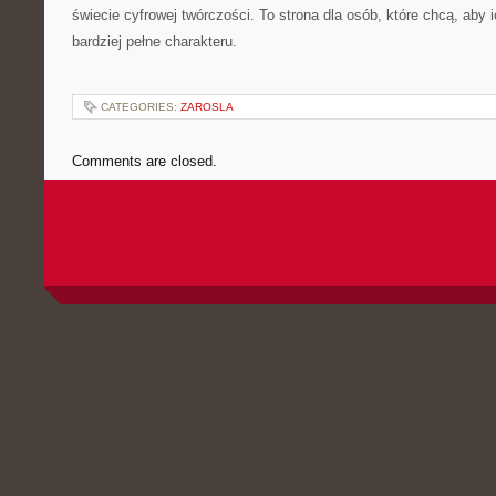
świecie cyfrowej twórczości. To strona dla osób, które chcą, aby ic
bardziej pełne charakteru.
CATEGORIES:
ZAROSLA
Comments are closed.