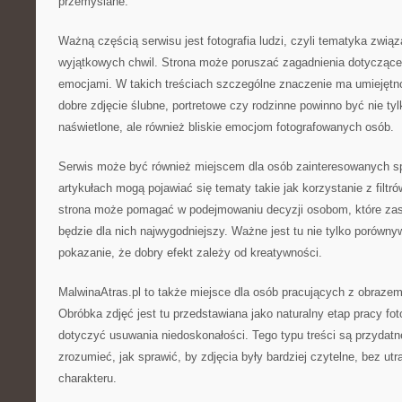
przemyślane.
Ważną częścią serwisu jest fotografia ludzi, czyli tematyka zwią
wyjątkowych chwil. Strona może poruszać zagadnienia dotyczące
emocjami. W takich treściach szczególne znaczenie ma umiejętn
dobre zdjęcie ślubne, portretowe czy rodzinne powinno być nie tyl
naświetlone, ale również bliskie emocjom fotografowanych osób.
Serwis może być również miejscem dla osób zainteresowanych s
artykułach mogą pojawiać się tematy takie jak korzystanie z filtr
strona może pomagać w podejmowaniu decyzji osobom, które zasta
będzie dla nich najwygodniejszy. Ważne jest tu nie tylko porównyw
pokazanie, że dobry efekt zależy od kreatywności.
MalwinaAtras.pl to także miejsce dla osób pracujących z obrazem
Obróbka zdjęć jest tu przedstawiana jako naturalny etap pracy fo
dotyczyć usuwania niedoskonałości. Tego typu treści są przydatn
zrozumieć, jak sprawić, by zdjęcia były bardziej czytelne, bez ut
charakteru.