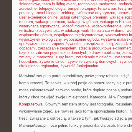
śniadaniowe
,
team building event
,
technologia medyczna
,
technol
zdrowotne
,
telepsychologia
,
tempeh przepisy
,
terapia par
,
testy 
przepisy
,
travel blogger
,
trekking
,
twórczość artystyczna
,
uprawa 
user experience online
,
usługi cateringowe premium
,
wakacje egz
morzem
,
wakacje premium
,
wakacje w górach
,
wakacje w Polsce
weterynaria egzotyczna
,
wideofilmowanie
,
wideokonferencje
,
wine
wirtualna rzeczywistość w edukacji
,
work-life balance w domu
,
wo
wspinaczka górska
,
współpraca międzynarodowa
,
wydawnictwo in
wypoczynek ekologiczny
,
wyposażenie ogrodu
,
wystawa malarsk
spożywcze online
,
zapasy żywności
,
zarządzanie flotą
,
zarządzan
odpadami
,
zarządzanie zespołem
,
zdjęcia produktowe e-commerc
fizyczne
,
zdrowie psychiczne dorosłych
,
zdrowie publiczne
,
zdrow
zmiany klimatyczne
,
zupy krem
,
zwiedzanie z dziećmi
,
zwierzęta
hodowlane
,
żywienie dzieci
,
żywienie zwierząt domowych
,
żywno
ekologiczna regionalna
,
żywność funkcjonalna
MalwinaAtras.pl to portal poradnikowy poświęcony robieniu zdjęć, 
komputerowej. To serwis, w której pasja do obrazu łączy się z pr
może zainteresować zarówno osoby, które dopiero poznają podstawy
którzy chcą rozwijać swoje umiejętności. Kategorie: AI w Fotografii
Komputerowa
. Głównym tematem strony jest fotografia, rozumiana
wykonywanie zdjęć, ale również jako forma opowiadania historii. 
treści związane z ostrością, a także z tym, jak tworzyć zdjęcia p
MalwinaAtras.pl może pełnić funkcję poradnika dla osób, które chc