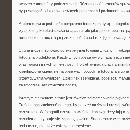
tworzenie atmosfery podczas sesji. Różnorodność tematów sprawi
by przyciągać odbiorców o różnych potrzebach i poziomach zaaw
Atutem serwisu jest także połączenie teorii z praktyką. Fotografia
wyłącznie jako efekt działania aparatu, ale jako proces obejmując
temu odbiorca może lepiej zrozumieć, że dobre zdjęcie powstaje 
Strona może inspirować do eksperymentowania z różnymi rodzajami
fotografia produktowa. Każdy z tych obszarów wymaga nieco inneg
wrażliwości i innych umiejętności. Portret wymaga pracy z mimiką 
krajobrazowa opiera się na obserwacji pogody, a fotografia ślubn
przewidywania wydarzeń. Dzięki tak szerokiemu podejściu Malwi
że fotografia jest dziedziną bogatą.
Istotnym elementem strony jest również zainteresowanie piękn
Treści mogą zachęcać do tego, by patrzeć na świat bardziej twórcz
przestrzeni. W fotografii często to właśnie drobiazgi decydują o ty
przeciętne, czy staje się zapamiętywalne. Strona może więc rozwi
techniczne, ale także estetyczne myślenie.