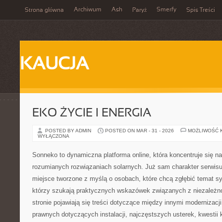
Archiwum
Ash
Smerfy
Strona główna
Paryż
Spis Treści
KAUCJA
EKO ŻYCIE I ENERGIA
POSTED BY ADMIN
POSTED ON MAR - 31 - 2026
MOŻLIWOŚĆ 
WYŁĄCZONA
Sonneko to dynamiczna platforma online, która koncentruje się n
rozumianych rozwiązaniach solarnych. Już sam charakter serwisu 
miejsce tworzone z myślą o osobach, które chcą zgłębić temat s
którzy szukają praktycznych wskazówek związanych z niezależn
stronie pojawiają się treści dotyczące między innymi modernizacji
prawnych dotyczących instalacji, najczęstszych usterek, kwestii 