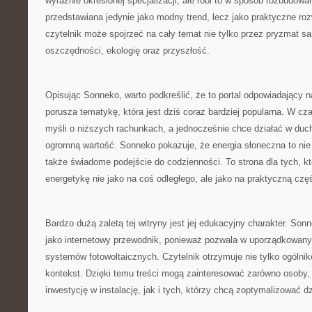
wyraźnie określonej specjalizacji, ale robi to w sposób rozbudowany
przedstawiana jedynie jako modny trend, lecz jako praktyczne ro
czytelnik może spojrzeć na cały temat nie tylko przez pryzmat sa
oszczędności, ekologię oraz przyszłość.
Opisując Sonneko, warto podkreślić, że to portal odpowiadający n
porusza tematykę, która jest dziś coraz bardziej popularna. W cz
myśli o niższych rachunkach, a jednocześnie chce działać w duch
ogromną wartość. Sonneko pokazuje, że energia słoneczna to nie 
także świadome podejście do codzienności. To strona dla tych, k
energetykę nie jako na coś odległego, ale jako na praktyczną czę
Bardzo dużą zaletą tej witryny jest jej edukacyjny charakter. S
jako internetowy przewodnik, ponieważ pozwala w uporządkowany
systemów fotowoltaicznych. Czytelnik otrzymuje nie tylko ogólnik
kontekst. Dzięki temu treści mogą zainteresować zarówno osoby, 
inwestycję w instalację, jak i tych, którzy chcą zoptymalizować d