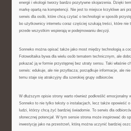
energii i ekologii tworzy bardzo pozytywne skojarzenia. Dzięki
markę opartą na kompetencji. Nie jest to miejsce krzykliwe ani p
serwis dla osób, które chcą czytać o technologii w sposób przys
bo użytkownicy internetu coraz częściej szukają treści, które nie 
przede wszystkim wspierają w podejmowaniu decyzji.
Sonneko można opisać także jako most między technologią a co
Fotowoltaika bywa dla wielu osób tematem technicznym, ale dobrz
pokazać ją w formie przystępnej bez utraty sensu. Taki właśnie 
serwis: edukuje, ale nie przytłacza; porządkuje informacje, ale ni
temu staje się atrakcyjny dla szerokiej grupy odbiorców.
W dłuższym opisie strony warto również podkreślić emocjonalny w
Sonneko to nie tylko teksty o instalacjach, lecz także opowieść o
ludzi, którzy chcą żyć bardziej świadomie. To serwis dla odbiorcó
słonecznej potencjał. W tym sensie strona może inspirować do sp
inwestycję jako na przestrzeń, którą można uczynić bardziej osz