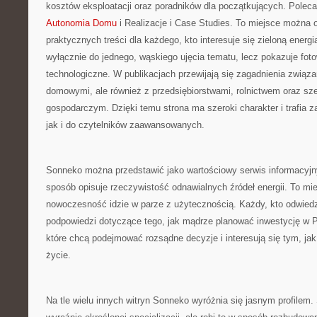
kosztów eksploatacji oraz poradników dla początkujących. Pole
Autonomia Domu
i Realizacje i Case Studies. To miejsce można 
praktycznych treści dla każdego, kto interesuje się zieloną energ
wyłącznie do jednego, wąskiego ujęcia tematu, lecz pokazuje foto
technologiczne. W publikacjach przewijają się zagadnienia zwią
domowymi, ale również z przedsiębiorstwami, rolnictwem oraz s
gospodarczym. Dzięki temu strona ma szeroki charakter i trafia 
jak i do czytelników zaawansowanych.
Sonneko można przedstawić jako wartościowy serwis informacyjny
sposób opisuje rzeczywistość odnawialnych źródeł energii. To mi
nowoczesność idzie w parze z użytecznością. Każdy, kto odwied
podpowiedzi dotyczące tego, jak mądrze planować inwestycję w PV
które chcą podejmować rozsądne decyzje i interesują się tym, ja
życie.
Na tle wielu innych witryn Sonneko wyróżnia się jasnym profilem.