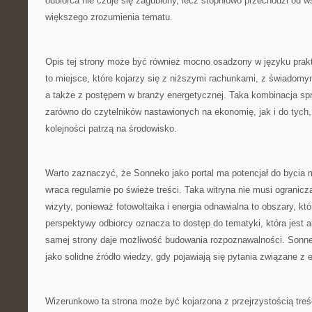
odbiorca nie czuje się zagubiony, lecz stopniowo przechodzi od 
większego zrozumienia tematu.
Opis tej strony może być również mocno osadzony w języku prak
to miejsce, które kojarzy się z niższymi rachunkami, z świado
a także z postępem w branży energetycznej. Taka kombinacja spr
zarówno do czytelników nastawionych na ekonomię, jak i do tych,
kolejności patrzą na środowisko.
Warto zaznaczyć, że Sonneko jako portal ma potencjał do bycia 
wraca regularnie po świeże treści. Taka witryna nie musi ogranicz
wizyty, ponieważ fotowoltaika i energia odnawialna to obszary, któ
perspektywy odbiorcy oznacza to dostęp do tematyki, która jest 
samej strony daje możliwość budowania rozpoznawalności. Sonn
jako solidne źródło wiedzy, gdy pojawiają się pytania związane z 
Wizerunkowo ta strona może być kojarzona z przejrzystością tre