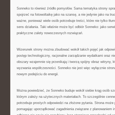
Sonneko to również źródło pomysłów. Sama tematyka strony spra
spojrzeć na fotowoltaikę jako na szansę, a nie jedynie jako na tr
ważne, ponieważ wiele osób potrzebuje treści, które nie tylko tłu
sens działania. Taki właśnie może być odbiór Sonneko: jako serwi
praktyczne zalety nowoczesnych rozwiązań.
Wizerunek strony można zbudować wokół takich pojęć jak odpowie
postęp technologiczny, racjonalne zarządzanie wydatkami oraz n
obszary wzajemnie się przenikają i tworzą spójny obraz witryny, 
wyzwania współczesności. Sonneko nie jest więc wyłącznie stroną
nowym podejściu do energii.
Można powiedzieć, że Sonneko buduje wokół siebie krąg osób szu
którym zależy na użytecznych materiałach. To szczególnie cenne
potrzebuje prostych odpowiedzi na złożone pytania. Strona może 
pomagając uporządkować zagadnienia związane z planowaniem in