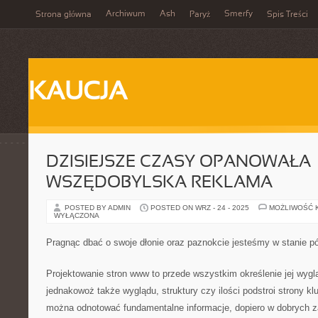
Archiwum
Ash
Smerfy
Strona główna
Paryż
Spis Treści
KAUCJA
DZISIEJSZE CZASY OPANOWAŁA
WSZĘDOBYLSKA REKLAMA
POSTED BY ADMIN
POSTED ON WRZ - 24 - 2025
MOŻLIWOŚĆ 
WYŁĄCZONA
Pragnąc dbać o swoje dłonie oraz paznokcie jesteśmy w stanie 
Projektowanie stron www to przede wszystkim określenie jej wygl
jednakowoż także wyglądu, struktury czy ilości podstroi strony k
można odnotować fundamentalne informacje, dopiero w dobrych z