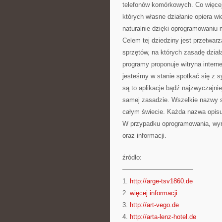
telefonów komórkowych. Co więcej
których własne działanie opiera w
naturalnie dzięki oprogramowaniu 
Celem tej dziedziny jest przetwar
sprzętów, na których zasadę działa
programy proponuje witryna intern
jesteśmy w stanie spotkać się z
są to aplikacje bądź najzwyczajnie
samej zasadzie. Wszelkie nazwy s
całym świecie. Każda nazwa opisuj
W przypadku oprogramowania, wyró
oraz informacji.
źródło:
———————————
1.
http://arge-tsv1860.de
2.
więcej informacji
3.
http://art-vego.de
4.
http://arta-lenz-hotel.de