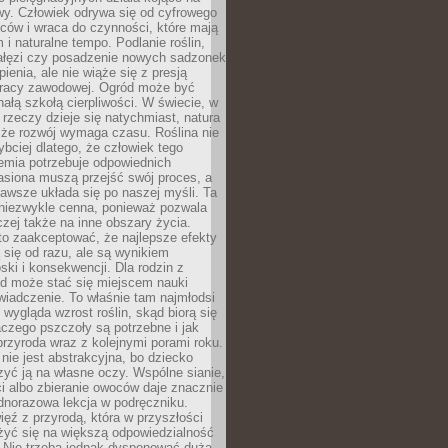
wy. Człowiek odrywa się od cyfrowego
ców i wraca do czynności, które mają
 i naturalne tempo. Podlanie roślin,
gałęzi czy posadzenie nowych sadzonek
enia, ale nie wiąże się z presją
pracy zawodowej. Ogród może być
ałą szkołą cierpliwości. W świecie, w
 rzeczy dzieje się natychmiast, natura
 że rozwój wymaga czasu. Roślina nie
ybciej dlatego, że człowiek tego
emia potrzebuje odpowiednich
asiona muszą przejść swój proces, a
awsze układa się po naszej myśli. Ta
 niezwykle cenna, ponieważ pozwala
czej także na inne obszary życia.
o zaakceptować, że najlepsze efekty
ą się od razu, ale są wynikiem
oski i konsekwencji. Dla rodzin z
ód może stać się miejscem nauki
iadczenie. To właśnie tam najmłodsi
k wygląda wzrost roślin, skąd biorą się
czego pszczoły są potrzebne i jak
przyroda wraz z kolejnymi porami roku.
nie jest abstrakcyjna, bo dziecko
yć ją na własne oczy. Wspólne sianie,
ści albo zbieranie owoców daje znacznie
ednorazowa lekcja w podręczniku.
ięź z przyrodą, która w przyszłości
żyć się na większą odpowiedzialność
. Nie trzeba jednak dysponować dużą