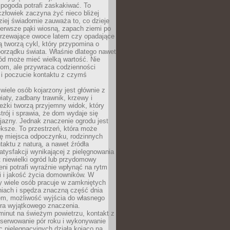
 pogoda potrafi zaskakiwać. To
człowiek zaczyna żyć nieco bliżej
dziej świadomie zauważa to, co dzieje
ierwsze pąki wiosną, zapach ziemi po
jrzewające owoce latem czy opadające
ią tworzą cykl, który przypomina o
orządku świata. Właśnie dlatego nawet
ród może mieć wielką wartość. Nie
dom, ale przywraca codzienności
 i poczucie kontaktu z czymś
.
wiele osób kojarzony jest głównie z
iaty, zadbany trawnik, krzewy i
eżki tworzą przyjemny widok, który
trój i sprawia, że dom wydaje się
yjazny. Jednak znaczenie ogrodu jest
ksze. To przestrzeń, która może
ję miejsca odpoczynku, rodzinnych
taktu z naturą, a nawet źródła
atysfakcji wynikającej z pielęgnowania
 niewielki ogród lub przydomowy
eni potrafi wyraźnie wpłynąć na rytm
i i jakość życia domowników. W
y wiele osób pracuje w zamkniętych
iach i spędza znaczną część dnia
em, możliwość wyjścia do własnego
era wyjątkowego znaczenia.
minut na świeżym powietrzu, kontakt z
bserwowanie pór roku i wykonywanie
c pielęgnacyjnych działa kojąco na