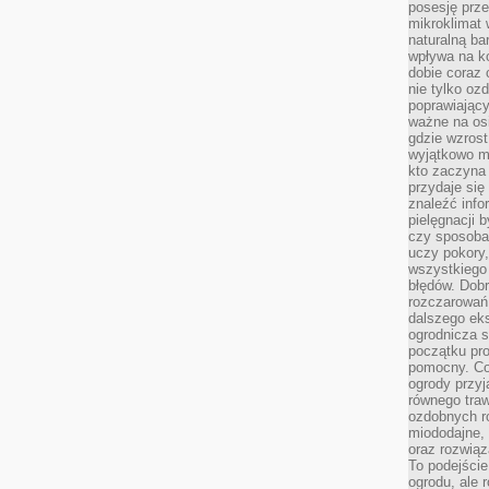
posesję prze
mikroklimat
naturalną ba
wpływa na k
dobie coraz 
nie tylko oz
poprawiający
ważne na osi
gdzie wzros
wyjątkowo 
kto zaczyna 
przydaje się
znaleźć info
pielęgnacji b
czy sposoba
uczy pokory,
wszystkiego 
błędów. Dob
rozczarowań
dalszego ek
ogrodnicza st
początku pr
pomocny. Co
ogrody przyj
równego tra
ozdobnych ro
miododajne, 
oraz rozwią
To podejście
ogrodu, ale 