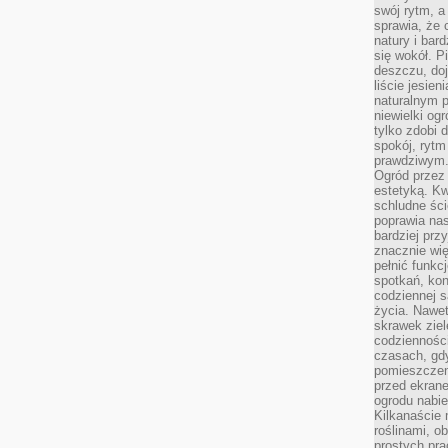
swój rytm, a
sprawia, że 
natury i bar
się wokół. P
deszczu, do
liście jesien
naturalnym p
niewielki og
tylko zdobi 
spokój, rytm
prawdziwym
Ogród przez 
estetyką. Kw
schludne ści
poprawia nas
bardziej prz
znacznie wię
pełnić funkc
spotkań, kon
codziennej s
życia. Nawet
skrawek ziel
codziennośc
czasach, gd
pomieszczen
przed ekran
ogrodu nabi
Kilkanaście 
roślinami, o
prostych pra