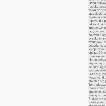
układ nerwo
natłoku bodź
wyraźny rytm
przycięcie 
wymaga skupi
typową dla 
także doskon
którym wiele
przypomina,
zakwitnie sz
oczekuje. Zi
warunków, n
pogoda nie z
lekcja bywa
spojrzeć ina
Czasem wart
nie pojawiaj
regularnej tr
dziećmi ogr
poprzez dośw
uczą się, ja
warzywa, dla
zmienia się 
Taka wiedza 
może zobacz
grabienie li
więcej niż j
Buduje też w
może przeło
ekologiczną