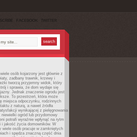
SCRIBE
FACEBOOK
TWITTER
wiele osób kojarzony jest głównie z
iaty, zadbany trawnik, krzewy i
eżki tworzą przyjemny widok, który
trój i sprawia, że dom wydaje się
yjazny. Jednak znaczenie ogrodu jest
ksze. To przestrzeń, która może
ję miejsca odpoczynku, rodzinnych
taktu z naturą, a nawet źródła
atysfakcji wynikającej z pielęgnowania
 niewielki ogród lub przydomowy
eni potrafi wyraźnie wpłynąć na rytm
i i jakość życia domowników. W
y wiele osób pracuje w zamkniętych
iach i spędza znaczną część dnia