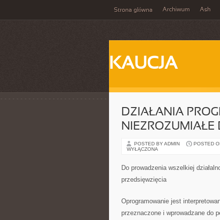
Archiwum
Ash
Strona główna
KAUCJA
DZIAŁANIA PROG
NIEZROZUMIAŁE 
POSTED BY ADMIN
POSTED ON 
WYŁĄCZONA
Do prowadzenia wszelkiej działalno
przedsięwzięcia
Oprogramowanie jest interpretowane
przeznaczone i wprowadzane do p