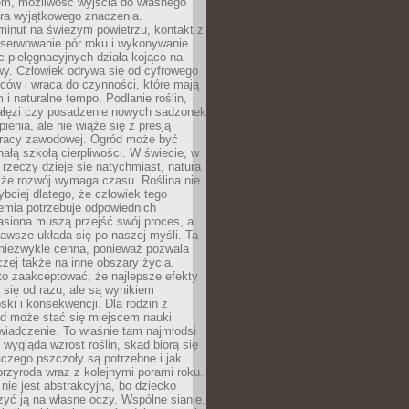
em, możliwość wyjścia do własnego
era wyjątkowego znaczenia.
minut na świeżym powietrzu, kontakt z
bserwowanie pór roku i wykonywanie
c pielęgnacyjnych działa kojąco na
wy. Człowiek odrywa się od cyfrowego
ców i wraca do czynności, które mają
 i naturalne tempo. Podlanie roślin,
gałęzi czy posadzenie nowych sadzonek
enia, ale nie wiąże się z presją
pracy zawodowej. Ogród może być
ałą szkołą cierpliwości. W świecie, w
 rzeczy dzieje się natychmiast, natura
 że rozwój wymaga czasu. Roślina nie
ybciej dlatego, że człowiek tego
emia potrzebuje odpowiednich
asiona muszą przejść swój proces, a
awsze układa się po naszej myśli. Ta
 niezwykle cenna, ponieważ pozwala
czej także na inne obszary życia.
o zaakceptować, że najlepsze efekty
ą się od razu, ale są wynikiem
oski i konsekwencji. Dla rodzin z
ód może stać się miejscem nauki
iadczenie. To właśnie tam najmłodsi
k wygląda wzrost roślin, skąd biorą się
czego pszczoły są potrzebne i jak
przyroda wraz z kolejnymi porami roku.
nie jest abstrakcyjna, bo dziecko
yć ją na własne oczy. Wspólne sianie,