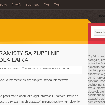
Smerfy
Tagi
Tagi
Paryż
Spis Treści
SUB
RAMISTY SĄ ZUPEŁNIE
Ogród przez 
DLA LAIKA
estetyką. Kw
schludne ści
poprawia nas
DZIAŁANIA
LIP - 13 - 2025
MOŻLIWOŚĆ KOMENTOWANIA
ZOSTAŁA
bardziej prz
PROGRAMISTY
SĄ
znacznie wię
ZUPEŁNIE
pełnić funkc
NIEZROZUMIAŁE
ści w internecie niezbędna jest strona internetowa
spotkań, kon
DLA
LAIKA
codziennej s
życia. Nawet
skrawek ziel
codziennośc
 przez wiele osób jako ogól informacji i danych, które są
czasach, gd
eceta czy też innych urządzeń przenośnych w tym głównie
pomieszczen