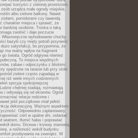
czerpać korzyści z zielonej przestrzeni.
 osób urządza małe ogrody miejskie,
 roślin albo zielone balkony. Nawet
z ziołami, pomidorami czy lawendą
 charakter miejsca i sprawić, że
no bardziej osobiste. Troska o taką
omaga zwolnić i daje poczucie
. Własnoręczne wyhodowanie choćby
lości bazylii czy mięty potrafi przynieść
dużo satysfakcji, bo przypomina, że
iąż ma realny wpływ na fragment
o go świata. Ogród odgrywa również
 społeczną. To miejsce wspólnych
zmów, zabaw i odpoczynku z bliskimi.
ory spędzone na tarasie lub przy stole
ośród zieleni często zapadają w
iej niż wiele innych codziennych
eleń sprzyja spokojniejszej
Ludzie chętniej siadają, rozmawiają
u i odrywają się od ekranów. Ogród
macniać relacje rodzinne i
nawet jeśli początkowo miał pełnić
unkcję dekoracyjną. Ważnym aspektem
aktyczność. Odpowiednio zaplanowany
apewniać cień w upalne dni, osłaniać
d wiatrem, tłumić hałas i poprawiać
 wokół domu. Drzewa i krzewy stanowią
rierę, a roślinność wokół budynku
omfort przebywania na zewnątrz. W