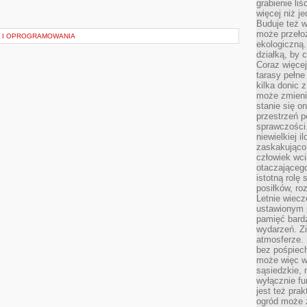
grabienie li
więcej niż j
Buduje też w
może przeło
U I OPROGRAMOWANIA
ekologiczną
działką, by 
Coraz więcej
tarasy pełne
kilka donic 
może zmienić
stanie się o
przestrzeń p
sprawczości
niewielkiej i
zaskakująco 
człowiek wc
otaczająceg
istotną rolę
posiłków, ro
Letnie wiecz
ustawionym p
pamięć bardz
wydarzeń. Zi
atmosferze. 
bez pośpiech
może więc wz
sąsiedzkie, 
wyłącznie f
jest też pr
ogród może z