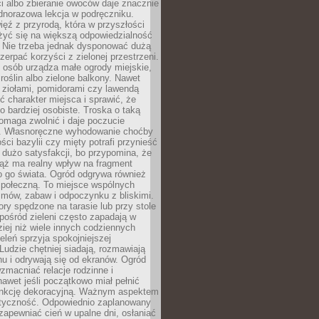
ści albo zbieranie owoców daje znacznie
ednorazowa lekcja w podręczniku.
ięź z przyrodą, która w przyszłości
żyć się na większą odpowiedzialność
. Nie trzeba jednak dysponować dużą
czerpać korzyści z zielonej przestrzeni.
 osób urządza małe ogrody miejskie,
 roślin albo zielone balkony. Nawet
z ziołami, pomidorami czy lawendą
 charakter miejsca i sprawić, że
no bardziej osobiste. Troska o taką
omaga zwolnić i daje poczucie
. Własnoręczne wyhodowanie choćby
lości bazylii czy mięty potrafi przynieść
dużo satysfakcji, bo przypomina, że
iąż ma realny wpływ na fragment
o go świata. Ogród odgrywa również
 społeczną. To miejsce wspólnych
zmów, zabaw i odpoczynku z bliskimi.
ory spędzone na tarasie lub przy stole
ośród zieleni często zapadają w
iej niż wiele innych codziennych
eleń sprzyja spokojniejszej
Ludzie chętniej siadają, rozmawiają
u i odrywają się od ekranów. Ogród
macniać relacje rodzinne i
nawet jeśli początkowo miał pełnić
unkcję dekoracyjną. Ważnym aspektem
aktyczność. Odpowiednio zaplanowany
apewniać cień w upalne dni, osłaniać