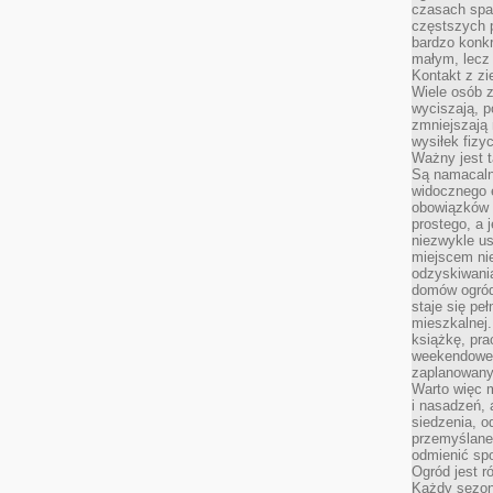
czasach spa
częstszych 
bardzo konkr
małym, lecz
Kontakt z zi
Wiele osób 
wyciszają, 
zmniejszają 
wysiłek fizy
Ważny jest 
Są namacaln
widocznego e
obowiązków 
prostego, a 
niezwykle us
miejscem nie
odzyskiwania
domów ogród
staje się pe
mieszkalnej.
książkę, pra
weekendowe p
zaplanowany,
Warto więc m
i nasadzeń, 
siedzenia, o
przemyślane 
odmienić spo
Ogród jest r
Każdy sezon