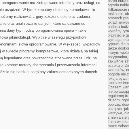
przed ekran
 oprogramowanie ma zintegrowane interfejsy oraz usługi, na
ogrodu nabi
Kilkanaście 
iele urządzeń. W tym komputery i telefony komórkowe. To
roślinami, o
możemy realizować z góry założone cele oraz zadania.
prostych pra
układ nerwo
zanie oraz analizowanie danych, które są dawane do
natłoku bodź
nia dany typ i rodzaj oprogramowania opiera – takie
wyraźny rytm
przycięcie 
etowa jakimobile.pl. Wybitnie w szeregu przypadków
wymaga skupi
typową dla 
 synonimami słowa oprogramowanie. W większości wypadków
także doskon
j w świecie programy komputerowe, które działają na takiej
którym wiele
przypomina,
ą legendarne oraz powszechnie stosowane przez ludzi na
zakwitnie sz
e koronne metody dostarczania i przetwarzania informacji.
oczekuje. Zi
warunków, n
żnia się bardziej natężony zakres dostarczonych danych
pogoda nie z
lekcja bywa
spojrzeć ina
Czasem wart
nie pojawiaj
regularnej tr
dziećmi ogr
poprzez dośw
uczą się, ja
warzywa, dla
zmienia się 
Taka wiedza 
może zobacz