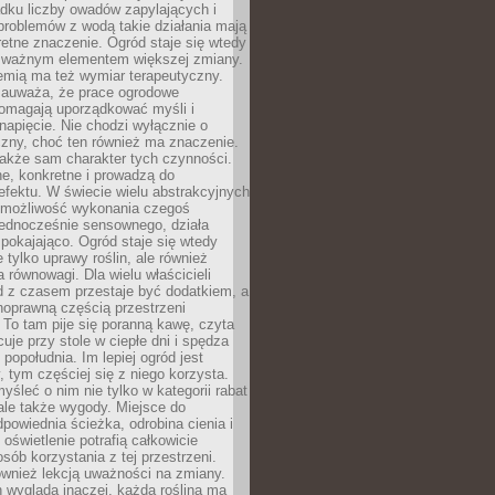
dku liczby owadów zapylających i
problemów z wodą takie działania mają
etne znaczenie. Ogród staje się wtedy
 ważnym elementem większej zmiany.
emią ma też wymiar terapeutyczny.
zauważa, że prace ogrodowe
pomagają uporządkować myśli i
napięcie. Nie chodzi wyłącznie o
czny, choć ten również ma znaczenie.
także sam charakter tych czynności.
e, konkretne i prowadzą do
fektu. W świecie wielu abstrakcyjnych
możliwość wykonania czegoś
jednocześnie sensownego, działa
pokajająco. Ogród staje się wtedy
 tylko uprawy roślin, ale również
 równowagi. Dla wielu właścicieli
 z czasem przestaje być dodatkiem, a
łnoprawną częścią przestrzeni
 To tam pije się poranną kawę, czyta
cuje przy stole w ciepłe dni i spędza
opołudnia. Im lepiej ogród jest
 tym częściej się z niego korzysta.
yśleć o nim nie tylko w kategorii rabat
ale także wygody. Miejsce do
dpowiednia ścieżka, odrobina cienia i
oświetlenie potrafią całkowicie
sób korzystania z tej przestrzeni.
ównież lekcją uważności na zmiany.
 wygląda inaczej, każda roślina ma