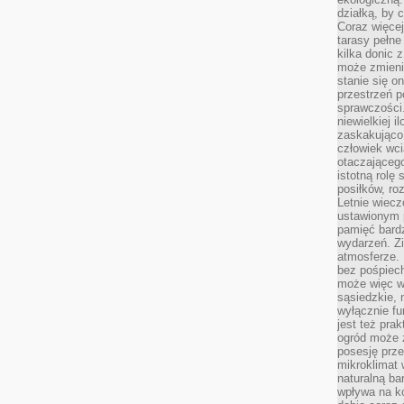
działką, by 
Coraz więcej
tarasy pełne
kilka donic 
może zmienić
stanie się o
przestrzeń p
sprawczości
niewielkiej i
zaskakująco 
człowiek wc
otaczająceg
istotną rolę
posiłków, ro
Letnie wiecz
ustawionym p
pamięć bardz
wydarzeń. Zi
atmosferze. 
bez pośpiech
może więc wz
sąsiedzkie, 
wyłącznie f
jest też pr
ogród może z
posesję prze
mikroklimat
naturalną ba
wpływa na k