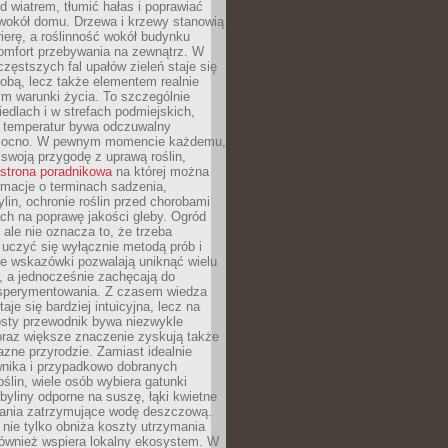
d wiatrem, tłumić hałas i poprawiać
 wokół domu. Drzewa i krzewy stanowią
rierę, a roślinność wokół budynku
omfort przebywania na zewnątrz. W
częstszych fal upałów zieleń staje się
dobą, lecz także elementem realnie
m warunki życia. To szczególnie
edlach i w strefach podmiejskich,
t temperatur bywa odczuwalny
mocno. W pewnym momencie każdemu,
swoją przygodę z uprawą roślin,
strona poradnikowa
na której można
rmacje o terminach sadzenia,
ylin, ochronie roślin przed chorobami
ch na poprawę jakości gleby. Ogród
 ale nie oznacza to, że trzeba
uczyć się wyłącznie metodą prób i
re wskazówki pozwalają uniknąć wielu
, a jednocześnie zachęcają do
sperymentowania. Z czasem wiedza
aje się bardziej intuicyjna, lecz na
osty przewodnik bywa niezwykle
raz większe znaczenie zyskują także
azne przyrodzie. Zamiast idealnie
wnika i przypadkowo dobranych
ślin, wiele osób wybiera gatunki
byliny odporne na suszę, łąki kwietne
zania zatrzymujące wodę deszczową.
 nie tylko obniża koszty utrzymania
również wspiera lokalny ekosystem. W