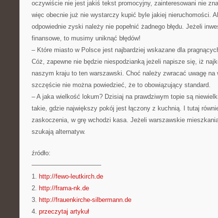
oczywiście nie jest jakiś tekst promocyjny, zainteresowani nie zn
więc obecnie już nie wystarczy kupić byle jakiej nieruchomości.
odpowiednie zyski należy nie popełnić żadnego błędu. Jeżeli inw
finansowe, to musimy uniknąć błędów!
– Które miasto w Polsce jest najbardziej wskazane dla pragnącyc
Cóż, zapewne nie będzie niespodzianką jeżeli napisze się, iż naj
naszym kraju to ten warszawski. Choć należy zwracać uwagę na 
szczęście nie można powiedzieć, że to obowiązujący standard.
– A jaka wielkość lokum? Dzisiaj na prawdziwym topie są niewiel
takie, gdzie największy pokój jest łączony z kuchnią. I tutaj równ
zaskoczenia, w grę wchodzi kasa. Jeżeli warszawskie mieszkania
szukają alternatyw.
źródło:
———————————
1.
http://fewo-leutkirch.de
2.
http://frama-nk.de
3.
http://frauenkirche-silbermann.de
4.
przeczytaj artykuł