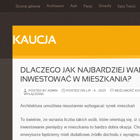
Archiwum
Ash
Smerfy
Strona główna
Paryż
Spis Treści
KAUCJA
DLACZEGO JAK NAJBARDZIEJ W
INWESTOWAĆ W MIESZKANIA?
POSTED BY ADMIN
POSTED ON LIP - 9 - 2025
MOŻLIWOŚĆ K
WYŁĄCZONA
Architektura umożliwia nieustannie wzbogacać rynek mieszkań
To świetnie, że wzrasta liczba takich osób, które orientują się, iż
inwestowanie pieniędzy w mieszkania to bardzo dobra okazja. Cho
emeryturze będziemy mieli dodatkowe źródło dochodu z wynajmu.