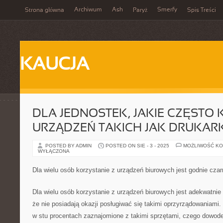
Archiwum
Ash
Smerfy
Strona główna
Paryż
Spis Treści
KAUCJA
DLA JEDNOSTEK, JAKIE CZĘSTO 
URZĄDZEŃ TAKICH JAK DRUKAR
POSTED BY ADMIN
POSTED ON SIE - 3 - 2025
MOŻLIWOŚĆ K
WYŁĄCZONA
Dla wielu osób korzystanie z urządzeń biurowych jest godnie cza
Dla wielu osób korzystanie z urządzeń biurowych jest adekwatnie
że nie posiadają okazji posługiwać się takimi oprzyrządowaniami.
w stu procentach zaznajomione z takimi sprzętami, czego dowode