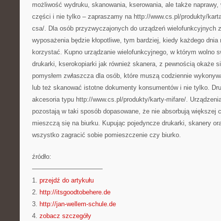
możliwość wydruku, skanowania, kserowania, ale także naprawy
części i nie tylko – zapraszamy na http://www.cs.pl/produkty/kart
csa/. Dla osób przyzwyczajonych do urządzeń wielofunkcyjnych 
wyposażenia będzie kłopotliwe, tym bardziej, kiedy każdego dnia 
korzystać. Kupno urządzanie wielofunkcyjnego, w którym wolno 
drukarki, kserokopiarki jak również skanera, z pewnością okaże 
pomysłem zwłaszcza dla osób, które muszą codziennie wykonywa
lub też skanować istotne dokumenty konsumentów i nie tylko. Dr
akcesoria typu http://www.cs.pl/produkty/karty-mifare/. Urządzeni
pozostają w taki sposób dopasowane, że nie absorbują większej 
mieszczą się na biurku. Kupując pojedyncze drukarki, skanery o
wszystko zagracić sobie pomieszczenie czy biurko.
źródło:
———————————
1.
przejdź do artykułu
2.
http://itsgoodtobehere.de
3.
http://jan-wellem-schule.de
4.
zobacz szczegóły