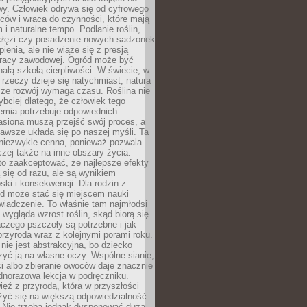
wy. Człowiek odrywa się od cyfrowego
ców i wraca do czynności, które mają
 i naturalne tempo. Podlanie roślin,
gałęzi czy posadzenie nowych sadzonek
enia, ale nie wiąże się z presją
pracy zawodowej. Ogród może być
ałą szkołą cierpliwości. W świecie, w
 rzeczy dzieje się natychmiast, natura
 że rozwój wymaga czasu. Roślina nie
ybciej dlatego, że człowiek tego
emia potrzebuje odpowiednich
asiona muszą przejść swój proces, a
awsze układa się po naszej myśli. Ta
 niezwykle cenna, ponieważ pozwala
czej także na inne obszary życia.
o zaakceptować, że najlepsze efekty
ą się od razu, ale są wynikiem
oski i konsekwencji. Dla rodzin z
ód może stać się miejscem nauki
iadczenie. To właśnie tam najmłodsi
k wygląda wzrost roślin, skąd biorą się
czego pszczoły są potrzebne i jak
przyroda wraz z kolejnymi porami roku.
nie jest abstrakcyjna, bo dziecko
yć ją na własne oczy. Wspólne sianie,
ści albo zbieranie owoców daje znacznie
ednorazowa lekcja w podręczniku.
ięź z przyrodą, która w przyszłości
żyć się na większą odpowiedzialność
. Nie trzeba jednak dysponować dużą