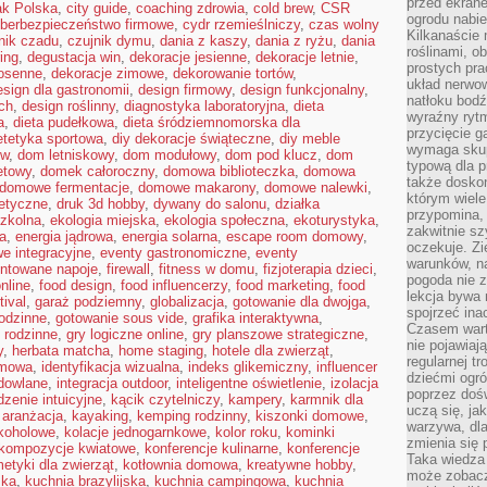
przed ekran
ak Polska
,
city guide
,
coaching zdrowia
,
cold brew
,
CSR
ogrodu nabi
berbezpieczeństwo firmowe
,
cydr rzemieślniczy
,
czas wolny
Kilkanaście 
nik czadu
,
czujnik dymu
,
dania z kaszy
,
dania z ryżu
,
dania
roślinami, o
ring
,
degustacja win
,
dekoracje jesienne
,
dekoracje letnie
,
prostych pra
iosenne
,
dekoracje zimowe
,
dekorowanie tortów
,
układ nerwo
esign dla gastronomii
,
design firmowy
,
design funkcjonalny
,
natłoku bodź
ch
,
design roślinny
,
diagnostyka laboratoryjna
,
dieta
wyraźny rytm
a
,
dieta pudełkowa
,
dieta śródziemnomorska dla
przycięcie 
etetyka sportowa
,
diy dekoracje świąteczne
,
diy meble
wymaga skupi
ów
,
dom letniskowy
,
dom modułowy
,
dom pod klucz
,
dom
typową dla 
etowy
,
domek całoroczny
,
domowa biblioteczka
,
domowa
także doskon
domowe fermentacje
,
domowe makarony
,
domowe nalewki
,
którym wiele
tetyczne
,
druk 3d hobby
,
dywany do salonu
,
działka
przypomina,
szkolna
,
ekologia miejska
,
ekologia społeczna
,
ekoturystyka
,
zakwitnie sz
na
,
energia jądrowa
,
energia solarna
,
escape room domowy
,
oczekuje. Zi
e integracyjne
,
eventy gastronomiczne
,
eventy
warunków, n
ntowane napoje
,
firewall
,
fitness w domu
,
fizjoterapia dzieci
,
pogoda nie z
nline
,
food design
,
food influencerzy
,
food marketing
,
food
lekcja bywa
tival
,
garaż podziemny
,
globalizacja
,
gotowanie dla dwojga
,
spojrzeć ina
odzinne
,
gotowanie sous vide
,
grafika interaktywna
,
Czasem wart
 rodzinne
,
gry logiczne online
,
gry planszowe strategiczne
,
nie pojawiaj
y
,
herbata matcha
,
home staging
,
hotele dla zwierząt
,
regularnej tr
omowa
,
identyfikacja wizualna
,
indeks glikemiczny
,
influencer
dziećmi ogr
dowlane
,
integracja outdoor
,
inteligentne oświetlenie
,
izolacja
poprzez dośw
dzenie intuicyjne
,
kącik czytelniczy
,
kampery
,
karmnik dla
uczą się, ja
 aranżacja
,
kayaking
,
kemping rodzinny
,
kiszonki domowe
,
warzywa, dla
lkoholowe
,
kolacje jednogarnkowe
,
kolor roku
,
kominki
zmienia się 
kompozycje kwiatowe
,
konferencje kulinarne
,
konferencje
Taka wiedza 
etyki dla zwierząt
,
kotłownia domowa
,
kreatywne hobby
,
może zobacz
ska
,
kuchnia brazylijska
,
kuchnia campingowa
,
kuchnia