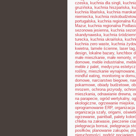
czeska
,
kuchnia dla singli
,
kuchni
gruzińska
,
kuchnia hiszpańska
,
ku
kuchnia libańska
,
kuchnia maroka
niemiecka
,
kuchnia niskobudżeto
portugalska
,
kuchnia regionalna K
Mazur
,
kuchnia regionalna Podlasi
sezonowa jesienna
,
kuchnia sezon
skandynawska
,
kuchnia śródziem
turecka
,
kuchnia ukraińska
,
kuchn
kuchnia zero waste
,
kuchnia żydo
kwietna
,
lamele ścienne
,
laser tag
design
,
lokalne bazary
,
lunchbox d
małe mieszkanie
,
małe remonty
,
m
domowe
,
meble industrialne
,
mebl
meble z palet
,
medycyna estetycz
rośliny
,
mieszkanie wynajmowane
mindful eating
,
monitoring w domu
domowe
,
narciarstwo biegowe
,
naw
pokarmowe
,
obiady budżetowe
,
ob
mrozem
,
ochrona przyrody
,
ochro
mieszkania
,
odnawianie drewna
,
o
na parapecie
,
ogród wertykalny
,
og
ekologiczne
,
ogrzewanie miejskie
oprogramowanie ERP
,
organizacj
organizacja szafy
,
origami
,
oświet
ogrzewanie
,
paintball
,
palety kolor
chleba na zakwasie
,
pieczenie cia
pielęgnacja bonsai
,
pielęgnacja st
posiłków
,
planowanie zakupów
,
pl
nieruchomości
,
podróż pociągiem