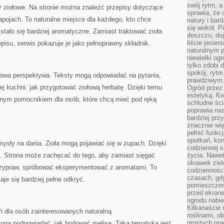
swój rytm, a
 ziołowe. Na stronie można znaleźć przepisy dotyczące
sprawia, że 
apojach. To naturalne miejsce dla każdego, kto chce
natury i bar
się wokół. P
stało się bardziej aromatyczne. Zamiast traktować zioła
deszczu, do
liście jesien
pisu, serwis pokazuje je jako pełnoprawny składnik.
naturalnym p
niewielki og
tylko zdobi 
spokój, rytm
omowa perspektywa. Teksty mogą odpowiadać na pytania,
prawdziwym
ej kuchni: jak przygotować ziołową herbatę. Dzięki temu
Ogród przez 
estetyką. Kw
nym pomocnikiem dla osób, które chcą mieć pod ręką
schludne ści
poprawia nas
bardziej prz
znacznie wię
pełnić funkc
spotkań, kon
sły na dania. Zioła mogą pojawiać się w zupach. Dzięki
codziennej s
i. Strona może zachęcać do tego, aby zamiast sięgać
życia. Nawet
skrawek ziel
rzypraw, spróbować eksperymentować z aromatami. To
codziennośc
czasach, gd
aje się bardziej pełne odkryć.
pomieszczen
przed ekran
ogrodu nabi
Kilkanaście 
eń dla osób zainteresowanych naturalną
roślinami, o
prostych pra
ogą podpowiadać, jak hodować melisę. Taka tematyka jest