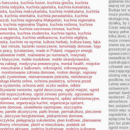
grabienie li
a francuska
,
kuchnia fusion
,
kuchnia grecka
,
kuchnia
więcej niż j
chnia indyjska
,
kuchnia japońska
,
kuchnia koreańska
,
Buduje też w
ńska
,
kuchnia meksykańska
,
kuchnia molekularna
,
kuchnia
może przeło
wa
,
kuchnia orientalna
,
kuchnia peruwiańska
,
kuchnia
ekologiczną
aszub
,
kuchnia regionalna Małopolski
,
kuchnia regionalna
działką, by 
a
,
kuchnia regionalna Śląska
,
kuchnia roślinna
,
kuchnia
Coraz więcej
owa letnia
,
kuchnia sezonowa zimowa
,
kuchnia
tarasy pełne
nomorska
,
kuchnia studencka
,
kuchnia tajska
,
kuchnia
kilka donic 
ia węgierska
,
kuchnia wielkanocna
,
kuchnia wigilijna
,
może zmienić
wska
,
kuchnie na wymiar
,
kultura herbaty
,
kultura kawy
,
łąka
stanie się o
,
last minute
,
łazienki nowoczesne
,
lemoniady domowe
,
logo
przestrzeń p
o pracy
,
łyżwiarstwo
,
made in Poland
,
magazyn energii
,
sprawczości
alowanie mebli
,
malowanie po numerach
,
marynaty
niewielkiej i
e klasyczne
,
meble modułowe
,
meble skandynawskie
,
zaskakująco 
na zabiegi
,
medycyna prewencyjna
,
mental health
,
miejskie
człowiek wc
,
mieszkanie z balkonem
,
mikroogród
,
mikrowyprawy
,
otaczająceg
,
monitorowanie zdrowia domowe
,
motion design
,
naprawy
istotną rolę
yki żywieniowe
,
niemarnowanie jedzenia
,
nietolerancje
posiłków, ro
sługa klienta online
,
ochrona powietrza
,
ochrona przed
Letnie wiecz
na systemów
,
ochrona wód
,
oczko wodne
,
odbiór
ustawionym p
dżywianie seniorów
,
ogród deszczowy
,
ogród miejski
,
ogród
pamięć bardz
ród wypoczynkowy
,
ogród zimowy pomysły
,
ogrzewanie
wydarzeń. Zi
,
opieka nad zwierzętami domowymi
,
opłaty administracyjne
,
atmosferze. 
a domowa
,
organizacja kuchni
,
organizacja spiżarni
,
bez pośpiech
lenie domowe
,
oświetlenie nastrojowe
,
oszczędne
może więc wz
ów
,
panele akustyczne
,
parki linowe
,
permakultura
,
pieczenie
sąsiedzkie, 
st
,
pieczywo bezglutenowe
,
piekarnictwo domowe
,
wyłącznie f
orczyków
,
pielęgnacja sukulentów
,
piwo kraftowe
,
planowanie
jest też pr
atformy chmurowe
,
pleśń w mieszkaniu
,
podatek od
ogród może z
,
podróże aktywne
,
podróże budżetowe
,
podróże kulinarne
,