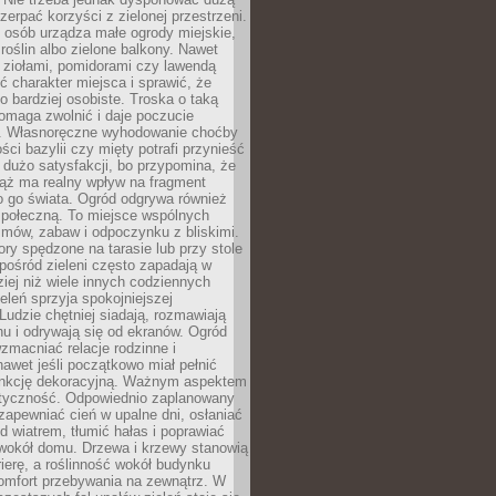
czerpać korzyści z zielonej przestrzeni.
 osób urządza małe ogrody miejskie,
 roślin albo zielone balkony. Nawet
z ziołami, pomidorami czy lawendą
 charakter miejsca i sprawić, że
no bardziej osobiste. Troska o taką
omaga zwolnić i daje poczucie
. Własnoręczne wyhodowanie choćby
lości bazylii czy mięty potrafi przynieść
dużo satysfakcji, bo przypomina, że
iąż ma realny wpływ na fragment
o go świata. Ogród odgrywa również
 społeczną. To miejsce wspólnych
zmów, zabaw i odpoczynku z bliskimi.
ory spędzone na tarasie lub przy stole
ośród zieleni często zapadają w
iej niż wiele innych codziennych
eleń sprzyja spokojniejszej
Ludzie chętniej siadają, rozmawiają
u i odrywają się od ekranów. Ogród
macniać relacje rodzinne i
nawet jeśli początkowo miał pełnić
unkcję dekoracyjną. Ważnym aspektem
aktyczność. Odpowiednio zaplanowany
apewniać cień w upalne dni, osłaniać
d wiatrem, tłumić hałas i poprawiać
 wokół domu. Drzewa i krzewy stanowią
rierę, a roślinność wokół budynku
omfort przebywania na zewnątrz. W