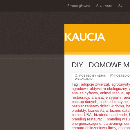
Archiwum
Ash
Strona główna
KAUCJA
DIY – DOMOWE M
POSTED BY ADMIN
POSTED ON
WYŁĄCZONA
Tagi:
adopcje zwierząt
,
agroturyst
ogrodowe
,
aktywizm ekologiczny
,
analiza cyfrowa
,
animal rescue
,
ap
restauracji
,
aranżacje sypialni
,
aro
backup danych
,
bajki edukacyjne
,
bezpieczeństwo dzieci w domu
,
be
produkty
,
biznes Azja
,
biznes data
biznes USA
,
bizuteria handmade
,
branding restauracji
,
branding wizu
energooszczędne
,
caravaning
,
cer
chmura obliczeniowa firmy
,
chorob