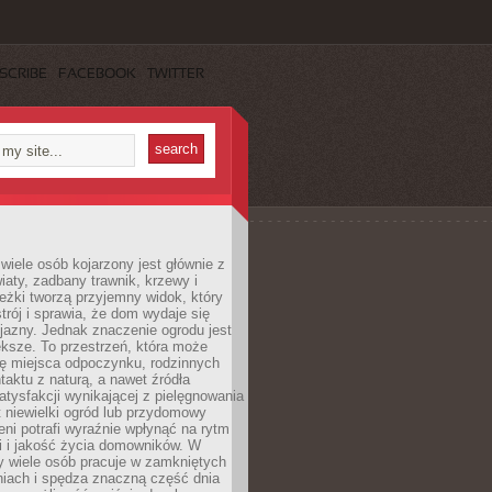
SCRIBE
FACEBOOK
TWITTER
wiele osób kojarzony jest głównie z
iaty, zadbany trawnik, krzewy i
eżki tworzą przyjemny widok, który
trój i sprawia, że dom wydaje się
yjazny. Jednak znaczenie ogrodu jest
ksze. To przestrzeń, która może
ję miejsca odpoczynku, rodzinnych
taktu z naturą, a nawet źródła
atysfakcji wynikającej z pielęgnowania
 niewielki ogród lub przydomowy
eni potrafi wyraźnie wpłynąć na rytm
i i jakość życia domowników. W
y wiele osób pracuje w zamkniętych
iach i spędza znaczną część dnia