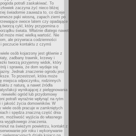
 pogoda potrafi zaskakiwać. To
człowiek zaczyna żyć nieco bliżej
dziej świadomie zauważa to, co dzieje
ierwsze pąki wiosną, zapach ziemi po
jrzewające owoce latem czy opadające
ią tworzą cykl, który przypomina o
orządku świata. Właśnie dlatego nawet
ród może mieć wielką wartość. Nie
dom, ale przywraca codzienności
 i poczucie kontaktu z czymś
.
wiele osób kojarzony jest głównie z
iaty, zadbany trawnik, krzewy i
eżki tworzą przyjemny widok, który
trój i sprawia, że dom wydaje się
yjazny. Jednak znaczenie ogrodu jest
ksze. To przestrzeń, która może
ję miejsca odpoczynku, rodzinnych
taktu z naturą, a nawet źródła
atysfakcji wynikającej z pielęgnowania
 niewielki ogród lub przydomowy
eni potrafi wyraźnie wpłynąć na rytm
i i jakość życia domowników. W
y wiele osób pracuje w zamkniętych
iach i spędza znaczną część dnia
em, możliwość wyjścia do własnego
era wyjątkowego znaczenia.
minut na świeżym powietrzu, kontakt z
bserwowanie pór roku i wykonywanie
c pielęgnacyjnych działa kojąco na