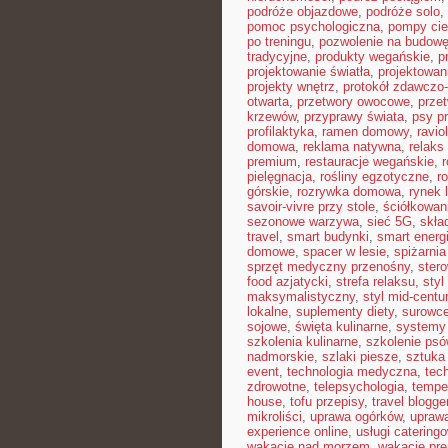
podróże objazdowe
,
podróże solo
,
pomoc psychologiczna
,
pompy cie
po treningu
,
pozwolenie na budow
tradycyjne
,
produkty wegańskie
,
p
projektowanie światła
,
projektowan
projekty wnętrz
,
protokół zdawczo-
otwarta
,
przetwory owocowe
,
prze
krzewów
,
przyprawy świata
,
psy pr
profilaktyka
,
ramen domowy
,
ravio
domowa
,
reklama natywna
,
relaks
premium
,
restauracje wegańskie
,
pielęgnacja
,
rośliny egzotyczne
,
r
górskie
,
rozrywka domowa
,
rynek 
savoir-vivre przy stole
,
ściółkowan
sezonowe warzywa
,
sieć 5G
,
skła
travel
,
smart budynki
,
smart energ
domowe
,
spacer w lesie
,
spiżarni
sprzęt medyczny przenośny
,
ster
food azjatycki
,
strefa relaksu
,
styl
maksymalistyczny
,
styl mid-centu
lokalne
,
suplementy diety
,
surowce
sojowe
,
święta kulinarne
,
systemy 
szkolenia kulinarne
,
szkolenie psó
nadmorskie
,
szlaki piesze
,
sztuka
event
,
technologia medyczna
,
tec
zdrowotne
,
telepsychologia
,
tempe
house
,
tofu przepisy
,
travel blogge
mikroliści
,
uprawa ogórków
,
uprawa
experience online
,
usługi caterin
wakacje nad morzem
,
wakacje pr