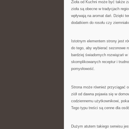
Zioła od Kuchni może być także za
zioła są obecne w tradycjach regi
wpływają na aromat dań. Dzięki te
dodatkiem do rosołu czy ziemniakó
Istotnym elementem strony jest r
do tego, aby wybierać sezonowe ro
bardziej świadomych rozwiązań w k
skomplikowanych receptur i trudno
pomysłowość.
Strona może również przyciągać os
ziół od dawna pojawia się w domo
codziennemu użytkownikowi, pokaz
Tego typu treści są cenne dla osó
Dużym atutem takiego serwisu jes