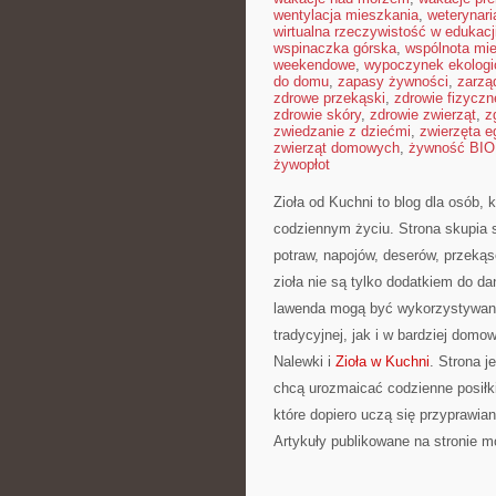
wentylacja mieszkania
,
weterynar
wirtualna rzeczywistość w edukacj
wspinaczka górska
,
wspólnota mi
weekendowe
,
wypoczynek ekologi
do domu
,
zapasy żywności
,
zarzą
zdrowe przekąski
,
zdrowie fizyczn
zdrowie skóry
,
zdrowie zwierząt
,
z
zwiedzanie z dziećmi
,
zwierzęta 
zwierząt domowych
,
żywność BIO
żywopłot
Zioła od Kuchni to blog dla osób
codziennym życiu. Strona skupia 
potraw, napojów, deserów, przekąs
zioła nie są tylko dodatkiem do da
lawenda mogą być wykorzystywane
tradycyjnej, jak i w bardziej do
Nalewki i
Zioła w Kuchni
. Strona 
chcą urozmaicać codzienne posiłk
które dopiero uczą się przyprawian
Artykuły publikowane na stronie 