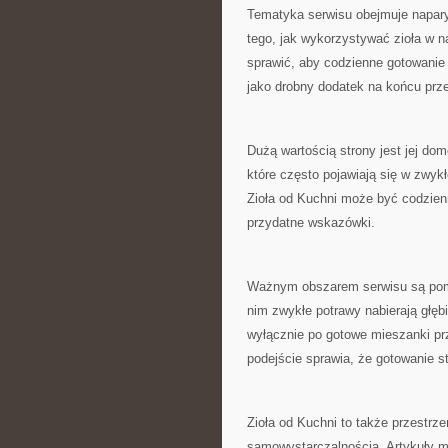
Tematyka serwisu obejmuje napary
tego, jak wykorzystywać zioła w n
sprawić, aby codzienne gotowanie 
jako drobny dodatek na końcu prze
Dużą wartością strony jest jej d
które często pojawiają się w zwykł
Zioła od Kuchni może być codzien
przydatne wskazówki.
Ważnym obszarem serwisu są pomy
nim zwykłe potrawy nabierają głęb
wyłącznie po gotowe mieszanki p
podejście sprawia, że gotowanie st
Zioła od Kuchni to także przestrz
samowystarczalnością. Artykuły m