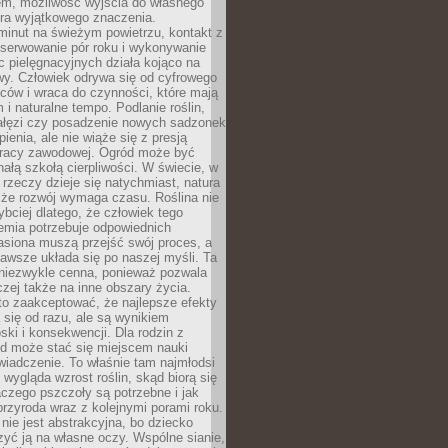
em, możliwość wyjścia do własnego
era wyjątkowego znaczenia.
minut na świeżym powietrzu, kontakt z
bserwowanie pór roku i wykonywanie
c pielęgnacyjnych działa kojąco na
wy. Człowiek odrywa się od cyfrowego
ców i wraca do czynności, które mają
 i naturalne tempo. Podlanie roślin,
gałęzi czy posadzenie nowych sadzonek
enia, ale nie wiąże się z presją
pracy zawodowej. Ogród może być
ałą szkołą cierpliwości. W świecie, w
 rzeczy dzieje się natychmiast, natura
 że rozwój wymaga czasu. Roślina nie
ybciej dlatego, że człowiek tego
emia potrzebuje odpowiednich
asiona muszą przejść swój proces, a
awsze układa się po naszej myśli. Ta
 niezwykle cenna, ponieważ pozwala
czej także na inne obszary życia.
o zaakceptować, że najlepsze efekty
ą się od razu, ale są wynikiem
oski i konsekwencji. Dla rodzin z
ód może stać się miejscem nauki
iadczenie. To właśnie tam najmłodsi
k wygląda wzrost roślin, skąd biorą się
czego pszczoły są potrzebne i jak
przyroda wraz z kolejnymi porami roku.
nie jest abstrakcyjna, bo dziecko
yć ją na własne oczy. Wspólne sianie,