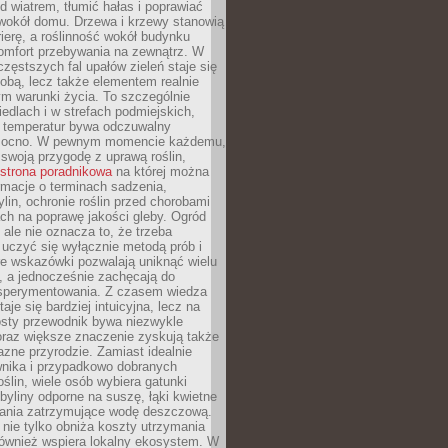
d wiatrem, tłumić hałas i poprawiać
 wokół domu. Drzewa i krzewy stanowią
rierę, a roślinność wokół budynku
omfort przebywania na zewnątrz. W
częstszych fal upałów zieleń staje się
dobą, lecz także elementem realnie
m warunki życia. To szczególnie
edlach i w strefach podmiejskich,
t temperatur bywa odczuwalny
mocno. W pewnym momencie każdemu,
swoją przygodę z uprawą roślin,
strona poradnikowa
na której można
rmacje o terminach sadzenia,
ylin, ochronie roślin przed chorobami
ch na poprawę jakości gleby. Ogród
 ale nie oznacza to, że trzeba
uczyć się wyłącznie metodą prób i
re wskazówki pozwalają uniknąć wielu
, a jednocześnie zachęcają do
sperymentowania. Z czasem wiedza
aje się bardziej intuicyjna, lecz na
osty przewodnik bywa niezwykle
raz większe znaczenie zyskują także
azne przyrodzie. Zamiast idealnie
wnika i przypadkowo dobranych
ślin, wiele osób wybiera gatunki
byliny odporne na suszę, łąki kwietne
zania zatrzymujące wodę deszczową.
 nie tylko obniża koszty utrzymania
również wspiera lokalny ekosystem. W