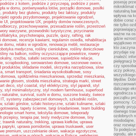
posesję prze
podróże z kotem
,
podróże z przyczepą
,
podróże z psem
,
mikroklimat
pła w domu
,
porównywarka lotów
,
porządki domowe
,
posiłki
naturalną ba
ę
,
produkty bez glutenu
,
produkty bez laktozy
,
produkty
wpływa na k
rojekt ogrodu przydomowego
,
projektowanie ogrodzeń
,
dobie coraz 
ie UI
,
projektowanie UX
,
projekty domów nowoczesnych
,
nie tylko oz
odbiorczy
,
przechowywanie
,
przesadzanie roślin
,
przestrzeń
poprawiający
twory warzywne
,
przewodniki turystyczne
,
przycinanie
ważne na osi
ofilaktyka
,
psychoterapia
,
puzzle
,
quizy
,
rafting
,
rak
gdzie wzros
li domowe
,
recenzje kawiarni
,
regulamin osiedla
,
rehabilitacja
wyjątkowo 
 w domu
,
relaks w ogrodzie
,
renowacja mebli
,
restauracje
kto zaczyna 
robotyka medyczna
,
rośliny cieniolubne
,
rośliny doniczkowe
przydaje się
ośliny na balkon
,
rośliny oczyszczające powietrze
,
rowery
znaleźć info
lokalny
,
rzeźba
,
sałatki sezonowe
,
sąsiedzkie relacje
,
pielęgnacji b
ie
,
scrapbooking
,
serowarstwo domowe
,
sezonowe owoce
,
czy sposoba
d produktów
,
składanie modeli
,
skrzynka narzędziowa
,
slow
uczy pokory,
ia
,
smart transport
,
śniadania wysokobiałkowe
,
sosy
wszystkiego 
a domowa
,
spółdzielnia mieszkaniowa
,
sprzedaż mieszkania
,
błędów. Dob
owanie głosem
,
stodoła mieszkalna
,
strategia marki
,
street
rozczarowań
 art deco
,
styl coastal
,
styl eklektyczny
,
styl japandi
,
styl
dalszego ek
ry
,
styl minimalistyczny
,
styl modern farmhouse
,
superfood
ogrodnicza st
 naturalne
,
survival
,
sushi w domu
,
suszone kwiaty
,
świece
początku pr
IT
,
systemy zabezpieczeń domowych
,
szkodniki roślin
,
pomocny. Co
w
,
szlaki górskie
,
szlaki historyczne
,
szlaki kulinarne
,
szlaki
ogrody przyj
 gotowania
,
tapety ścienne
,
targi śniadaniowe
,
team building
równego tra
hnologie smart home
,
tekstylia domowe
,
teleporady
ozdobnych ro
h przepisy
,
terapia par
,
testy medyczne domowe
,
tiny
miododajne, 
r
,
trawnik naturalny
,
trekking
,
uprawa kiełków
,
uprawa
oraz rozwią
 papryki
,
uprawa pomidorów
,
uprawa truskawek
,
user
To podejście
gowe premium
,
uszczelnianie okien
,
wakacje egzotyczne
,
ogrodu, ale 
emium
,
wakacje w górach
,
wakacje w Polsce
,
webdesign
,