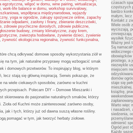
czasach spa
ia egzotyczna
,
wilgoć w domu
,
wine pairing
,
wirtualizacja
,
częstszych 
i
,
work-life balance w domu
,
workshop survivalowy
,
bardzo konkr
eszkaniowa
,
współpraca międzynarodowa
,
wyjazdy
małym, lecz
czny
,
yoga w ogrodzie
,
zakupy spożywcze online
,
zapachy
Kontakt z zi
dzanie odpadami
,
zasłony i firany
,
zbieranie deszczówki
,
Wiele osób 
e
,
zdrowie psychiczne dorosłych
,
zdrowie publiczne
,
wyciszają, 
głoszenie budowy
,
zmiany klimatyczne
,
zupy krem
,
zmniejszają 
egzotyczne
,
zwierzęta hodowlane
,
żywienie dzieci
,
żywienie
wysiłek fizy
,
żywność ekologiczna regionalna
,
żywność funkcjonalna
,
Ważny jest 
Są namacaln
widocznego e
, które chcą odkrywać domowe sposoby wykorzystania ziół w
obowiązków 
prostego, a 
się na tym, jak naturalne przyprawy mogą wzbogacić smak
niezwykle us
ek i domowych przetworów. To inspirujący blog, w którym
miejscem nie
odzyskiwania
ń, lecz stają się główną inspiracją. Serwis pokazuje, że
domów ogród
 na wiele ciekawych sposobów, zarówno w kuchni
staje się pe
mieszkalnej.
mowych przepisach. Polecam DIY – Domowe Mieszanki i
książkę, pra
weekendowe p
jest skierowana do pasjonatów naturalnych smaków, którzy
zaplanowany,
i. Zioła od Kuchni może zainteresować zarówno osoby,
Warto więc m
i nasadzeń, 
ia, jak i tych, którzy już od dawna suszą własne rośliny.
siedzenia, o
mogą pomagać w tym, jak tworzyć herbaty ziołowe.
przemyślane 
odmienić spo
Ogród jest r
Każdy sezon