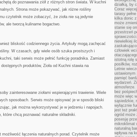
chętą do poznawania ziół z różnych stron świata. W kuchni
działką, by 
Coraz więcej
onalnych. Strona może pokazywać, jak różne rośliny
tarasy pełne
mu czytelnik może zobaczyć, że zioła nie są jedynie
kilka donic 
może zmienić
w, ale tworzą kulinarne bogactwo.
stanie się o
przestrzeń p
sprawczości
niewielkiej i
ównież bliskość codziennego życia. Artykuły mogą zachęcać
zaskakująco 
człowiek wc
śliny. W czasach, gdy wiele osób szuka prostszych i
otaczająceg
uchni, taki serwis może pełnić funkcję poradnika. Zamiast
istotną rolę
posiłków, ro
 dostępnych produktów, Zioła od Kuchni stawia na
Letnie wiecz
ustawionym p
pamięć bardz
wydarzeń. Zi
atmosferze. 
bez pośpiech
oby zainteresowane ziołami wspierającymi trawienie. Wiele
może więc wz
wych sposobach. Serwis może opisywać je w sposób bliski
sąsiedzkie, 
wyłącznie f
ując, jak można wykorzystywać je w jedzeniu i napojach.
jest też pr
b, które chcą poznawać naturalne składniki.
ogród może z
posesję prze
mikroklimat
naturalną ba
wpływa na k
t możliwość łączenia naturalnych porad. Czytelnik może