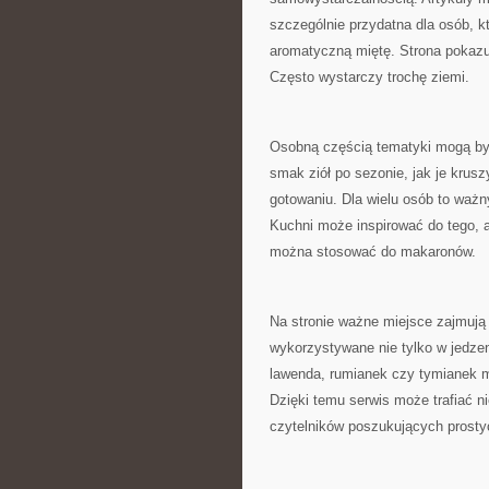
szczególnie przydatna dla osób, k
aromatyczną miętę. Strona pokazu
Często wystarczy trochę ziemi.
Osobną częścią tematyki mogą b
smak ziół po sezonie, jak je krus
gotowaniu. Dla wielu osób to ważn
Kuchni może inspirować do tego, a
można stosować do makaronów.
Na stronie ważne miejsce zajmują
wykorzystywane nie tylko w jedzeni
lawenda, rumianek czy tymianek m
Dzięki temu serwis może trafiać ni
czytelników poszukujących prosty