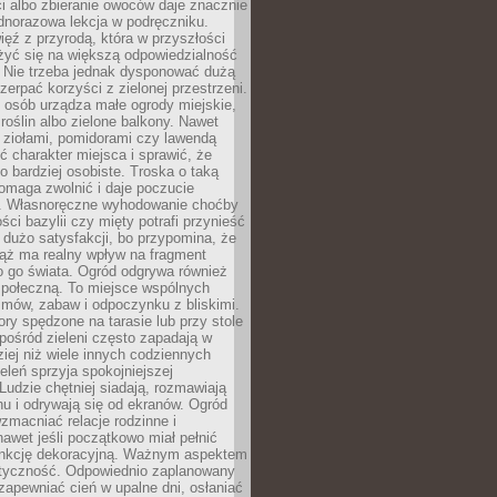
ści albo zbieranie owoców daje znacznie
ednorazowa lekcja w podręczniku.
ięź z przyrodą, która w przyszłości
żyć się na większą odpowiedzialność
. Nie trzeba jednak dysponować dużą
czerpać korzyści z zielonej przestrzeni.
 osób urządza małe ogrody miejskie,
 roślin albo zielone balkony. Nawet
z ziołami, pomidorami czy lawendą
 charakter miejsca i sprawić, że
no bardziej osobiste. Troska o taką
omaga zwolnić i daje poczucie
. Własnoręczne wyhodowanie choćby
lości bazylii czy mięty potrafi przynieść
dużo satysfakcji, bo przypomina, że
iąż ma realny wpływ na fragment
o go świata. Ogród odgrywa również
 społeczną. To miejsce wspólnych
zmów, zabaw i odpoczynku z bliskimi.
ory spędzone na tarasie lub przy stole
ośród zieleni często zapadają w
iej niż wiele innych codziennych
eleń sprzyja spokojniejszej
Ludzie chętniej siadają, rozmawiają
u i odrywają się od ekranów. Ogród
macniać relacje rodzinne i
nawet jeśli początkowo miał pełnić
unkcję dekoracyjną. Ważnym aspektem
aktyczność. Odpowiednio zaplanowany
apewniać cień w upalne dni, osłaniać