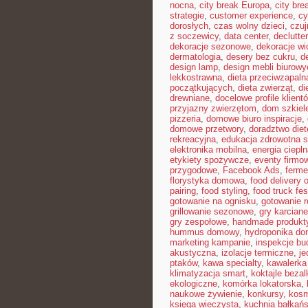
nocna
,
city break Europa
,
city bre
strategie
,
customer experience
,
cy
dorosłych
,
czas wolny dzieci
,
czuj
z soczewicy
,
data center
,
declutte
dekoracje sezonowe
,
dekoracje w
dermatologia
,
desery bez cukru
,
d
design lamp
,
design mebli biurowy
lekkostrawna
,
dieta przeciwzapaln
początkujących
,
dieta zwierząt
,
di
drewniane
,
docelowe profile klient
przyjazny zwierzętom
,
dom szkiel
pizzeria
,
domowe biuro inspiracje
,
domowe przetwory
,
doradztwo die
rekreacyjna
,
edukacja zdrowotna 
elektronika mobilna
,
energia ciepl
etykiety spożywcze
,
eventy firmow
przygodowe
,
Facebook Ads
,
ferme
florystyka domowa
,
food delivery o
pairing
,
food styling
,
food truck fes
gotowanie na ognisku
,
gotowanie r
grillowanie sezonowe
,
gry karciane
gry zespołowe
,
handmade produkt
hummus domowy
,
hydroponika d
marketing kampanie
,
inspekcje bu
akustyczna
,
izolacje termiczne
,
je
ptaków
,
kawa specialty
,
kawalerka
klimatyzacja smart
,
koktajle beza
ekologiczne
,
komórka lokatorska
,
naukowe żywienie
,
konkursy
,
kosm
księga wieczysta
,
kuchnia bałkań