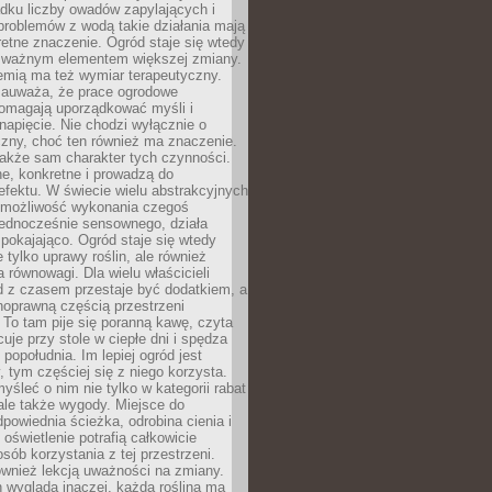
dku liczby owadów zapylających i
problemów z wodą takie działania mają
etne znaczenie. Ogród staje się wtedy
 ważnym elementem większej zmiany.
emią ma też wymiar terapeutyczny.
zauważa, że prace ogrodowe
pomagają uporządkować myśli i
napięcie. Nie chodzi wyłącznie o
czny, choć ten również ma znaczenie.
także sam charakter tych czynności.
e, konkretne i prowadzą do
fektu. W świecie wielu abstrakcyjnych
możliwość wykonania czegoś
jednocześnie sensownego, działa
pokajająco. Ogród staje się wtedy
 tylko uprawy roślin, ale również
 równowagi. Dla wielu właścicieli
 z czasem przestaje być dodatkiem, a
łnoprawną częścią przestrzeni
 To tam pije się poranną kawę, czyta
cuje przy stole w ciepłe dni i spędza
opołudnia. Im lepiej ogród jest
 tym częściej się z niego korzysta.
yśleć o nim nie tylko w kategorii rabat
ale także wygody. Miejsce do
dpowiednia ścieżka, odrobina cienia i
oświetlenie potrafią całkowicie
sób korzystania z tej przestrzeni.
ównież lekcją uważności na zmiany.
 wygląda inaczej, każda roślina ma