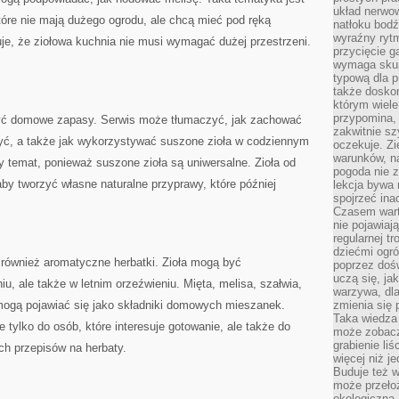
układ nerwo
tóre nie mają dużego ogrodu, ale chcą mieć pod ręką
natłoku bodź
wyraźny rytm
je, że ziołowa kuchnia nie musi wymagać dużej przestrzeni.
przycięcie 
wymaga skupi
typową dla 
także doskon
którym wiele
przypomina,
yć domowe zapasy. Serwis może tłumaczyć, jak zachować
zakwitnie sz
zyć, a także jak wykorzystywać suszone zioła w codziennym
oczekuje. Zi
warunków, n
y temat, ponieważ suszone zioła są uniwersalne. Zioła od
pogoda nie z
by tworzyć własne naturalne przyprawy, które później
lekcja bywa
spojrzeć ina
Czasem wart
nie pojawiaj
regularnej tr
dziećmi ogr
 również aromatyczne herbatki. Zioła mogą być
poprzez dośw
uczą się, ja
u, ale także w letnim orzeźwieniu. Mięta, melisa, szałwia,
warzywa, dla
ogą pojawiać się jako składniki domowych mieszanek.
zmienia się 
Taka wiedza 
e tylko do osób, które interesuje gotowanie, ale także do
może zobacz
grabienie li
ch przepisów na herbaty.
więcej niż j
Buduje też w
może przeło
ekologiczną