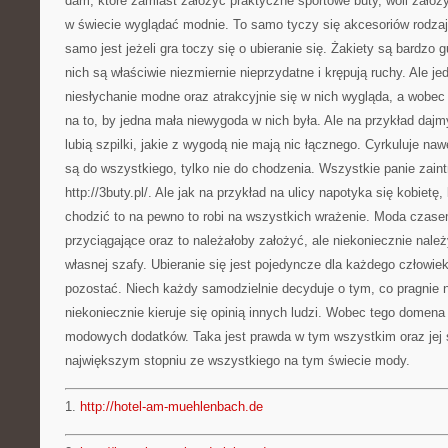
dam, które zamiast założyć praktyczne sportowe buty, woli założy
w świecie wyglądać modnie. To samo tyczy się akcesoriów rodzaj
samo jest jeżeli gra toczy się o ubieranie się. Żakiety są bardzo 
nich są właściwie niezmiernie nieprzydatne i krępują ruchy. Ale j
niesłychanie modne oraz atrakcyjnie się w nich wygląda, a wobec
na to, by jedna mała niewygoda w nich była. Ale na przykład dajmy
lubią szpilki, jakie z wygodą nie mają nic łącznego. Cyrkuluje nawe
są do wszystkiego, tylko nie do chodzenia. Wszystkie panie zain
http://3buty.pl/. Ale jak na przykład na ulicy napotyka się kobietę
chodzić to na pewno to robi na wszystkich wrażenie. Moda czase
przyciągające oraz to należałoby założyć, ale niekoniecznie nale
własnej szafy. Ubieranie się jest pojedyncze dla każdego człowiek
pozostać. Niech każdy samodzielnie decyduje o tym, co pragnie n
niekoniecznie kieruje się opinią innych ludzi. Wobec tego domena
modowych dodatków. Taka jest prawda w tym wszystkim oraz jej
największym stopniu ze wszystkiego na tym świecie mody.
1.
http://hotel-am-muehlenbach.de