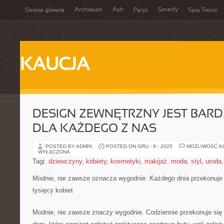
Archiwum
Ash
Smerfy
Strona główna
Paryż
Spis Treści
KAUCJA
DESIGN ZEWNĘTRZNY JEST BAR
DLA KAŻDEGO Z NAS
POSTED BY ADMIN
POSTED ON GRU - 9 - 2025
MOŻLIWOŚĆ 
WYŁĄCZONA
Tagi:
dziewczyny
,
kobiety
,
kosmetyki
,
makijaż
,
moda
,
styl
,
uroda
Modnie, nie zawsze oznacza wygodnie. Każdego dnia przekonuje 
tysięcy kobiet
Modnie, nie zawsze znaczy wygodnie. Codziennie przekonuje się 