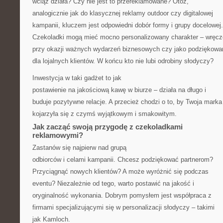
wciąż działa? Czy nie jest to przereklamowane? Otóż,
analogicznie jak do klasycznej reklamy outdoor czy digitalowej
kampanii, kluczem jest odpowiedni dobór formy i grupy docelowej.
Czekoladki mogą mieć mocno personalizowany charakter – wręc
przy okazji ważnych wydarzeń biznesowych czy jako podziękowa
dla lojalnych klientów. W końcu kto nie lubi odrobiny słodyczy?
Inwestycja w taki gadżet to jak
postawienie na jakościową kawę w biurze – działa na długo i
buduje pozytywne relacje. A przecież chodzi o to, by Twoja marka
kojarzyła się z czymś wyjątkowym i smakowitym.
Jak zacząć swoją przygodę z czekoladkami
reklamowymi?
Zastanów się najpierw nad grupą
odbiorców i celami kampanii. Chcesz podziękować partnerom?
Przyciągnąć nowych klientów? A może wyróżnić się podczas
eventu? Niezależnie od tego, warto postawić na jakość i
oryginalność wykonania. Dobrym pomysłem jest współpraca z
firmami specjalizującymi się w personalizacji słodyczy – takimi
jak Kamloch.