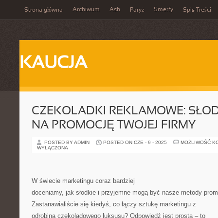
Archiwum
Ash
Smerfy
Strona główna
Paryż
Spis Treści
KAUCJA
CZEKOLADKI REKLAMOWE: SŁOD
NA PROMOCJĘ TWOJEJ FIRMY
POSTED BY ADMIN
POSTED ON CZE - 9 - 2025
MOŻLIWOŚĆ K
WYŁĄCZONA
W świecie marketingu coraz bardziej
doceniamy, jak słodkie i przyjemne mogą być nasze metody promo
Zastanawialiście się kiedyś, co łączy sztukę marketingu z
odrobiną czekoladowego luksusu? Odpowiedź jest prosta – to