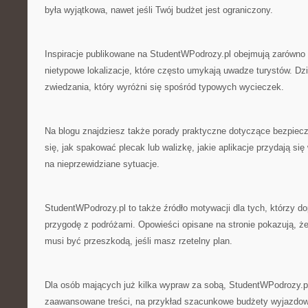
była wyjątkowa, nawet jeśli Twój budżet jest ograniczony.
Inspiracje publikowane na StudentWPodrozy.pl obejmują zarówno po
nietypowe lokalizacje, które często umykają uwadze turystów. Dz
zwiedzania, który wyróżni się spośród typowych wycieczek.
Na blogu znajdziesz także porady praktyczne dotyczące bezpiec
się, jak spakować plecak lub walizkę, jakie aplikacje przydają się
na nieprzewidziane sytuacje.
StudentWPodrozy.pl to także źródło motywacji dla tych, którzy d
przygodę z podróżami. Opowieści opisane na stronie pokazują, ż
musi być przeszkodą, jeśli masz rzetelny plan.
Dla osób mających już kilka wypraw za sobą, StudentWPodrozy.pl
zaawansowane treści, na przykład szacunkowe budżety wyjazdow