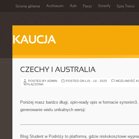
Archiwum
Ash
Smerfy
Strona główna
Paryż
Spis Treści
KAUCJA
CZECHY I AUSTRALIA
POSTED BY ADMIN
POSTED ON LIS - 14 - 2025
MOŻLIWOŚĆ 
WYŁĄCZONA
Poniżej masz bardzo długi, spin-ready opis w formacie synonim3
generowanie wielu unikalnych wersji:
Blog Student w Podróży to platforma, gdzie niskokosztowe wypra