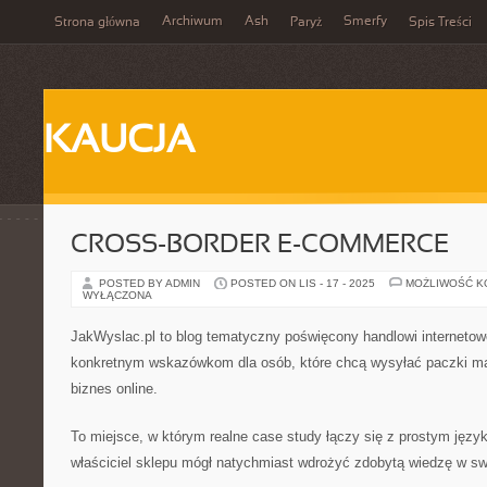
Archiwum
Ash
Smerfy
Strona główna
Paryż
Spis Treści
KAUCJA
CROSS-BORDER E-COMMERCE
POSTED BY ADMIN
POSTED ON LIS - 17 - 2025
MOŻLIWOŚĆ 
WYŁĄCZONA
JakWyslac.pl to blog tematyczny poświęcony handlowi internetow
konkretnym wskazówkom dla osób, które chcą wysyłać paczki mą
biznes online.
To miejsce, w którym realne case study łączy się z prostym języ
właściciel sklepu mógł natychmiast wdrożyć zdobytą wiedzę w sw