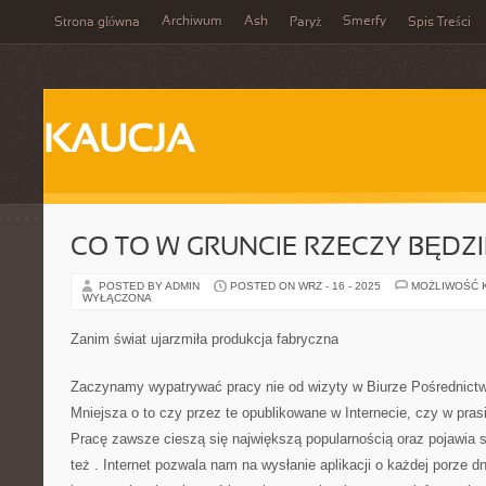
Archiwum
Ash
Smerfy
Strona główna
Paryż
Spis Treści
KAUCJA
CO TO W GRUNCIE RZECZY BĘDZI
POSTED BY ADMIN
POSTED ON WRZ - 16 - 2025
MOŻLIWOŚĆ 
WYŁĄCZONA
Zanim świat ujarzmiła produkcja fabryczna
Zaczynamy wypatrywać pracy nie od wizyty w Biurze Pośrednictw
Mniejsza o to czy przez te opublikowane w Internecie, czy w pra
Pracę zawsze cieszą się największą popularnością oraz pojawia s
też . Internet pozwala nam na wysłanie aplikacji o każdej porze d