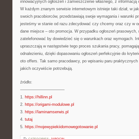
innowacyjnych ogłoszeń i zamieszczenie własnego, z informacją
W każdym znanym serwisie internetowym istnieje taki dział, w j
swoich pracobiorców, przedstawiają swoje wymagania i warunki pr
jesteśmy w stanie od razu zdecydować czy chcemy oraz czy w o
dane miejsce – oto promocja. W przypadku ogłoszeń prasowych,
zatelefonować by dowiedzieć się o warunkach oraz wymogach. In
upraszczają w następstwie tego proces szukania pracy, pomagaj
odnalezieniu, dzięki dopasowaniu ogłoszeń perfekcyjnie do kryte
oto offers. Tak samo pracodawcy, po wpisaniu paru praktycznyc
jakich oczywiście potrzebują.
źródło:
———————————
1.
https://hillinn.pl
2.
https://origami-modulowe.pl
3.
https://laminamserwis.pl
4.
tutaj
5.
https://mojewypiekiidomowegotowanie.pl
CATEGORIES:
JAROCIN